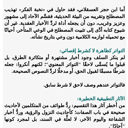
أما ابن حجر العسقلاني، فقد حاول في «نخبة الفكر» تهذيب
المصطلح وتقريبه من البيئة الحديثية، فقسَّم الآحاد إلى مشهور
وعزيز وغريب، دون أن يجعله أداة لردِّ الأخبار العقدية. غير أن
شيوع كتابه أدَّى إلى تثبيت المصطلح في الوعي المتأخر، أحيانًا
مع تحميله لوازمه الكلامية دون وعي بتاريخ نشأته.
التواتر كظاهرة لا كشرط إقصائي:
لم ينكر السلف وجود أخبار مشتهرة أو متكاثرة الطرق، بل
قبلوا ما يُسمَّى لاحقًا "التواتر المعنوي"؛ لكنهم أنكروا: جعله
شرطًا مسبقًا لقبول الحق، أو مدخلًا لردِّ النصوص الصحيحة.
فالتواتر عندهم وصف لاحق لا شرط سابق.
الآثار التطبيقية الخطيرة:
من أخطر آثار هذا التقسيم: ردُّ طوائف من المتكلمين لأحاديث
صحيحة في باب الصفات؛ كأحاديث النزول والرؤية، وردُّ أخبار
الشفاعة واليوم الآخر، لا لعلَّة في السند، بل لمجرد كونها
"آحادًا".