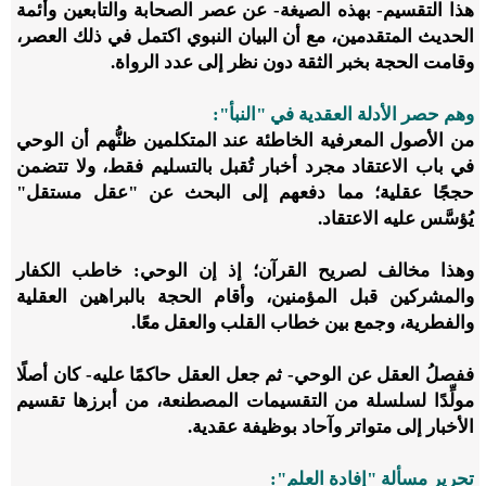
هذا التقسيم- بهذه الصيغة- عن عصر الصحابة والتابعين وأئمة
الحديث المتقدمين، مع أن البيان النبوي اكتمل في ذلك العصر،
وقامت الحجة بخبر الثقة دون نظر إلى عدد الرواة.
وهم حصر الأدلة العقدية في "النبأ":
من الأصول المعرفية الخاطئة عند المتكلمين ظنُّهم أن الوحي
في باب الاعتقاد مجرد أخبار تُقبل بالتسليم فقط، ولا تتضمن
حججًا عقلية؛ مما دفعهم إلى البحث عن "عقل مستقل"
يُؤسَّس عليه الاعتقاد.
وهذا مخالف لصريح القرآن؛ إذ إن الوحي: خاطب الكفار
والمشركين قبل المؤمنين، وأقام الحجة بالبراهين العقلية
والفطرية، وجمع بين خطاب القلب والعقل معًا.
ففصلُ العقل عن الوحي- ثم جعل العقل حاكمًا عليه- كان أصلًا
مولِّدًا لسلسلة من التقسيمات المصطنعة، من أبرزها تقسيم
الأخبار إلى متواتر وآحاد بوظيفة عقدية.
تحرير مسألة "إفادة العلم":