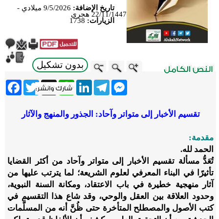
تاريخ الإضافة:
9/5/2026 ميلادي -
22/11/1447 هجري
الزيارات:
1738
بدون تشكيل
ebook
Twitter
WhatsApp
X
LinkedIn
Telegram
Messenger
تقسيم الأخبار إلى متواتر وآحاد: الجذور والمنهج والآثار
مقدمة:
الحمد لله.
تُعَدُّ مسألة تقسيم الأخبار إلى متواتر وآحاد من أكثر القضايا
تأثيرًا في البناء المعرفي لعلوم الشريعة؛ لما يترتب عليها من
آثار منهجية خطيرة في باب الاعتقاد، ومكانة السنة النبوية،
وحدود العلاقة بين العقل والوحي، وقد شاع هذا التقسيم في
كتب الأصول والمصطلح المتأخرة حتى ظُنَّ أنه من المسلَّمات