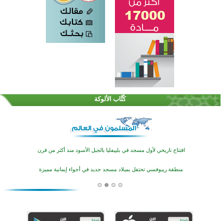
اختتام الدورة التاسعة لمسابقة حفظ وتلاوة القرآن الكريم في أزناكاييف
تيسليتش تختتم برنامجا تعليميا لتعزيز القيم وبناء الشخصية للشباب المسلمين
كُتَّاب الألوكة
اختتام منافسات قرآنية متميزة في بنغلاديش بمشاركة 3000 متسابق
أكثر من 400 طالب يشاركون في مسابقة المعلومات الإسلامية بأستراليا
افتتاح تاريخي لأول مسجد في بلييفليا بالجبل الأسود منذ أكثر من قرن
منطقة ريبوفسي تحتفل بميلاد مسجد جديد في أجواء إيمانية مميزة
أكبر مشروع إسلامي في ريف أستراليا يفتتح أبوابه بعد سنوات من العمل والعطاء
القرآن والتربية في صدارة البرامج الصيفية للمسلمين في بينزا وساراتوف وموردوفيا هذا العام