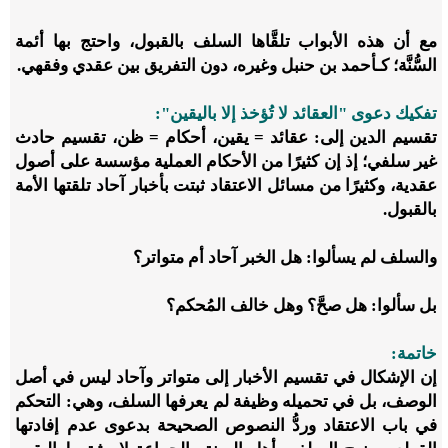
مع أن هذه الأبواب تلقَّاها السلف بالقبول، واحتج بها أئمة
السُّنَّة؛ كـأحمد بن حنبل وغيره، دون التفريق بين عقدي وفقهي.
تفكيك دعوى "العقائد لا تُؤخذ إلا باليقين":
تقسيم الدين إلى: عقائد = يقين، أحكام = ظن، تقسيم حادث
غير سلفي؛ إذ إن كثيرًا من الأحكام العملية مؤسسة على أصول
عقدية، وكثيرًا من مسائل الاعتقاد ثبتت بأخبار آحاد تلقتها الأمة
بالقبول.
والسلف لم يسألوا: هل الخبر آحاد أم متواتر؟
بل سألوا: هل صحَّ؟ وهل خالف المُحكم؟
خاتمة:
إن الإشكال في تقسيم الأخبار إلى متواتر وآحاد ليس في أصل
الوصف، بل في تحميله وظيفة لم يعرفها السلف، وهي: التحكم
في باب الاعتقاد وردُّ النصوص الصحيحة بدعوى عدم إفادتها