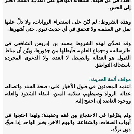
العدد في كل طبقة، استحالة التواطؤ على الكذب، استناد الخبر
إلى الحس.
وهذه الشروط: لم تُبْنَ على استقراء الروايات، ولا دلَّ عليها
نقل عن السلف، ولا تتحقق في أي حديث نبوي، حتى أشهرها.
وقد تصدَّى لهذه الشروط محمد بن إدريس الشافعي في
«الرسالة» و«جماع العلم»، فأبطلها من جذورها، وبيَّن أن مناط
القبول هو العدالة والضبط، لا العدد، ولا الدعوى المجردة
باستحالة التواطؤ.
موقف أئمة الحديث:
اعتمد المحدثون في قبول الأخبار على: صحة السند واتصاله،
عدالة الرواة وضبطهم، سلامة المتن، انتفاء الشذوذ والعلة،
ووجود العاضد إن احتيج إليه.
ولم يفرِّقوا في الاحتجاج بين فقه وعقيدة؛ ولهذا احتجوا في
أبواب الصفات، والشفاعة، واليوم الآخر، بخبر الواحد إذا صحَّ،
دون تردُّد.