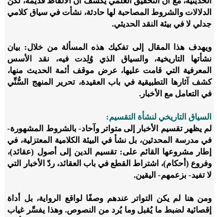
الحديثية، مع أن التحقيق العلمي يكشف أن الألفاظ قديمة، لكن
الدلالات والشروط المصاحبة لها حادثة، نشأت في سياق كلامي
جدلي لا في بيئة النقد الحديثي.
ويهدف هذا المقال إلى تفكيك هذه المسألة من خلال: بيان
نشأتها التاريخية، والسياق الذي وُلِدت فيه، نقد الأسس
المعرفية التي قامت عليها، عرض موقف أئمة الحديث منها،
كشف آثارها التطبيقية في باب العقيدة، تحرير المنهج السُّنِّي
في التعامل مع الأخبار.
السياق التاريخي لنشأة التقسيم:
لم يظهر تقسيم الأخبار إلى متواتر وآحاد- بالشروط المشهورة-
في مدرسة المحدثين، بل نشأ في البيئة الكلامية المعتزلية، في
إطار مشروعها القائم على: تقسيم الدين إلى أصول (عقائد)،
وفروع (أحكام)، اشتراط القطع في باب العقائد، ردّ الأخبار التي
لا تفيد- بزعمهم- اليقين.
ومن هنا لم يكن التواتر عندهم وصفًا لواقع الرواية، بل أداة
إقصائية لضبط ما يُقبل وما يُرد من النصوص. وهذا يفسِّر غياب