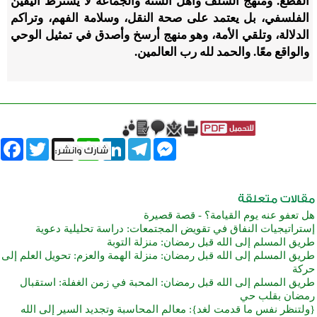
القطع. ومنهج السلف وأهل السنة والجماعة لا يشترط اليقين
الفلسفي، بل يعتمد على صحة النقل، وسلامة الفهم، وتراكم
الدلالة، وتلقي الأمة، وهو منهج أرسخ وأصدق في تمثيل الوحي
والواقع معًا. والحمد لله رب العالمين.
book
Twitter
WhatsApp
X
LinkedIn
Telegram
Messenger
هل تعفو عنه يوم القيامة؟ - قصة قصيرة
إستراتيجيات النفاق في تقويض المجتمعات: دراسة تحليلية دعوية
طريق المسلم إلى الله قبل رمضان: منزلة التوبة
طريق المسلم إلى الله قبل رمضان: منزلة الهمة والعزم: تحويل العلم إلى
حركة
طريق المسلم إلى الله قبل رمضان: المحبة في زمن الغفلة: استقبال
رمضان بقلب حي
{ولتنظر نفس ما قدمت لغد}: معالم المحاسبة وتجديد السير إلى الله