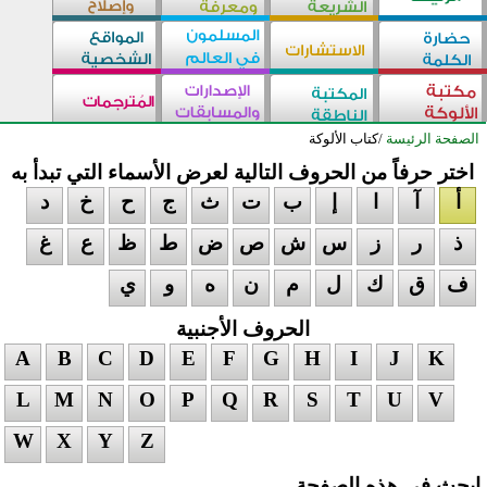
الصفحة الرئيسة
/
كتاب الألوكة
اختر حرفاً من الحروف التالية لعرض الأسماء التي تبدأ به
أ
آ
ا
إ
ب
ت
ث
ج
ح
خ
د
ذ
ر
ز
س
ش
ص
ض
ط
ظ
ع
غ
ف
ق
ك
ل
م
ن
ه
و
ي
الحروف الأجنبية
A
B
C
D
E
F
G
H
I
J
K
L
M
N
O
P
Q
R
S
T
U
V
W
X
Y
Z
ابحث في هذه الصفحة