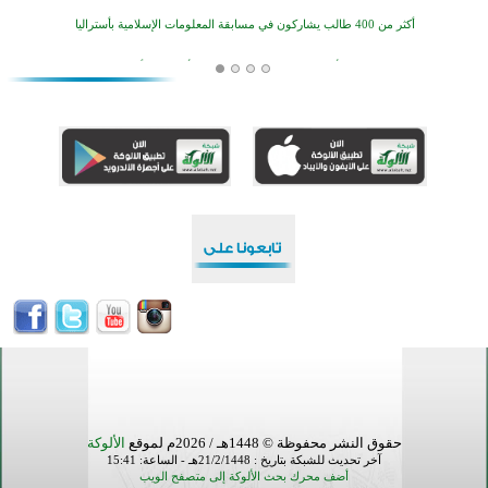
أكثر من 400 طالب يشاركون في مسابقة المعلومات الإسلامية بأستراليا
افتتاح تاريخي لأول مسجد في بلييفليا بالجبل الأسود منذ أكثر من قرن
منطقة ريبوفسي تحتفل بميلاد مسجد جديد في أجواء إيمانية مميزة
أكبر مشروع إسلامي في ريف أستراليا يفتتح أبوابه بعد سنوات من العمل والعطاء
القرآن والتربية في صدارة البرامج الصيفية للمسلمين في بينزا وساراتوف وموردوفيا هذا العام
اختتام الدورة التاسعة لمسابقة حفظ وتلاوة القرآن الكريم في أزناكاييف
تيسليتش تختتم برنامجا تعليميا لتعزيز القيم وبناء الشخصية للشباب المسلمين
اختتام منافسات قرآنية متميزة في بنغلاديش بمشاركة 3000 متسابق
أكثر من 400 طالب يشاركون في مسابقة المعلومات الإسلامية بأستراليا
حقوق النشر محفوظة © 1448هـ / 2026م لموقع
الألوكة
آخر تحديث للشبكة بتاريخ : 21/2/1448هـ - الساعة: 15:41
أضف محرك بحث الألوكة إلى متصفح الويب