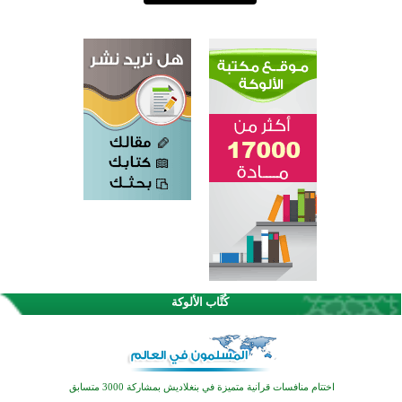
كُتَّاب الألوكة
اختتام الدورة التاسعة لمسابقة حفظ وتلاوة القرآن الكريم في أزناكاييف
تيسليتش تختتم برنامجا تعليميا لتعزيز القيم وبناء الشخصية للشباب المسلمين
اختتام منافسات قرآنية متميزة في بنغلاديش بمشاركة 3000 متسابق