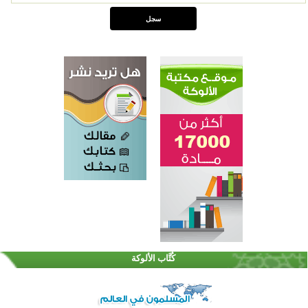
كُتَّاب الألوكة
القرآن والتربية في صدارة البرامج الصيفية للمسلمين في بينزا وساراتوف وموردوفيا هذا العام
اختتام الدورة التاسعة لمسابقة حفظ وتلاوة القرآن الكريم في أزناكاييف