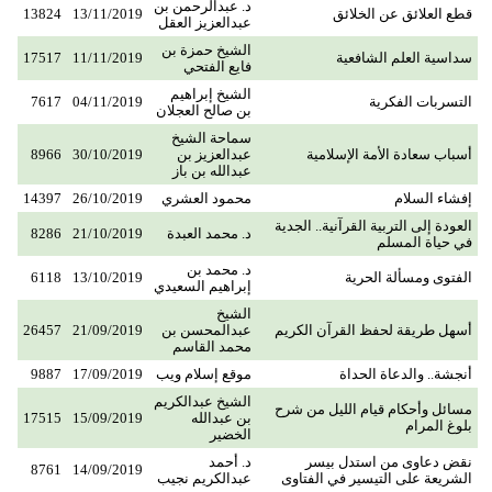
د. عبدالرحمن بن
قطع العلائق عن الخلائق ‏‏
13/11/2019
13824
عبدالعزيز العقل
الشيخ حمزة بن
سداسية العلم الشافعية
11/11/2019
17517
فايع الفتحي
الشيخ إبراهيم
التسربات الفكرية
04/11/2019
7617
بن صالح العجلان
سماحة الشيخ
أسباب سعادة الأمة الإسلامية
عبدالعزيز بن
30/10/2019
8966
عبدالله بن باز
إفشاء السلام
محمود العشري
26/10/2019
14397
العودة إلى التربية القرآنية.. الجدية
د. محمد العبدة
21/10/2019
8286
في حياة المسلم
د. محمد بن
الفتوى ومسألة الحرية
13/10/2019
6118
إبراهيم السعيدي
الشيخ
أسهل طريقة لحفظ القرآن الكريم
عبدالمحسن بن
21/09/2019
26457
محمد القاسم
أنجشة.. والدعاة الحداة
موقع إسلام ويب
17/09/2019
9887
الشيخ عبدالكريم
مسائل وأحكام قيام الليل من شرح
بن عبدالله
15/09/2019
17515
بلوغ المرام
الخضير
نقض دعاوى من استدل بيسر
د. أحمد
8761
14/09/2019
الشريعة على التيسير في الفتاوى
عبدالكريم نجيب