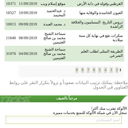
القرطبي وقوله في دابة الأرض
موقع إسلام ويب
11/09/2019
10371
د. عبدالحميد
العيون الحاسدة والوقاية منها
10/09/2019
16527
المحيمد
دروس التاريخ: المسلمون والخلافة
د. محمد العبدة
09/09/2019
10015
الراشدة
سماحة الشيخ
منكرات تقع في نهاية كل سنة
محمد بن صالح
08/09/2019
11640
ميلادية
العثيمين
سماحة الشيخ
الطريقة المثلى لطلب العلم
محمد بن صالح
04/09/2019
31076
الشرعي
العثيمين
1
9
8
7
6
5
4
3
2
ملاحظة: يمكنك ترتيب البيانات صعوداً و نزولاً بتكرار النقر على روابط
العناوين في الجدول
مرحباً بالضيف
الألوكة تقترب منك أكثر!
سجل الآن في شبكة الألوكة للتمتع بخدمات مميزة.