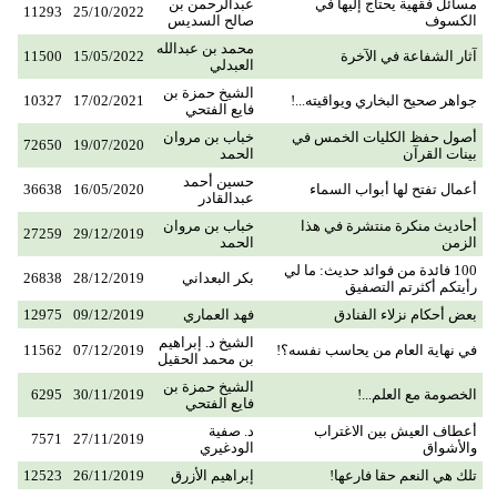
مسائل فقهية يحتاج إليها في
عبدالرحمن بن
11293
25/10/2022
الكسوف
صالح السديس
محمد بن عبدالله
آثار الشفاعة في الآخرة
15/05/2022
11500
العبدلي
الشيخ حمزة بن
جواهر صحيح البخاري ويواقيته...!
17/02/2021
10327
فايع الفتحي
أصول حفظ الكليات الخمس في
خباب بن مروان
72650
19/07/2020
بينات القرآن
الحمد
حسين أحمد
أعمال تفتح لها أبواب السماء
16/05/2020
36638
عبدالقادر
أحاديث منكرة منتشرة في هذا
خباب بن مروان
27259
29/12/2019
الزمن
الحمد
100 فائدة من فوائد حديث: ما لي
بكر البعداني
28/12/2019
26838
رأيتكم أكثرتم التصفيق
بعض أحكام نزلاء الفنادق
فهد العماري
09/12/2019
12975
الشيخ د. إبراهيم
في نهاية العام من يحاسب نفسه؟!
07/12/2019
11562
بن محمد الحقيل
الشيخ حمزة بن
الخصومة مع العلم...!
30/11/2019
6295
فايع الفتحي
أعطاف العيش بين الاغتراب
د. صفية
7571
27/11/2019
والأشواق
الودغيري
تلك هي النعم حقا فارعها!
إبراهيم الأزرق
26/11/2019
12523