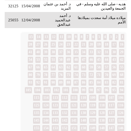
هديه - صلى الله عليه وسلم - في
د. أحمد بن عثمان
32125
15/04/2008
الجمعة والعيدين
المزيد
د. أحمد
ميلاده ميلاد أمة سعدت بميلادها
عبدالحميد
12/04/2008
25055
الأمم
عبدالحق
15
14
13
12
11
10
9
8
7
6
5
4
3
2
1
28
27
26
25
24
23
22
21
20
19
18
17
16
41
40
39
38
37
36
35
34
33
32
31
30
29
54
53
52
51
50
49
48
47
46
45
44
43
42
67
66
65
64
63
62
61
60
59
58
57
56
55
80
79
78
77
76
75
74
73
72
71
70
69
68
93
92
91
90
89
88
87
86
85
84
83
82
81
105
104
103
102
101
100
99
98
97
96
95
94
115
114
113
112
111
110
109
108
107
106
125
124
123
122
121
120
119
118
117
116
135
134
133
132
131
130
129
128
127
126
145
144
143
142
141
140
139
138
137
136
155
154
153
152
151
150
149
148
147
146