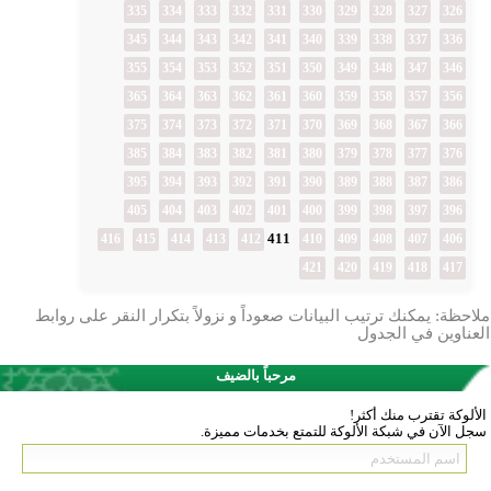
335
334
333
332
331
330
329
328
327
326
345
344
343
342
341
340
339
338
337
336
355
354
353
352
351
350
349
348
347
346
365
364
363
362
361
360
359
358
357
356
375
374
373
372
371
370
369
368
367
366
385
384
383
382
381
380
379
378
377
376
395
394
393
392
391
390
389
388
387
386
405
404
403
402
401
400
399
398
397
396
411
416
415
414
413
412
410
409
408
407
406
421
420
419
418
417
ملاحظة: يمكنك ترتيب البيانات صعوداً و نزولاً بتكرار النقر على روابط
العناوين في الجدول
مرحباً بالضيف
الألوكة تقترب منك أكثر!
سجل الآن في شبكة الألوكة للتمتع بخدمات مميزة.