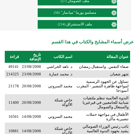
ملف الصومال
(27)
مسلمو بورما "ميانمار"
(56)
ملف الاستشراق
(214)
عرض أسماء المشايخ والكتاب في هذا القسم
تاريخ
عنوان المقالة
اسم الكاتب
قراءة
الإضافة
صفاء النفس.. واستقبال رمضان
د. ناهد الخراشي
23/08/2008
49141
شهر شعبان
د. محمد عمارة
23/08/2008
214325
تساؤل عن الجهود الرسمية
لمواجهة ظاهرة التنصير - المغرب
محمد السروتي
20/08/2008
21178
أنموذجا
الندوة العالمية تنظم ملتقيات
خاص شبكة
شبابية للجامعيين في قيرغيزيا
20/08/2008
11400
الألوكة
والسنغال والصومال
الأطفال في مواجهة حملات
محمد السروتي
14/08/2008
16561
تنصيرية ماكرة
نائب رئيس الوزراء الصومالي
خاص شبكة
يشيد بجهود الندوة العالمية
14/08/2008
10881
الألوكة