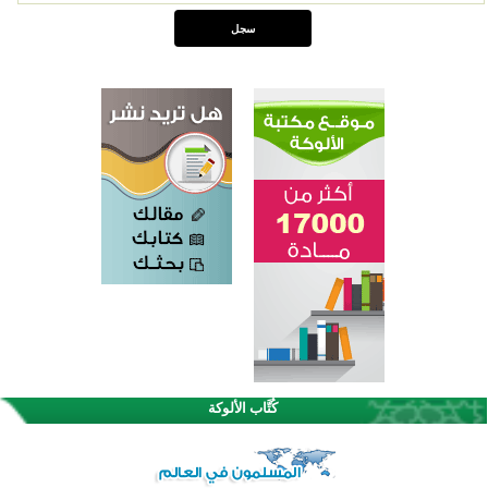
القرآن والتربية في صدارة البرامج الصيفية للمسلمين في بينزا وساراتوف وموردوفيا هذا العام
كُتَّاب الألوكة
اختتام الدورة التاسعة لمسابقة حفظ وتلاوة القرآن الكريم في أزناكاييف
أكثر من 100 شخص يتعرفون على الإسلام خلال يوم المسجد المفتوح في ميلفيل