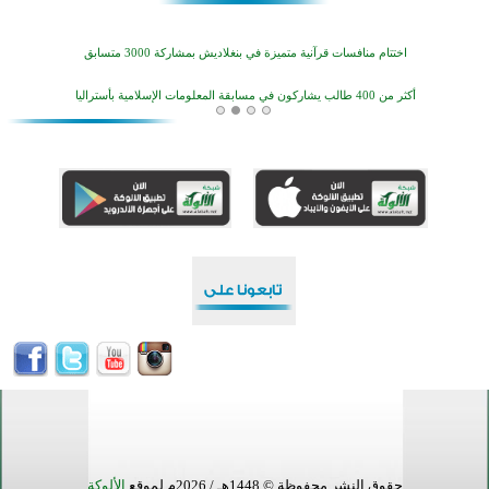
اختتام منافسات قرآنية متميزة في بنغلاديش بمشاركة 3000 متسابق
أكثر من 400 طالب يشاركون في مسابقة المعلومات الإسلامية بأستراليا
افتتاح تاريخي لأول مسجد في بلييفليا بالجبل الأسود منذ أكثر من قرن
منطقة ريبوفسي تحتفل بميلاد مسجد جديد في أجواء إيمانية مميزة
أكبر مشروع إسلامي في ريف أستراليا يفتتح أبوابه بعد سنوات من العمل والعطاء
القرآن والتربية في صدارة البرامج الصيفية للمسلمين في بينزا وساراتوف وموردوفيا هذا العام
اختتام الدورة التاسعة لمسابقة حفظ وتلاوة القرآن الكريم في أزناكاييف
أكثر من 100 شخص يتعرفون على الإسلام خلال يوم المسجد المفتوح في ميلفيل
اختتام منافسات قرآنية متميزة في بنغلاديش بمشاركة 3000 متسابق
حقوق النشر محفوظة © 1448هـ / 2026م لموقع
الألوكة