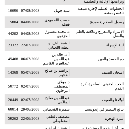
وبرامجها الإغاثية والتعليمية
الخطوات العملية لإجازة صيفية
سيد جويل
07/08/2008
16696
نافعة وممتعة
حسب الله مهدي
رسول السلام (قصيدة)
04/08/2008
15804
فضله
الإسراء والمعراج وعلاقته بالعلم
د. محمد معشوق
44202
04/08/2008
والعقل
الخزنوي
الشيخ نايف بن
ليلة الإسراء
22/07/2008
23322
عطية اللحياني
أ. د. خالد بن
ذم الحسد والعين
عبدالله بن
06/07/2008
145468
عبدالعزيز القاسم
إبراهيم بن صالح
امتحان الصيف
05/07/2008
14368
الدحيم
د. مولاي
الحب الجنوني للساحرة، كرة
المصطفى
02/07/2008
50772
القدم
البرجاوي
عبدالله بن صالح
أولادنا والصيف
02/07/2008
20449
المالكي
نتائج التنصير في إندونيسيا
سميرة القحطاني
29/06/2008
60014
مصطفى لطفي
عبرة الهجرة
22/06/2008
59262
المنفلوطي
من أخبار همم المستشرقين
الشيخ د. إبراهيم