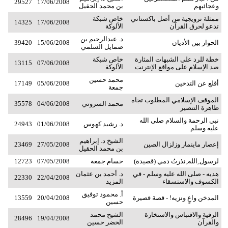
29527
17/06/2008
وعجائبهم
بن محمد الحقيل
ممثلة نرويجية من أصل باكستاني
خاص شبكة
14325
17/06/2008
تدعو لحرق القرآن
الألوكة
د. عبدالرحيم بن
الحوار بين الأديان
15/06/2008
39420
صمايل السلمي
خطة للرد على الشبهات المثارة
خاص شبكة
13115
07/06/2008
ضد الإسلام على مواقع الإنترنت
الألوكة
محمد حسين
أقلع عن التدخين
05/06/2008
17149
جمعة
الموقف الإسلامي المطلوب تجاه
محمد السروتي
04/06/2008
35578
ظاهرة التنصير
نبي الرحمة والسلام صلى الله
د. رشيد كهوس
01/06/2008
24943
عليه وسلم
الشيخ د. إبراهيم
إعصار ماينمار وزلزال الصين
27/05/2008
23469
بن محمد الحقيل
لرسول ِالله ِنذرتُ دمي (قصيدة)
حسام جمعة
07/05/2008
12723
هديه - صلى الله عليه وسلم - في
د. أحمد بن عثمان
22330
22/04/2008
الكسوف والاستسقاء
المزيد
أ. محمود توفيق
المدخن واعٍ ونزيه! - قصة قصيرة
20/04/2008
13559
حسين
الرقية والاقتباس والاستخارة
الشيخ محمد
28496
19/04/2008
والقرآن
الخضر حسين