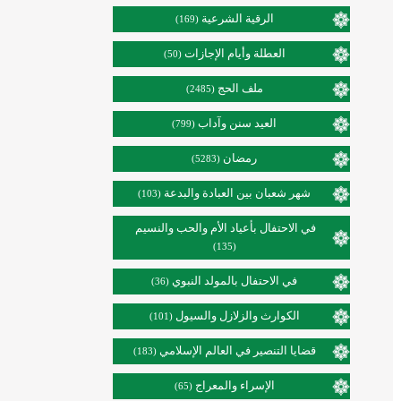
الرقية الشرعية
(169)
العطلة وأيام الإجازات
(50)
ملف الحج
(2485)
العيد سنن وآداب
(799)
رمضان
(5283)
شهر شعبان بين العبادة والبدعة
(103)
في الاحتفال بأعياد الأم والحب والنسيم
(135)
في الاحتفال بالمولد النبوي
(36)
الكوارث والزلازل والسيول
(101)
قضايا التنصير في العالم الإسلامي
(183)
الإسراء والمعراج
(65)