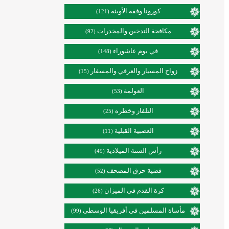
كورونا وفقه الأوبئة
(121)
مكافحة التدخين والمخدرات
(92)
في يوم عاشوراء
(148)
زواج المسيار والعرفي والمسفار
(15)
العولمة
(53)
التلفاز وخطره
(25)
العصبية القبلية
(11)
رأس السنة الميلادية
(49)
قضية حرق المصحف
(52)
كرة القدم في الميزان
(26)
مأساة المسلمين في أفريقيا الوسطى
(99)