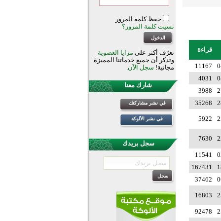
حفظ كلمة المرور
نسيت كلمة المرور؟
قراءة
تعرّف أكثر على
مزايا العضوية
وتذكر أن جميع خدماتنا المميزة
11167
0
مجانية!
سجل الآن
.
4031
0
شارك معنا
3988
2
35268
2
في نشر مشاركتك
5922
2
في نشر الألوكة
7630
2
سجل بريدك
11541
0
167431
1
37462
0
16803
2
92478
2