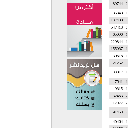
89744
2
35348
1
137400
2
547418
0
65096
1
229844
1
155087
1
30516
1
21262
0
33017
1
7541
1
9815
1
32453
2
17977
2
91468
2
40464
1