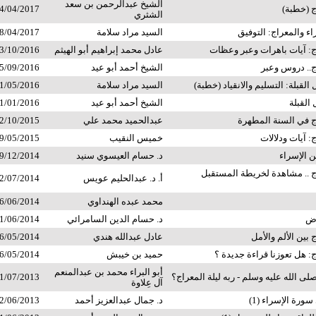
الشيخ عبدالرحمن بن سعد
ج (خطبة)
4/04/2017
الشثري
ء والمعراج: التوفيق
السيد مراد سلامة
8/04/2017
اج: آيات باهرات وعبر وعظات
عادل محمد إبراهيم أبو الهيثم
3/10/2016
ج.. دروس وعبر
الشيخ أحمد أبو عيد
5/09/2016
القبلة: التسليم والانقياد (خطبة)
السيد مراد سلامة
1/05/2016
القبلة
الشيخ أحمد أبو عيد
1/01/2016
اج في السنة المطهرة
عبدالحميد محمد علي
2/10/2015
: آيات ودلالات
خميس النقيب
9/05/2015
 الإسراء
د. حسام العيسوي سنيد
9/12/2014
اج .. مشاهدة لخريطة المستقبل
أ. د. عبدالحليم عويس
2/07/2014
محمد عبده الهنداوي
6/06/2014
وض
د. حسام الدين السامرائي
1/06/2014
 بين الألم والأمل
عادل عبدالله هندي
6/05/2014
ج: هل تعوزنا قراءة جديدة ؟
حميد بن خيبش
6/05/2014
أبو البراء محمد بن عبدالمنعم
لى الله عليه وسلم - ربه ليلة المعراج؟
1/07/2013
آل عِلاوة
سورة الإسراء (1)
د. جمال عبدالعزيز أحمد
2/06/2013