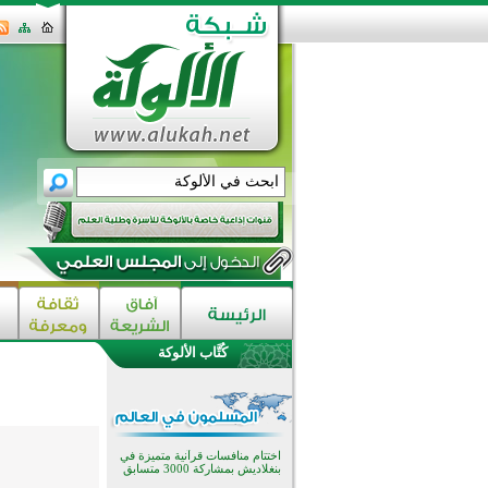
كُتَّاب الألوكة
اختتام الدورة التاسعة لمسابقة حفظ
وتلاوة القرآن الكريم في أزناكاييف
تيسليتش تختتم برنامجا تعليميا لتعزيز
القيم وبناء الشخصية للشباب
المسلمين
اختتام منافسات قرآنية متميزة في
بنغلاديش بمشاركة 3000 متسابق