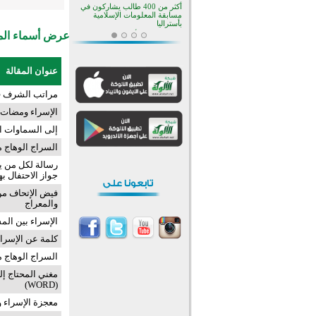
أكثر من 400 طالب يشاركون في
مسابقة المعلومات الإسلامية
بأستراليا
عرض أسماء المش
افتتاح تاريخي لأول مسجد في بلييفليا
بالجبل الأسود منذ أكثر من قرن
منطقة ريبوفسي تحتفل بميلاد
عنوان المقالة
مسجد جديد في أجواء إيمانية مميزة
أكبر مشروع إسلامي في ريف
مراتب الشرف في
أستراليا يفتتح أبوابه بعد سنوات من
العمل والعطاء
الإسراء ومضات
القرآن والتربية في صدارة البرامج
الصيفية للمسلمين في بينزا
إلى السماوات ا
وساراتوف وموردوفيا هذا العام
اختتام الدورة التاسعة لمسابقة حفظ
السراج الوهاج 
وتلاوة القرآن الكريم في أزناكاييف
رسالة لكل من يح
تيسليتش تختتم برنامجا تعليميا لتعزيز
جواز الاحتفال به
القيم وبناء الشخصية للشباب
المسلمين
فيض الإتحاف من ر
اختتام منافسات قرآنية متميزة في
والمعراج
بنغلاديش بمشاركة 3000 متسابق
الإسراء بين ال
أكثر من 400 طالب يشاركون في
مسابقة المعلومات الإسلامية
كلمة عن الإسراء
بأستراليا
السراج الوهاج 
مغني المحتاج إل
(WORD)
معجزة الإسراء وا