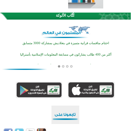
كُتَّاب الألوكة
اختتام الدورة التاسعة لمسابقة حفظ وتلاوة القرآن الكريم في أزناكاييف
تيسليتش تختتم برنامجا تعليميا لتعزيز القيم وبناء الشخصية للشباب المسلمين
اختتام منافسات قرآنية متميزة في بنغلاديش بمشاركة 3000 متسابق
أكثر من 400 طالب يشاركون في مسابقة المعلومات الإسلامية بأستراليا
افتتاح تاريخي لأول مسجد في بلييفليا بالجبل الأسود منذ أكثر من قرن
منطقة ريبوفسي تحتفل بميلاد مسجد جديد في أجواء إيمانية مميزة
أكبر مشروع إسلامي في ريف أستراليا يفتتح أبوابه بعد سنوات من العمل والعطاء
القرآن والتربية في صدارة البرامج الصيفية للمسلمين في بينزا وساراتوف وموردوفيا هذا العام
اختتام الدورة التاسعة لمسابقة حفظ وتلاوة القرآن الكريم في أزناكاييف
تيسليتش تختتم برنامجا تعليميا لتعزيز القيم وبناء الشخصية للشباب المسلمين