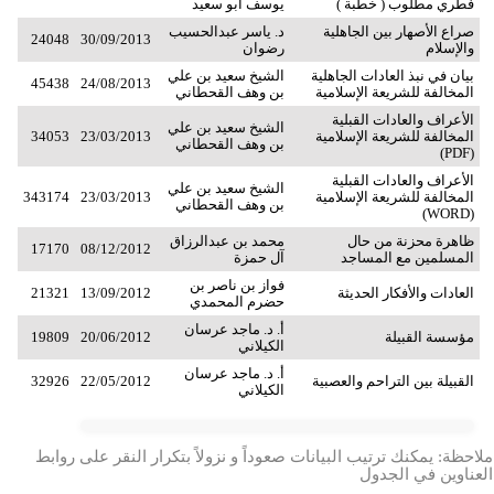
فطري مطلوب ( خطبة )
يوسف أبو سعيد
صراع الأصهار بين الجاهلية
د. ياسر عبدالحسيب
24048
30/09/2013
والإسلام
رضوان
بيان في نبذ العادات الجاهلية
الشيخ سعيد بن علي
45438
24/08/2013
المخالفة للشريعة الإسلامية
بن وهف القحطاني
الأعراف والعادات القبلية
الشيخ سعيد بن علي
المخالفة للشريعة الإسلامية
23/03/2013
34053
بن وهف القحطاني
(PDF)
الأعراف والعادات القبلية
الشيخ سعيد بن علي
المخالفة للشريعة الإسلامية
23/03/2013
343174
بن وهف القحطاني
(WORD)
ظاهرة محزنة من حال
محمد بن عبدالرزاق
17170
08/12/2012
المسلمين مع المساجد
آل حمزة
فواز بن ناصر بن
العادات والأفكار الحديثة
13/09/2012
21321
حضرم المحمدي
أ. د. ماجد عرسان
مؤسسة القبيلة
20/06/2012
19809
الكيلاني
أ. د. ماجد عرسان
القبيلة بين التراحم والعصبية
22/05/2012
32926
الكيلاني
ملاحظة: يمكنك ترتيب البيانات صعوداً و نزولاً بتكرار النقر على روابط
العناوين في الجدول