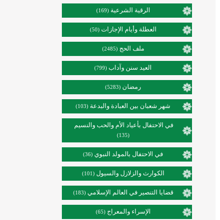
الرقية الشرعية
(169)
العطلة وأيام الإجازات
(50)
ملف الحج
(2485)
العيد سنن وآداب
(799)
رمضان
(5283)
شهر شعبان بين العبادة والبدعة
(103)
في الاحتفال بأعياد الأم والحب والنسيم
(135)
في الاحتفال بالمولد النبوي
(36)
الكوارث والزلازل والسيول
(101)
قضايا التنصير في العالم الإسلامي
(183)
الإسراء والمعراج
(65)