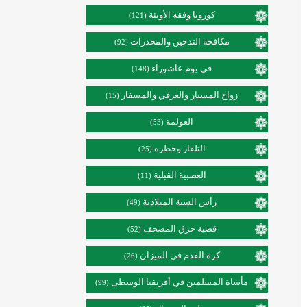
كورونا وفقه الأوبئة
(121)
مكافحة التدخين والمخدرات
(92)
في يوم عاشوراء
(148)
زواج المسيار والعرفي والمسفار
(15)
العولمة
(53)
التلفاز وخطره
(25)
العصبية القبلية
(11)
رأس السنة الميلادية
(49)
قضية حرق المصحف
(52)
كرة القدم في الميزان
(26)
مأساة المسلمين في أفريقيا الوسطى
(99)