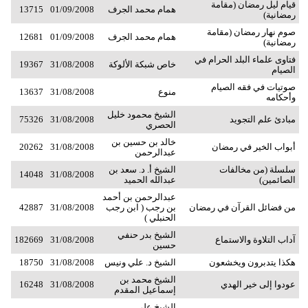
قيام ليل رمضان (مقامة
همام محمد الجرف
01/09/2008
13715
رمضانية)
صوم نهار رمضان (مقامة
همام محمد الجرف
01/09/2008
12681
رمضانية)
فتاوى علماء البلد الحرام في
خاص شبكة الألوكة
31/08/2008
19367
الصيام
صوتيات في فقه الصيام
منوع
31/08/2008
13637
وأحكامه
الشيخ محمود خليل
مبادئ علم التجويد
31/08/2008
75326
الحصري
خالد بن حسين بن
أبواب الخير في رمضان
31/08/2008
20262
عبدالرحمن
سلسلة (من مخالفات
الشيخ أ. د. سعد بن
14048
31/08/2008
الصائمين)
عبدالله الحميد
عبدالرحمن بن أحمد
من فضائل القرآن في رمضان
بن رجب ( ابن رجب
31/08/2008
42887
الحنبلي )
الشيخ بدر حنفي
آداب التلاوة والاستماع
31/08/2008
182669
حسين
هكذا يتدبرون ويخشعون
الشيخ د. علي ونيس
31/08/2008
18750
الشيخ محمد بن
عودوا إلى خير الهدي
31/08/2008
16248
إسماعيل المقدم
الشيخ علي