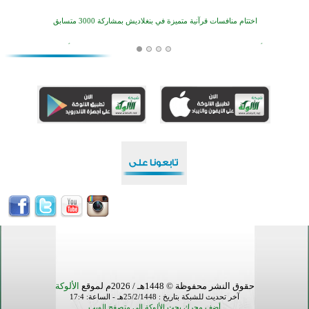
اختتام منافسات قرآنية متميزة في بنغلاديش بمشاركة 3000 متسابق
أكثر من 400 طالب يشاركون في مسابقة المعلومات الإسلامية بأستراليا
افتتاح تاريخي لأول مسجد في بلييفليا بالجبل الأسود منذ أكثر من قرن
منطقة ريبوفسي تحتفل بميلاد مسجد جديد في أجواء إيمانية مميزة
أكبر مشروع إسلامي في ريف أستراليا يفتتح أبوابه بعد سنوات من العمل والعطاء
القرآن والتربية في صدارة البرامج الصيفية للمسلمين في بينزا وساراتوف وموردوفيا هذا العام
اختتام الدورة التاسعة لمسابقة حفظ وتلاوة القرآن الكريم في أزناكاييف
أكثر من 100 شخص يتعرفون على الإسلام خلال يوم المسجد المفتوح في ميلفيل
اختتام منافسات قرآنية متميزة في بنغلاديش بمشاركة 3000 متسابق
حقوق النشر محفوظة © 1448هـ / 2026م لموقع
الألوكة
آخر تحديث للشبكة بتاريخ : 25/2/1448هـ - الساعة: 17:4
أضف محرك بحث الألوكة إلى متصفح الويب