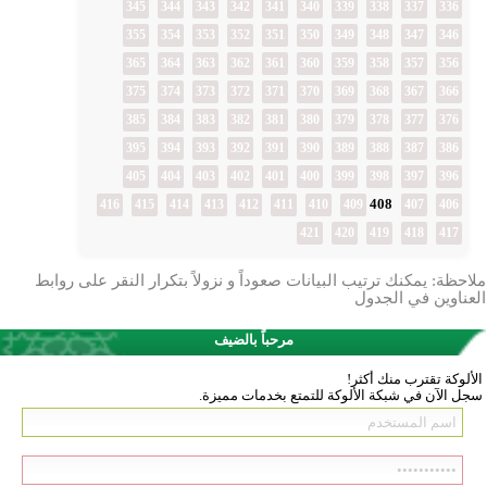
345
344
343
342
341
340
339
338
337
336
355
354
353
352
351
350
349
348
347
346
365
364
363
362
361
360
359
358
357
356
375
374
373
372
371
370
369
368
367
366
385
384
383
382
381
380
379
378
377
376
395
394
393
392
391
390
389
388
387
386
405
404
403
402
401
400
399
398
397
396
408
416
415
414
413
412
411
410
409
407
406
421
420
419
418
417
ملاحظة: يمكنك ترتيب البيانات صعوداً و نزولاً بتكرار النقر على روابط
العناوين في الجدول
مرحباً بالضيف
الألوكة تقترب منك أكثر!
سجل الآن في شبكة الألوكة للتمتع بخدمات مميزة.