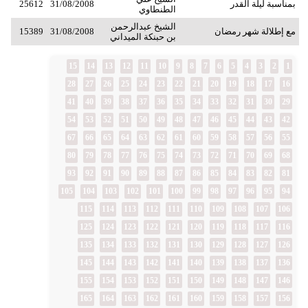
بمناسبة ليلة القدر
31/08/2008
25612
الطنطاوي
الشيخ عبدالرحمن
مع إطلالة شهر رمضان
31/08/2008
15389
بن حبنكة الميداني
15
14
13
12
11
10
9
8
7
6
5
4
3
2
1
28
27
26
25
24
23
22
21
20
19
18
17
16
41
40
39
38
37
36
35
34
33
32
31
30
29
54
53
52
51
50
49
48
47
46
45
44
43
42
67
66
65
64
63
62
61
60
59
58
57
56
55
80
79
78
77
76
75
74
73
72
71
70
69
68
93
92
91
90
89
88
87
86
85
84
83
82
81
105
104
103
102
101
100
99
98
97
96
95
94
115
114
113
112
111
110
109
108
107
106
125
124
123
122
121
120
119
118
117
116
135
134
133
132
131
130
129
128
127
126
145
144
143
142
141
140
139
138
137
136
155
154
153
152
151
150
149
148
147
146
165
164
163
162
161
160
159
158
157
156