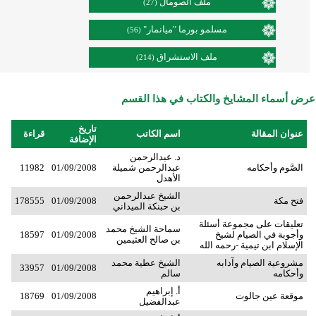
ملف الصومال
(27)
مسلمو بورما "ميانمار"
(56)
ملف الاستشراق
(214)
عرض أسماء المشايخ والكتاب في هذا القسم
تاريخ
عنوان المقالة
اسم الكاتب
قراءة
الإضافة
د. عبدالرحمن
الصَّوم وأحكامه
عبدالرحمن شميلة
01/09/2008
11982
الأهدل
الشيخ عبدالرحمن
فتح مكة
01/09/2008
178555
بن حبنكة الميداني
تعليقات على مجموعة أسئلة
سماحة الشيخ محمد
وأجوبة في الصيام لشيخ
01/09/2008
18597
بن صالح العثيمين
الإسلام ابن تيمية -رحمه الله
مشروعية الصيام وآدابه
الشيخ عطية محمد
33957
01/09/2008
وأحكامه
سالم
أ. إبراهيم
موقعة عين جالوت
01/09/2008
18769
عبدالفضيل