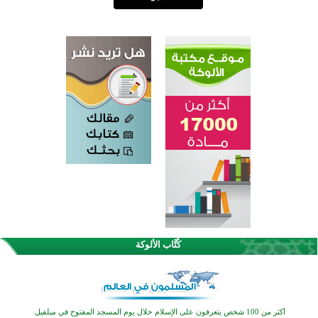
كُتَّاب الألوكة
القرآن والتربية في صدارة البرامج الصيفية للمسلمين في بينزا وساراتوف وموردوفيا هذا العام
اختتام الدورة التاسعة لمسابقة حفظ وتلاوة القرآن الكريم في أزناكاييف
أكثر من 100 شخص يتعرفون على الإسلام خلال يوم المسجد المفتوح في ميلفيل