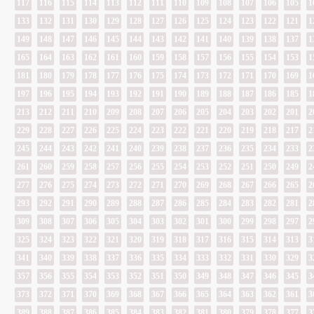
117
116
115
114
113
112
111
110
109
108
107
106
105
1
133
132
131
130
129
128
127
126
125
124
123
122
121
1
149
148
147
146
145
144
143
142
141
140
139
138
137
1
165
164
163
162
161
160
159
158
157
156
155
154
153
1
181
180
179
178
177
176
175
174
173
172
171
170
169
1
197
196
195
194
193
192
191
190
189
188
187
186
185
1
213
212
211
210
209
208
207
206
205
204
203
202
201
2
229
228
227
226
225
224
223
222
221
220
219
218
217
2
245
244
243
242
241
240
239
238
237
236
235
234
233
2
261
260
259
258
257
256
255
254
253
252
251
250
249
2
277
276
275
274
273
272
271
270
269
268
267
266
265
2
293
292
291
290
289
288
287
286
285
284
283
282
281
2
309
308
307
306
305
304
303
302
301
300
299
298
297
2
325
324
323
322
321
320
319
318
317
316
315
314
313
3
341
340
339
338
337
336
335
334
333
332
331
330
329
3
357
356
355
354
353
352
351
350
349
348
347
346
345
3
373
372
371
370
369
368
367
366
365
364
363
362
361
3
389
388
387
386
385
384
383
382
381
380
379
378
377
3