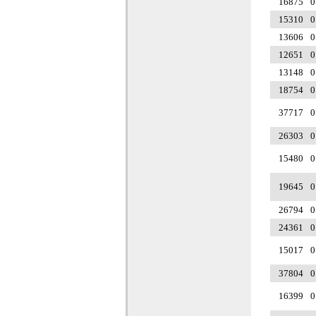
16875
0
15310
0
13606
0
12651
0
13148
0
18754
0
37717
0
26303
0
15480
0
19645
0
26794
0
24361
0
15017
0
37804
0
16399
0