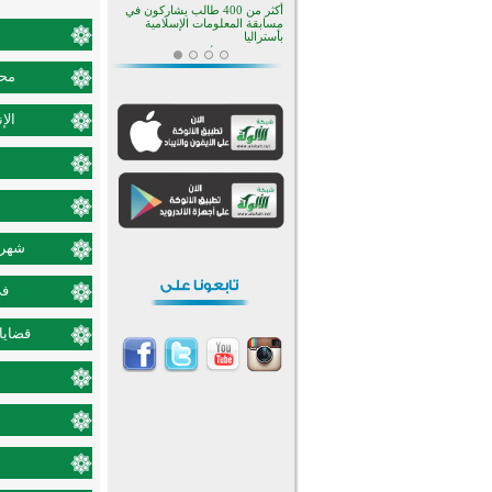
أكثر من 400 طالب يشاركون في
مسابقة المعلومات الإسلامية
بأستراليا
افتتاح تاريخي لأول مسجد في بلييفليا
بالجبل الأسود منذ أكثر من قرن
محم
منطقة ريبوفسي تحتفل بميلاد
مسجد جديد في أجواء إيمانية مميزة
الإ
أكبر مشروع إسلامي في ريف
أستراليا يفتتح أبوابه بعد سنوات من
العمل والعطاء
القرآن والتربية في صدارة البرامج
الصيفية للمسلمين في بينزا
وساراتوف وموردوفيا هذا العام
اختتام الدورة التاسعة لمسابقة حفظ
وتلاوة القرآن الكريم في أزناكاييف
شهر ش
تيسليتش تختتم برنامجا تعليميا لتعزيز
القيم وبناء الشخصية للشباب
في
المسلمين
اختتام منافسات قرآنية متميزة في
بنغلاديش بمشاركة 3000 متسابق
قضايا 
أكثر من 400 طالب يشاركون في
مسابقة المعلومات الإسلامية
بأستراليا