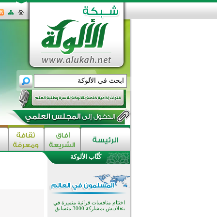
كُتَّاب الألوكة
اختتام الدورة التاسعة لمسابقة حفظ
وتلاوة القرآن الكريم في أزناكاييف
تيسليتش تختتم برنامجا تعليميا لتعزيز
القيم وبناء الشخصية للشباب
المسلمين
اختتام منافسات قرآنية متميزة في
بنغلاديش بمشاركة 3000 متسابق