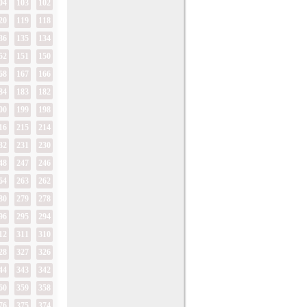
04
103
102
20
119
118
36
135
134
52
151
150
68
167
166
84
183
182
00
199
198
16
215
214
32
231
230
48
247
246
64
263
262
80
279
278
96
295
294
12
311
310
28
327
326
44
343
342
60
359
358
76
375
374