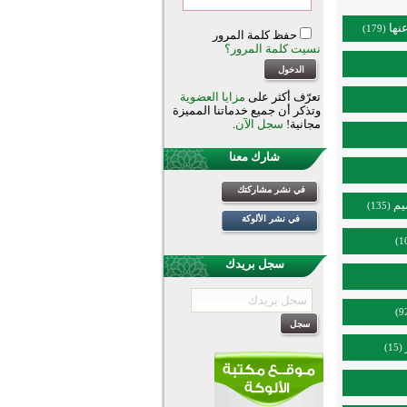
نها
(179)
حفظ كلمة المرور
نسيت كلمة المرور؟
تعرّف أكثر على
مزايا العضوية
وتذكر أن جميع خدماتنا المميزة
مجانية!
سجل الآن
.
شارك معنا
في نشر مشاركتك
يم
(135)
في نشر الألوكة
سجل بريدك
(15)