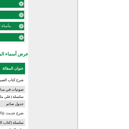
مأساة ا
عرض أسماء المش
عنوان المقالة
شرح كتاب الصيا
صوتيات في مدار
سلسلة (على مائد
جدول صائم
شرح حديث: ((ال
سلسلة (كتاب ال