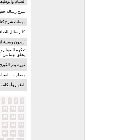
الصيام والوظيفة
شرح رسالة حقيقة
مهمات شرح كتاب
10 رسائل للصائمين
أربعون وسيلة ل
تذكرة الصوام ب
يتعلق بهما من أ
غزوة بدر الكبرى
مفطرات الصيام
الصَّوم وأحكامه
4
3
2
1
25
24
23
45
44
43
65
64
63
85
84
83