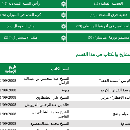
العصبية القبلية
رأس السنة الميلادية
(49)
(11)
قضية حرق المصحف
كرة القدم في الميزان
(26)
(52)
لمسلمين في أفريقيا الوسطى
ملف الصومال
(27)
(99)
مسلمو بورما "ميانمار"
ملف الاستشراق
(214)
(56)
ايخ والكتاب في هذا القسم
تاريخ
اسم الكاتب
الإضافة
الشيخ عبدالمحسن بن عبدالله
م من "عمدة الفقه"
2/09/2008
الزامل
سة القرآن الكريم
منوع
1/09/2008
ة الإفطار) - مرئي
الشيخ علي الطنطاوي
1/09/2008
خالد بن عبدالرحمن الدرويش
1/09/2008
الشيخ محمد الشاذلي بن
صيام جنة))
1/09/2008
القاضي
صيام)
الشيخ محمد عبدالمقصود
1/09/2008