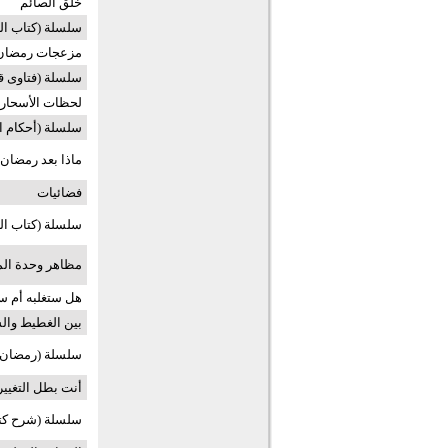
خلق الصائم
سلسلة (كتاب ال
مزعجات رمضان
سلسلة (فتاوى ق
لحظات الأسحار
سلسلة (أحكام ا
ماذا بعد رمضان 
فضائيات
سلسلة (كتاب ال
مظاهر وحدة الم
هل ستغلبه أم س
بين الغطيط والس
سلسلة (رمضان ع
أنت بطل التغيير
سلسلة (شرح كت