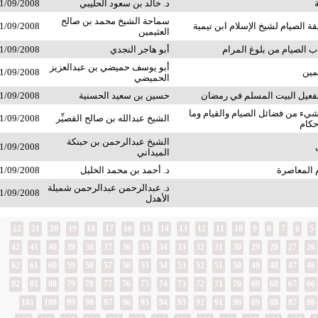
د. خالد بن سعود الحليبي
1/09/2008
سماحة الشيخ محمد بن صالح
 الصيام لشيخ الإسلام ابن تيمية
1/09/2008
العثيمين
 الصيام من بلوغ المرام
أبو هاجر النجدي
1/09/2008
أبو يوسف حميضي بن عبدالعزيز
1/09/2008
الحميضي
تفعيل البيت المسلم في رمضان
حسين بن سعيد الحسنية
1/09/2008
شيء من فضائل الصيام والقيام وما
الشيخ عبدالله بن صالح القصيِّر
1/09/2008
حكام
الشيخ عبدالرحمن بن حبنكة
1/09/2008
الميداني
 المعاصرة
د. أحمد بن محمد الخليل
1/09/2008
د. عبدالرحمن عبدالرحمن شميلة
1/09/2008
الأهدل
22
21
20
19
18
17
16
15
14
13
12
11
10
9
8
7
6
5
42
41
40
39
38
37
36
35
34
33
32
31
30
29
28
27
26
62
61
60
59
58
57
56
55
54
53
52
51
50
49
48
47
46
82
81
80
79
78
77
76
75
74
73
72
71
70
69
68
67
66
101
100
99
98
97
96
95
94
93
92
91
90
89
88
87
86