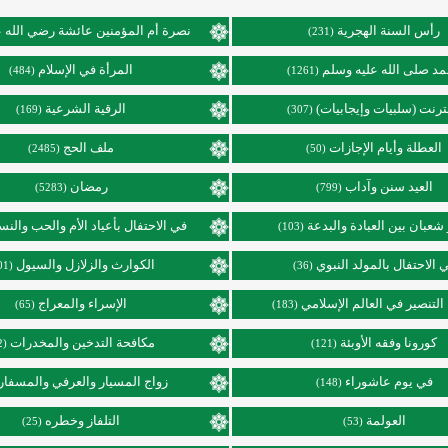
رأس السنة الهجرية
نصرة أم المؤمنين عائشة رضي الله ع
(231)
د صلى الله عليه وسلم
المرأة في الإسلام
(484)
(1261)
نترنت (سلبيات وإيجابيات)
الرقية الشرعية
(169)
(307)
العطلة وأيام الإجازات
ملف الحج
(2485)
(50)
العيد سنن وآداب
رمضان
(5283)
(799)
عبان بين العبادة والبدعة
في الاحتفال بأعياد الأم والحب والنس
(103)
 الاحتفال بالمولد النبوي
الكوارث والزلازل والسيول
(101)
(36)
التنصير في العالم الإسلامي
الإسراء والمعراج
(65)
(183)
كورونا وفقه الأوبئة
مكافحة التدخين والمخدرات
(92)
(121)
في يوم عاشوراء
زواج المسيار والعرفي والمسفار
(148)
العولمة
التلفاز وخطره
(25)
(53)