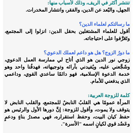
تنتشر أكثر في الريف، وذلك لأسباب منها:
الجهل، والبُعد عن الدين، والفقر، وانتشار المخدرات.
ما رسالتكم لعلماء الدين؟
أقول للعلماء المشتغلين بحقل الدين: انزلوا إلى المجتمع،
وتَعَرَّفوا على احتياجاته.
ما دورُ الزوج؟ هل هو داعم لعملك الدعوي؟
زوجي نور الدين هو الذي أتاح لي ممارسة العمل الدعوي،
وشَجَّعني عليه، ويُفيدني بآرائه وتوجيهاته، فهدفُنا واحد وهو
خدمة الدعوة الإسلامية، فهو دائمًا ساعدي القوي، وداعمي
الذي يدفعني للأمام.
كلمة للزوجة العربية:
المرأة عمومًا هي القلبُ النابضُ للمجتمع، والقلب النابض لا
يتوقف ولا يموت، وأقول للزوجة: إنَّ دورها الأول والرئيس هو
حفظ كيان البيت، وحفظ استقراره، فهي مصدرُ بناءٍ ودعمٍ
وعَضُد قوي لكيانٍ اسمه "الأسرة".