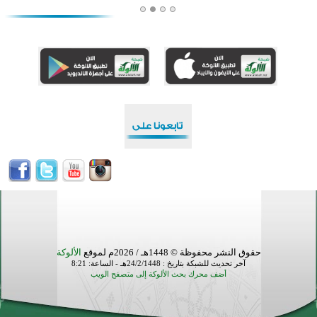
أكبر مشروع إسلامي في ريف أستراليا يفتتح أبوابه بعد سنوات من العمل والعطاء
القرآن والتربية في صدارة البرامج الصيفية للمسلمين في بينزا وساراتوف وموردوفيا هذا العام
اختتام الدورة التاسعة لمسابقة حفظ وتلاوة القرآن الكريم في أزناكاييف
تيسليتش تختتم برنامجا تعليميا لتعزيز القيم وبناء الشخصية للشباب المسلمين
اختتام منافسات قرآنية متميزة في بنغلاديش بمشاركة 3000 متسابق
أكثر من 400 طالب يشاركون في مسابقة المعلومات الإسلامية بأستراليا
حقوق النشر محفوظة © 1448هـ / 2026م لموقع
الألوكة
آخر تحديث للشبكة بتاريخ : 24/2/1448هـ - الساعة: 8:21
أضف محرك بحث الألوكة إلى متصفح الويب