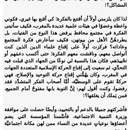
المشاكل؟!
لذا كان يلزمني أولاً أن أقتنع بالفكرة؛ كي أقنع بها غيري، فكوني
واعظة وعضوًا في هيئات علمية عديدة بالمغرب، فكيف سأتبنى
الفكرة في مجتمع محافظ يرفض هذا النوع من الفتيات، بل
يطردهُنَّ الأهل من بيوتهن، فكيف سأعارض فكرة المجتمع
وعاداته؟ فركزت أولاً على إقناع علماء الدين الذين كنت
أتواصل معهم، وناقشت معهم الفكرة؛ حتى أكسب دعمَهم أو
تحْييدَهم، فكان هذا بالنسبة لي نوعًا من الجهاد الذي قبلت فيه
التحدِّي، ثم سعيت إلى إقناع الحركة الإسلامية المتعددة الجهات
في المغرب، وكان يهُمُّني إقناع حركة التوحيد والإصلاح، فهي
حركةٌ تقوم على الوسطيَّة، أمَّا أصحاب الفكر المتشدِّد فقد
رفضوا، وكنت أقول لهم: إنَّ التوبة بابها مفتوحٌ أمام الجميع،
فمن يَملك أن يغلقها؟!
فأشركتهم جميعًا بالدعم أو بالتحييد، وأيضًا حصلت على موافقة
وزيرة التنمية الاجتماعية، فأسَّسنا المؤسسة التي يضم
أعضاؤها نوعياتٍ عديدة من النساء ممن لهن مكانة اجتماعيَّة