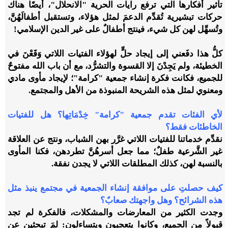
تأثير أفكارها التي ترفع رايات الحرية "الانحلال"، أيضًا هناك
حركات تبشيرية تُقدِّم الدعمَ لمثل هؤلاء، وتستقبل أطفالَهُنَّ،
وتُسهِّل لهن كل شيء، فينتج أطفالٌ على غير الدين الإسلامي!
كلُّ هذا دفَعني إلى إيجاد حلٍّ لهؤلاء الفتيات اللاتي وَقَعْنَ في
الخطيئة، ولم يَجِدْنَ إلا القسوة والتشرُّد، مع أن باب الله مفتوحٌ
للجميع، فكانت فكرة إنشاء جمعية "كرامة"؛ لإيجاد مأوى مادي
ومعنوي لمثل هذه الشريحة المنبوذة من الأهل والمجتمع.
لأي الفئات تقدم جمعية "كرامة" خِدْمَاتِها؟ هل للفتيات
الخاطئات فقط؟
نقدِّم خدماتنا للفتيات اللاتي غرَّر بهن الشباب، ونتج عن العلاقة
غير الشَّرعية طفلٌ؛ مما جعل أسرهُنَّ تطردهن، فكنا المأوى
بالنسبة لهن، كذلك المطلقات اللاتي لا يجدن نفقة.
كيف حصلتِ على موافقة إنشاء الجمعية في مجتمع ينبذ مثل
هذه الشرائح؟ وهل واجهتك صعابٌ؟
وجدت الكثير من المعارضات والمشكلات، فالفكرة لم تجد
قبولاً من الجميع، وكانوا يتعجبون ويتساءلون: لِمَ تبحثين عن