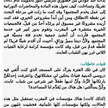
بدأت عند عودتي من حضوري لكرسي النور بالكويت عام 2002
تقريبًا، وتساءلت: كيف نحول هذه المادة والمحاضرات النورانية
إلى عمل يخدم المجتمع؟ وقد كنت ما زلت في مرحلة البحث
عن نقطة الانطلاق، ومن أين أبدأ مشروعي الخيري، فقد كنت
أريده مشروعًا غير مسبوق لم يرتَدْه أحدٌ من قبلُ، فالجمعيات
الخيرية منتشرة في المغرب، وتقوم بدور كبير في خدمة
المجتمع، فأردت أن أنشئ جمعية تخدم فئة منسيَّة في
المجتمع، ولأنَّ ديننا مميزٌ ورَاقٍ، أحببت أن أقدم شيئًا فريدًا لم
تَخْطُه قدمٌ من قبل، وقد كانت مؤسسة كرامة لرعاية الفتيات
اللاتي غرر بهن الشباب العابث.
فتيات خاطئات:
كان في تلك الفترة يتردَّد على المسجد الذي كنت أُلقي فيه
دروسي الدينية فتياتٌ يحكين لي مشكلاتهنَّ، واعترفت إحداهُنَّ
بارتكابها الزِّنا، وأنَّ لديها طفلاً غير شرعي من شباب عابث،
وكُنَّ يسألْنَني: هل هناك من يُقدِّم لنا المساعدة؟
[كذلك كانت] هناك مؤسسات في المغرب تستقبل مثل هذه
الحالات، ولكنها مؤسسات كلها علمانية، فخشيت عليهن من