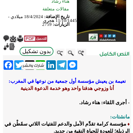
هناء رشاد
مقالات متعلقة
تاريخ الإضافة:
18/4/2024 ميلادي -
11/10/1445 هجري
الزيارات:
2759
بدون تشكيل
ebook
Twitter
WhatsApp
X
LinkedIn
Telegram
Messenger
نعيمة بن يعيش مؤسسة أول جمعية من نوعها في المغرب:
أنا وزوجي هدفنا واحد وهو خدمة الدعوة الدينية
- أجرى اللقاء: هناء رشاد.
مانشتات:
مؤسسة كرامة تقدِّم الأمل والدعم للفتيات اللاتي سقَطْن في
♦
الرذيلة؛ للعودة للحياة النقية من جديد.