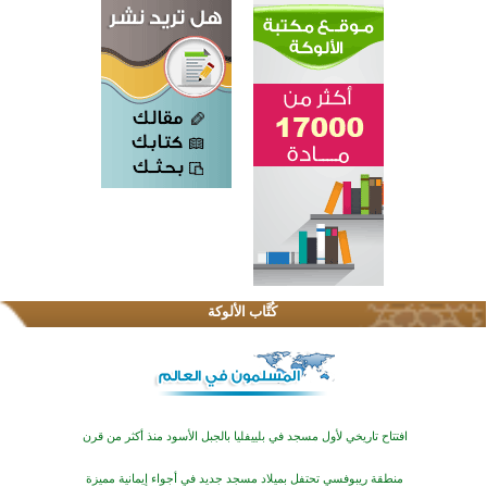
اختتام الدورة التاسعة لمسابقة حفظ وتلاوة القرآن الكريم في أزناكاييف
تيسليتش تختتم برنامجا تعليميا لتعزيز القيم وبناء الشخصية للشباب المسلمين
كُتَّاب الألوكة
اختتام منافسات قرآنية متميزة في بنغلاديش بمشاركة 3000 متسابق
أكثر من 400 طالب يشاركون في مسابقة المعلومات الإسلامية بأستراليا
افتتاح تاريخي لأول مسجد في بلييفليا بالجبل الأسود منذ أكثر من قرن
منطقة ريبوفسي تحتفل بميلاد مسجد جديد في أجواء إيمانية مميزة