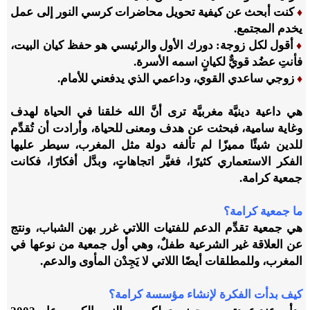
كنت أبحث عن كيفية تحويل محاضرات كرسي النور إلى عمل
♦
يخدم المجتمع.
أقول لكل زوجة: دورك الأول والرئيسي هو حفظ كيان البيت،
♦
فأنتِ عضُد قويٌّ لكيانٍ اسمه الأسرة.
زوجي ساعدي القوي، وداعمي الذي يدفعني للأمام.
♦
هي داعية دينيَّة مغربيَّة ترى أنَّ الله خلقنا في الحياة لهدف
وغاية سامية، فبحثت عن هدف ومعنى للحياة، وأرادت أن تُقدِّم
للدين شيئًا مميزًا لم تألفه دولة مثل المغرب، سيطر عليها
الفكر الاستعماري كثيرًا، فغيَّر اتجاهاتٍ، وبدَّل أفكارًا، فكانت
جمعية كرامة.
ما جمعية كرامة؟
هي جمعية تقدِّم الدعم للفتيات اللاتي غرر بهن الشباب، ونتج
عن العلاقة غير الشرعية طفلٌ، وهي أول جمعية من نوعها في
المغرب، وللمطلقات أيضًا اللاتي لا يَجِدْن المأوى والدعم.
كيف بدأت الفكرة لإنشاء مؤسسة كرامة؟