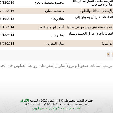
العربية لضعف الميزانية في ظل
محمود مصطفى الحاج
5/12/2016
عباء والاحتياجات
 الإسلام: البدائل والحلول
د. محمد بنعلي
7/01/2016
لخادمات قبل أن يتحولن إلى
هناء رشاد
6/10/2015
فة مكتسبة وهي رهن مواقف بعينها
أحمد إبراهيم عصر
1/11/2014
لعقل، وأخرى تغازل الجسد وتنتهك
هناء رشاد
8/10/2014
ات لمن؟
منال المغربي
8/08/2014
6
رتيب البيانات صعوداً و نزولاً بتكرار النقر على روابط العناوين في الج
حقوق النشر محفوظة © 1448هـ / 2026م لموقع
الألوكة
آخر تحديث للشبكة بتاريخ : 24/2/1448هـ - الساعة: 8:21
أضف محرك بحث الألوكة إلى متصفح الويب