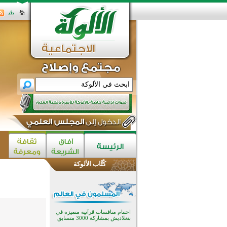
كُتَّاب الألوكة
اختتام الدورة التاسعة لمسابقة حفظ
وتلاوة القرآن الكريم في أزناكاييف
تيسليتش تختتم برنامجا تعليميا لتعزيز
القيم وبناء الشخصية للشباب
المسلمين
اختتام منافسات قرآنية متميزة في
بنغلاديش بمشاركة 3000 متسابق