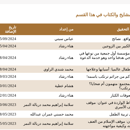
ايخ والكتاب في هذا القسم
تاريخ
 التحقيق
من إعداد
الإضافة
اقع.. نصائح
عباس سبتي
5/09/2024
لكبير بين الزوجين
هناء رشاد
5/04/2024
مؤسسة أول جمعية من نوعها في
جي هدفنا واحد وهو خدمة الدعوة
هناء رشاد
8/04/2024
فال عالميا: أسبابها وعلاجها
محمد شندي الراوي
8/04/2024
كم من جرائم ترتكب باسمه!
هناء رشاد
9/03/2024
لمجتمع: متهمون أم ضحايا؟
هشام عطية
0/01/2024
ترتكب؟
عوقات الكبار
هناء رشاد
2/01/2024
ظ الواردة في عنوان: موقف
سلامة إبراهيم محمد دربالة النمر
0/06/2023
نف الأسري
 تربية الطفل
محمد حسني عمران عبدالله
8/05/2023
: موقف الإسلام من العنف
سلامة إبراهيم محمد دربالة النمر
5/05/2023
، وكيفية مواجهته