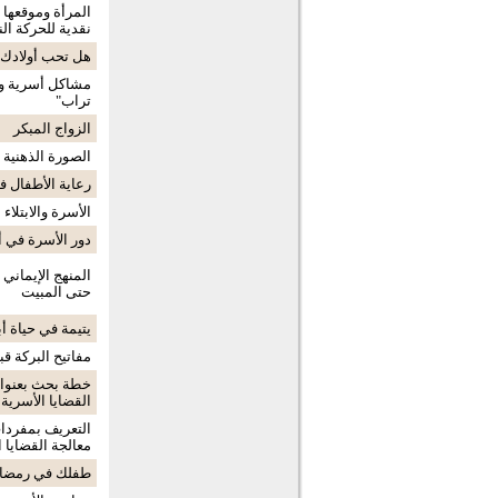
المرأة وموقعها
نقدية للحركة ال
هل تحب أولادك
مشاكل أسرية وم
تراب"
الزواج المبكر
الصورة الذهنية 
رعاية الأطفال ف
الأسرة والابتلاء
دور الأسرة في 
المنهج الإيماني
حتى المبيت
يتيمة في حياة أب
مفاتيح البركة قب
خطة بحث بعنوان
القضايا الأسرية
التعريف بمفردا
معالجة القضايا 
طفلك في رمضا