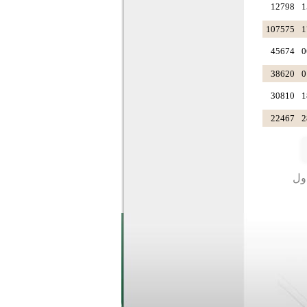
12798
1
107575
1
45674
0
38620
0
30810
1
22467
2
دول