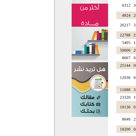
6312
3
4924
2
26217
3
22788
2
5405
1
50600
2
8067
0
25144
0
12036
0
11088
3
23320
1
10136
0
8640
2
18200
0