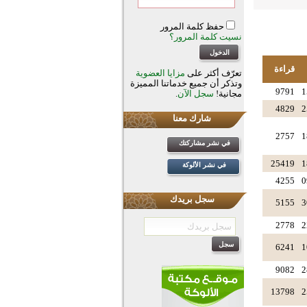
حفظ كلمة المرور
نسيت كلمة المرور؟
قراءة
تعرّف أكثر على
مزايا العضوية
وتذكر أن جميع خدماتنا المميزة
9791
1
مجانية!
سجل الآن
.
4829
2
شارك معنا
2757
1
في نشر مشاركتك
25419
1
في نشر الألوكة
4255
0
سجل بريدك
5155
3
2778
2
6241
1
9082
2
13798
2