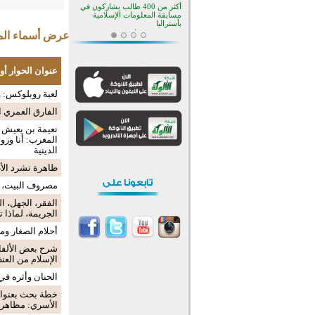
أكثر من 400 طالب يشاركون في
مسابقة المعلومات الإسلامية
بأستراليا
عرض أسماء المش
افتتاح تاريخي لأول مسجد في بلييفليا
بالجبل الأسود منذ أكثر من قرن
منطقة ريبوفسي تحتفل بميلاد
عنوان الحوار أو
مسجد جديد في أجواء إيمانية مميزة
أكبر مشروع إسلامي في ريف
لعبة روبلوكس: و
أستراليا يفتتح أبوابه بعد سنوات من
العمل والعطاء
الفارق العمري ا
القرآن والتربية في صدارة البرامج
الصيفية للمسلمين في بينزا
نعيمة بن يعيش 
وساراتوف وموردوفيا هذا العام
المغرب: أنا وزو
اختتام الدورة التاسعة لمسابقة حفظ
الدينية
وتلاوة القرآن الكريم في أزناكاييف
ظاهرة تشرد الأط
تيسليتش تختتم برنامجا تعليميا لتعزيز
القيم وبناء الشخصية للشباب
مصروف البيت، 
المسلمين
اختتام منافسات قرآنية متميزة في
الفقر، الجهل، ا
بنغلاديش بمشاركة 3000 متسابق
الجريمة، لماذا 
أكثر من 400 طالب يشاركون في
أحلام الصغار وم
مسابقة المعلومات الإسلامية
بأستراليا
شرح بعض الألفا
الإسلام من الع
الحنان وأثره في
خطة بحث بعنوان
الأسري: مظاهره