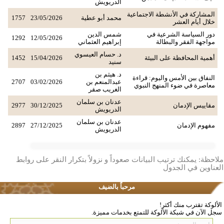
الدريويش
المشاركة في الأنشطة الاجتماعية
محمد أبو عطية
23/05/2026
1757
خلال أيام العشر
دور السياسة الشرعية في
شمس الدين
1292
12/05/2026
مواجهة الفقر والبطالة
إبراهيم العثماني
د. حسام العيسوي
أهمية المحافظة على البيئة
15/04/2026
1452
سنيد
د. هيثم بن
النفاق بين الأمس واليوم: قراءة
عبدالمنعم بن
03/02/2026
2707
معاصرة في ضوء المنهج النبوي
الغريب صقر
عدنان بن سلمان
مقاييس الإدمان
30/12/2025
2977
الدريويش
عدنان بن سلمان
مفهوم الإدمان
27/12/2025
2897
الدريويش
ملاحظة: يمكنك ترتيب البيانات صعوداً و نزولاً بتكرار النقر على روابط
العناوين في الجدول
مرحباً بالضيف
الألوكة تقترب منك أكثر!
سجل الآن في شبكة الألوكة للتمتع بخدمات مميزة.