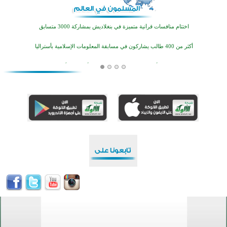
تيسليتش تختتم برنامجا تعليميا لتعزيز القيم وبناء الشخصية للشباب المسلمين
اختتام منافسات قرآنية متميزة في بنغلاديش بمشاركة 3000 متسابق
أكثر من 400 طالب يشاركون في مسابقة المعلومات الإسلامية بأستراليا
افتتاح تاريخي لأول مسجد في بلييفليا بالجبل الأسود منذ أكثر من قرن
منطقة ريبوفسي تحتفل بميلاد مسجد جديد في أجواء إيمانية مميزة
أكبر مشروع إسلامي في ريف أستراليا يفتتح أبوابه بعد سنوات من العمل والعطاء
القرآن والتربية في صدارة البرامج الصيفية للمسلمين في بينزا وساراتوف وموردوفيا هذا العام
اختتام الدورة التاسعة لمسابقة حفظ وتلاوة القرآن الكريم في أزناكاييف
تيسليتش تختتم برنامجا تعليميا لتعزيز القيم وبناء الشخصية للشباب المسلمين
اختتام منافسات قرآنية متميزة في بنغلاديش بمشاركة 3000 متسابق
أكثر من 400 طالب يشاركون في مسابقة المعلومات الإسلامية بأستراليا