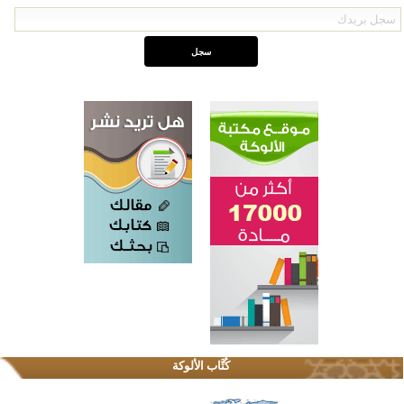
كُتَّاب الألوكة
اختتام الدورة التاسعة لمسابقة حفظ وتلاوة القرآن الكريم في أزناكاييف