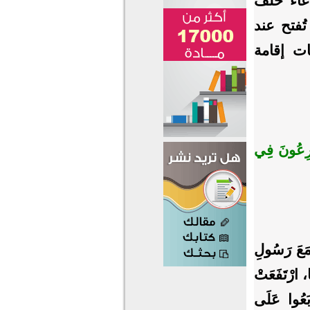
عاء خلف
تُفتح عند
ت إقامة
َارِعُونَ فِي
مَعَ رَسُولِ
َا، ارْتَفَعَتْ
ْبَعُوا عَلَى