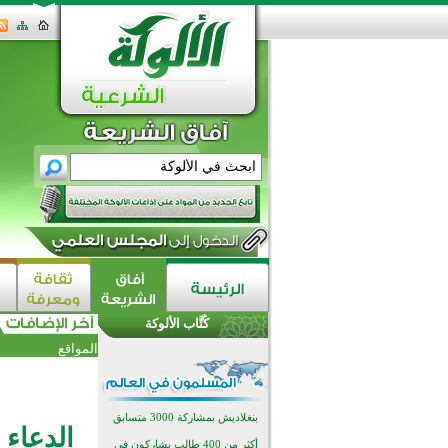
اختتام الدورة التاسعة لمسابقة حفظ
وتلاوة القرآن الكريم في أزناكاييف
تيسليتش تختتم برنامجا تعليميا لتعزيز
القيم وبناء الشخصية للشباب
كُتَّاب الألوكة
المسلمين
اختتام منافسات قرآنية متميزة في
المواقع
بنغلاديش بمشاركة 3000 متسابق
أكثر من 400 طالب يشاركون في
مسابقة المعلومات الإسلامية
بأستراليا
افتتاح تاريخي لأول مسجد في بلييفليا
الدعاء 
بالجبل الأسود منذ أكثر من قرن