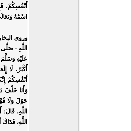
أَنْفُسِكُمْ، فَإِ
اسْمُهُ وَتَعَالَ
وروى البخاري عَ
اللَّهِ - صَلَّى ا
عَلَيْهِ وَسَلَّمَ
أَكْبَرُ، لَا إِل
أَنْفُسِكُمْ إِنَّ
وَأَنَا خَلْفَ دَ
حَوْلَ وَلَا قُوّ
اللَّهِ، قَالَ: أ
اللَّهِ، فَدَاكَ أَ