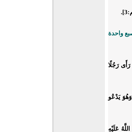
].
صبع واحدة
 رَأَى رَجُلًا
وَهُوَ يَدْعُو
َّهُ عَلَيْهِ