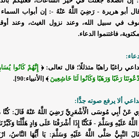
 إن الصلاة جُعلت في خير الساعات، فعليكم بالد
 أبو هريرة - رَضِيَ اللَّهُ عَنْهُ -: إن أبواب السماء 
ف في سبيل الله، وعند نزول الغيث، وعند أوقا
كتوبة، فاغتنموا الدعاء.
عاء:
عي راغبًا راهبًا متذللًا؛ قال تعالى: ﴿
إِنَّهُمْ كَانُوا يُس
ْعُونَنَا رَغَبًا وَرَهَبًا وَكَانُوا لَنَا خَاشِعِينَ
﴾ [الأنبياء:90].
اعي ألا يرفع صوته جدًّا:
نْ أَبِي مُوسَى الْأَشْعَرِيِّ رَضِيَ اللَّهُ عَنْهُ قَالَ: كُنَّا 
لَّهُ عَلَيْهِ وَسَلَّمَ - فَكُنَّا إِذَا أَشْرَفْنَا عَلَى وَادٍ هَلَّلْنَا وَكَبَّرْن
قَالَ النَّبِيُّ صَلَّى اللَّهُ عَلَيْهِ وَسَلَّمَ: يَا أَيُّهَا النَّاسُ، ار