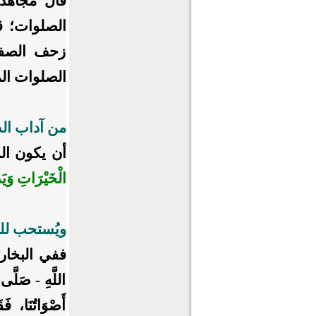
قال مجاهد:
الصلوات؛ قال
زحف الصفو
الصلوات الم
من آداب الد
أن يكون الدا
الْخَيْرَاتِ وَيَد
ويُستحب للد
ففي البخاري عَ
اللَّهِ - صَلَّى ال
أَصْوَاتُنَا، فَ