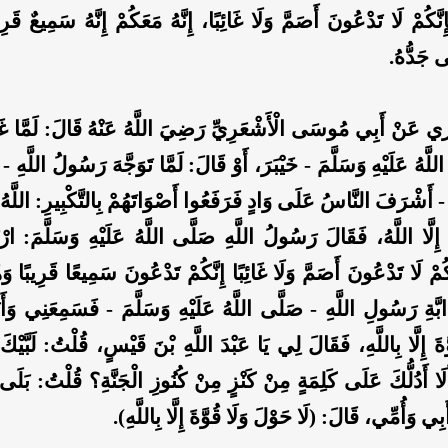
نَّكُمْ لَا تَدْعُونَ أَصَمَّ وَلَا غَائِبًا، إِنَّهُ مَعَكُمْ إِنَّهُ سَمِيعٌ قَر
ى جَدُّهُ.
نْ أَبِي مُوسَى الْأَشْعَرِيِّ رَضِيَ اللَّهُ عَنْهُ قَالَ: لَمَّا غ
للَّهُ عَلَيْهِ وَسَلَّمَ - خَيْبَرَ، أَوْ قَالَ: لَمَّا تَوَجَّهَ رَسُولُ اللَّهِ -
 - أَشْرَفَ النَّاسُ عَلَى وَادٍ فَرَفَعُوا أَصْوَاتَهُمْ بِالتَّكْبِيرِ: اللَّهُ أَ
َهَ إِلَّا اللَّهُ، فَقَالَ رَسُولُ اللَّهِ صَلَّى اللَّهُ عَلَيْهِ وَسَلَّمَ: ا
كُمْ لَا تَدْعُونَ أَصَمَّ وَلَا غَائِبًا إِنَّكُمْ تَدْعُونَ سَمِيعًا قَرِيبًا وَ
ابَّةِ رَسُولِ اللَّهِ - صَلَّى اللَّهُ عَلَيْهِ وَسَلَّمَ - فَسَمِعَنِي وَأَن
َةَ إِلَّا بِاللَّهِ، فَقَالَ لِي يَا عَبْدَ اللَّهِ بْنَ قَيْسٍ، قُلْتُ: لَبَّيْ
َلَا أَدُلُّكَ عَلَى كَلِمَةٍ مِنْ كَنْزٍ مِنْ كُنُوزِ الْجَنَّةِ؟ قُلْتُ: بَل
بِي وَأُمِّي، قَالَ: (لَا حَوْلَ وَلَا قُوَّةَ إِلَّا بِاللَّهِ).