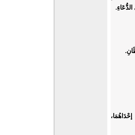
الدُّعَاءِ.
طَانِ.
 إحْدَاهُمَا،