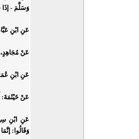
وَسَلَّمَ - إذَا
عَنِ ابْنِ عَبَّا
عَنْ مُجَاهِدٍ، أَ
عَنِ ابْنِ عُمَرَ
عَنْ خَيْثَمَةَ: أَ
عَنِ ابْنِ سِيرِ
وَقَالُوا: إنَّمَا 