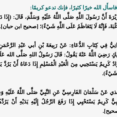
سأَل الله خيرًا كثيرًا، فإنك تدعو كريمًا:
رَةَ أَنَّ رَسُولَ اللَّهِ صَلَّى اللَّهُ عَلَيْهِ وَسَلَّمَ، قَالَ: (إِذَا دَ
َّغْبَةَ، فَإِنَّهُ لَا يَتَعَاظَمُ عَلَى اللَّهِ شَيْءٌ)؛ [صحيح ابن حبان].
انِيُّ فِي كِتَابِ الدُّعَاءِ: عَنْ رَبِيعَةَ بْنِ أبي عَبْدِ الرَّحْمَ
لِكٍ رَضِيَ اللَّهُ عَنْهُ يَقُولُ: قَالَ رَسُولُ اللهِ صَلَّى الله عَل
وَّادٌ كَرِيمٌ يَسْتَحِيي مِنَ الْعَبْدِ الْمُسْلِمِ إِذَا دَعَاهُ أَنْ يَرُدَّ يَ
 شَيْءٌ).
نْ سَلْمَانَ الفَارِسِيِّ عَنِ النَّبِيِّ صَلَّى اللَّهُ عَلَيْهِ وَسَ
يِيٌّ كَرِيمٌ يَسْتَحْيِي إِذَا رَفَعَ الرَّجُلُ إِلَيْهِ يَدَيْهِ أَنْ يَرُدّ
 [صحيح].