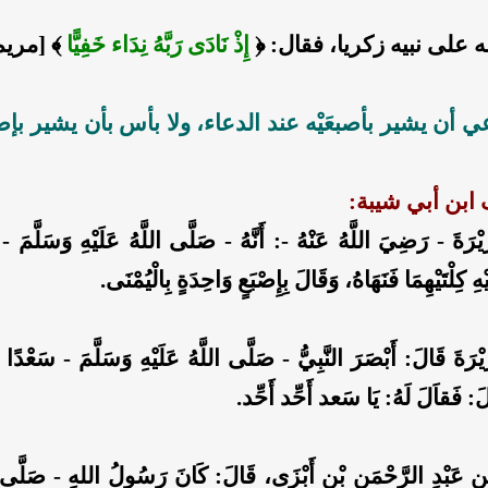
ه على نبيه زكريا، فقال: ﴿
إِذْ نَادَى رَبَّهُ نِدَاء خَفِيًّا
﴾
[
مريم:3
ي أن يشير بأصبعَيْه عند الدعاء، ولا بأس بأن يشير بإ
بن أبي شيبة:
رَةَ - رَضِيَ اللَّهُ عَنْهُ -: أَنَّهُ - صَلَّى اللَّهُ عَلَيْهِ وَسَلَّمَ -
ْهِ كِلْتَيْهِمَا فَنَهَاهُ، وَقَالَ بِإِصْبَعٍ وَاحِدَةٍ بِالْيُمْنَى.
رَةَ قَالَ: أَبْصَرَ النَّبِيُّ - صَلَّى اللَّهُ عَلَيْهِ وَسَلَّمَ - سَعْدًا 
الَ: فَقاَلَ لَهُ: يَا سَعد أَحِّد أَحِّد.
ِ عَبْدِ الرَّحْمَنِ بْنِ أَبْزَى، قَالَ: كَانَ رَسُولُ اللهِ - صَلَّى الل