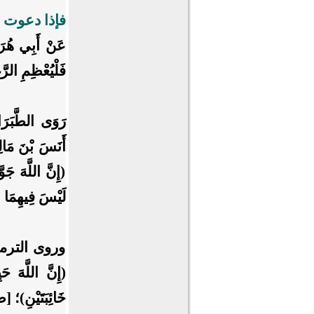
فإذا دعوت فا
عَنْ أَبِي هُرَيْ
فَلْيُعْظِمِ الر
رَوَى الطَّبَرَ
أَنَسَ بْنَ مَا
(إِنَّ اللَّهَ جَ
لَيْسَ فِيهِمَا
وروى الترمذي عَ
(إِنَّ اللَّهَ حَ
خَائِبَتَيْنِ)؛