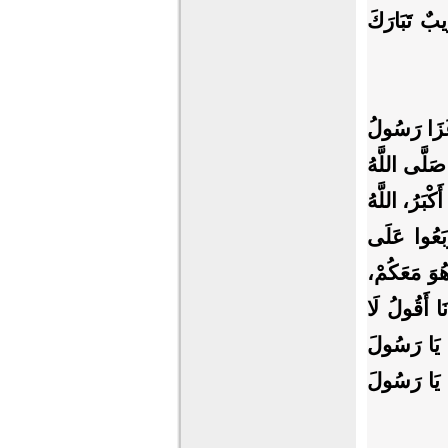
ِيبٌ تَبَارَكَ
َزَا رَسُولُ
 صَلَّى اللَّهُ
كْبَرُ، اللَّهُ
رْبَعُوا عَلَى
هُوَ مَعَكُمْ،
َا أَقُولُ لَا
كَ يَا رَسُولَ
َى يَا رَسُولَ