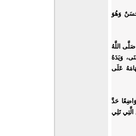
َسَنٌ وَهُوَ
َلَّى اللَّهُ
نَى، وَيَدَهُ
هَامَهُ عَلَى
َاضِعًا حَدَّ
الَّتِي تَلِي