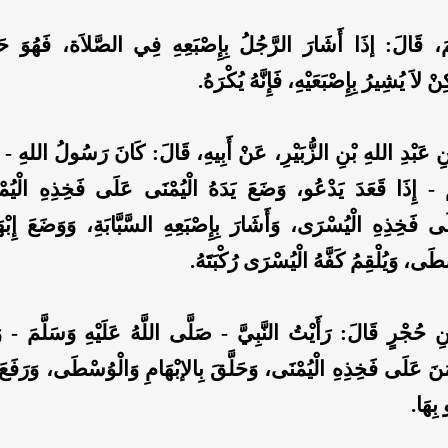
َ، قَالَ: إذَا أَشَارَ الرَّجُلُ بِإِصْبَعِهِ فِي الصَّلاَة، فَهُوَ ح
نْ لاَ يُشِيرُ بِإِصْبَعَيْهِ، فَإِنَّهُ يُكْرَهُ.
ِ عَبْدِ اللهِ بْنِ الزُّبَيْرِ، عَنْ أَبِيهِ، قَالَ: كَانَ رَسُولُ اللهِ - ص
مَ - إِذَا قَعَدَ يَدْعُو، وَضَعَ يَدَهُ الْيُمْنَى عَلَى فَخِذِهِ الْيُمْ
 فَخِذِهِ الْيُسْرَى، وَأَشَارَ بِإِصْبَعِهِ السَّبَّابَةِ، وَوَضَعَ إِبْ
ْطَى، وَيُلْقِمُ كَفَّهُ الْيُسْرَى رُكْبَتَهُ.
ِ حُجْرٍ قَالَ: رَأَيْتُ النَّبِيَّ - صَلَّى اللَّهُ عَلَيْهِ وَسَلَّمَ - و
َنَ عَلَى فَخِذِهِ الْيُمْنَى، وَحَلَّقَ بِالإبْهَامِ وَالْوُسْطَى، وَرَفَعَ 
 بِهَا.