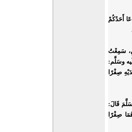
عَا أَحَدُكُمْ
نِ، سَمِعْتُ
َيه وسَلَّم:
دَيْهِ صِفْرًا
لَّمَ قَالَ:
َهُمَا صِفْرًا