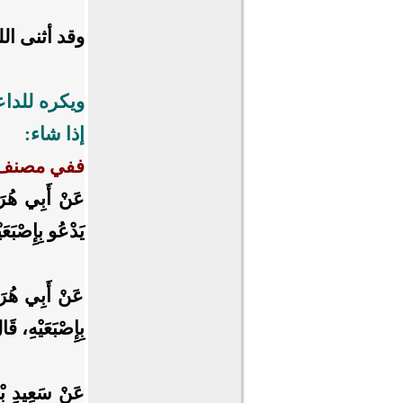
وقد أثنى الل
ويكره للداع
إذا شاء:
ففي مصنف ا
عَنْ أَبِي هُرَيْ
يَدْعُو بِإِصْبَعَي
عَنْ أَبِي هُرَيْ
بِإِصْبَعَيْهِ، قَ
عَنْ سَعِيدِ بْن