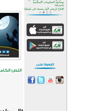
منطقة ريبوفسي تحتفل بميلاد
مسجد جديد في أجواء إيمانية مميزة
أكبر مشروع إسلامي في ريف
أستراليا يفتتح أبوابه بعد سنوات من
العمل والعطاء
القرآن والتربية في صدارة البرامج
الصيفية للمسلمين في بينزا
وساراتوف وموردوفيا هذا العام
اختتام الدورة التاسعة لمسابقة حفظ
وتلاوة القرآن الكريم في أزناكاييف
تيسليتش تختتم برنامجا تعليميا لتعزيز
القيم وبناء الشخصية للشباب
المسلمين
اختتام منافسات قرآنية متميزة في
بنغلاديش بمشاركة 3000 متسابق
أكثر من 400 طالب يشاركون في
مسابقة المعلومات الإسلامية
بأستراليا