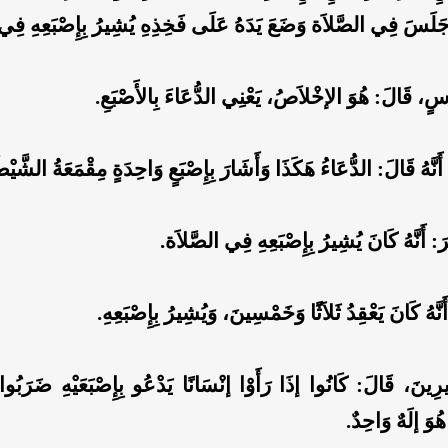
 جَلَسَ فِي الصَّلاَة وَضَعَ يَدَهُ عَلَى فَخِذِهِ يُشِيرُ بِإِصْبَعِهِ فِي 
سٍ، قَالَ: هُوَ الإخْلاَصُ، يَعْنِي الدُّعَاءَ بِالأَصْبَعِ.
نَّهُ قَالَ: الدُّعَاءُ هَكَذَا وَأَشَارَ بِإِصْبَعٍ وَاحِدَةٍ مِقْمَعَةُ الشَّيْ
: أَنَّهُ كَانَ يُشِيرُ بِإِصْبَعِهِ فِي الصَّلاَة.
نَّهُ كَانَ يَعْقِدُ ثَلاَثًَا وَخَمْسِينَ، وَيُشِيرُ بِإِصْبَعِهِ.
ينَ، قَالَ: كَانُوا إذَا رَأَوْا إنْسَانًا يَدْعُو بِإِصْبَعَيْهِ ضَرَبُوا
هُوَ إلَهٌ وَاحِدٌ.