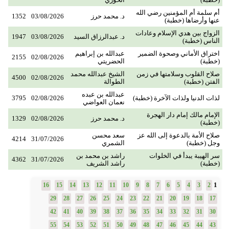
أم سلمة أم المؤمنين رضي الله
د. محمد حرز
03/08/2026
1352
عنها وأرضاها (خطبة)
الزواج بين هدي الإسلام وعادات
د. عبدالرزاق السيد
03/08/2026
1947
الناس (خطبة)
اختراق الأماني وصحوة الضمير
عبدالله بن إبراهيم
2155
02/08/2026
(خطبة)
الحضريتي
صلاح القلوب وسلامتها في زمن
الشيخ عبدالله محمد
4500
02/08/2026
الفتن (خطبة)
الطوالة
عبدالله بن عبده
لذات الدنيا ولذات الآخرة (خطبة)
02/08/2026
3795
نعمان العواضي
الإمام مالك إمام دار الهجرة
د. محمد حرز
02/08/2026
1329
(خطبة)
صلاح الأمة بالدعوة إلى الله عز
سعد محسن
4214
31/07/2026
وجل (خطبة)
الشمري
سر الهيبة يبدأ في الخلوات
راشد بن محمد بن
4362
31/07/2026
(خطبة)
راشد الشريف
1
16
15
14
13
12
11
10
9
8
7
6
5
4
3
2
29
28
27
26
25
24
23
22
21
20
19
18
17
42
41
40
39
38
37
36
35
34
33
32
31
30
55
54
53
52
51
50
49
48
47
46
45
44
43