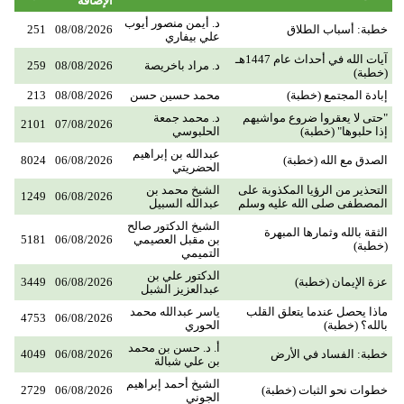
الإضافة
د. أيمن منصور أيوب
خطبة: أسباب الطلاق
08/08/2026
251
علي بيفاري
آيات الله في أحداث عام 1447هـ
د. مراد باخريصة
08/08/2026
259
(خطبة)
إبادة المجتمع (خطبة)
محمد حسين حسن
08/08/2026
213
"حتى لا يعقروا ضروع مواشيهم
د. محمد جمعة
2101
07/08/2026
إذا حلبوها" (خطبة)
الحلبوسي
عبدالله بن إبراهيم
الصدق مع الله (خطبة)
06/08/2026
8024
الحضريتي
التحذير من الرؤيا المكذوبة على
الشيخ محمد بن
1249
06/08/2026
المصطفى صلى الله عليه وسلم
عبدالله السبيل
الشيخ الدكتور صالح
الثقة بالله وثمارها المبهرة
بن مقبل العصيمي
06/08/2026
5181
(خطبة)
التميمي
الدكتور علي بن
عزة الإيمان (خطبة)
06/08/2026
3449
عبدالعزيز الشبل
ماذا يحصل عندما يتعلق القلب
ياسر عبدالله محمد
4753
06/08/2026
بالله؟ (خطبة)
الحوري
أ. د. حسن بن محمد
خطبة: الفساد في الأرض
06/08/2026
4049
بن علي شبالة
الشيخ أحمد إبراهيم
خطوات نحو الثبات (خطبة)
06/08/2026
2729
الجوني