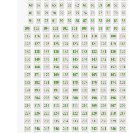
68
67
66
65
64
63
62
61
60
59
58
57
56
81
80
79
78
77
76
75
74
73
72
71
70
69
94
93
92
91
90
89
88
87
86
85
84
83
82
106
105
104
103
102
101
100
99
98
97
96
95
117
116
115
114
113
112
111
110
109
108
107
128
127
126
125
124
123
122
121
120
119
118
139
138
137
136
135
134
133
132
131
130
129
150
149
148
147
146
145
144
143
142
141
140
161
160
159
158
157
156
155
154
153
152
151
172
171
170
169
168
167
166
165
164
163
162
183
182
181
180
179
178
177
176
175
174
173
194
193
192
191
190
189
188
187
186
185
184
205
204
203
202
201
200
199
198
197
196
195
216
215
214
213
212
211
210
209
208
207
206
227
226
225
224
223
222
221
220
219
218
217
238
237
236
235
234
233
232
231
230
229
228
249
248
247
246
245
244
243
242
241
240
239