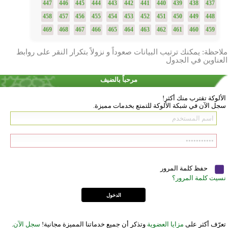
447
446
445
444
443
442
441
440
439
438
437
458
457
456
455
454
453
452
451
450
449
448
469
468
467
466
465
464
463
462
461
460
459
ملاحظة: يمكنك ترتيب البيانات صعوداً و نزولاً بتكرار النقر على روابط
العناوين في الجدول
مرحباً بالضيف
الألوكة تقترب منك أكثر!
سجل الآن في شبكة الألوكة للتمتع بخدمات مميزة.
حفظ كلمة المرور
نسيت كلمة المرور؟
تعرّف أكثر على
مزايا العضوية
وتذكر أن جميع خدماتنا المميزة مجانية!
سجل الآن
.