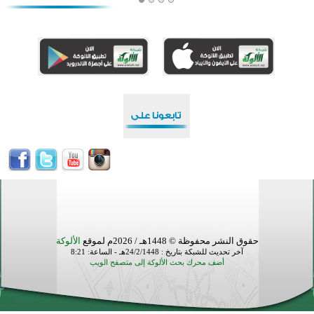
منطقة ريبوفسي تحتفل بميلاد مسجد جديد في أجواء إيمانية مميزة
أكبر مشروع إسلامي في ريف أستراليا يفتتح أبوابه بعد سنوات من العمل والعطاء
القرآن والتربية في صدارة البرامج الصيفية للمسلمين في بينزا وساراتوف وموردوفيا هذا العام
اختتام الدورة التاسعة لمسابقة حفظ وتلاوة القرآن الكريم في أزناكاييف
تيسليتش تختتم برنامجا تعليميا لتعزيز القيم وبناء الشخصية للشباب المسلمين
اختتام منافسات قرآنية متميزة في بنغلاديش بمشاركة 3000 متسابق
أكثر من 400 طالب يشاركون في مسابقة المعلومات الإسلامية بأستراليا
حقوق النشر محفوظة © 1448هـ / 2026م لموقع
الألوكة
آخر تحديث للشبكة بتاريخ : 24/2/1448هـ - الساعة: 8:21
أضف محرك بحث الألوكة إلى متصفح الويب