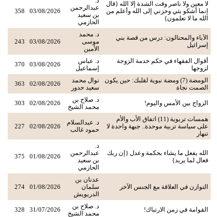
د.
لا معين ولا ناصر وقت الشدة إلا الله {قال
عبدالرحمن
إنما أشكو بثي وحزني إلى الله وأعلم من
03/08/2026
358
بن سعيد
الله ما لا تعلمون}
الحازمي
د. محمد
الآباء والمحتالون: درس من قصة بني
موسى
03/08/2026
243
إسرائيل
الأمين
أقوال الفقهاء في حكم خدمة الزوجة
د. عباس
370
03/08/2026
لزوجها
إسماعيل
الومضة (7) ومضة نبوية لقلبك: حين يكون
نوال محمد
363
02/08/2026
الصمت نجاة
سعيد حدور
د. صلاح بن
الزواج بين الأمس واليوم!
02/08/2026
303
محمد الشيخ
همسات تربوية (11) اتفاق الأب والأم
د. عبدالسلام
على سياسة تربية موحدة.. جبهة واحدة لا
02/08/2026
227
حمود غالب
تنهار
د.
الله يفعل ما يشاء بحكمة وعدل {إن ربك
عبدالرحمن
375
01/08/2026
فعال لما يريد}
بن سعيد
الحازمي
عدنان بن
التوازن في العلاقة مع الجنس الآخر
سلمان
01/08/2026
274
الدريويش
د. صلاح بن
القوامة في زمن الارتباك!
31/07/2026
328
محمد الشيخ