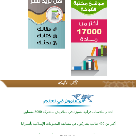
كُتَّاب الألوكة
اختتام الدورة التاسعة لمسابقة حفظ وتلاوة القرآن الكريم في أزناكاييف
تيسليتش تختتم برنامجا تعليميا لتعزيز القيم وبناء الشخصية للشباب المسلمين
اختتام منافسات قرآنية متميزة في بنغلاديش بمشاركة 3000 متسابق
أكثر من 400 طالب يشاركون في مسابقة المعلومات الإسلامية بأستراليا
افتتاح تاريخي لأول مسجد في بلييفليا بالجبل الأسود منذ أكثر من قرن