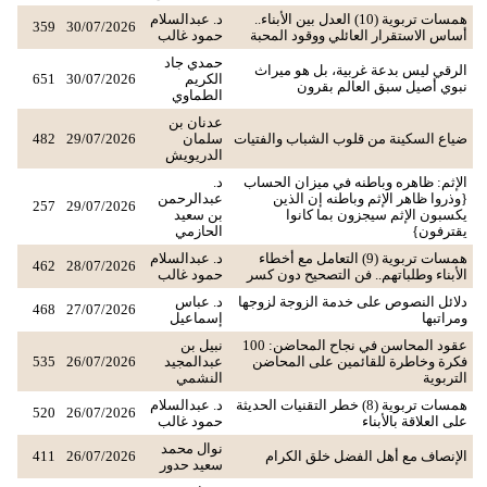
همسات تربوية (10) العدل بين الأبناء..
د. عبدالسلام
359
30/07/2026
أساس الاستقرار العائلي ووقود المحبة
حمود غالب
حمدي جاد
الرقي ليس بدعة غربية، بل هو ميراث
الكريم
30/07/2026
651
نبوي أصيل سبق العالم بقرون
الطماوي
عدنان بن
ضياع السكينة من قلوب الشباب والفتيات
سلمان
29/07/2026
482
الدريويش
الإثم: ظاهره وباطنه في ميزان الحساب
د.
{وذروا ظاهر الإثم وباطنه إن الذين
عبدالرحمن
257
29/07/2026
يكسبون الإثم سيجزون بما كانوا
بن سعيد
يقترفون}
الحازمي
همسات تربوية (9) التعامل مع أخطاء
د. عبدالسلام
462
28/07/2026
الأبناء وطلباتهم.. فن التصحيح دون كسر
حمود غالب
دلائل النصوص على خدمة الزوجة لزوجها
د. عباس
468
27/07/2026
ومراتبها
إسماعيل
عقود المحاسن في نجاح المحاضن: 100
نبيل بن
فكرة وخاطرة للقائمين على المحاضن
عبدالمجيد
26/07/2026
535
التربوية
النشمي
همسات تربوية (8) خطر التقنيات الحديثة
د. عبدالسلام
520
26/07/2026
على العلاقة بالأبناء
حمود غالب
نوال محمد
الإنصاف مع أهل الفضل خلق الكرام
26/07/2026
411
سعيد حدور