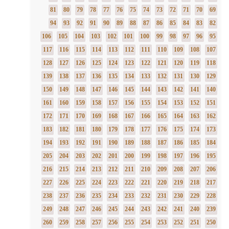
81
80
79
78
77
76
75
74
73
72
71
70
69
94
93
92
91
90
89
88
87
86
85
84
83
82
106
105
104
103
102
101
100
99
98
97
96
95
117
116
115
114
113
112
111
110
109
108
107
128
127
126
125
124
123
122
121
120
119
118
139
138
137
136
135
134
133
132
131
130
129
150
149
148
147
146
145
144
143
142
141
140
161
160
159
158
157
156
155
154
153
152
151
172
171
170
169
168
167
166
165
164
163
162
183
182
181
180
179
178
177
176
175
174
173
194
193
192
191
190
189
188
187
186
185
184
205
204
203
202
201
200
199
198
197
196
195
216
215
214
213
212
211
210
209
208
207
206
227
226
225
224
223
222
221
220
219
218
217
238
237
236
235
234
233
232
231
230
229
228
249
248
247
246
245
244
243
242
241
240
239
260
259
258
257
256
255
254
253
252
251
250