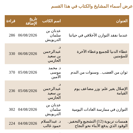
عرض أسماء المشايخ والكتاب في هذا القسم
تاريخ
العنوان
اسم الكاتب
قراءة
الإضافة
عدنان بن
عندما نفقد التوازن الأخلاقي في حياتنا
سلمان
06/08/2026
286
الدريويش
د.
عطاء الدنيا للجميع وعطاء الآخرة
عبدالرحمن
330
06/08/2026
للمؤمنين
بن سعيد
الحازمي
د. محمد
ثوان من الغضب... وسنوات من الندم
موسى
05/08/2026
370
الأمين
د.
الإضلال بغير علم: وزر مضاعف يوم
عبدالرحمن
236
05/08/2026
القيامة
بن سعيد
الحازمي
عدنان بن
التوازن في ممارسة العادات اليومية
سلمان
04/08/2026
302
الدريويش
همسات تربوية (12) التشجيع والتحفيز..
د. عبدالسلام
224
04/08/2026
الوقود الذي يدفع الأبناء نحو النجاح
حمود غالب