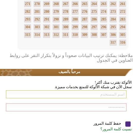
271
270
269
268
267
266
265
264
263
262
261
282
281
280
279
278
277
276
275
274
273
272
293
292
291
290
289
288
287
286
285
284
283
304
303
302
301
300
299
298
297
296
295
294
315
314
313
312
311
310
309
308
307
306
305
317
316
ملاحظة: يمكنك ترتيب البيانات صعوداً و نزولاً بتكرار النقر على روابط
العناوين في الجدول
مرحباً بالضيف
الألوكة تقترب منك أكثر!
سجل الآن في شبكة الألوكة للتمتع بخدمات مميزة.
حفظ كلمة المرور
نسيت كلمة المرور؟