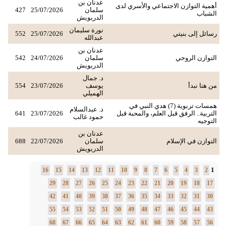
عدنان بن
أهمية التوازن الاجتماعي والأسري لدى
سلمان
25/07/2026
427
الشباب
الدريويش
نورة سليمان
رسائل إلى بنيتي
25/07/2026
552
عبدالله
عدنان بن
التوازن الروحي
سلمان
24/07/2026
542
الدريويش
د. جمال
من هنا نبدأ
يوسف
23/07/2026
554
الهميلي
همسات تربوية (7) هدي النبي في
د. عبدالسلام
التربية.. الرفق قبل العلم، والمحبة قبل
23/07/2026
641
حمود غالب
التوجيه
عدنان بن
التوازن في الإسلام
سلمان
22/07/2026
688
الدريويش
1
16
15
14
13
12
11
10
9
8
7
6
5
4
3
2
29
28
27
26
25
24
23
22
21
20
19
18
17
42
41
40
39
38
37
36
35
34
33
32
31
30
55
54
53
52
51
50
49
48
47
46
45
44
43
68
67
66
65
64
63
62
61
60
59
58
57
56