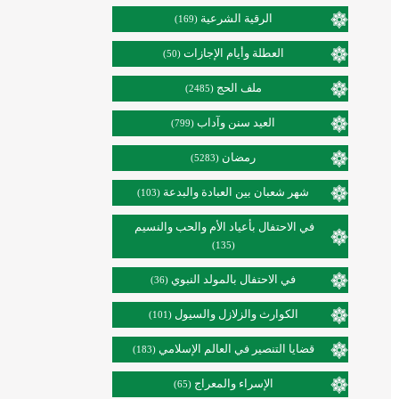
الرقية الشرعية
(169)
العطلة وأيام الإجازات
(50)
ملف الحج
(2485)
العيد سنن وآداب
(799)
رمضان
(5283)
شهر شعبان بين العبادة والبدعة
(103)
في الاحتفال بأعياد الأم والحب والنسيم
(135)
في الاحتفال بالمولد النبوي
(36)
الكوارث والزلازل والسيول
(101)
قضايا التنصير في العالم الإسلامي
(183)
الإسراء والمعراج
(65)