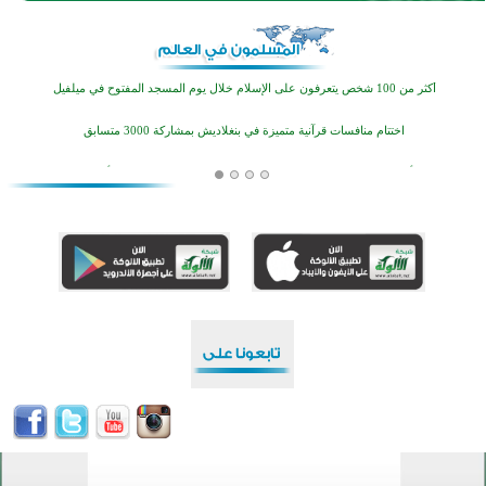
اختتام الدورة التاسعة لمسابقة حفظ وتلاوة القرآن الكريم في أزناكاييف
أكثر من 100 شخص يتعرفون على الإسلام خلال يوم المسجد المفتوح في ميلفيل
اختتام منافسات قرآنية متميزة في بنغلاديش بمشاركة 3000 متسابق
أكثر من 400 طالب يشاركون في مسابقة المعلومات الإسلامية بأستراليا
افتتاح تاريخي لأول مسجد في بلييفليا بالجبل الأسود منذ أكثر من قرن
منطقة ريبوفسي تحتفل بميلاد مسجد جديد في أجواء إيمانية مميزة
أكبر مشروع إسلامي في ريف أستراليا يفتتح أبوابه بعد سنوات من العمل والعطاء
القرآن والتربية في صدارة البرامج الصيفية للمسلمين في بينزا وساراتوف وموردوفيا هذا العام
اختتام الدورة التاسعة لمسابقة حفظ وتلاوة القرآن الكريم في أزناكاييف
أكثر من 100 شخص يتعرفون على الإسلام خلال يوم المسجد المفتوح في ميلفيل
اختتام منافسات قرآنية متميزة في بنغلاديش بمشاركة 3000 متسابق