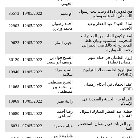
الجهني
هن قدوتي (12): زينب بنت رسول
أم تميم
19/05/2022
35572
الله صلى الله عليه وسلم
لماذا العيد؟ عيد الفطر وعيد
أحمد رضوان
22903
12/05/2022
الأضحى
محمد وزيري
إيضاح كون القات من المخدرات
المحرمة المشتبهة وبيان غلط
نجيب المار
12/05/2022
9623
المجيزين له كالقاضي العمراني
رحمه الله وغيره
إرواء الظمآن في ختام شهر
الشيخ فؤاد بن
36120
12/05/2022
رمضان (خطبة)
يوسف أبو سعيد
نفح الريح لجلسة صلاة التراويح
السيد مراد
19940
11/05/2022
(WORD)
سلامة
الشيخ مصطفى
عقد الجمان في أحكام رمضان
بن محمد بن
11/05/2022
11068
(PDF)
مصطفى
المرأة بين الحرية والعبودية في
رانية نصر
10/05/2022
13969
الإسلام
خطبة عيد الفطر المبارك (شوال
رضا أحمد
15680
10/05/2022
1443هـ)
السباعي
من القربات في رمضان: استحضار
هيام محمود
07/05/2022
6031
النية
فاطمة ناصر