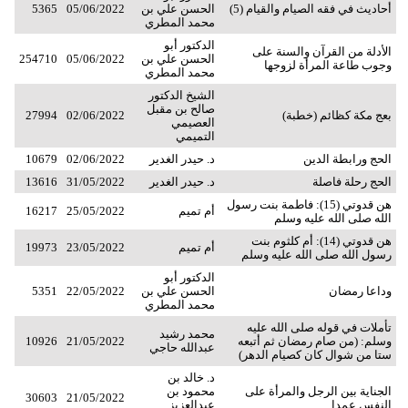
أحاديث في فقه الصيام والقيام (5)
الحسن علي بن
05/06/2022
5365
محمد المطري
الدكتور أبو
الأدلة من القرآن والسنة على
الحسن علي بن
05/06/2022
254710
وجوب طاعة المرأة لزوجها
محمد المطري
الشيخ الدكتور
صالح بن مقبل
بعج مكة كظائم (خطبة)
02/06/2022
27994
العصيمي
التميمي
الحج ورابطة الدين
د. حيدر الغدير
02/06/2022
10679
الحج رحلة فاصلة
د. حيدر الغدير
31/05/2022
13616
هن قدوتي (15): فاطمة بنت رسول
أم تميم
25/05/2022
16217
الله صلى الله عليه وسلم
هن قدوتي (14): أم كلثوم بنت
أم تميم
23/05/2022
19973
رسول الله صلى الله عليه وسلم
الدكتور أبو
وداعا رمضان
الحسن علي بن
22/05/2022
5351
محمد المطري
تأملات في قوله صلى الله عليه
محمد رشيد
وسلم: (من صام رمضان ثم أتبعه
21/05/2022
10926
عبدالله حاجي
ستا من شوال كان كصيام الدهر)
د. خالد بن
الجناية بين الرجل والمرأة على
محمود بن
30603
21/05/2022
النفس عمدا
عبدالعزيز