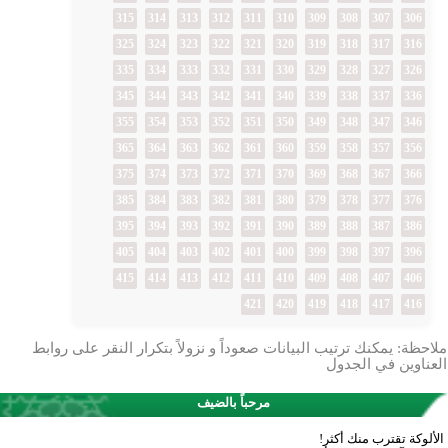
315
314
313
312
311
310
309
308
307
306
325
324
323
322
321
320
319
318
317
316
335
334
333
332
331
330
329
328
327
326
345
344
343
342
341
340
339
338
337
336
355
354
353
352
351
350
349
348
347
346
365
364
363
362
361
360
359
358
357
356
375
374
373
372
371
370
369
368
367
366
385
384
383
382
381
380
379
378
377
376
395
394
393
392
391
390
389
388
387
386
405
404
403
402
401
400
399
398
397
396
415
414
413
412
411
410
409
408
407
406
421
420
419
418
417
416
ملاحظة: يمكنك ترتيب البيانات صعوداً و نزولاً بتكرار النقر على روابط
العناوين في الجدول
مرحباً بالضيف
الألوكة تقترب منك أكثر!