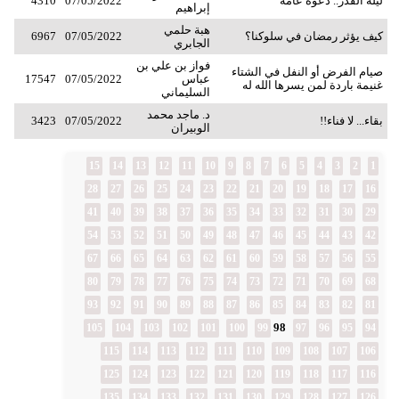
ليلة القدر.. دعوة عامة
07/05/2022
4310
إبراهيم
هبة حلمي
كيف يؤثر رمضان في سلوكنا؟
07/05/2022
6967
الجابري
فواز بن علي بن
صيام الفرض أو النفل في الشتاء
عباس
07/05/2022
17547
غنيمة باردة لمن يسرها الله له
السليماني
د. ماجد محمد
بقاء... لا فناء!!
07/05/2022
3423
الوبيران
15
14
13
12
11
10
9
8
7
6
5
4
3
2
1
28
27
26
25
24
23
22
21
20
19
18
17
16
41
40
39
38
37
36
35
34
33
32
31
30
29
54
53
52
51
50
49
48
47
46
45
44
43
42
67
66
65
64
63
62
61
60
59
58
57
56
55
80
79
78
77
76
75
74
73
72
71
70
69
68
93
92
91
90
89
88
87
86
85
84
83
82
81
98
105
104
103
102
101
100
99
97
96
95
94
115
114
113
112
111
110
109
108
107
106
125
124
123
122
121
120
119
118
117
116
135
134
133
132
131
130
129
128
127
126