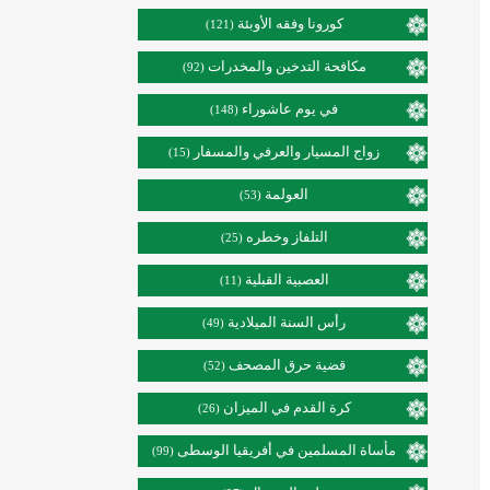
كورونا وفقه الأوبئة
(121)
مكافحة التدخين والمخدرات
(92)
في يوم عاشوراء
(148)
زواج المسيار والعرفي والمسفار
(15)
العولمة
(53)
التلفاز وخطره
(25)
العصبية القبلية
(11)
رأس السنة الميلادية
(49)
قضية حرق المصحف
(52)
كرة القدم في الميزان
(26)
مأساة المسلمين في أفريقيا الوسطى
(99)