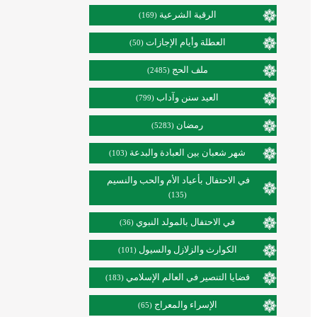
الرقية الشرعية
(169)
العطلة وأيام الإجازات
(50)
ملف الحج
(2485)
العيد سنن وآداب
(799)
رمضان
(5283)
شهر شعبان بين العبادة والبدعة
(103)
في الاحتفال بأعياد الأم والحب والنسيم
(135)
في الاحتفال بالمولد النبوي
(36)
الكوارث والزلازل والسيول
(101)
قضايا التنصير في العالم الإسلامي
(183)
الإسراء والمعراج
(65)