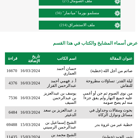
ملف الصومال
(27)
مسلمو بورما "ميانمار"
(56)
ملف الاستشراق
(214)
عرض أسماء المشايخ والكتاب في هذا القسم
تاريخ
عنوان المقالة
اسم الكاتب
قراءة
الإضافة
حسان أحمد
صائم من أجل الله (خطبة)
16/03/2024
16670
العماري
ليلة القدر: تساؤلات مطروحة
أ. د. فهمي أحمد
4376
16/03/2024
للنقاش
عبدالرحمن القزاز
من نوى الصوم ثم جن أو أغمي
يوسف بن عبدالعزيز
عليه جميع النهار ولم يفق جزءا
بن عبدالرحمن
16/03/2024
7536
منه لم يصح صومه
السيف
بحوث ومقالات وجداول في
د. عبدالعزيز بن سعد
6484
16/03/2024
مسائل ونوازل الزكاة
الدغيثر
الشيخ إسماعيل بن
خطبة عبر من غزوة بدر
15/03/2024
69488
عبدالرحمن الرسيني
الشيخ محمد بن
شهر الجود (خطبة)
15/03/2024
11435