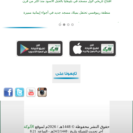
افتتاح تاريخي لأول مسجد في بلييفليا بالجبل الأسود منذ أكثر من قرن
منطقة ريبوفسي تحتفل بميلاد مسجد جديد في أجواء إيمانية مميزة
أكبر مشروع إسلامي في ريف أستراليا يفتتح أبوابه بعد سنوات من العمل والعطاء
القرآن والتربية في صدارة البرامج الصيفية للمسلمين في بينزا وساراتوف وموردوفيا هذا العام
اختتام الدورة التاسعة لمسابقة حفظ وتلاوة القرآن الكريم في أزناكاييف
تيسليتش تختتم برنامجا تعليميا لتعزيز القيم وبناء الشخصية للشباب المسلمين
اختتام منافسات قرآنية متميزة في بنغلاديش بمشاركة 3000 متسابق
أكثر من 400 طالب يشاركون في مسابقة المعلومات الإسلامية بأستراليا
حقوق النشر محفوظة © 1448هـ / 2026م لموقع
الألوكة
آخر تحديث للشبكة بتاريخ : 24/2/1448هـ - الساعة: 8:21