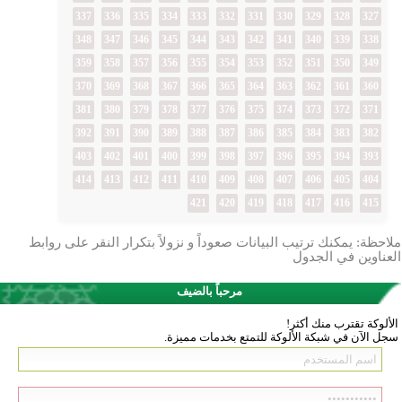
337
336
335
334
333
332
331
330
329
328
327
348
347
346
345
344
343
342
341
340
339
338
359
358
357
356
355
354
353
352
351
350
349
370
369
368
367
366
365
364
363
362
361
360
381
380
379
378
377
376
375
374
373
372
371
392
391
390
389
388
387
386
385
384
383
382
403
402
401
400
399
398
397
396
395
394
393
414
413
412
411
410
409
408
407
406
405
404
421
420
419
418
417
416
415
ملاحظة: يمكنك ترتيب البيانات صعوداً و نزولاً بتكرار النقر على روابط
العناوين في الجدول
مرحباً بالضيف
الألوكة تقترب منك أكثر!
سجل الآن في شبكة الألوكة للتمتع بخدمات مميزة.