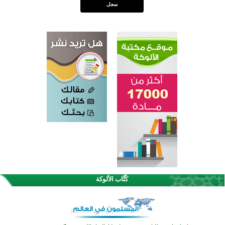
اختتام الدورة التاسعة لمسابقة حفظ وتلاوة القرآن الكريم في أزناكاييف
تيسليتش تختتم برنامجا تعليميا لتعزيز القيم وبناء الشخصية للشباب المسلمين
كُتَّاب الألوكة
اختتام منافسات قرآنية متميزة في بنغلاديش بمشاركة 3000 متسابق
أكثر من 400 طالب يشاركون في مسابقة المعلومات الإسلامية بأستراليا