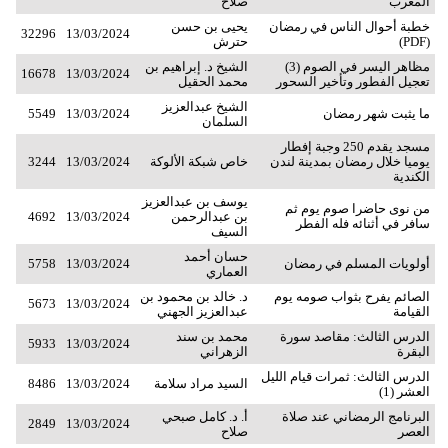
المغرب
صلاح
خطبة أحوال الناس في رمضان
يحيى بن حسن
32296
13/03/2024
(PDF)
حترش
مظاهر اليسر في الصوم (3)
الشيخ د. إبراهيم بن
16678
13/03/2024
تعجيل الفطور وتأخير السحور
محمد الحقيل
الشيخ عبدالعزيز
ما يثبت شهر رمضان
13/03/2024
5549
السلمان
مسجد يقدم 250 وجبة إفطار
يوميا خلال رمضان بمدينة لندن
خاص شبكة الألوكة
13/03/2024
3244
الكندية
يوسف بن عبدالعزيز
من نوى حاضرا صوم يوم ثم
بن عبدالرحمن
13/03/2024
4692
سافر في أثنائه فله الفطر
السيف
حسان أحمد
أولويات المسلم في رمضان
13/03/2024
5758
العماري
الصائم يفرح بثواب صومه يوم
د. خالد بن محمود بن
5673
13/03/2024
القيامة
عبدالعزيز الجهني
الدرس الثالث: مقاصد سورة
محمد بن سند
5933
13/03/2024
البقرة
الزهراني
الدرس الثالث: ثمرات قيام الليل
السيد مراد سلامة
13/03/2024
8486
العشر (1)
البرنامج الرمضاني عند صلاة
أ. د. كامل صبحي
2849
13/03/2024
العصر
صلاح