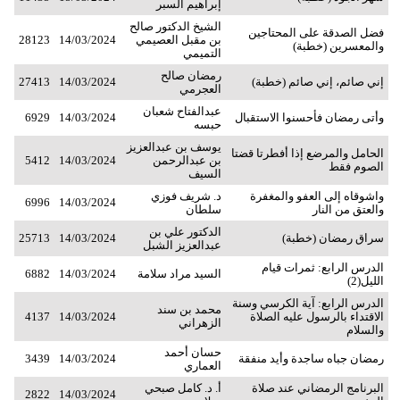
إبراهيم السبر
الشيخ الدكتور صالح
فضل الصدقة على المحتاجين
بن مقبل العصيمي
14/03/2024
28123
والمعسرين (خطبة)
التميمي
رمضان صالح
إني صائم، إني صائم (خطبة)
14/03/2024
27413
العجرمي
عبدالفتاح شعبان
وأتى رمضان فأحسنوا الاستقبال
14/03/2024
6929
حبسه
يوسف بن عبدالعزيز
الحامل والمرضع إذا أفطرتا قضتا
بن عبدالرحمن
14/03/2024
5412
الصوم فقط
السيف
واشوقاه إلى العفو والمغفرة
د. شريف فوزي
6996
14/03/2024
والعتق من النار
سلطان
الدكتور علي بن
سراق رمضان (خطبة)
14/03/2024
25713
عبدالعزيز الشبل
الدرس الرابع: ثمرات قيام
السيد مراد سلامة
14/03/2024
6882
الليل(2)
الدرس الرابع: آية الكرسي وسنة
محمد بن سند
الاقتداء بالرسول عليه الصلاة
14/03/2024
4137
الزهراني
والسلام
حسان أحمد
رمضان جباه ساجدة وأيد منفقة
14/03/2024
3439
العماري
البرنامج الرمضاني عند صلاة
أ. د. كامل صبحي
2822
14/03/2024