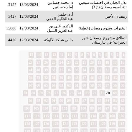
بذل الجنان في احتساب سبعين
د. محمد حسانين
5157
13/03/2024
نية لصوم رمضان (ج 3)
إمام حسانين
أ. د. حلمي
رمضان الأخير
12/03/2024
5427
عبدالحكيم الفقي
الدكتور علي بن
التغيرات وقدوم رمضان (خطبة)
12/03/2024
15688
عبدالعزيز الشبل
انطلاق مشروع "رمضان شهر
خاص شبكة الألوكة
12/03/2024
4420
الخيرات" في تتارستان
15
14
13
12
11
10
9
8
7
6
5
4
3
2
1
28
27
26
25
24
23
22
21
20
19
18
17
16
41
40
39
38
37
36
35
34
33
32
31
30
29
54
53
52
51
50
49
48
47
46
45
44
43
42
67
66
65
64
63
62
61
60
59
58
57
56
55
70
81
80
79
78
77
76
75
74
73
72
71
69
68
94
93
92
91
90
89
88
87
86
85
84
83
82
106
105
104
103
102
101
100
99
98
97
96
95
117
116
115
114
113
112
111
110
109
108
107
128
127
126
125
124
123
122
121
120
119
118
139
138
137
136
135
134
133
132
131
130
129