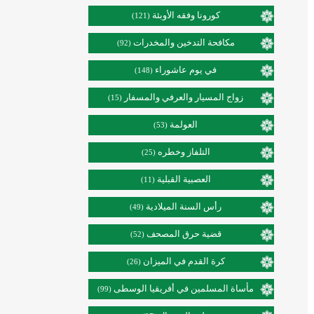
كورونا وفقه الأوبئة
(121)
مكافحة التدخين والمخدرات
(92)
في يوم عاشوراء
(148)
زواج المسيار والعرفي والمسفار
(15)
العولمة
(53)
التلفاز وخطره
(25)
العصبية القبلية
(11)
رأس السنة الميلادية
(49)
قضية حرق المصحف
(52)
كرة القدم في الميزان
(26)
مأساة المسلمين في أفريقيا الوسطى
(99)