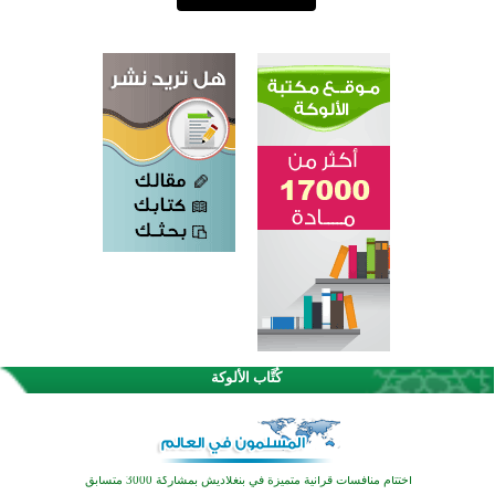
اختتام الدورة التاسعة لمسابقة حفظ وتلاوة القرآن الكريم في أزناكاييف
كُتَّاب الألوكة
تيسليتش تختتم برنامجا تعليميا لتعزيز القيم وبناء الشخصية للشباب المسلمين
اختتام منافسات قرآنية متميزة في بنغلاديش بمشاركة 3000 متسابق