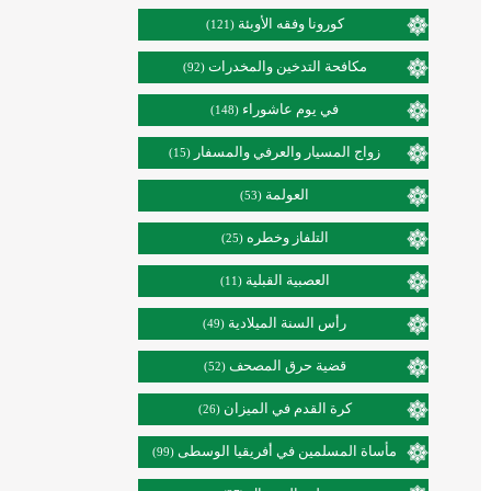
كورونا وفقه الأوبئة
(121)
مكافحة التدخين والمخدرات
(92)
في يوم عاشوراء
(148)
زواج المسيار والعرفي والمسفار
(15)
العولمة
(53)
التلفاز وخطره
(25)
العصبية القبلية
(11)
رأس السنة الميلادية
(49)
قضية حرق المصحف
(52)
كرة القدم في الميزان
(26)
مأساة المسلمين في أفريقيا الوسطى
(99)