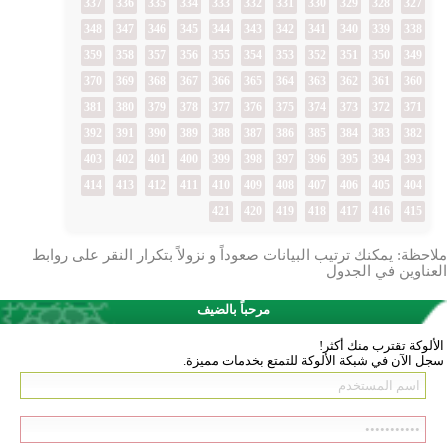
337
336
335
334
333
332
331
330
329
328
327
348
347
346
345
344
343
342
341
340
339
338
359
358
357
356
355
354
353
352
351
350
349
370
369
368
367
366
365
364
363
362
361
360
381
380
379
378
377
376
375
374
373
372
371
392
391
390
389
388
387
386
385
384
383
382
403
402
401
400
399
398
397
396
395
394
393
414
413
412
411
410
409
408
407
406
405
404
421
420
419
418
417
416
415
ملاحظة: يمكنك ترتيب البيانات صعوداً و نزولاً بتكرار النقر على روابط
العناوين في الجدول
مرحباً بالضيف
الألوكة تقترب منك أكثر!
سجل الآن في شبكة الألوكة للتمتع بخدمات مميزة.