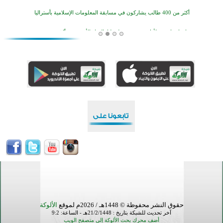
أكثر من 400 طالب يشاركون في مسابقة المعلومات الإسلامية بأستراليا
افتتاح تاريخي لأول مسجد في بلييفليا بالجبل الأسود منذ أكثر من قرن
منطقة ريبوفسي تحتفل بميلاد مسجد جديد في أجواء إيمانية مميزة
أكبر مشروع إسلامي في ريف أستراليا يفتتح أبوابه بعد سنوات من العمل والعطاء
القرآن والتربية في صدارة البرامج الصيفية للمسلمين في بينزا وساراتوف وموردوفيا هذا العام
اختتام الدورة التاسعة لمسابقة حفظ وتلاوة القرآن الكريم في أزناكاييف
تيسليتش تختتم برنامجا تعليميا لتعزيز القيم وبناء الشخصية للشباب المسلمين
اختتام منافسات قرآنية متميزة في بنغلاديش بمشاركة 3000 متسابق
أكثر من 400 طالب يشاركون في مسابقة المعلومات الإسلامية بأستراليا
حقوق النشر محفوظة © 1448هـ / 2026م لموقع
الألوكة
آخر تحديث للشبكة بتاريخ : 21/2/1448هـ - الساعة: 9:2
أضف محرك بحث الألوكة إلى متصفح الويب