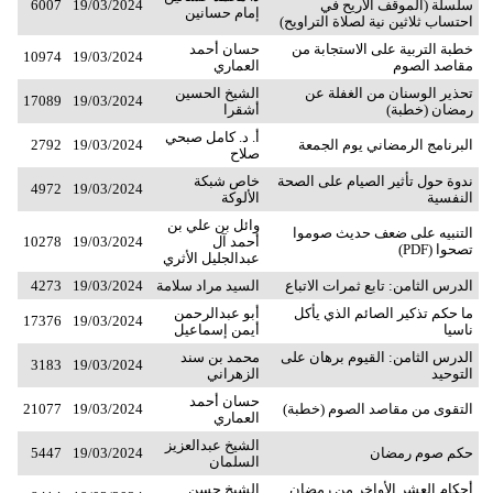
سلسلة (الموقف الأريح في
19/03/2024
6007
إمام حسانين
احتساب ثلاثين نية لصلاة التراويح)
خطبة التربية على الاستجابة من
حسان أحمد
10974
19/03/2024
مقاصد الصوم
العماري
تحذير الوسنان من الغفلة عن
الشيخ الحسين
17089
19/03/2024
رمضان (خطبة)
أشقرا
أ. د. كامل صبحي
البرنامج الرمضاني يوم الجمعة
19/03/2024
2792
صلاح
ندوة حول تأثير الصيام على الصحة
خاص شبكة
4972
19/03/2024
النفسية
الألوكة
وائل بن علي بن
التنبيه على ضعف حديث صوموا
أحمد آل
19/03/2024
10278
تصحوا (PDF)
عبدالجليل الأثري
الدرس الثامن: تابع ثمرات الاتباع
السيد مراد سلامة
19/03/2024
4273
ما حكم تذكير الصائم الذي يأكل
أبو عبدالرحمن
17376
19/03/2024
ناسيا
أيمن إسماعيل
الدرس الثامن: القيوم برهان على
محمد بن سند
3183
19/03/2024
التوحيد
الزهراني
حسان أحمد
التقوى من مقاصد الصوم (خطبة)
19/03/2024
21077
العماري
الشيخ عبدالعزيز
حكم صوم رمضان
19/03/2024
5447
السلمان
أحكام العشر الأواخر من رمضان
الشيخ حسن