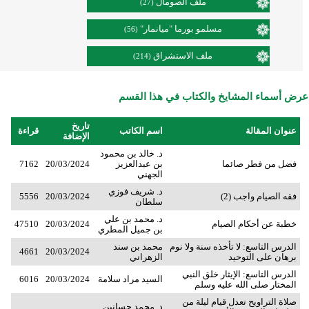
ملف الصومال
(27)
مسلمو بورما "ميانمار"
(56)
ملف الاستشراق
(214)
عرض أسماء المشايخ والكتاب في هذا القسم
تاريخ
عنوان المقالة
اسم الكاتب
قراءة
الإضافة
د. خالد بن محمود
فضل من فطر صائما
بن عبدالعزيز
20/03/2024
7162
الجهني
د. شريف فوزي
فقه الصيام واجب (2)
20/03/2024
5556
سلطان
د. محمد بن علي
خطبة عن أحكام الصيام
20/03/2024
47510
بن جميل المطري
الدرس التاسع: لا تأخذه سنة ولا نوم
محمد بن سند
4661
20/03/2024
برهان على التوحيد
الزهراني
الدرس التاسع: الإيثار خلق النبي
السيد مراد سلامة
20/03/2024
6016
المختار صلى الله عليه وسلم
صلاة التراويح تعدل قيام ليلة من
د. محمد حسانين