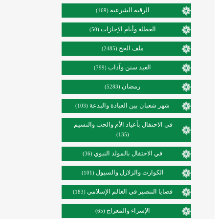
الرقية الشرعية
(169)
العطلة وأيام الإجازات
(50)
ملف الحج
(2485)
العيد سنن وآداب
(799)
رمضان
(5283)
شهر شعبان بين العبادة والبدعة
(103)
في الاحتفال بأعياد الأم والحب والنسيم
(135)
في الاحتفال بالمولد النبوي
(36)
الكوارث والزلازل والسيول
(101)
قضايا التنصير في العالم الإسلامي
(183)
الإسراء والمعراج
(65)