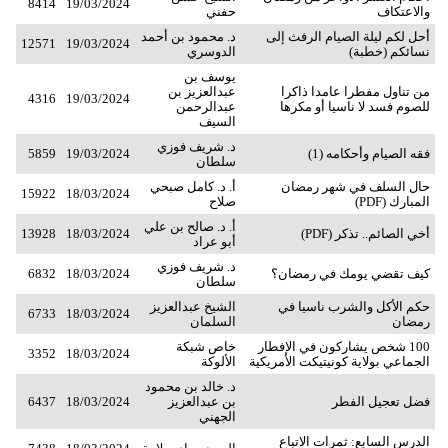
8414
19/03/2024
والاعتكاف
حفني
أحل لكم ليلة الصيام الرفث إلى
د. محمود بن أحمد
12571
19/03/2024
نسائكم (خطبة)
الدوسري
يوسف بن
من تناول مفطرا عامدا ذاكرا
عبدالعزيز بن
4316
19/03/2024
للصوم فسد لا ناسيا أو مكرها
عبدالرحمن
السيف
د. شريف فوزي
فقه الصيام وأحكامه (1)
19/03/2024
5859
سلطان
حال السلف في شهر رمضان
أ. د. كامل صبحي
15922
18/03/2024
المبارك (PDF)
صلاح
أ. د. صالح بن علي
أخي الصائم.. تذكر (PDF)
18/03/2024
13928
أبو عراد
د. شريف فوزي
كيف تقضي يومك في رمضان؟
18/03/2024
6832
سلطان
حكم الأكل والشرب ناسيا في
الشيخ عبدالعزيز
6733
18/03/2024
رمضان
السلمان
100 شخص يشاركون في الإفطار
خاص شبكة
3352
18/03/2024
الجماعي بولاية كونيتيكت الأمريكية
الألوكة
د. خالد بن محمود
فضل تعجيل الفطر
بن عبدالعزيز
18/03/2024
6437
الجهني
الدرس السابع: ثمرات الاتباع