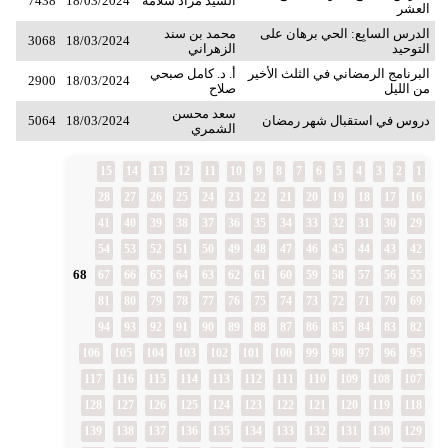
السيد مراد سلامة
18/03/2024
7438
العشر
الدرس السابِع: الحي برهان على
محمد بن سند
3068
18/03/2024
التوحيد
الزهراني
البرنامج الرمضاني في الثلث الأخير
أ. د. كامل صبحي
2900
18/03/2024
من الليل
صلاح
سعد محسن
دروس في استقبال شهر رمضان
18/03/2024
5064
الشمري
15
14
13
12
11
10
9
8
7
6
5
4
3
2
1
28
27
26
25
24
23
22
21
20
19
18
17
16
41
40
39
38
37
36
35
34
33
32
31
30
29
54
53
52
51
50
49
48
47
46
45
44
43
42
68
67
66
65
64
63
62
61
60
59
58
57
56
55
81
80
79
78
77
76
75
74
73
72
71
70
69
94
93
92
91
90
89
88
87
86
85
84
83
82
106
105
104
103
102
101
100
99
98
97
96
95
117
116
115
114
113
112
111
110
109
108
107
128
127
126
125
124
123
122
121
120
119
118
139
138
137
136
135
134
133
132
131
130
129