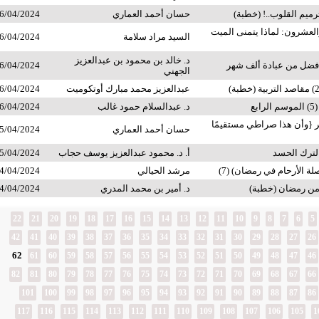
ميم القلوب..! (خطبة)
حسان أحمد العماري
6/04/2024
العشرون: لماذا يتمنى الميت
السيد مراد سلامة
6/04/2024
د. خالد بن محمود بن عبدالعزيز
 أفضل من عبادة ألف شهر
6/04/2024
الجهني
عبدالعزيز محمد مبارك أوتكوميت
6/04/2024
بع
د. عبدالسلام حمود غالب
6/04/2024
 {وأن هذا صراطي مستقيمًا
حسان أحمد العماري
5/04/2024
ترك الحسد
أ. د. محمود عبدالعزيز يوسف حجاب
5/04/2024
 الأرحام في رمضان) (7)
مرشد الحيالي
4/04/2024
 من رمضان (خطبة)
د. أمير بن محمد المدري
4/04/2024
22
21
20
19
18
17
16
15
14
13
12
11
10
9
8
7
6
5
42
41
40
39
38
37
36
35
34
33
32
31
30
29
28
27
26
62
61
60
59
58
57
56
55
54
53
52
51
50
49
48
47
46
82
81
80
79
78
77
76
75
74
73
72
71
70
69
68
67
66
101
100
99
98
97
96
95
94
93
92
91
90
89
88
87
86
117
116
115
114
113
112
111
110
109
108
107
106
105
1