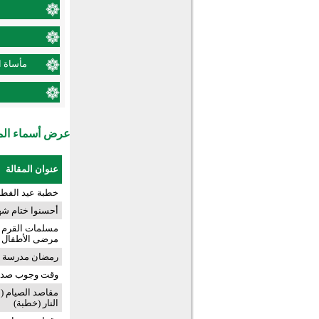
مأساة ا
عرض أسماء المش
عنوان المقالة
خطبة عيد الفطر
أحسنوا ختام شه
مسلمات القرم ي
مرضى الأطفال
رمضان مدرسة ال
وقت وجوب صدق
النار (خطبة)