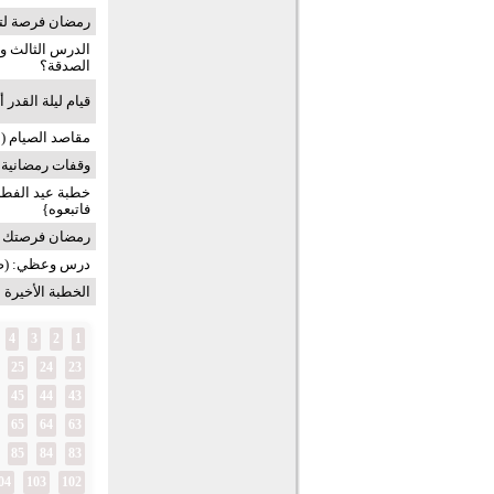
رمضان فرصة لتر
الدرس الثالث و
الصدقة؟
قيام ليلة القدر
مقاصد الصيام (2) مقاصد التربية (خطبة)
وقفات رمضانية (5) الموسم الرا
خطبة عيد الفطر
فاتبعوه}
رمضان فرصتك ل
درس وعظي: (صلة
الخطبة الأخيرة
4
3
2
1
25
24
23
45
44
43
65
64
63
85
84
83
04
103
102