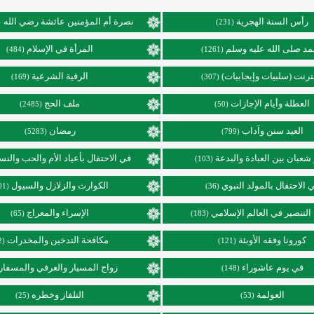
رأس السنة الهجرية
نصرة أم المؤمنين عائشة رضي الله ع
(231)
د صلى الله عليه وسلم
المرأة في الإسلام
(484)
(1261)
نترنت (سلبيات وإيجابيات)
الرقية الشرعية
(169)
(307)
العطلة وأيام الإجازات
ملف الحج
(2485)
(50)
العيد سنن وآداب
رمضان
(5283)
(799)
عبان بين العبادة والبدعة
في الاحتفال بأعياد الأم والحب والنس
(103)
 الاحتفال بالمولد النبوي
الكوارث والزلازل والسيول
(101)
(36)
التنصير في العالم الإسلامي
الإسراء والمعراج
(65)
(183)
كورونا وفقه الأوبئة
مكافحة التدخين والمخدرات
(92)
(121)
في يوم عاشوراء
زواج المسيار والعرفي والمسفار
(148)
العولمة
التلفاز وخطره
(25)
(53)