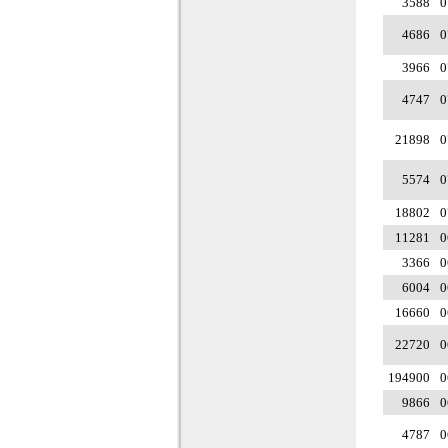
3588
0
4686
0
3966
0
4747
0
21898
0
5574
0
18802
0
11281
0
3366
0
6004
0
16660
0
22720
0
194900
0
9866
0
4787
0