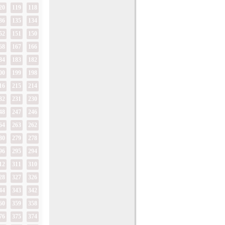
20
119
118
36
135
134
52
151
150
68
167
166
84
183
182
00
199
198
16
215
214
32
231
230
48
247
246
64
263
262
80
279
278
96
295
294
12
311
310
28
327
326
44
343
342
60
359
358
76
375
374