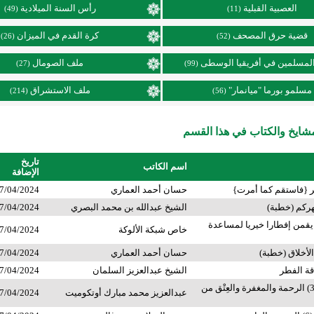
العصبية القبلية
رأس السنة الميلادية
(49)
(11)
قضية حرق المصحف
كرة القدم في الميزان
(26)
(52)
لمسلمين في أفريقيا الوسطى
ملف الصومال
(27)
(99)
مسلمو بورما "ميانمار"
ملف الاستشراق
(214)
(56)
ايخ والكتاب في هذا القسم
تاريخ
اسم الكاتب
الإضافة
 {فاستقم كما أمرت}
حسان أحمد العماري
7/04/2024
ركم (خطبة)
الشيخ عبدالله بن محمد البصري
7/04/2024
قمن إفطارا خيريا لمساعدة
خاص شبكة الألوكة
7/04/2024
أخلاق (خطبة)
حسان أحمد العماري
7/04/2024
ة الفطر
الشيخ عبدالعزيز السلمان
7/04/2024
مقاصد الصيام (3) الرحمة والمغفرة والعِتْق من
عبدالعزيز محمد مبارك أوتكوميت
7/04/2024