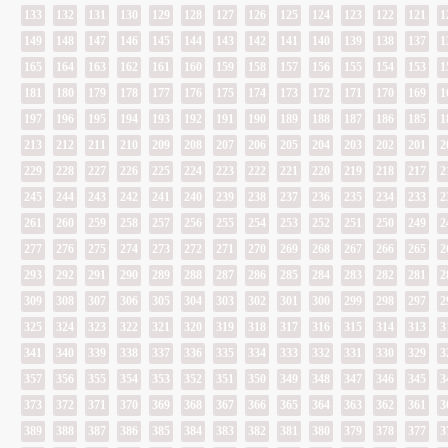
133
132
131
130
129
128
127
126
125
124
123
122
121
1
149
148
147
146
145
144
143
142
141
140
139
138
137
1
165
164
163
162
161
160
159
158
157
156
155
154
153
1
181
180
179
178
177
176
175
174
173
172
171
170
169
1
197
196
195
194
193
192
191
190
189
188
187
186
185
1
213
212
211
210
209
208
207
206
205
204
203
202
201
2
229
228
227
226
225
224
223
222
221
220
219
218
217
2
245
244
243
242
241
240
239
238
237
236
235
234
233
2
261
260
259
258
257
256
255
254
253
252
251
250
249
2
277
276
275
274
273
272
271
270
269
268
267
266
265
2
293
292
291
290
289
288
287
286
285
284
283
282
281
2
309
308
307
306
305
304
303
302
301
300
299
298
297
2
325
324
323
322
321
320
319
318
317
316
315
314
313
3
341
340
339
338
337
336
335
334
333
332
331
330
329
3
357
356
355
354
353
352
351
350
349
348
347
346
345
3
373
372
371
370
369
368
367
366
365
364
363
362
361
3
389
388
387
386
385
384
383
382
381
380
379
378
377
3