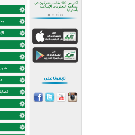
أكثر من 400 طالب يشاركون في
مسابقة المعلومات الإسلامية
بأستراليا
افتتاح تاريخي لأول مسجد في بلييفليا
بالجبل الأسود منذ أكثر من قرن
محم
منطقة ريبوفسي تحتفل بميلاد
مسجد جديد في أجواء إيمانية مميزة
الإ
أكبر مشروع إسلامي في ريف
أستراليا يفتتح أبوابه بعد سنوات من
العمل والعطاء
القرآن والتربية في صدارة البرامج
الصيفية للمسلمين في بينزا
وساراتوف وموردوفيا هذا العام
اختتام الدورة التاسعة لمسابقة حفظ
وتلاوة القرآن الكريم في أزناكاييف
شهر ش
تيسليتش تختتم برنامجا تعليميا لتعزيز
القيم وبناء الشخصية للشباب
في
المسلمين
اختتام منافسات قرآنية متميزة في
بنغلاديش بمشاركة 3000 متسابق
قضايا 
أكثر من 400 طالب يشاركون في
مسابقة المعلومات الإسلامية
بأستراليا