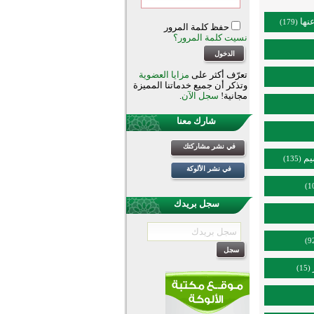
نها
(179)
حفظ كلمة المرور
نسيت كلمة المرور؟
تعرّف أكثر على
مزايا العضوية
وتذكر أن جميع خدماتنا المميزة
مجانية!
سجل الآن
.
شارك معنا
في نشر مشاركتك
يم
(135)
في نشر الألوكة
سجل بريدك
(15)