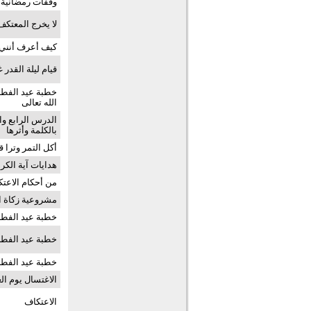
وقفات رمضانية (6) الموسم الرا
لا يخرج المعتكف إ
كيف أعرف أنني 
قيام ليلة القدر
الله تعالى
الدرس الرابع وا
بالكلمة وأثرها
أكل التمر وترا 
هدايات آية الكرسي 
من أحكام الاعتكاف 
مشروعية زكاة 
خطبة عيد الفطر:
خطبة عيد الفطر لعام
خطبة عيد الفطر 1445
الاغتسال يوم الع
الاعتكاف