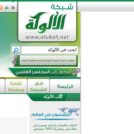
كُتَّاب الألوكة
اختتام الدورة التاسعة لمسابقة حفظ
وتلاوة القرآن الكريم في أزناكاييف
تيسليتش تختتم برنامجا تعليميا لتعزيز
القيم وبناء الشخصية للشباب
المسلمين
اختتام منافسات قرآنية متميزة في
بنغلاديش بمشاركة 3000 متسابق