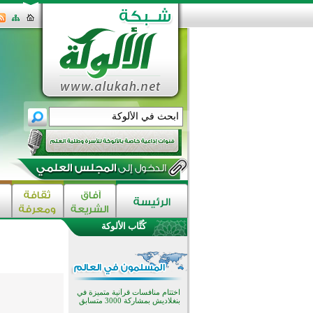
كُتَّاب الألوكة
اختتام الدورة التاسعة لمسابقة حفظ
وتلاوة القرآن الكريم في أزناكاييف
تيسليتش تختتم برنامجا تعليميا لتعزيز
القيم وبناء الشخصية للشباب
المسلمين
اختتام منافسات قرآنية متميزة في
بنغلاديش بمشاركة 3000 متسابق