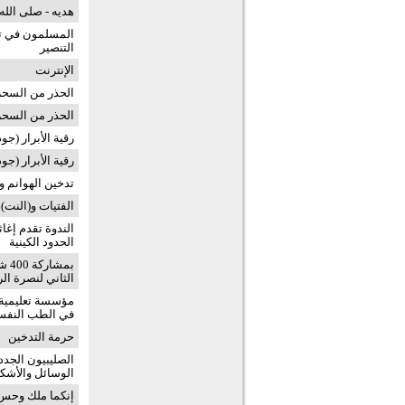
هديه - صلى الله
المسلمون في تش
التنصير
الإنترنت
الحذر من السحر 
الحذر من السح
رقية الأبرار (ج
رقية الأبرار (جود
تدخين الهوانم و
الفتيات و(النت)
الندوة تقدم إغا
الحدود الكينية
بمش
الثاني لنصرة ا
مؤسسة تعليمية 
في الطب النف
حرمة التدخين
الصليبيون الجدد
الوسائل والأشك
إنكما ملك وحس.