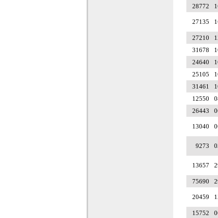
28772
1
27135
1
27210
1
31678
1
24640
1
25105
1
31461
1
12550
0
26443
0
13040
0
9273
0
13657
2
75690
2
20459
1
15752
0