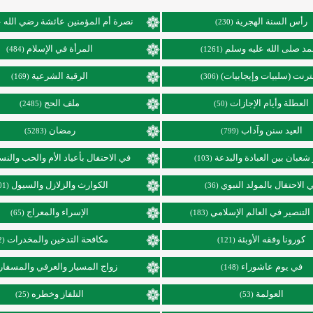
رأس السنة الهجرية
نصرة أم المؤمنين عائشة رضي الله ع
(230)
د صلى الله عليه وسلم
المرأة في الإسلام
(484)
(1261)
نترنت (سلبيات وإيجابيات)
الرقية الشرعية
(169)
(306)
العطلة وأيام الإجازات
ملف الحج
(2485)
(50)
العيد سنن وآداب
رمضان
(5283)
(799)
عبان بين العبادة والبدعة
في الاحتفال بأعياد الأم والحب والنس
(103)
 الاحتفال بالمولد النبوي
الكوارث والزلازل والسيول
(101)
(36)
التنصير في العالم الإسلامي
الإسراء والمعراج
(65)
(183)
كورونا وفقه الأوبئة
مكافحة التدخين والمخدرات
(92)
(121)
في يوم عاشوراء
زواج المسيار والعرفي والمسفار
(148)
العولمة
التلفاز وخطره
(25)
(53)