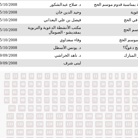
ة بمناسبة قدوم موسم الحج
د. صلاح عبدالشكور
5/10/2008
وية
وحيد الدين خان
5/10/2008
 في الحج
فيصل بن علي البعداني
5/10/2008
مكتب الأنشطة الدعوية والتربوية
سم الحج
5/10/2008
بمقديشو - الصومال
موسم الحج
وفاء سعداوي
5/10/2008
 دعويًّا؟
د. يونس الأسطل
5/10/2008
المبارك
د. ناهد الخراشي
9/09/2008
لبنى شرف
9/09/2008
22
21
20
19
18
17
16
15
14
13
12
11
10
9
8
7
6
5
42
41
40
39
38
37
36
35
34
33
32
31
30
29
28
27
26
62
61
60
59
58
57
56
55
54
53
52
51
50
49
48
47
46
82
81
80
79
78
77
76
75
74
73
72
71
70
69
68
67
66
101
100
99
98
97
96
95
94
93
92
91
90
89
88
87
86
117
116
115
114
113
112
111
110
109
108
107
106
105
1
133
132
131
130
129
128
127
126
125
124
123
122
121
1
149
148
147
146
145
144
143
142
141
140
139
138
137
1