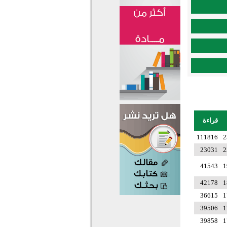
قراءة
111816
2
23031
2
41543
1
42178
1
36615
1
39506
1
39858
1