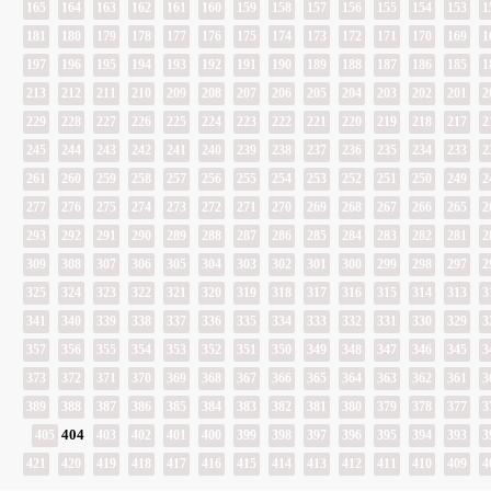
165
164
163
162
161
160
159
158
157
156
155
154
153
1
181
180
179
178
177
176
175
174
173
172
171
170
169
1
197
196
195
194
193
192
191
190
189
188
187
186
185
1
213
212
211
210
209
208
207
206
205
204
203
202
201
2
229
228
227
226
225
224
223
222
221
220
219
218
217
2
245
244
243
242
241
240
239
238
237
236
235
234
233
2
261
260
259
258
257
256
255
254
253
252
251
250
249
2
277
276
275
274
273
272
271
270
269
268
267
266
265
2
293
292
291
290
289
288
287
286
285
284
283
282
281
2
309
308
307
306
305
304
303
302
301
300
299
298
297
2
325
324
323
322
321
320
319
318
317
316
315
314
313
3
341
340
339
338
337
336
335
334
333
332
331
330
329
3
357
356
355
354
353
352
351
350
349
348
347
346
345
3
373
372
371
370
369
368
367
366
365
364
363
362
361
3
389
388
387
386
385
384
383
382
381
380
379
378
377
3
404
405
403
402
401
400
399
398
397
396
395
394
393
3
421
420
419
418
417
416
415
414
413
412
411
410
409
4