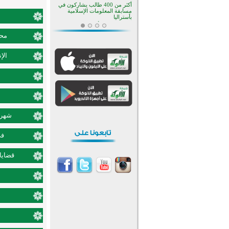
أكثر من 400 طالب يشاركون في
مسابقة المعلومات الإسلامية
بأستراليا
افتتاح تاريخي لأول مسجد في بلييفليا
بالجبل الأسود منذ أكثر من قرن
محم
منطقة ريبوفسي تحتفل بميلاد
مسجد جديد في أجواء إيمانية مميزة
الإ
أكبر مشروع إسلامي في ريف
أستراليا يفتتح أبوابه بعد سنوات من
العمل والعطاء
القرآن والتربية في صدارة البرامج
الصيفية للمسلمين في بينزا
وساراتوف وموردوفيا هذا العام
اختتام الدورة التاسعة لمسابقة حفظ
وتلاوة القرآن الكريم في أزناكاييف
شهر ش
تيسليتش تختتم برنامجا تعليميا لتعزيز
القيم وبناء الشخصية للشباب
في
المسلمين
اختتام منافسات قرآنية متميزة في
بنغلاديش بمشاركة 3000 متسابق
قضايا 
أكثر من 400 طالب يشاركون في
مسابقة المعلومات الإسلامية
بأستراليا