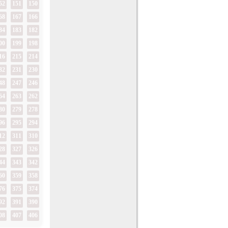
52
151
150
68
167
166
84
183
182
00
199
198
16
215
214
32
231
230
48
247
246
64
263
262
80
279
278
96
295
294
12
311
310
28
327
326
44
343
342
60
359
358
76
375
374
92
391
390
08
407
406