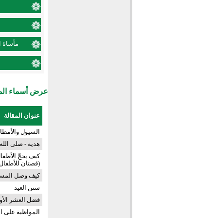
مأساة ا
عرض أسماء المش
عنوان المقالة
السيول والأمطا
هديه - صلى الله
كيف يحجّ الأطفال
(قصتان للأطفال
كيف وصل المست
سنن العيد
فضل العشر الأو
المواظبة على ال