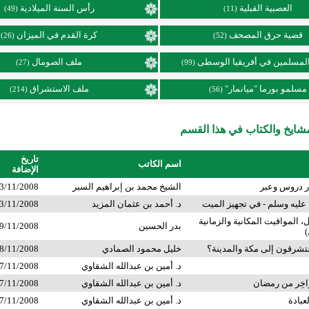
العصبية القبلية
رأس السنة الميلادية
(49)
(11)
قضية حرق المصحف
كرة القدم في الميزان
(26)
(52)
لمسلمين في أفريقيا الوسطى
ملف الصومال
(27)
(99)
مسلمو بورما "ميانمار"
ملف الاستشراق
(214)
(56)
ايخ والكتاب في هذا القسم
تاريخ
اسم الكاتب
الإضافة
ر دروس وعبر
الشيخ محمد بن إبراهيم السبر
3/11/2008
 عليه وسلم - في تجهيز الميت
د. أحمد بن عثمان المزيد
3/11/2008
، المواقيت المكانية والزمانية
بدر الحسين
9/11/2008
)
شرقون إلى مكة والمدينة؟
خليل محمود الصمادي
8/11/2008
د. أمين بن عبدالله الشقاوي
7/11/2008
اخِر من رمضان
د. أمين بن عبدالله الشقاوي
7/11/2008
عبادة
د. أمين بن عبدالله الشقاوي
7/11/2008