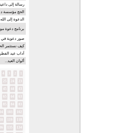
رسالة إلى داعي
الحج مؤسسة دع
الدعوة إلى الله
برنامج دعوة مو
صور دعوية في 
كيف نستثمر الحج
آداب عيد الفطر 
ألوان العيد...
4
3
2
1
25
24
23
45
44
43
65
64
63
85
84
83
04
103
102
20
119
118
36
135
134