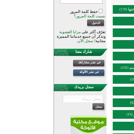
نها
(179)
حفظ كلمة المرور
نسيت كلمة المرور؟
تعرّف أكثر على
مزايا العضوية
وتذكر أن جميع خدماتنا المميزة
مجانية!
سجل الآن
.
شارك معنا
في نشر مشاركتك
يم
(135)
في نشر الألوكة
سجل بريدك
(15)