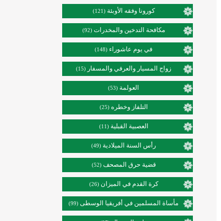
كورونا وفقه الأوبئة
(121)
مكافحة التدخين والمخدرات
(92)
في يوم عاشوراء
(148)
زواج المسيار والعرفي والمسفار
(15)
العولمة
(53)
التلفاز وخطره
(25)
العصبية القبلية
(11)
رأس السنة الميلادية
(49)
قضية حرق المصحف
(52)
كرة القدم في الميزان
(26)
مأساة المسلمين في أفريقيا الوسطى
(99)