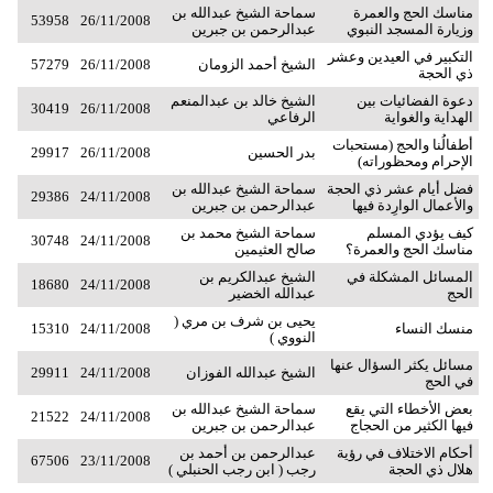
مناسك الحج والعمرة
سماحة الشيخ عبدالله بن
53958
26/11/2008
وزيارة المسجد النبوي
عبدالرحمن بن جبرين
التكبير في العيدين وعشر
الشيخ أحمد الزومان
26/11/2008
57279
ذي الحجة
دعوة الفضائيات بين
الشيخ خالد بن عبدالمنعم
30419
26/11/2008
الهداية والغواية
الرفاعي
أطفالُنا والحج (مستحبات
بدر الحسين
26/11/2008
29917
الإحرام ومحظوراته)
فضل أيام عشر ذي الحجة
سماحة الشيخ عبدالله بن
29386
24/11/2008
والأعمال الوارِدة فيها
عبدالرحمن بن جبرين
كيف يؤدي المسلم
سماحة الشيخ محمد بن
30748
24/11/2008
مناسك الحج والعمرة؟
صالح العثيمين
المسائل المشكلة في
الشيخ عبدالكريم بن
18680
24/11/2008
الحج
عبدالله الخضير
يحيى بن شرف بن مري (
منسك النساء
24/11/2008
15310
النووي )
مسائل يكثر السؤال عنها
الشيخ عبدالله الفوزان
24/11/2008
29911
في الحج
بعض الأخطاء التي يقع
سماحة الشيخ عبدالله بن
21522
24/11/2008
فيها الكثير من الحجاج
عبدالرحمن بن جبرين
أحكام الاختلاف في رؤية
عبدالرحمن بن أحمد بن
67506
23/11/2008
هلال ذي الحجة
رجب ( ابن رجب الحنبلي )