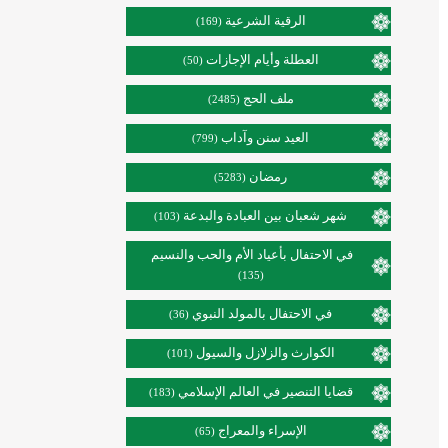
الرقية الشرعية
(169)
العطلة وأيام الإجازات
(50)
ملف الحج
(2485)
العيد سنن وآداب
(799)
رمضان
(5283)
شهر شعبان بين العبادة والبدعة
(103)
في الاحتفال بأعياد الأم والحب والنسيم
(135)
في الاحتفال بالمولد النبوي
(36)
الكوارث والزلازل والسيول
(101)
قضايا التنصير في العالم الإسلامي
(183)
الإسراء والمعراج
(65)