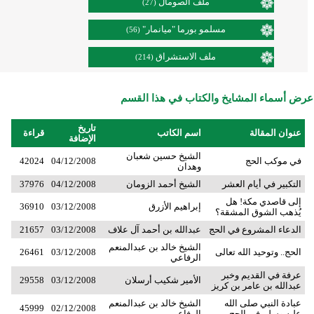
ملف الصومال
(27)
مسلمو بورما "ميانمار"
(56)
ملف الاستشراق
(214)
عرض أسماء المشايخ والكتاب في هذا القسم
تاريخ
عنوان المقالة
اسم الكاتب
قراءة
الإضافة
الشيخ حسين شعبان
في موكب الحج
04/12/2008
42024
وهدان
التكبير في أيام العشر
الشيخ أحمد الزومان
04/12/2008
37976
إلى قاصدي مكة! هل
إبراهيم الأزرق
03/12/2008
36910
يُذهب الشوق المشقة؟
الدعاء المشروع في الحج
عبدالله بن أحمد آل علاف
03/12/2008
21657
الشيخ خالد بن عبدالمنعم
الحج.. وتوحيد الله تعالى
03/12/2008
26461
الرفاعي
عرفة في القديم وخبر
الأمير شكيب أرسلان
03/12/2008
29558
عبدالله بن عامر بن كريز
عبادة النبي صلى الله
الشيخ خالد بن عبدالمنعم
45999
02/12/2008
عليه وسلم في الحج
الرفاعي