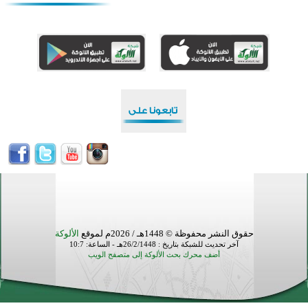
افتتاح تاريخي لأول مسجد في بلييفليا بالجبل الأسود منذ أكثر من قرن
منطقة ريبوفسي تحتفل بميلاد مسجد جديد في أجواء إيمانية مميزة
أكبر مشروع إسلامي في ريف أستراليا يفتتح أبوابه بعد سنوات من العمل والعطاء
القرآن والتربية في صدارة البرامج الصيفية للمسلمين في بينزا وساراتوف وموردوفيا هذا العام
اختتام الدورة التاسعة لمسابقة حفظ وتلاوة القرآن الكريم في أزناكاييف
أكثر من 100 شخص يتعرفون على الإسلام خلال يوم المسجد المفتوح في ميلفيل
اختتام منافسات قرآنية متميزة في بنغلاديش بمشاركة 3000 متسابق
حقوق النشر محفوظة © 1448هـ / 2026م لموقع
الألوكة
آخر تحديث للشبكة بتاريخ : 26/2/1448هـ - الساعة: 10:7
أضف محرك بحث الألوكة إلى متصفح الويب