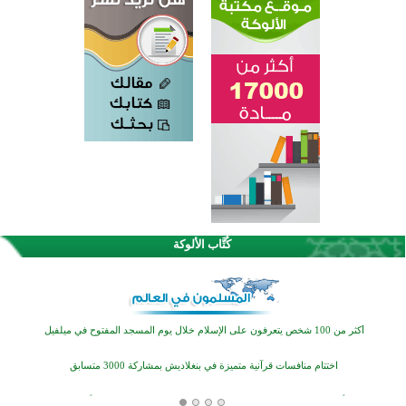
كُتَّاب الألوكة
القرآن والتربية في صدارة البرامج الصيفية للمسلمين في بينزا وساراتوف وموردوفيا هذا العام
اختتام الدورة التاسعة لمسابقة حفظ وتلاوة القرآن الكريم في أزناكاييف
أكثر من 100 شخص يتعرفون على الإسلام خلال يوم المسجد المفتوح في ميلفيل
اختتام منافسات قرآنية متميزة في بنغلاديش بمشاركة 3000 متسابق
أكثر من 400 طالب يشاركون في مسابقة المعلومات الإسلامية بأستراليا