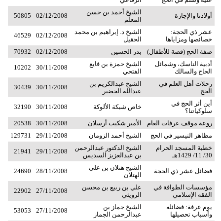
الشيخ أحمد بن حسن
أولادنا والإجازة
02/12/2008
50805
المعلِّم
عشر ذي الحجة:
الشيخ د. إبراهيم بن محمد
46529
02/12/2008
خصائصها ومزاياها
الحقيل
صفة الحج (قصة للأطفال)
بدر الحسين
02/12/2008
70932
أدبية الناسك، وشمائل
الشيخ حمزة بن فايع
10202
30/11/2008
الحاج والسالك
الفتحي
رحلات أهل العلم في
الشيخ عبدالكريم بن
30439
30/11/2008
الحج
عبدالله الخضير
أين أثر الحج في
خاص شبكة الألوكة
30/11/2008
32190
سلوكياتنا؟
روعة موقف عرفات العام
الأمير شكيب أرسلان
30/11/2008
20538
مظاهر التيسير في الحج
الشيخ أحمد الزومان
29/11/2008
129731
خطبة المسجد الحرام
الشيخ الدكتور عبدالرحمن
21941
29/11/2008
30/ 11/ 1429ﻫـ
بن عبدالعزيز السديس
الشيخ هتلان بن علي
فضائل عشر ذي الحجة
28/11/2008
24690
الهتلان
مؤسسات الطوافة في
علي بن ربيع بن محسن
22902
27/11/2008
الفقه الإسلامي
الرويثي
يوم عرفة: فضائله
الشيخ جماز بن
53053
27/11/2008
وأسباب تحصيلها
عبدالرحمن الجماز