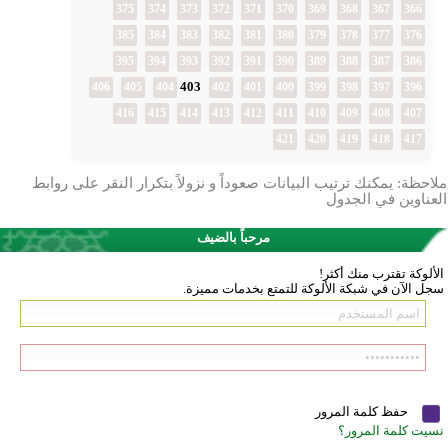
375
374
373
372
371
370
369
368
367
366
385
384
383
382
381
380
379
378
377
376
395
394
393
392
391
390
389
388
387
386
403
406
405
404
402
401
400
399
398
397
396
416
415
414
413
412
411
410
409
408
407
421
420
419
418
417
ملاحظة: يمكنك ترتيب البيانات صعوداً و نزولاً بتكرار النقر على روابط
العناوين في الجدول
مرحباً بالضيف
الألوكة تقترب منك أكثر!
سجل الآن في شبكة الألوكة للتمتع بخدمات مميزة.
حفظ كلمة المرور
نسيت كلمة المرور؟