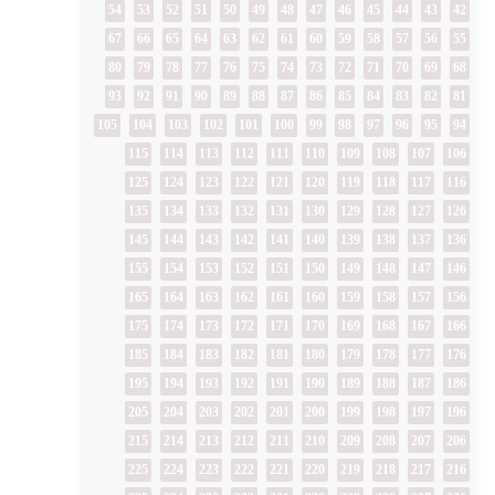
54
53
52
51
50
49
48
47
46
45
44
43
42
67
66
65
64
63
62
61
60
59
58
57
56
55
80
79
78
77
76
75
74
73
72
71
70
69
68
93
92
91
90
89
88
87
86
85
84
83
82
81
105
104
103
102
101
100
99
98
97
96
95
94
115
114
113
112
111
110
109
108
107
106
125
124
123
122
121
120
119
118
117
116
135
134
133
132
131
130
129
128
127
126
145
144
143
142
141
140
139
138
137
136
155
154
153
152
151
150
149
148
147
146
165
164
163
162
161
160
159
158
157
156
175
174
173
172
171
170
169
168
167
166
185
184
183
182
181
180
179
178
177
176
195
194
193
192
191
190
189
188
187
186
205
204
203
202
201
200
199
198
197
196
215
214
213
212
211
210
209
208
207
206
225
224
223
222
221
220
219
218
217
216