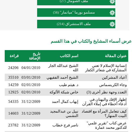
ملف الصومال
(27)
مسلمو بورما "ميانمار"
(56)
ملف الاستشراق
(214)
عرض أسماء المشايخ والكتاب في هذا القسم
تاريخ
عنوان المقالة
اسم الكاتب
قراءة
الإضافة
إنسانية الإسلام لا تعني
الشيخ عبدالله الجار
24206
04/01/2010
المشاركة في شعائر الكفار
الله
أعياد المشركين
الشيخ أحمد الفقيهي
03/01/2010
35510
وجاء الكريسماس
د. هيثم طيب
02/01/2010
14259
التعدد وجهة نظر أخرى (3)
خاص شبكة الألوكة
02/01/2010
12925
إظهار الإفك والبهتان في
إيهاب كمال أحمد
31/12/2009
54335
ادعاء أخطاء في إملاء القرآن
كيف تتعامل المرأة مع اقتصاد
نبيل بن عبدالمجيد
14603
31/12/2009
البيت المنهار؟
النشمي
عرض كتاب "تقرير علمي"
ناصر فرج خطاب
31/12/2009
23782
للدكتور محمد عمارة