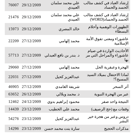
إرشاد العباد في كشف مثالب
علي محمد سلمان
76007
29/12/2009
الحسد والحساد
العبيدي
إرشاد العباد في كشف مثالب
علي محمد سلمان
21476
29/12/2009
الحسد والحساد(WORD)
العبيدي
الظهورات الوهمية وأحلام
خالد المصري
29/12/2009
15973
البسطاء
عاشوراء ومعنى تفوق الأمة
محمد إلهامي
27/12/2009
22209
الإسلامية
الأحاديث الواردة في صيام
عاشوراء والمراحل التي مر
د. بندر بن نافع العبدلي
27/12/2009
57713
بها
الهجرة وعبقرية الحل
محمد إلهامي
27/12/2009
29060
لماذا الاحتفال بميلاد السيد
عبدالعزيز كحيل
27/12/2009
22031
المسيح؟!
أثر السحر
شريفة الغامدي
27/12/2009
46905
عبر من الهجرة النبوية
د. محمد ويلالي
26/12/2009
63652
النتيجة واحد صفر
محمود إبراهيم بدوي
24/12/2009
12462
وقفات مع (حج الرصيف)
محمد علي الخطيب
23/12/2009
14439
دروس وعبر من هجرة خير
عبدالعزيز كحيل
23/12/2009
54276
البشر
مذكرات الحجيج
سارة بنت محمد حسن
23/12/2009
14296