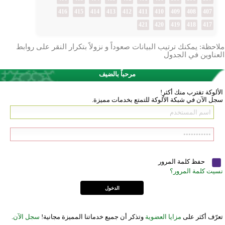
416
415
414
413
412
411
410
409
408
407
421
420
419
418
417
ملاحظة: يمكنك ترتيب البيانات صعوداً و نزولاً بتكرار النقر على روابط
العناوين في الجدول
مرحباً بالضيف
الألوكة تقترب منك أكثر!
سجل الآن في شبكة الألوكة للتمتع بخدمات مميزة.
حفظ كلمة المرور
نسيت كلمة المرور؟
تعرّف أكثر على
مزايا العضوية
وتذكر أن جميع خدماتنا المميزة مجانية!
سجل الآن
.