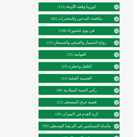
كورونا وفقه الأوبئة
(121)
مكافحة التدخين والمخدرات
(92)
في يوم عاشوراء
(148)
زواج المسيار والعرفي والمسفار
(15)
العولمة
(53)
التلفاز وخطره
(25)
العصبية القبلية
(11)
رأس السنة الميلادية
(49)
قضية حرق المصحف
(52)
كرة القدم في الميزان
(26)
مأساة المسلمين في أفريقيا الوسطى
(99)