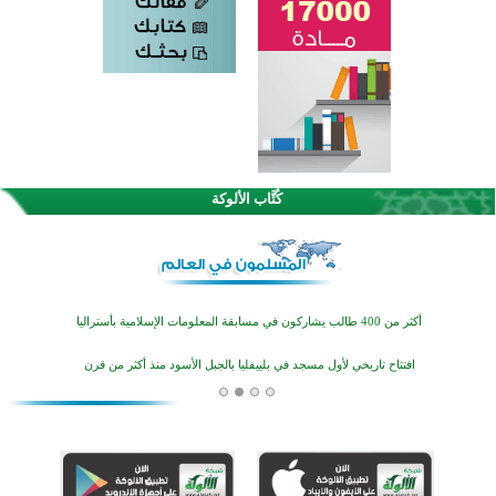
اختتام الدورة التاسعة لمسابقة حفظ وتلاوة القرآن الكريم في أزناكاييف
تيسليتش تختتم برنامجا تعليميا لتعزيز القيم وبناء الشخصية للشباب المسلمين
كُتَّاب الألوكة
اختتام منافسات قرآنية متميزة في بنغلاديش بمشاركة 3000 متسابق
أكثر من 400 طالب يشاركون في مسابقة المعلومات الإسلامية بأستراليا
افتتاح تاريخي لأول مسجد في بلييفليا بالجبل الأسود منذ أكثر من قرن
منطقة ريبوفسي تحتفل بميلاد مسجد جديد في أجواء إيمانية مميزة
أكبر مشروع إسلامي في ريف أستراليا يفتتح أبوابه بعد سنوات من العمل والعطاء
القرآن والتربية في صدارة البرامج الصيفية للمسلمين في بينزا وساراتوف وموردوفيا هذا العام