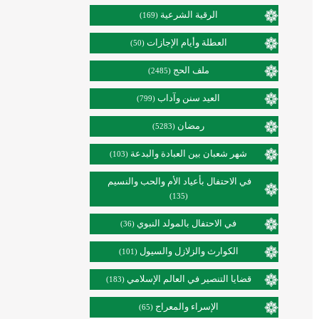
الرقية الشرعية
(169)
العطلة وأيام الإجازات
(50)
ملف الحج
(2485)
العيد سنن وآداب
(799)
رمضان
(5283)
شهر شعبان بين العبادة والبدعة
(103)
في الاحتفال بأعياد الأم والحب والنسيم
(135)
في الاحتفال بالمولد النبوي
(36)
الكوارث والزلازل والسيول
(101)
قضايا التنصير في العالم الإسلامي
(183)
الإسراء والمعراج
(65)