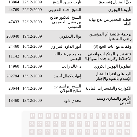
حيِّ المنازل (قصيدة)
نارت حسن الشيخ
22/12/2009
13864
تأريخنا الهجري
الشيخ أحمد الفقيهي
22/12/2009
44769
الشيخ الدكتور صالح
خطبة التحذير من بدع نهاية
بن مقبل العصيمي
22/12/2009
47433
العام
التميمي
ترجمة عائشة أم المؤمنين
نوال اليعقوبي
19/12/2009
203040
رضي الله عنها
وقفات مع آيات الحج (3)
أنور الداود النبراوي
16/12/2009
24460
فتنة تبرير المنكرات واقعتي
محمد بن عبدالله
11142
16/12/2009
الاختلاط وكارثة جدة أنموذجًا!
البقمي
انفلونزا الهوس الكروي
د. خالد راتب
15/12/2009
14960
الرد على افتراء انتشار
إيهاب كمال أحمد
15/12/2009
282794
الإسلام بالقوة والإجبار
الشيخ إبراهيم بن
الكوارث والتفسيرات المادية
14/12/2009
28644
صالح العجلان
الأزهر والنصارى وسيد
مجدي داود
13/12/2009
13460
القمني
15
14
13
12
11
10
9
8
7
6
5
4
3
2
1
28
27
26
25
24
23
22
21
20
19
18
17
16
41
40
39
38
37
36
35
34
33
32
31
30
29