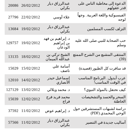
الدعوة إلى مخاطبة الناس على
عبدالرزاق ديار
20086
26/02/2012
قدر عقولهم
بكرلي
الفيسبوكية واللغة العربية.. وجهاً
علاء أوسي
22/02/2012
27796
لوجه
عبدالرزاق ديار
التزلف لكسب المسلمين
19/02/2012
13684
بكرلي
د. إبراهيم بن فهد
حب الصحابة للنبي صلى الله عليه
بن إبراهيم
19/02/2012
129757
وسلم
الودعان
المنتقى المشبع من الشرح الممتع
الشيخ تركي بن
13135
18/02/2012
(39)
عبدالله الميمان
أسامة علي
قد سافرت كل الطيور (قصيدة)
15/02/2012
15029
ناصف
عرب آيدول.. البرنامج المناسب
إسماعيل حيدر
12010
14/02/2012
في الوقت المناسب!
الأنصاري
كيف نحتفل بالمولد النبوي؟
د. محمد ويلالي
13/02/2012
127129
السحر والحسد والتشخيصات
محمد فريد فرج
15039
12/02/2012
الخاطئة
فراج
دراسة لشبهات المستشرقين حول
د. إبراهيم عوض
11/02/2012
37592
الوحي المحمدي (PDF)
عبدالرزاق ديار
أساليب جديدة في التنصير
11/02/2012
57566
بكرلي