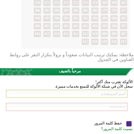
376
375
374
373
372
371
370
369
368
367
386
385
384
383
382
381
380
379
378
377
396
395
394
393
392
391
390
389
388
387
406
405
404
403
402
401
400
399
398
397
416
415
414
413
412
411
410
409
408
407
421
420
419
418
417
ملاحظة: يمكنك ترتيب البيانات صعوداً و نزولاً بتكرار النقر على روابط
العناوين في الجدول
مرحباً بالضيف
الألوكة تقترب منك أكثر!
سجل الآن في شبكة الألوكة للتمتع بخدمات مميزة.
حفظ كلمة المرور
نسيت كلمة المرور؟