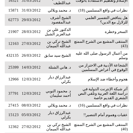
الإسلام وتعظيم الاستفادة بالوقت
31/03/2012
16321
عبداللطيف
نظرات في واقع المسلمين (18)
د. محمد ويلالي
31/03/2012
15871
هل يتناقض التفسير العلمي
الشيخ أشرف
62773
29/03/2012
للزلازل مع الدين؟
عبدالمقصود
الدكتور علي بن
السحر وخطره
28/03/2012
21907
عبدالعزيز الشبل
المنتقى المشبع من الشرح الممتع
الشيخ تركي بن
12163
27/03/2012
(43)
عبدالله الميمان
من أعمال الرسول صلى الله عليه
الشيخ سيد سابق
26/03/2012
432135
وسلم
الشجاعة الأدبية في الاحتراز من
د. هاني الشتلة
14/03/2012
25399
الوقوع في أعراض المسلمين
عبدالرزاق ديار
هجوم وأخطاء ضد الإسلام
12/03/2012
12966
بكرلي
أثر شبكة الإنترنت الدولية في
د. محمود النوبي
دراسة اللغة العربية وتلقي النص
12/03/2012
37791
أحمد سليمان
الشعري القديم خاصة
نظرات في واقع المسلمين (16)
د. محمد ويلالي
08/03/2012
27415
عبدالرزاق ديار
عقبات وهموم أمام التنصير!!
05/03/2012
15123
بكرلي
المنتقى المشبع من الشرح الممتع
الشيخ تركي بن
12362
27/02/2012
(40)
عبدالله الميمان