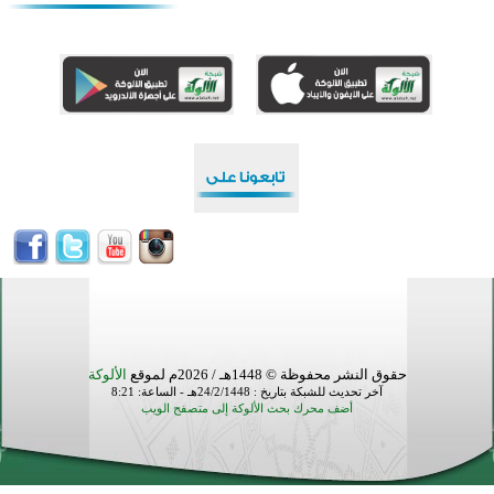
منطقة ريبوفسي تحتفل بميلاد مسجد جديد في أجواء إيمانية مميزة
أكبر مشروع إسلامي في ريف أستراليا يفتتح أبوابه بعد سنوات من العمل والعطاء
القرآن والتربية في صدارة البرامج الصيفية للمسلمين في بينزا وساراتوف وموردوفيا هذا العام
اختتام الدورة التاسعة لمسابقة حفظ وتلاوة القرآن الكريم في أزناكاييف
تيسليتش تختتم برنامجا تعليميا لتعزيز القيم وبناء الشخصية للشباب المسلمين
اختتام منافسات قرآنية متميزة في بنغلاديش بمشاركة 3000 متسابق
أكثر من 400 طالب يشاركون في مسابقة المعلومات الإسلامية بأستراليا
حقوق النشر محفوظة © 1448هـ / 2026م لموقع
الألوكة
آخر تحديث للشبكة بتاريخ : 24/2/1448هـ - الساعة: 8:21
أضف محرك بحث الألوكة إلى متصفح الويب