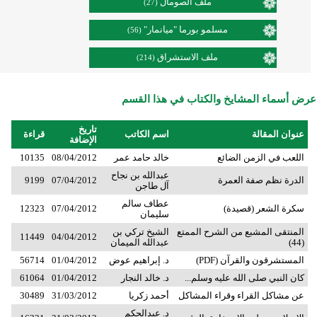
ملف الصومال
(27)
مسلمو بورما "ميانمار"
(56)
ملف الاستشراق
(214)
عرض أسماء المشايخ والكتاب في هذا القسم
تاريخ
عنوان المقالة
اسم الكاتب
قراءة
الإضافة
اللعب في الزمن الضائع
خالد حامد عمر
08/04/2012
10135
عبدالله بن نجاح
الدرة نظم صفة العمرة
07/04/2012
9199
آل طاجن
عطاف سالم
سكرة الشعر (قصيدة)
07/04/2012
12323
سليمان
المنتقى المشبع من الشرح الممتع
الشيخ تركي بن
11449
04/04/2012
(44)
عبدالله الميمان
المستشرقون والقرآن (PDF)
د. إبراهيم عوض
01/04/2012
56714
كان النبي صلى الله عليه وسلم...
د. خالد النجار
01/04/2012
61064
عن مشاكل القراء وقراء المشاكل
أحمد زكريا
31/03/2012
30489
د. عبدالحكم