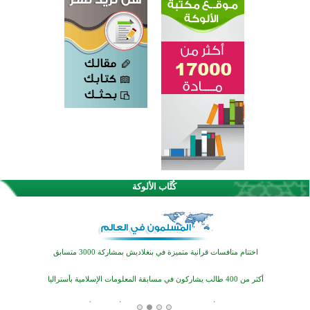
كُتَّاب الألوكة
اختتام الدورة التاسعة لمسابقة حفظ وتلاوة القرآن الكريم في أزناكاييف
تيسليتش تختتم برنامجا تعليميا لتعزيز القيم وبناء الشخصية للشباب المسلمين
اختتام منافسات قرآنية متميزة في بنغلاديش بمشاركة 3000 متسابق
أكثر من 400 طالب يشاركون في مسابقة المعلومات الإسلامية بأستراليا
افتتاح تاريخي لأول مسجد في بلييفليا بالجبل الأسود منذ أكثر من قرن