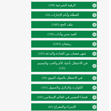
الرقية الشرعية
(169)
العطلة وأيام الإجازات
(50)
ملف الحج
(2485)
العيد سنن وآداب
(799)
رمضان
(5283)
شهر شعبان بين العبادة والبدعة
(103)
في الاحتفال بأعياد الأم والحب والنسيم
(135)
في الاحتفال بالمولد النبوي
(36)
الكوارث والزلازل والسيول
(101)
قضايا التنصير في العالم الإسلامي
(183)
الإسراء والمعراج
(65)