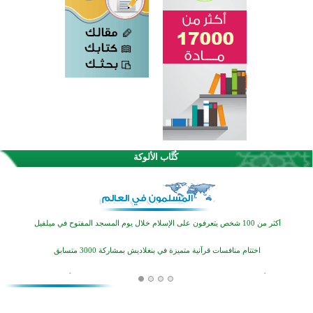
كُتَّاب الألوكة
القرآن والتربية في صدارة البرامج الصيفية للمسلمين في بينزا وساراتوف وموردوفيا هذا العام
اختتام الدورة التاسعة لمسابقة حفظ وتلاوة القرآن الكريم في أزناكاييف
أكثر من 100 شخص يتعرفون على الإسلام خلال يوم المسجد المفتوح في ميلفيل
اختتام منافسات قرآنية متميزة في بنغلاديش بمشاركة 3000 متسابق
أكثر من 400 طالب يشاركون في مسابقة المعلومات الإسلامية بأستراليا
افتتاح تاريخي لأول مسجد في بلييفليا بالجبل الأسود منذ أكثر من قرن