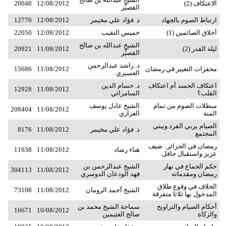
الاعتكاف (2)
12/08/2012
20048
القصيِّر
ارتباط الصوم بالجهاد
د. فؤاد علي مخيمر
12/08/2012
12776
أخلاق الصائمين (1)
خميس النقيب
12/08/2012
22050
الشيخ عبدالله بن صالح
ليلة القدر (2)
11/08/2012
20921
القصيِّر
د. راشد عبدالرحمن
محفزات التغيير في رمضان
11/08/2012
15686
العسيري
اعتكاف الجسد أم اعتكاف
د. حسام الدين
12928
11/08/2012
القلب؟
السامرائي
مبطلات الصوم من تمام
الشيخ عادل يوسف
208404
11/08/2012
المنة
العزازي
الصيام يربي الفرد ويبني
د. فؤاد علي مخيمر
11/08/2012
8176
المجتمع
رمضان في الجزائر.. ضيف
هناء رشاد
11/08/2012
11638
عزيز واستقبال حافل
حكم الجماع في نهار
الشيخ عبدالرحمن بن
304113
11/08/2012
رمضان ومقدماته
فهد الودعان الدوسري
الخلاف في وقوع طلاق
الشيخ أحمد الزومان
11/08/2012
73108
المدخول بها ثلاثا متفرقة
أحكام الصيام والتراويح
سماحة الشيخ محمد بن
16671
10/08/2012
والزكاة
صالح العثيمين