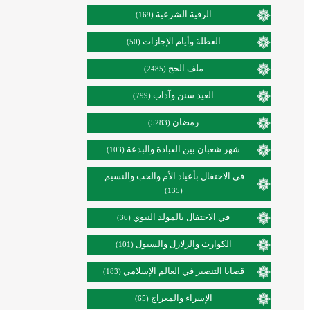
الرقية الشرعية
(169)
العطلة وأيام الإجازات
(50)
ملف الحج
(2485)
العيد سنن وآداب
(799)
رمضان
(5283)
شهر شعبان بين العبادة والبدعة
(103)
في الاحتفال بأعياد الأم والحب والنسيم
(135)
في الاحتفال بالمولد النبوي
(36)
الكوارث والزلازل والسيول
(101)
قضايا التنصير في العالم الإسلامي
(183)
الإسراء والمعراج
(65)