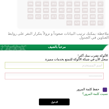
396
395
394
393
392
391
390
389
388
387
406
405
404
403
402
401
400
399
398
397
416
415
414
413
412
411
410
409
408
407
421
420
419
418
417
ملاحظة: يمكنك ترتيب البيانات صعوداً و نزولاً بتكرار النقر على روابط
العناوين في الجدول
مرحباً بالضيف
الألوكة تقترب منك أكثر!
سجل الآن في شبكة الألوكة للتمتع بخدمات مميزة.
حفظ كلمة المرور
نسيت كلمة المرور؟