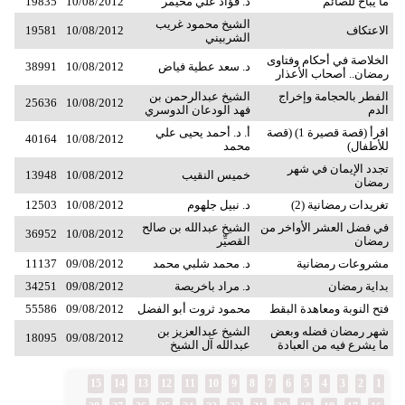
ما يباح للصائم
د. فؤاد علي مخيمر
10/08/2012
19835
الشيخ محمود غريب
الاعتكاف
10/08/2012
19581
الشربيني
الخلاصة في أحكام وفتاوى
د. سعد عطية فياض
10/08/2012
38991
رمضان.. أصحاب الأعذار
الفطر بالحجامة وإخراج
الشيخ عبدالرحمن بن
25636
10/08/2012
الدم
فهد الودعان الدوسري
اقرأ (قصة قصيرة 1) (قصة
أ. د. أحمد يحيى علي
40164
10/08/2012
للأطفال)
محمد
تجدد الإيمان في شهر
خميس النقيب
10/08/2012
13948
رمضان
تغريدات رمضانية (2)
د. نبيل جلهوم
10/08/2012
12503
في فضل العشر الأواخر من
الشيخ عبدالله بن صالح
36952
10/08/2012
رمضان
القصيِّر
مشروعات رمضانية
د. محمد شلبي محمد
09/08/2012
11137
بداية رمضان
د. مراد باخريصة
09/08/2012
34251
فتح النوبة ومعاهدة البقط
محمود ثروت أبو الفضل
09/08/2012
55586
شهر رمضان فضله وبعض
الشيخ عبدالعزيز بن
18095
09/08/2012
ما يشرع فيه من العبادة
عبدالله آل الشيخ
15
14
13
12
11
10
9
8
7
6
5
4
3
2
1