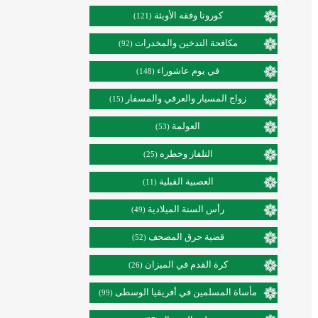
كورونا وفقه الأوبئة
(121)
مكافحة التدخين والمخدرات
(92)
في يوم عاشوراء
(148)
زواج المسيار والعرفي والمسفار
(15)
العولمة
(53)
التلفاز وخطره
(25)
العصبية القبلية
(11)
رأس السنة الميلادية
(49)
قضية حرق المصحف
(52)
كرة القدم في الميزان
(26)
مأساة المسلمين في أفريقيا الوسطى
(99)