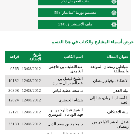
ملف الصومال
(27)
مسلمو بورما "ميانمار"
(56)
ملف الاستشراق
(214)
عرض أسماء المشايخ والكتاب في هذا القسم
تاريخ
عنوان المقالة
اسم الكاتب
قراءة
الإضافة
شياطين رمضان الموثقة
عبداللطيف بن هاجس
9565
13/08/2012
والمطلقة
الغامدي
الشيخ فيصل بن
الاعتكاف وقيام رمضان
12/08/2012
19182
عبدالعزيز آل مبارك
ليلة القدر
د. سعد عطية فياض
12/08/2012
36398
يا أصحاب الريان، هيا إلى
هشام الجوهري
12/08/2012
12824
الجنة
الشيخ عبدالرحمن بن
سنة الاعتكاف
12/08/2012
22121
فهد الودعان الدوسري
فضل العشر الأواخر من
د. محمد بن سعد الدبل
12/08/2012
35130
رمضان
الشيخ عبدالله بن صالح