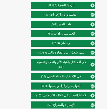
الرقية الشرعية
(169)
العطلة وأيام الإجازات
(50)
ملف الحج
(2485)
العيد سنن وآداب
(799)
رمضان
(5283)
شهر شعبان بين العبادة والبدعة
(103)
في الاحتفال بأعياد الأم والحب والنسيم
(135)
في الاحتفال بالمولد النبوي
(36)
الكوارث والزلازل والسيول
(101)
قضايا التنصير في العالم الإسلامي
(183)
الإسراء والمعراج
(65)