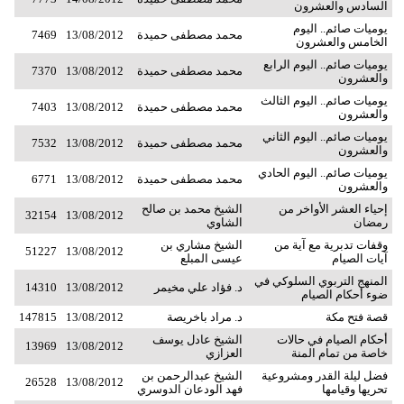
السادس والعشرون
يوميات صائم.. اليوم
محمد مصطفى حميدة
13/08/2012
7469
الخامس والعشرون
يوميات صائم.. اليوم الرابع
محمد مصطفى حميدة
13/08/2012
7370
والعشرون
يوميات صائم.. اليوم الثالث
محمد مصطفى حميدة
13/08/2012
7403
والعشرون
يوميات صائم.. اليوم الثاني
محمد مصطفى حميدة
13/08/2012
7532
والعشرون
يوميات صائم.. اليوم الحادي
محمد مصطفى حميدة
13/08/2012
6771
والعشرون
إحياء العشر الأواخر من
الشيخ محمد بن صالح
32154
13/08/2012
رمضان
الشاوي
وقفات تدبرية مع آية من
الشيخ مشاري بن
51227
13/08/2012
آيات الصيام
عيسى المبلع
المنهج التربوي السلوكي في
د. فؤاد علي مخيمر
13/08/2012
14310
ضوء أحكام الصيام
قصة فتح مكة
د. مراد باخريصة
13/08/2012
147815
أحكام الصيام في حالات
الشيخ عادل يوسف
13969
13/08/2012
خاصة من تمام المنة
العزازي
فضل ليلة القدر ومشروعية
الشيخ عبدالرحمن بن
26528
13/08/2012
تحريها وقيامها
فهد الودعان الدوسري