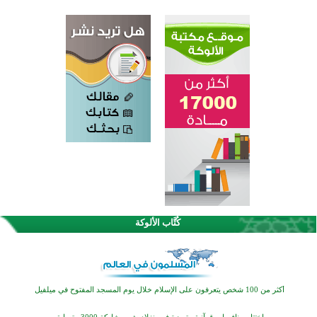
كُتَّاب الألوكة
القرآن والتربية في صدارة البرامج الصيفية للمسلمين في بينزا وساراتوف وموردوفيا هذا العام
اختتام الدورة التاسعة لمسابقة حفظ وتلاوة القرآن الكريم في أزناكاييف
أكثر من 100 شخص يتعرفون على الإسلام خلال يوم المسجد المفتوح في ميلفيل
اختتام منافسات قرآنية متميزة في بنغلاديش بمشاركة 3000 متسابق