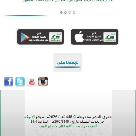
أكثر من 400 طالب يشاركون في مسابقة المعلومات الإسلامية بأستراليا
افتتاح تاريخي لأول مسجد في بلييفليا بالجبل الأسود منذ أكثر من قرن
منطقة ريبوفسي تحتفل بميلاد مسجد جديد في أجواء إيمانية مميزة
أكبر مشروع إسلامي في ريف أستراليا يفتتح أبوابه بعد سنوات من العمل والعطاء
القرآن والتربية في صدارة البرامج الصيفية للمسلمين في بينزا وساراتوف وموردوفيا هذا العام
اختتام الدورة التاسعة لمسابقة حفظ وتلاوة القرآن الكريم في أزناكاييف
أكثر من 100 شخص يتعرفون على الإسلام خلال يوم المسجد المفتوح في ميلفيل
اختتام منافسات قرآنية متميزة في بنغلاديش بمشاركة 3000 متسابق
حقوق النشر محفوظة © 1448هـ / 2026م لموقع
الألوكة
آخر تحديث للشبكة بتاريخ : 26/2/1448هـ - الساعة: 14:4
أضف محرك بحث الألوكة إلى متصفح الويب