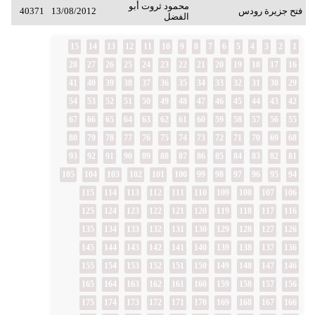
محمود ثروت أبو
فتح جزيرة رودس
13/08/2012
40371
الفضل
15
14
13
12
11
10
9
8
7
6
5
4
3
2
1
28
27
26
25
24
23
22
21
20
19
18
17
16
41
40
39
38
37
36
35
34
33
32
31
30
29
54
53
52
51
50
49
48
47
46
45
44
43
42
67
66
65
64
63
62
61
60
59
58
57
56
55
80
79
78
77
76
75
74
73
72
71
70
69
68
93
92
91
90
89
88
87
86
85
84
83
82
81
105
104
103
102
101
100
99
98
97
96
95
94
115
114
113
112
111
110
109
108
107
106
125
124
123
122
121
120
119
118
117
116
135
134
133
132
131
130
129
128
127
126
145
144
143
142
141
140
139
138
137
136
155
154
153
152
151
150
149
148
147
146
165
164
163
162
161
160
159
158
157
156
175
174
173
172
171
170
169
168
167
166