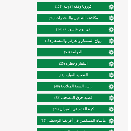
كورونا وفقه الأوبئة
(121)
مكافحة التدخين والمخدرات
(92)
في يوم عاشوراء
(148)
زواج المسيار والعرفي والمسفار
(15)
العولمة
(53)
التلفاز وخطره
(25)
العصبية القبلية
(11)
رأس السنة الميلادية
(49)
قضية حرق المصحف
(52)
كرة القدم في الميزان
(26)
مأساة المسلمين في أفريقيا الوسطى
(99)