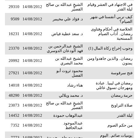
في الاجتهاد في العشر وقيام
الشيخ عبدالله بن صالح
29310
14/08/2012
ليلة القدر
القصيِّر
كيف نربي أنفسنا في شهر
د. فؤاد علي مخيمر
14/08/2012
9509
الصيام؟
الخلاصة في أحكام وفتاوى
رمضان.. آداب الصيام
د. سعد عطية فياض
14/08/2012
16231
المستحبة
الشيخ عبدالرحمن بن
وجوب إخراج زكاة المال (1)
14/08/2012
23370
فهد الودعان الدوسري
رمضان.. والذين جاهدوا ومن
الشيخ عبدالله بن
20992
14/08/2012
يمنون
محمد البصري
محمود ثروت أبو
فتح سرقوسة
14/08/2012
27921
الفضل
رمضان في ليبيا.. عبادة
هناء رشاد
14/08/2012
14018
ومهرجان تسوق عائلي
حرمة رمضان
د. محمد ويلالي
14/08/2012
48290
الشيخ عبدالله بن صالح
صلاة التراويح
14/08/2012
23073
القصيِّر
ليلة القدر
عبدالوهاب حمودة
14/08/2012
14452
عبدالموجود
من حكم الصوم
14/08/2012
7352
عبدالحافظ
يوميات صائم.. اليوم
محمد مصطفى حميدة
14/08/2012
7773