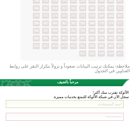
356
355
354
353
352
351
350
349
348
347
366
365
364
363
362
361
360
359
358
357
376
375
374
373
372
371
370
369
368
367
386
385
384
383
382
381
380
379
378
377
396
395
394
393
392
391
390
389
388
387
406
405
404
403
402
401
400
399
398
397
416
415
414
413
412
411
410
409
408
407
421
420
419
418
417
ملاحظة: يمكنك ترتيب البيانات صعوداً و نزولاً بتكرار النقر على روابط
العناوين في الجدول
مرحباً بالضيف
الألوكة تقترب منك أكثر!
سجل الآن في شبكة الألوكة للتمتع بخدمات مميزة.