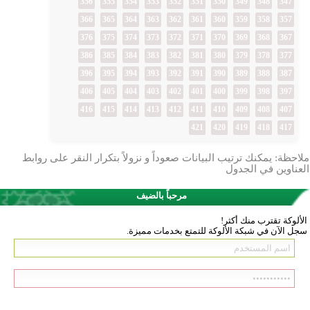
356
355
354
353
352
351
350
349
348
347
366
365
364
363
362
361
360
359
358
357
376
375
374
373
372
371
370
369
368
367
386
385
384
383
382
381
380
379
378
377
396
395
394
393
392
391
390
389
388
387
406
405
404
403
402
401
400
399
398
397
416
415
414
413
412
411
410
409
408
407
421
420
419
418
417
ملاحظة: يمكنك ترتيب البيانات صعوداً و نزولاً بتكرار النقر على روابط
العناوين في الجدول
مرحباً بالضيف
الألوكة تقترب منك أكثر!
سجل الآن في شبكة الألوكة للتمتع بخدمات مميزة.