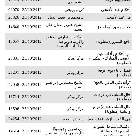
الشعراوي
أحكام عيد الأضحى
كريم بروقي
25/10/2012
61070
في عيد الأضحى
د. محمد بن سعد الدبل
25/10/2012
23826
الشيخ علي رمضان علي
حجك مبرور (مطوية)
25/10/2012
14640
السيد
المكتب التعاوني للدعوة
الحج المبرور (مطوية)
والإرشاد وتوعية
25/10/2012
17657
الجاليات بالروضة
من أحكام وآداب عيد
الأضحى المبارك - التكبير -
مركز وذكر
25/10/2012
25881
(مطوية)
فضل دعاء يوم عرفة
مركز وذكر
25/10/2012
20291
(مطوية)
"وأذن في الناس بالحج"
الشيخ محمد بن إبراهيم
47958
25/10/2012
(خطبة)
السبر
حال السلف في عرفات
مركز وذكر
25/10/2012
16714
(مطوية)
حال السلف عند الإحرام
مركز وذكر
25/10/2012
16596
والتلبية (مطوية)
هي الكعبة الزهراء (قصيدة)
د. حيدر الغدير
25/10/2012
24254
انكشاف نشاط القنوات
أبي سويل وجيسيكا
التنصيرية الفضائية
25/10/2012
14514
جاريسون وكين بنسينجر
المناهضة للإسلام