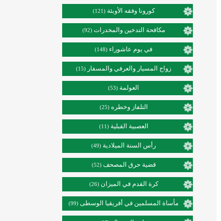
كورونا وفقه الأوبئة
(121)
مكافحة التدخين والمخدرات
(92)
في يوم عاشوراء
(148)
زواج المسيار والعرفي والمسفار
(15)
العولمة
(53)
التلفاز وخطره
(25)
العصبية القبلية
(11)
رأس السنة الميلادية
(49)
قضية حرق المصحف
(52)
كرة القدم في الميزان
(26)
مأساة المسلمين في أفريقيا الوسطى
(99)