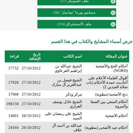
ملف الصومال
(27)
مسلمو بورما "ميانمار"
(56)
ملف الاستشراق
(214)
عرض أسماء المشايخ والكتاب في هذا القسم
تاريخ
عنوان المقالة
اسم الكاتب
قراءة
الإضافة
أحكام الحج والأضحية
الشيخ عبدالله بن
17752
27/10/2012
(WORD)
إبراهيم القرعاوي
أقوال العلماء الأعلام على
الشيخ فيصل بن
أحاديث عمدة الأحكام (باب
27/10/2012
17928
عبدالعزيز آل مبارك
صلاة العيدين 2)
ذبح الأضحية (مطوية)
مركز وذكر
27/10/2012
17968
أحكام السعي بين الصفا
الشيخ عادل يوسف
198158
27/10/2012
والمروة
العزازي
الشيخ علي رمضان علي
أحكام الأضحية
26/10/2012
14691
السيد
عبدالله بن أحمد آل
أحكام عيد الأضحى (مطوية)
26/10/2012
24164
علاف