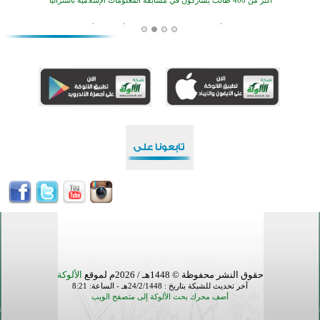
افتتاح تاريخي لأول مسجد في بلييفليا بالجبل الأسود منذ أكثر من قرن
منطقة ريبوفسي تحتفل بميلاد مسجد جديد في أجواء إيمانية مميزة
أكبر مشروع إسلامي في ريف أستراليا يفتتح أبوابه بعد سنوات من العمل والعطاء
القرآن والتربية في صدارة البرامج الصيفية للمسلمين في بينزا وساراتوف وموردوفيا هذا العام
اختتام الدورة التاسعة لمسابقة حفظ وتلاوة القرآن الكريم في أزناكاييف
تيسليتش تختتم برنامجا تعليميا لتعزيز القيم وبناء الشخصية للشباب المسلمين
اختتام منافسات قرآنية متميزة في بنغلاديش بمشاركة 3000 متسابق
أكثر من 400 طالب يشاركون في مسابقة المعلومات الإسلامية بأستراليا
حقوق النشر محفوظة © 1448هـ / 2026م لموقع
الألوكة
آخر تحديث للشبكة بتاريخ : 24/2/1448هـ - الساعة: 8:21
أضف محرك بحث الألوكة إلى متصفح الويب