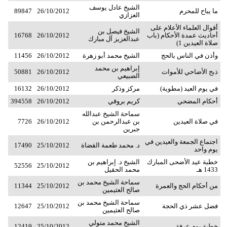
الشيخ عادل يوسف
ما يباح للمحرم
26/10/2012
89847
العزازي
أقوال العلماء الأعلام على
الشيخ فيصل بن
أحاديث عمدة الأحكام (باب
26/10/2012
16768
عبدالعزيز آل مبارك
صلاة العيدين 1)
وأذن في الناس بالحج
الشيخ محمد أبو زهرة
26/10/2012
11456
إبراهيم بن محمد
ذبح الأضاحي للأموات
26/10/2012
50881
الضبيعي
في يوم العيد (مطوية)
مركز وذكر
26/10/2012
16132
أحكام المضحي
كريم بروقي
26/10/2012
394558
سماحة الشيخ عبدالله
في صلاة العيدين
بن عبدالرحمن بن
26/10/2012
7726
جبرين
اجتماع الجمعة والعيدين في
د. محمد طعمة القضاة
25/10/2012
17490
يوم واحد
خطبة عيد الأضحى المبارك
الشيخ د. إبراهيم بن
52556
25/10/2012
1433 هـ
محمد الحقيل
سماحة الشيخ محمد بن
من أحكام الحج والعمرة
25/10/2012
11344
صالح العثيمين
سماحة الشيخ محمد بن
فضل عشر ذي الحجة
25/10/2012
12647
صالح العثيمين
الشيخ محمد متولي
خطبة يوم عرفة
25/10/2012
12419