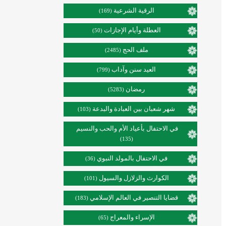
الرقية الشرعية
(169)
العطلة وأيام الإجازات
(50)
ملف الحج
(2485)
العيد سنن وآداب
(799)
رمضان
(5283)
شهر شعبان بين العبادة والبدعة
(103)
في الاحتفال بأعياد الأم والحب والنسيم
(135)
في الاحتفال بالمولد النبوي
(36)
الكوارث والزلازل والسيول
(101)
قضايا التنصير في العالم الإسلامي
(183)
الإسراء والمعراج
(65)