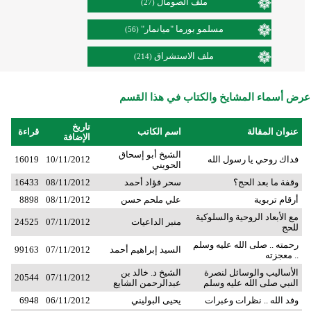
ملف الصومال
(27)
مسلمو بورما "ميانمار"
(56)
ملف الاستشراق
(214)
عرض أسماء المشايخ والكتاب في هذا القسم
تاريخ
عنوان المقالة
اسم الكاتب
قراءة
الإضافة
الشيخ أبو إسحاق
فداك روحي يا رسول الله
10/11/2012
16019
الحويني
وقفة ما بعد الحج؟
سحر فؤاد أحمد
08/11/2012
16433
أرقام تربوية
علي ملحم حسن
08/11/2012
8898
مع الأبعاد الروحية والسلوكية
منبر الداعيات
07/11/2012
24525
للحج
رحمته .. صلى الله عليه وسلم
السيد إبراهيم أحمد
07/11/2012
99163
.. معجزته
الأساليب والوسائل لنصرة
الشيخ د. خالد بن
20544
07/11/2012
النبي صلى الله عليه وسلم
عبدالرحمن الشايع
وفد الله .. نظرات وعبرات
يحيى البوليني
06/11/2012
6948