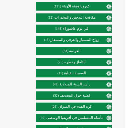
كورونا وفقه الأوبئة
(121)
مكافحة التدخين والمخدرات
(92)
في يوم عاشوراء
(148)
زواج المسيار والعرفي والمسفار
(15)
العولمة
(53)
التلفاز وخطره
(25)
العصبية القبلية
(11)
رأس السنة الميلادية
(49)
قضية حرق المصحف
(52)
كرة القدم في الميزان
(26)
مأساة المسلمين في أفريقيا الوسطى
(99)