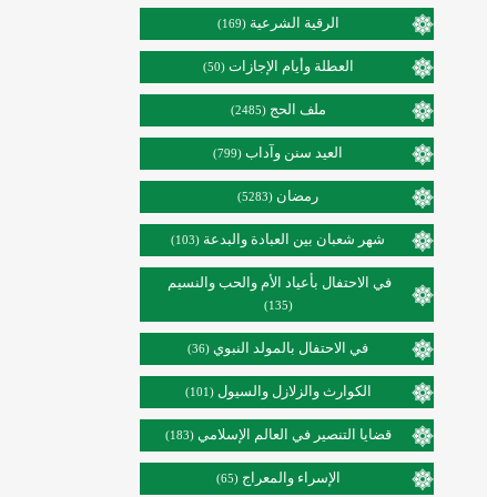
الرقية الشرعية
(169)
العطلة وأيام الإجازات
(50)
ملف الحج
(2485)
العيد سنن وآداب
(799)
رمضان
(5283)
شهر شعبان بين العبادة والبدعة
(103)
في الاحتفال بأعياد الأم والحب والنسيم
(135)
في الاحتفال بالمولد النبوي
(36)
الكوارث والزلازل والسيول
(101)
قضايا التنصير في العالم الإسلامي
(183)
الإسراء والمعراج
(65)