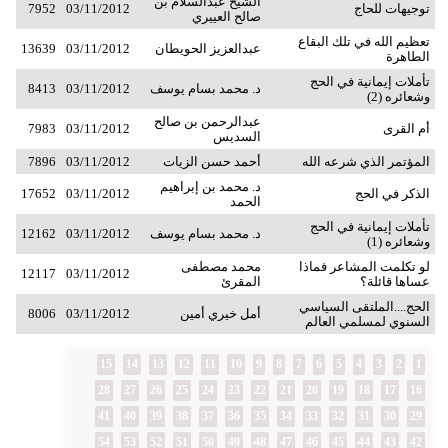
الشيخ عبدالسلام بن
توجيهات للحاج
03/11/2012
7952
صالح العييري
تعظيم الله في تلك البقاع
عبدالعزيز الحويطان
03/11/2012
13639
الطاهرة
تأملات إيمانية في الحج
د. محمد بسام يوسف
03/11/2012
8413
وشعائره (2)
عبدالرحمن بن صالح
أم القرى
03/11/2012
7983
السديس
المؤتمر الذي شرعه الله
أحمد حسن الزيات
03/11/2012
7896
د. محمد بن إبراهيم
الذكر في الحج
03/11/2012
17652
الحمد
تأملات إيمانية في الحج
د. محمد بسام يوسف
03/11/2012
12162
وشعائره (1)
لو تكلمت المشاعر فماذا
محمد مصطفى
12117
03/11/2012
عساها قائلة؟
المقرئ
الحج....الملتقى السياسي
أمل خيري أمين
03/11/2012
8006
السنوي لمسلمي العالم
15
14
13
12
11
10
9
8
7
6
5
4
3
2
1
28
27
26
25
24
23
22
21
20
19
18
17
16
41
40
39
38
37
36
35
34
33
32
31
30
29
54
53
52
51
50
49
48
47
46
45
44
43
42