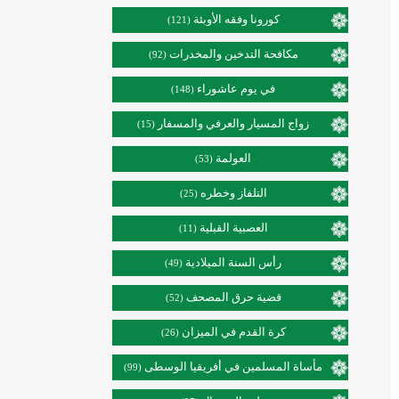
كورونا وفقه الأوبئة
(121)
مكافحة التدخين والمخدرات
(92)
في يوم عاشوراء
(148)
زواج المسيار والعرفي والمسفار
(15)
العولمة
(53)
التلفاز وخطره
(25)
العصبية القبلية
(11)
رأس السنة الميلادية
(49)
قضية حرق المصحف
(52)
كرة القدم في الميزان
(26)
مأساة المسلمين في أفريقيا الوسطى
(99)