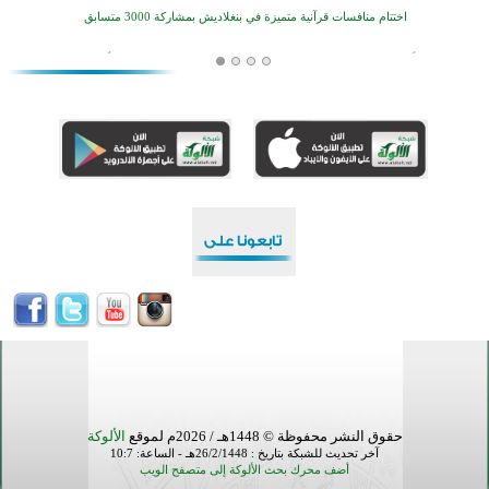
اختتام منافسات قرآنية متميزة في بنغلاديش بمشاركة 3000 متسابق
أكثر من 400 طالب يشاركون في مسابقة المعلومات الإسلامية بأستراليا
افتتاح تاريخي لأول مسجد في بلييفليا بالجبل الأسود منذ أكثر من قرن
منطقة ريبوفسي تحتفل بميلاد مسجد جديد في أجواء إيمانية مميزة
أكبر مشروع إسلامي في ريف أستراليا يفتتح أبوابه بعد سنوات من العمل والعطاء
القرآن والتربية في صدارة البرامج الصيفية للمسلمين في بينزا وساراتوف وموردوفيا هذا العام
اختتام الدورة التاسعة لمسابقة حفظ وتلاوة القرآن الكريم في أزناكاييف
أكثر من 100 شخص يتعرفون على الإسلام خلال يوم المسجد المفتوح في ميلفيل
اختتام منافسات قرآنية متميزة في بنغلاديش بمشاركة 3000 متسابق
حقوق النشر محفوظة © 1448هـ / 2026م لموقع
الألوكة
آخر تحديث للشبكة بتاريخ : 26/2/1448هـ - الساعة: 10:7
أضف محرك بحث الألوكة إلى متصفح الويب