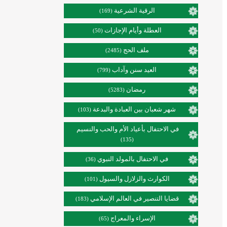
الرقية الشرعية
(169)
العطلة وأيام الإجازات
(50)
ملف الحج
(2485)
العيد سنن وآداب
(799)
رمضان
(5283)
شهر شعبان بين العبادة والبدعة
(103)
في الاحتفال بأعياد الأم والحب والنسيم
(135)
في الاحتفال بالمولد النبوي
(36)
الكوارث والزلازل والسيول
(101)
قضايا التنصير في العالم الإسلامي
(183)
الإسراء والمعراج
(65)