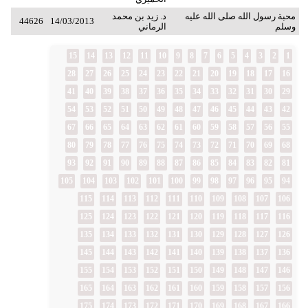
محبة رسول الله صلى الله عليه
د. زيد بن محمد
44626
14/03/2013
وسلم
الرماني
15
14
13
12
11
10
9
8
7
6
5
4
3
2
1
28
27
26
25
24
23
22
21
20
19
18
17
16
41
40
39
38
37
36
35
34
33
32
31
30
29
54
53
52
51
50
49
48
47
46
45
44
43
42
67
66
65
64
63
62
61
60
59
58
57
56
55
80
79
78
77
76
75
74
73
72
71
70
69
68
93
92
91
90
89
88
87
86
85
84
83
82
81
105
104
103
102
101
100
99
98
97
96
95
94
115
114
113
112
111
110
109
108
107
106
125
124
123
122
121
120
119
118
117
116
135
134
133
132
131
130
129
128
127
126
145
144
143
142
141
140
139
138
137
136
155
154
153
152
151
150
149
148
147
146
165
164
163
162
161
160
159
158
157
156
175
174
173
172
171
170
169
168
167
166