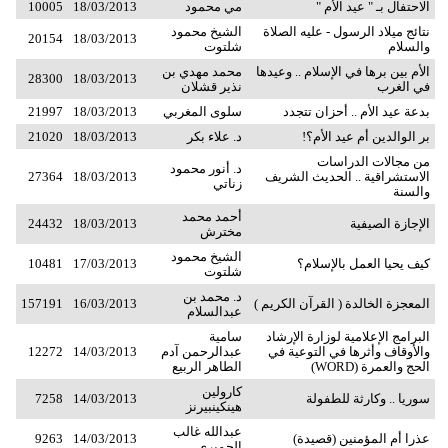
الاحتفال بـ " عيد الأم "
مي محمود
18/03/2013
10005
نتائج ميلاد الرسول - عليه الصلاة
الشيخ محمود
20154
18/03/2013
والسلام
شلتوت
الأم بين برها في الإسلام .. وعيدها
محمد مهدي بن
28300
18/03/2013
في الغرب
نذير قشلان
بدعة عيد الأم .. أحزان تتجدد
سلوى المغربي
18/03/2013
21997
بر الوالدين أم عيد الأم؟!
د. علاء بكر
18/03/2013
21020
من مجالات الدراسات
د. أنور محمود
الاستشراقية .. الحديث الشريف
18/03/2013
27364
زناتي
والسنة
أحمد محمد
الإجازة الصيفية
18/03/2013
24432
مخترش
الشيخ محمود
كيف يحيا العمل بالإسلام؟
17/03/2013
10481
شلتوت
د. محمد بن
المعجزة الخالدة ( القرآن الكريم )
16/03/2013
157191
عبدالسلام
البرامج الإعلامية لوزارة الإرشاد
سامية
والأوقاف وأثرها في التوعية في
عبدالرحمن آدم
14/03/2013
12272
الحج والعمرة (WORD)
الطاهر الربيع
كارولين
سوريا .. وكارثة للطفولة
14/03/2013
7258
هينكينبيرنز
عبدالله غالب
عذرا أم المؤمنين (قصيدة)
14/03/2013
9263
الحميري