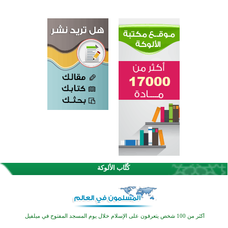
كُتَّاب الألوكة
القرآن والتربية في صدارة البرامج الصيفية للمسلمين في بينزا وساراتوف وموردوفيا هذا العام
اختتام الدورة التاسعة لمسابقة حفظ وتلاوة القرآن الكريم في أزناكاييف
أكثر من 100 شخص يتعرفون على الإسلام خلال يوم المسجد المفتوح في ميلفيل