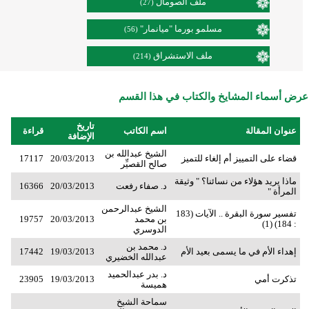
ملف الصومال
(27)
مسلمو بورما "ميانمار"
(56)
ملف الاستشراق
(214)
عرض أسماء المشايخ والكتاب في هذا القسم
تاريخ
عنوان المقالة
اسم الكاتب
قراءة
الإضافة
الشيخ عبدالله بن
قضاء على التمييز أم إلغاء للتميز
20/03/2013
17117
صالح القصيِّر
ماذا يريد هؤلاء من نسائنا؟ " وثيقة
د. صفاء رفعت
20/03/2013
16366
المرأة "
الشيخ عبدالرحمن
تفسير سورة البقرة .. الآيات (183
بن محمد
20/03/2013
19757
: 184) (1)
الدوسري
د. محمد بن
إهداء الأم في ما يسمى بعيد الأم
19/03/2013
17442
عبدالله الخضيري
د. بدر عبدالحميد
تذكرت أمي
19/03/2013
23905
هميسة
سماحة الشيخ