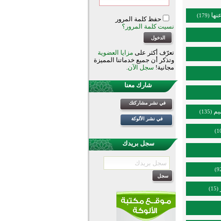
نها
(179)
حفظ كلمة المرور
نسيت كلمة المرور؟
تعرّف أكثر على
مزايا العضوية
وتذكر أن جميع خدماتنا المميزة
مجانية!
سجل الآن
.
شارك معنا
في نشر مشاركتك
يم
(135)
في نشر الألوكة
سجل بريدك
(15)