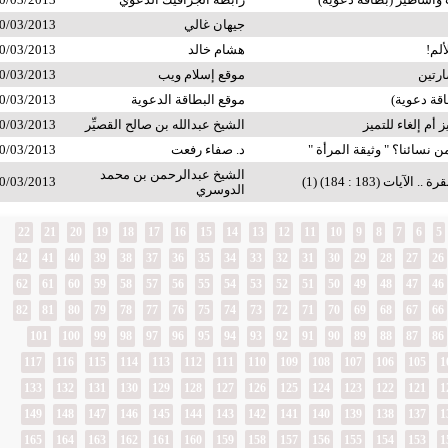
جيهان غالي
0/03/2013
ألم!
هشام خالد
0/03/2013
ارتين
موقع إسلام ويب
0/03/2013
قة دعوية)
موقع البطاقة الدعوية
0/03/2013
 أم إلغاء للتميز
الشيخ عبدالله بن صالح القصيِّر
0/03/2013
من نسائنا؟ " وثيقة المرأة "
د. صفاء رفعت
0/03/2013
الشيخ عبدالرحمن بن محمد
آيات (183 : 184) (1)
0/03/2013
الدوسري
22
21
20
19
18
17
16
15
14
13
12
11
10
9
8
7
6
5
42
41
40
39
38
37
36
35
34
33
32
31
30
29
28
27
26
62
61
60
59
58
57
56
55
54
53
52
51
50
49
48
47
46
82
81
80
79
78
77
76
75
74
73
72
71
70
69
68
67
66
101
100
99
98
97
96
95
94
93
92
91
90
89
88
87
86
117
116
115
114
113
112
111
110
109
108
107
106
105
1
133
132
131
130
129
128
127
126
125
124
123
122
121
1
149
148
147
146
145
144
143
142
141
140
139
138
137
1
165
164
163
162
161
160
159
158
157
156
155
154
153
1