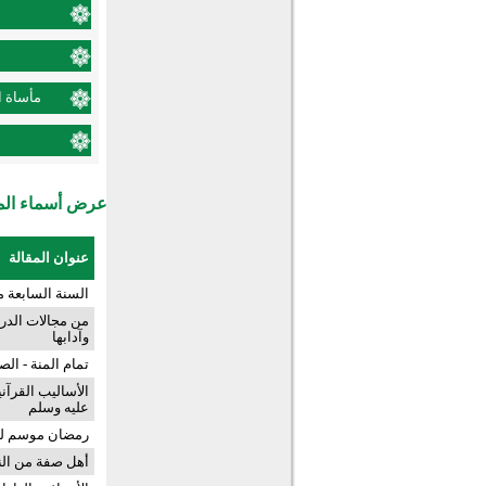
مأساة ا
عرض أسماء المش
عنوان المقالة
السنة السابعة 
من مجالات الدرا
وآدابها
تمام المنة - الصلاة
الأساليب القرآن
عليه وسلم
رمضان موسم لل
أهل صفة من الن