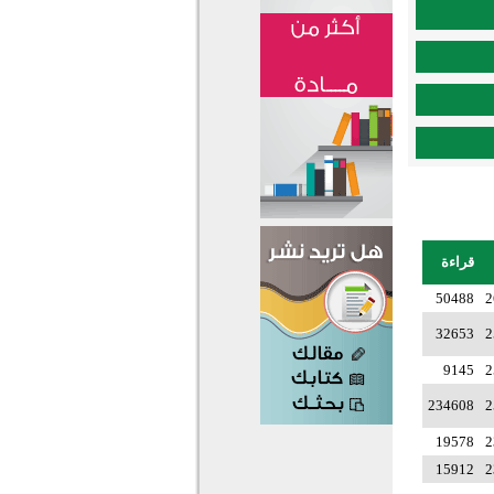
قراءة
50488
2
32653
2
9145
2
234608
2
19578
2
15912
2