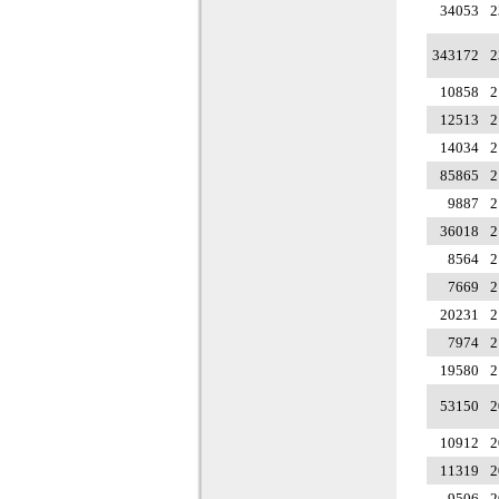
34053
2
343172
2
10858
2
12513
2
14034
2
85865
2
9887
2
36018
2
8564
2
7669
2
20231
2
7974
2
19580
2
53150
2
10912
2
11319
2
9506
2