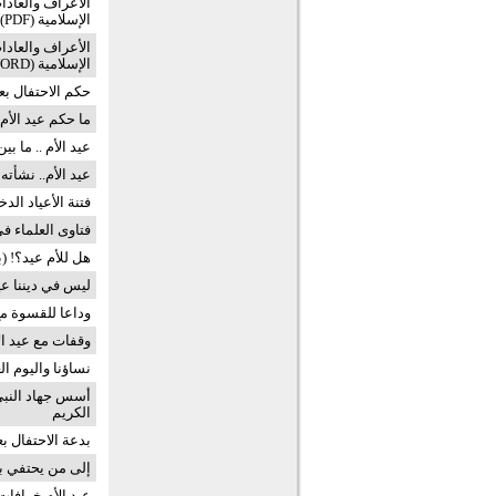
الأعراف والعادا
الإسلامية (PDF)
الأعراف والعادا
الإسلامية (WORD)
حكم الاحتفال بعي
ما حكم عيد الأم
عيد الأم .. ما ب
عيد الأم.. نشأت
فتنة الأعياد الدخ
فتاوى العلماء ف
هل للأم عيد؟! (
ليس في ديننا عي
وداعا للقسوة مع
وقفات مع عيد ال
نساؤنا واليوم ال
أسس جهاد النبي 
الكريم
بدعة الاحتفال بع
إلى من يحتفي بع
عيد الأم خرافات