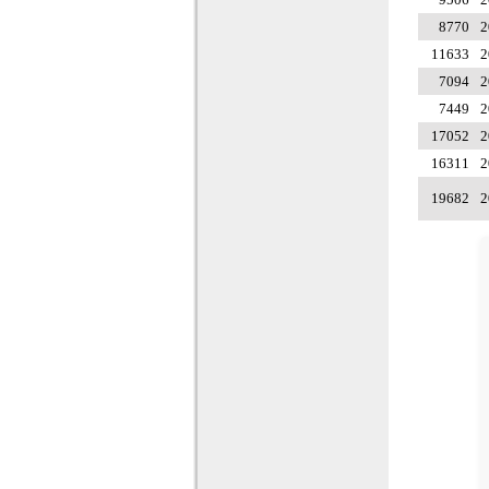
8770
2
11633
2
7094
2
7449
2
17052
2
16311
2
19682
2