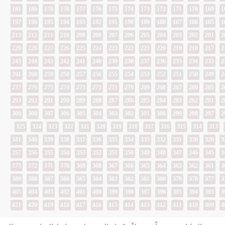
181
180
179
178
177
176
175
174
173
172
171
170
169
1
197
196
195
194
193
192
191
190
189
188
187
186
185
1
213
212
211
210
209
208
207
206
205
204
203
202
201
2
229
228
227
226
225
224
223
222
221
220
219
218
217
2
245
244
243
242
241
240
239
238
237
236
235
234
233
2
261
260
259
258
257
256
255
254
253
252
251
250
249
2
277
276
275
274
273
272
271
270
269
268
267
266
265
2
293
292
291
290
289
288
287
286
285
284
283
282
281
2
309
308
307
306
305
304
303
302
301
300
299
298
297
2
325
324
323
322
321
320
319
318
317
316
315
314
313
341
340
339
338
337
336
335
334
333
332
331
330
329
3
357
356
355
354
353
352
351
350
349
348
347
346
345
3
373
372
371
370
369
368
367
366
365
364
363
362
361
3
389
388
387
386
385
384
383
382
381
380
379
378
377
3
405
404
403
402
401
400
399
398
397
396
395
394
393
3
421
420
419
418
417
416
415
414
413
412
411
410
409
4