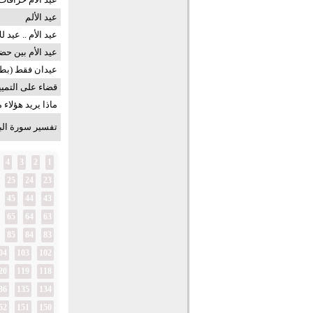
عيد الألم
عيد الأم .. عيد لل
عيد الأم بين حض
عيدان فقط (بطا
قضاء على التمييز
ماذا يريد هؤلاء 
تفسير سورة البقرة .. ال
4
3
2
1
25
24
23
45
44
43
65
64
63
85
84
83
04
103
102
20
119
118
36
135
134
52
151
150