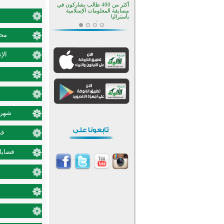
أكثر من 400 طالب يشاركون في
مسابقة المعلومات الإسلامية
بأستراليا
افتتاح تاريخي لأول مسجد في بلييفليا
بالجبل الأسود منذ أكثر من قرن
محم
منطقة ريبوفسي تحتفل بميلاد
مسجد جديد في أجواء إيمانية مميزة
الإ
أكبر مشروع إسلامي في ريف
أستراليا يفتتح أبوابه بعد سنوات من
العمل والعطاء
القرآن والتربية في صدارة البرامج
الصيفية للمسلمين في بينزا
وساراتوف وموردوفيا هذا العام
اختتام الدورة التاسعة لمسابقة حفظ
وتلاوة القرآن الكريم في أزناكاييف
شهر ش
تيسليتش تختتم برنامجا تعليميا لتعزيز
القيم وبناء الشخصية للشباب
في
المسلمين
اختتام منافسات قرآنية متميزة في
بنغلاديش بمشاركة 3000 متسابق
قضايا 
أكثر من 400 طالب يشاركون في
مسابقة المعلومات الإسلامية
بأستراليا