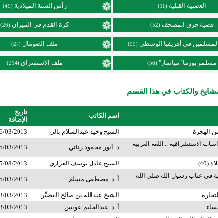
العصبية القبلية
رأس السنة الميلادية
(49)
(11)
قضية حرق المصحف
كرة القدم في الميزان
(26)
(52)
لمسلمين في أفريقيا الوسطى
ملف الصومال
(27)
(99)
مسلمو بورما "ميانمار"
ملف الاستشراق
(214)
(56)
ايخ والكتاب في هذا القسم
تاريخ
اسم الكاتب
الإضافة
من الهجرة
الشيخ وحيد عبدالسلام بالي
6/03/2013
سات الاستشراقية .. اللغة العربية
د. أنور محمود زناتي
5/03/2013
 (40)
الشيخ عادل يوسف العزازي
5/03/2013
ية في عتاب رسول الله صلى الله
أ. د. مصطفى مسلم
5/03/2013
تجارة
الشيخ عبدالله بن صالح القصيِّر
3/03/2013
ساء
أ. د. عبدالحليم عويس
3/03/2013