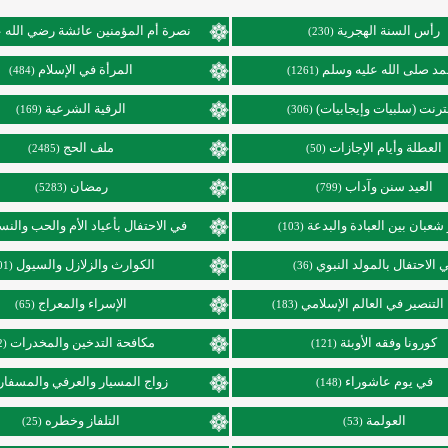
رأس السنة الهجرية
نصرة أم المؤمنين عائشة رضي الله ع
(230)
د صلى الله عليه وسلم
المرأة في الإسلام
(484)
(1261)
نترنت (سلبيات وإيجابيات)
الرقية الشرعية
(169)
(306)
العطلة وأيام الإجازات
ملف الحج
(2485)
(50)
العيد سنن وآداب
رمضان
(5283)
(799)
عبان بين العبادة والبدعة
في الاحتفال بأعياد الأم والحب والنس
(103)
 الاحتفال بالمولد النبوي
الكوارث والزلازل والسيول
(101)
(36)
التنصير في العالم الإسلامي
الإسراء والمعراج
(65)
(183)
كورونا وفقه الأوبئة
مكافحة التدخين والمخدرات
(92)
(121)
في يوم عاشوراء
زواج المسيار والعرفي والمسفار
(148)
العولمة
التلفاز وخطره
(25)
(53)