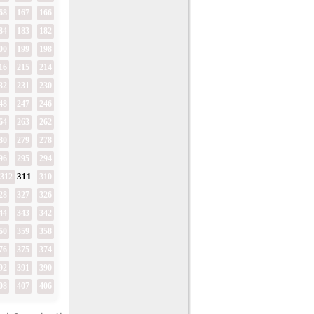
68
167
166
84
183
182
00
199
198
16
215
214
32
231
230
48
247
246
64
263
262
80
279
278
96
295
294
311
312
310
28
327
326
44
343
342
60
359
358
76
375
374
92
391
390
08
407
406