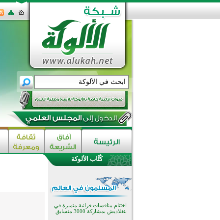
كُتَّاب الألوكة
اختتام الدورة التاسعة لمسابقة حفظ
وتلاوة القرآن الكريم في أزناكاييف
تيسليتش تختتم برنامجا تعليميا لتعزيز
القيم وبناء الشخصية للشباب
المسلمين
اختتام منافسات قرآنية متميزة في
بنغلاديش بمشاركة 3000 متسابق