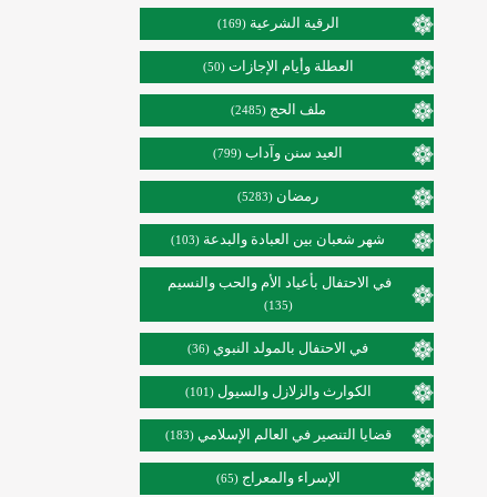
الرقية الشرعية
(169)
العطلة وأيام الإجازات
(50)
ملف الحج
(2485)
العيد سنن وآداب
(799)
رمضان
(5283)
شهر شعبان بين العبادة والبدعة
(103)
في الاحتفال بأعياد الأم والحب والنسيم
(135)
في الاحتفال بالمولد النبوي
(36)
الكوارث والزلازل والسيول
(101)
قضايا التنصير في العالم الإسلامي
(183)
الإسراء والمعراج
(65)