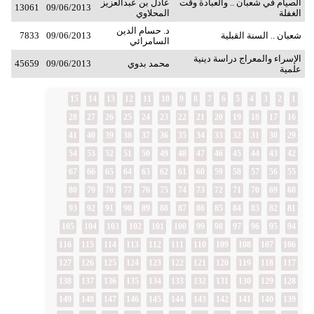
الصيام في شعبان .. والعبادة وقت
عادل بن عبدالعزيز
13061
09/06/2013
الغفلة
المحلاوي
د. حسام الدين
شعبان .. السنة القبلية
09/06/2013
7833
السامرائي
الإسراء والمعراج دراسة دينية
محمد بدوي
09/06/2013
45659
علمية
15
14
13
12
11
10
9
8
7
6
5
4
3
2
1
28
27
26
25
24
23
22
21
20
19
18
17
16
41
40
39
38
37
36
35
34
33
32
31
30
29
54
53
52
51
50
49
48
47
46
45
44
43
42
67
66
65
64
63
62
61
60
59
58
57
56
55
80
79
78
77
76
75
74
73
72
71
70
69
68
93
92
91
90
89
88
87
86
85
84
83
82
81
105
104
103
102
101
100
99
98
97
96
95
94
116
115
114
113
112
111
110
109
108
107
106
127
126
125
124
123
122
121
120
119
118
117
138
137
136
135
134
133
132
131
130
129
128
149
148
147
146
145
144
143
142
141
140
139