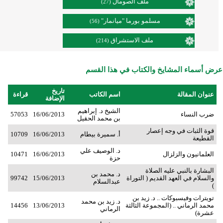
ملف الصومال
(27)
مسلمو بورما "ميانمار"
(56)
ملف الاستشراق
(214)
عرض أسماء المشايخ والكتاب في هذا القسم
تاريخ
عنوان المقالة
اسم الكاتب
قراءة
الإضافة
الشيخ د. إبراهيم
ضرب النساء
16/06/2013
57053
بن محمد الحقيل
قوة الثبات في وجه إعصار
أ. سميرة بيطام
16/06/2013
10709
القطيعة
د. الوصيف علي
العلمانيون والزلزال
16/06/2013
10471
حزة
البشارة بالنبي عليه الصلاة
د. محمد بن
والسلام في العهد القديم ( التوراة
15/06/2013
99742
عبدالسلام
)
تويترات وفيسبوكات .. د. زيد بن
د. زيد بن محمد
محمد الرماني .. (المجموعة الثالثة
13/06/2013
14456
الرماني
عشرة)