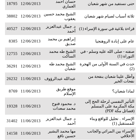
حسان أحمد
حتى نستفيد من شهر شعبان
12/06/2013
18795
العماري
الشيخ محمد حسين
ثلاثة أسباب لصيام شهر شعبان
12/06/2013
38802
يعقوب
د. جمال عبدالعزيز
قراءة بلاغية في سورة الإسراء (1)
12/06/2013
40527
أحمد
إبراهيم بن محمد
عام على إبادة الروهنجيا
12/06/2013
8385
صديق
صفته - صلى الله عليه وسلم - في
الشيخ طه محمد
12755
12/06/2013
التوراة (1)
الساكت
حدث في السنة الأولى من الهجرة
الشيخ محمد طه
36291
12/06/2013
(2)
شعبان
وأطل علينا شعبان بنفحة من
عبدالله عبدالرؤوف
11/06/2013
26232
نفحات الخير
موقع طريق
لماذا شعبان؟
11/06/2013
8769
الإسلام
التأثير النفسي لرحلة الحج إلى
د. محمود فتوح
مكة المكرمة على المسلم
11/06/2013
19328
محمد سعدات
(فضائل مكة PDF)
الإسراء .. تحليل للواقع وبناء
د. جمال عبدالعزيز
31402
11/06/2013
للمستقبل (1)
أحمد
الإسراء بين المرائي والجانب
مها محمد البشير
14158
11/06/2013
الأخلاقي
حسين نافع