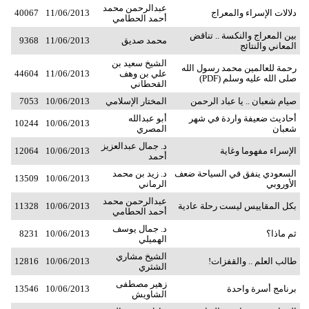
عبدالرحمن محمد
دلالات الإسراء والمعراج
11/06/2013
40067
أحمد الحطامي
بين المعراج والنكسة .. تناقض
محمد صديق
11/06/2013
9368
المعاني والنتائج
الشيخ سعيد بن
رحمة للعالمين محمد رسول الله
علي بن وهف
11/06/2013
44604
صلى الله عليه وسلم (PDF)
القحطاني
صيام شعبان .. يا عباد الرحمن
المختار الإسلامي
10/06/2013
7053
أحاديث ضعيفة واردة في شهر
أبو عبدالله
10244
10/06/2013
شعبان
المصري
د. جمال عبدالعزيز
الإسراء مفهوما وغاية
10/06/2013
12064
أحمد
السعودي ينفق في السياحة ضعف
د. زيد بن محمد
13509
10/06/2013
الأوروبي
الرماني
عبدالرحمن محمد
بكل المقاييس ليست رحلة عادية
10/06/2013
11328
أحمد الحطامي
د. جمال يوسف
ثم ماذا؟
10/06/2013
8231
الهميلي
الشيخ مشاري
طالب العلم .. والقفزات!
10/06/2013
12816
الشثري
زهير مصطفى
برنامج أسرة واحدة
10/06/2013
13546
الشاويش