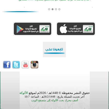
أكثر من 400 طالب يشاركون في مسابقة المعلومات الإسلامية بأستراليا
افتتاح تاريخي لأول مسجد في بلييفليا بالجبل الأسود منذ أكثر من قرن
منطقة ريبوفسي تحتفل بميلاد مسجد جديد في أجواء إيمانية مميزة
أكبر مشروع إسلامي في ريف أستراليا يفتتح أبوابه بعد سنوات من العمل والعطاء
القرآن والتربية في صدارة البرامج الصيفية للمسلمين في بينزا وساراتوف وموردوفيا هذا العام
اختتام الدورة التاسعة لمسابقة حفظ وتلاوة القرآن الكريم في أزناكاييف
أكثر من 100 شخص يتعرفون على الإسلام خلال يوم المسجد المفتوح في ميلفيل
اختتام منافسات قرآنية متميزة في بنغلاديش بمشاركة 3000 متسابق
حقوق النشر محفوظة © 1448هـ / 2026م لموقع
الألوكة
آخر تحديث للشبكة بتاريخ : 26/2/1448هـ - الساعة: 10:7
أضف محرك بحث الألوكة إلى متصفح الويب