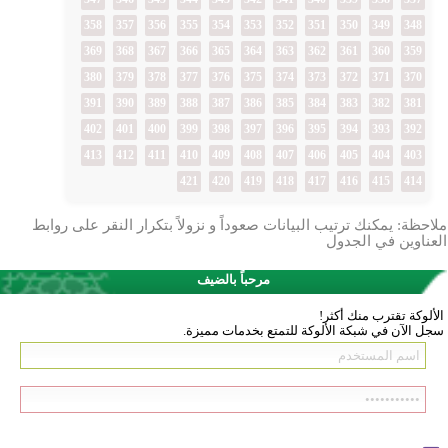
358
357
356
355
354
353
352
351
350
349
348
369
368
367
366
365
364
363
362
361
360
359
380
379
378
377
376
375
374
373
372
371
370
391
390
389
388
387
386
385
384
383
382
381
402
401
400
399
398
397
396
395
394
393
392
413
412
411
410
409
408
407
406
405
404
403
421
420
419
418
417
416
415
414
ملاحظة: يمكنك ترتيب البيانات صعوداً و نزولاً بتكرار النقر على روابط
العناوين في الجدول
مرحباً بالضيف
الألوكة تقترب منك أكثر!
سجل الآن في شبكة الألوكة للتمتع بخدمات مميزة.