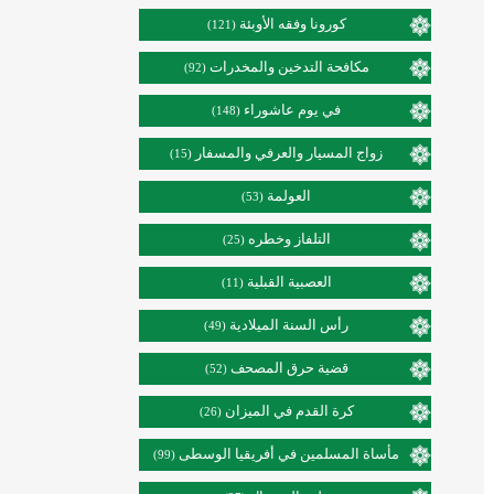
كورونا وفقه الأوبئة
(121)
مكافحة التدخين والمخدرات
(92)
في يوم عاشوراء
(148)
زواج المسيار والعرفي والمسفار
(15)
العولمة
(53)
التلفاز وخطره
(25)
العصبية القبلية
(11)
رأس السنة الميلادية
(49)
قضية حرق المصحف
(52)
كرة القدم في الميزان
(26)
مأساة المسلمين في أفريقيا الوسطى
(99)