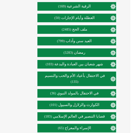
الرقية الشرعية
(169)
العطلة وأيام الإجازات
(50)
ملف الحج
(2485)
العيد سنن وآداب
(799)
رمضان
(5283)
شهر شعبان بين العبادة والبدعة
(103)
في الاحتفال بأعياد الأم والحب والنسيم
(135)
في الاحتفال بالمولد النبوي
(36)
الكوارث والزلازل والسيول
(101)
قضايا التنصير في العالم الإسلامي
(183)
الإسراء والمعراج
(65)