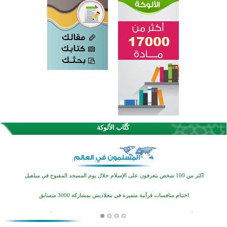
كُتَّاب الألوكة
القرآن والتربية في صدارة البرامج الصيفية للمسلمين في بينزا وساراتوف وموردوفيا هذا العام
اختتام الدورة التاسعة لمسابقة حفظ وتلاوة القرآن الكريم في أزناكاييف
أكثر من 100 شخص يتعرفون على الإسلام خلال يوم المسجد المفتوح في ميلفيل
اختتام منافسات قرآنية متميزة في بنغلاديش بمشاركة 3000 متسابق
أكثر من 400 طالب يشاركون في مسابقة المعلومات الإسلامية بأستراليا
افتتاح تاريخي لأول مسجد في بلييفليا بالجبل الأسود منذ أكثر من قرن