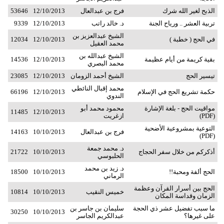
الذبح لغير الله شرك
فرج بن عبدالعال
12/10/2013
53646
تربية العشر .. ورياح الجنة
د. خالد راتب
12/10/2013
9339
الشيخ عبدالعزيز بن
في الحج ( خطبة )
12/10/2013
12034
محمد العقيل
الشيخ عبدالله بن
بقية كريمة من أيام عظيمة
12/10/2013
14536
محمد البصري
تيسير الحج
الشيخ أحمد الزومان
12/10/2013
23085
محمد إقبال النائطي
حكمة تشريع الحج في الإسلام
12/10/2013
66196
الندوي
مواقيت الحج - بلغة الإشارة
محمود محمد أبو
11485
12/10/2013
(PDF)
ازغريت
التوعية بمشروعية الأضحية
فرج بن عبدالعال
10/10/2013
14163
(PDF)
د. محمد جمعة
أذكركم من خلال سفر الحجاج
10/10/2013
21722
الحلبوسي
د. زيد بن محمد
الحج ألفة ومحبة!!
10/10/2013
18500
الرماني
الحج بين أسرار القرآن وعظمة
خميس النقيب
10/10/2013
10814
الزمان وقداسة المكان
ما سبب تفضيل عشر ذي الحجة
سليمان بن جاسر بن
30250
10/10/2013
على غيرها؟
عبدالكريم الجاسر