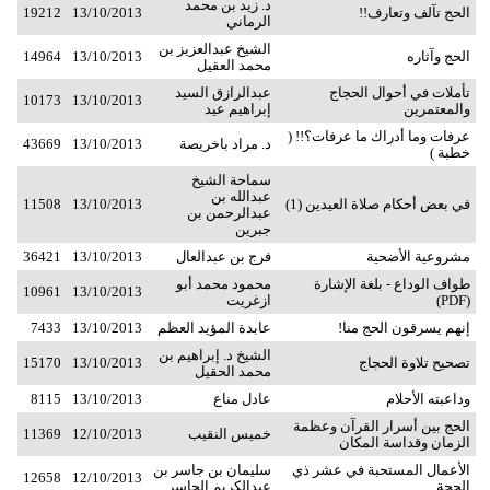
د. زيد بن محمد
الحج تآلف وتعارف!!
13/10/2013
19212
الرماني
الشيخ عبدالعزيز بن
الحج وآثاره
13/10/2013
14964
محمد العقيل
تأملات في أحوال الحجاج
عبدالرازق السيد
10173
13/10/2013
والمعتمرين
إبراهيم عيد
عرفات وما أدراك ما عرفات؟!! (
د. مراد باخريصة
13/10/2013
43669
خطبة )
سماحة الشيخ
عبدالله بن
في بعض أحكام صلاة العيدين (1)
13/10/2013
11508
عبدالرحمن بن
جبرين
مشروعية الأضحية
فرج بن عبدالعال
13/10/2013
36421
طواف الوداع - بلغة الإشارة
محمود محمد أبو
10961
13/10/2013
(PDF)
ازغريت
إنهم يسرقون الحج منا!
عابدة المؤيد العظم
13/10/2013
7433
الشيخ د. إبراهيم بن
تصحيح تلاوة الحجاج
13/10/2013
15170
محمد الحقيل
وداعبته الأحلام
عادل مناع
13/10/2013
8115
الحج بين أسرار القرآن وعظمة
خميس النقيب
12/10/2013
11369
الزمان وقداسة المكان
الأعمال المستحبة في عشر ذي
سليمان بن جاسر بن
12658
12/10/2013
الحجة
عبدالكريم الجاسر