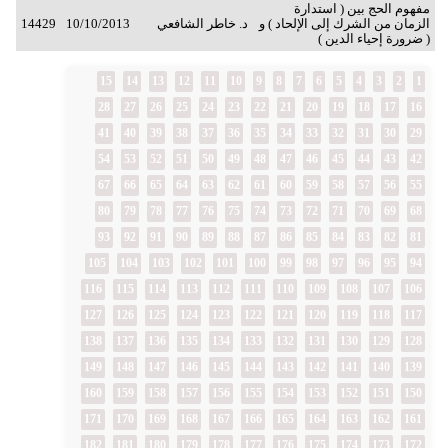
مفهوم الحج بين ( استدارة
الزمان من الشرك إلى الإلحاد ) و
د. خاطر الشافعي
10/10/2013
14429
( ضرورة إحياء الدين )
15
14
13
12
11
10
9
8
7
6
5
4
3
2
1
28
27
26
25
24
23
22
21
20
19
18
17
16
41
40
39
38
37
36
35
34
33
32
31
30
29
54
53
52
51
50
49
48
47
46
45
44
43
42
67
66
65
64
63
62
61
60
59
58
57
56
55
80
79
78
77
76
75
74
73
72
71
70
69
68
93
92
91
90
89
88
87
86
85
84
83
82
81
105
104
103
102
101
100
99
98
97
96
95
94
116
115
114
113
112
111
110
109
108
107
106
127
126
125
124
123
122
121
120
119
118
117
138
137
136
135
134
133
132
131
130
129
128
149
148
147
146
145
144
143
142
141
140
139
160
159
158
157
156
155
154
153
152
151
150
171
170
169
168
167
166
165
164
163
162
161
182
181
180
179
178
177
176
175
174
173
172