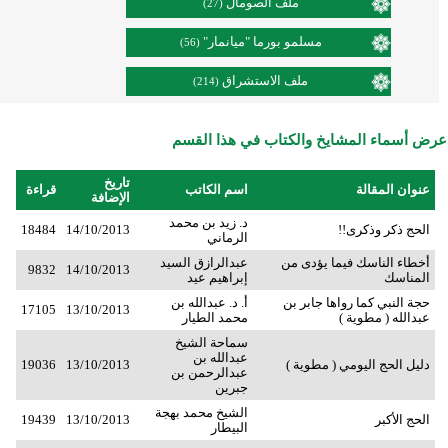
ملف الصومال
(27)
مسلمو بورما "ميانمار"
(56)
ملف الاستشراق
(214)
عرض أسماء المشايخ والكتاب في هذا القسم
تاريخ
عنوان المقالة
اسم الكاتب
قراءة
الإضافة
د. زيد بن محمد
الحج ذكر وذكرى!!
14/10/2013
18484
الرماني
أخطاء الناسك فيما يؤدى من
عبدالرازق السيد
9832
14/10/2013
المناسك
إبراهيم عيد
حجة النبي كما رواها جابر بن
أ. د. عبدالله بن
17105
13/10/2013
عبدالله ( مطوية )
محمد الطيار
سماحة الشيخ
عبدالله بن
دليل الحج اليومي ( مطوية )
13/10/2013
19036
عبدالرحمن بن
جبرين
الشيخ محمد بهجة
الحج الأكبر
13/10/2013
19439
البيطار