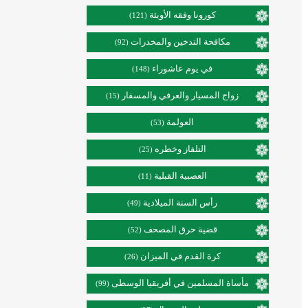
كورونا وفقه الأوبئة
(121)
مكافحة التدخين والمخدرات
(92)
في يوم عاشوراء
(148)
زواج المسيار والعرفي والمسفار
(15)
العولمة
(53)
التلفاز وخطره
(25)
العصبية القبلية
(11)
رأس السنة الميلادية
(49)
قضية حرق المصحف
(52)
كرة القدم في الميزان
(26)
مأساة المسلمين في أفريقيا الوسطى
(99)