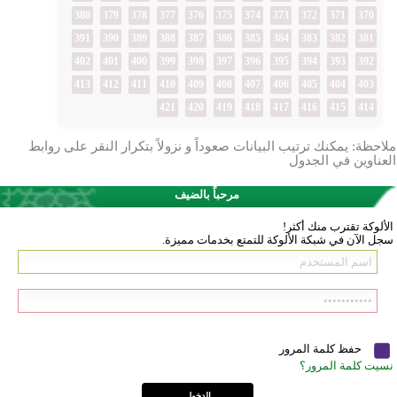
380
379
378
377
376
375
374
373
372
371
370
391
390
389
388
387
386
385
384
383
382
381
402
401
400
399
398
397
396
395
394
393
392
413
412
411
410
409
408
407
406
405
404
403
421
420
419
418
417
416
415
414
ملاحظة: يمكنك ترتيب البيانات صعوداً و نزولاً بتكرار النقر على روابط
العناوين في الجدول
مرحباً بالضيف
الألوكة تقترب منك أكثر!
سجل الآن في شبكة الألوكة للتمتع بخدمات مميزة.
حفظ كلمة المرور
نسيت كلمة المرور؟