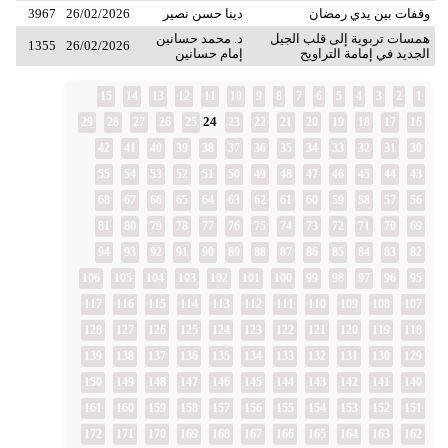
وقفات بين يدي رمضان
دينا حسن نصير
26/02/2026
3967
همسات تربوية إلى قلب الجيل
د. محمد حسانين
1355
26/02/2026
الجديد في إمامة التراويح
إمام حسانين
15
14
13
12
11
10
9
8
7
6
5
4
3
2
1
24
29
28
27
26
25
23
22
21
20
19
18
17
16
42
41
40
39
38
37
36
35
34
33
32
31
30
55
54
53
52
51
50
49
48
47
46
45
44
43
68
67
66
65
64
63
62
61
60
59
58
57
56
81
80
79
78
77
76
75
74
73
72
71
70
69
94
93
92
91
90
89
88
87
86
85
84
83
82
106
105
104
103
102
101
100
99
98
97
96
95
117
116
115
114
113
112
111
110
109
108
107
128
127
126
125
124
123
122
121
120
119
118
139
138
137
136
135
134
133
132
131
130
129
150
149
148
147
146
145
144
143
142
141
140
161
160
159
158
157
156
155
154
153
152
151
172
171
170
169
168
167
166
165
164
163
162