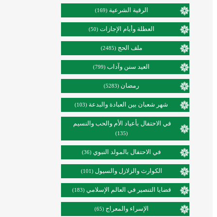
الرقية الشرعية
(169)
العطلة وأيام الإجازات
(50)
ملف الحج
(2485)
العيد سنن وآداب
(799)
رمضان
(5283)
شهر شعبان بين العبادة والبدعة
(103)
في الاحتفال بأعياد الأم والحب والنسيم
(135)
في الاحتفال بالمولد النبوي
(36)
الكوارث والزلازل والسيول
(101)
قضايا التنصير في العالم الإسلامي
(183)
الإسراء والمعراج
(65)