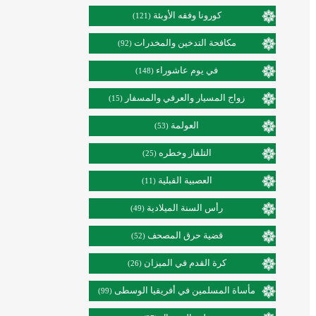
كورونا وفقه الأوبئة
(121)
مكافحة التدخين والمخدرات
(92)
في يوم عاشوراء
(148)
زواج المسيار والعرفي والمسفار
(15)
العولمة
(53)
التلفاز وخطره
(25)
العصبية القبلية
(11)
رأس السنة الميلادية
(49)
قضية حرق المصحف
(52)
كرة القدم في الميزان
(26)
مأساة المسلمين في أفريقيا الوسطى
(99)