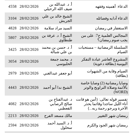
أ. د. عبدالله بن
الدعاء: أهميته وفقهه
28/02/2026
4558
ضيف الله الرحيلي
الشيخ خالد بن علي
الدعاء آدابه وفضائله
28/02/2026
3104
الجريش
الاستغفار في رمضان
السيد مراد سلامة
28/02/2026
4828
المجالس العلمية ح7: على من
الشيخ أ. د. عرفة بن
5807
28/02/2026
يجب صوم رمضان؟
طنطاوي
السلسلة الرمضانية – مستحبات
أ. د. حسن بن محمد
3425
28/02/2026
الصيام
بن علي شبالة
المشروع العاشر عبادة التفكر
د. محمد جمعة
3054
28/02/2026
اليومية (بطاقة دعوية)
الحلبوسي
الصيام وقاية من الشهوات
أبو جعفر عبدالغني
28/02/2026
2979
(بطاقة)
وصايا رمضانية (2) وصايا خاصة
بالأئمة وصلاة التراويح والوتر
الشيخ ندا أبو أحمد
28/02/2026
4443
(WORD)
تفسير قوله تعالى: {أمن هو قانت
د. عبدالفتاح بن
آناء الليل ساجدا وقائما يحذر
صالح الرصابي
28/02/2026
4082
الآخرة ويرجو رحمة ربه...}
القعطبي
رمضان شهر التغيير
مالك مسعد الفرح
28/02/2026
2213
أ. د. السيد أحمد
رمضان شهر الجود والكرم
28/02/2026
2594
سحلول