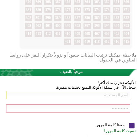
370
369
368
367
366
365
364
363
362
361
360
381
380
379
378
377
376
375
374
373
372
371
392
391
390
389
388
387
386
385
384
383
382
403
402
401
400
399
398
397
396
395
394
393
414
413
412
411
410
409
408
407
406
405
404
421
420
419
418
417
416
415
ملاحظة: يمكنك ترتيب البيانات صعوداً و نزولاً بتكرار النقر على روابط
العناوين في الجدول
مرحباً بالضيف
الألوكة تقترب منك أكثر!
سجل الآن في شبكة الألوكة للتمتع بخدمات مميزة.
حفظ كلمة المرور
نسيت كلمة المرور؟