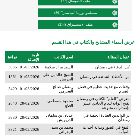
ملف الصومال
(27)
مسلمو بورما "ميانمار"
(56)
ملف الاستشراق
(214)
عرض أسماء المشايخ والكتاب في هذا القسم
تاريخ
عنوان المقالة
اسم الكاتب
قراءة
الإضافة
كنز الدعاء في رمضان
السيد مراد سلامة
01/03/2026
5055
الشيخ خالد بن علي
من الأخطاء الشائعة في رمضان
01/03/2026
1861
الجريش
وقفات مع حديث عظيم في فضل
رمضان صالح
3429
01/03/2026
الصيام
العجرمي
معرض "القلم" للكتاب في رمضان
محمود مصطفى
يفتح أبوابه للعام الحادي عشر
28/02/2026
2048
الحاج
بإصدارات متنوعة
بر الوالدين العبادة الخفية في
عدنان بن سلمان
3930
28/02/2026
رمضان
الدريويش
النفخ في الصور وبداية أحداث
محمد بن سند
3821
28/02/2026
القيامة
الزهراني