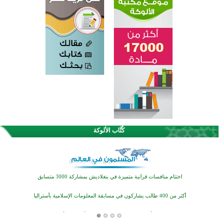
كُتَّاب الألوكة
اختتام الدورة التاسعة لمسابقة حفظ وتلاوة القرآن الكريم في أزناكاييف
تيسليتش تختتم برنامجا تعليميا لتعزيز القيم وبناء الشخصية للشباب المسلمين
اختتام منافسات قرآنية متميزة في بنغلاديش بمشاركة 3000 متسابق
أكثر من 400 طالب يشاركون في مسابقة المعلومات الإسلامية بأستراليا
افتتاح تاريخي لأول مسجد في بلييفليا بالجبل الأسود منذ أكثر من قرن