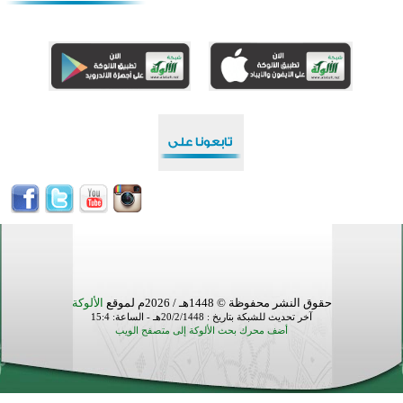
منطقة ريبوفسي تحتفل بميلاد مسجد جديد في أجواء إيمانية مميزة
أكبر مشروع إسلامي في ريف أستراليا يفتتح أبوابه بعد سنوات من العمل والعطاء
القرآن والتربية في صدارة البرامج الصيفية للمسلمين في بينزا وساراتوف وموردوفيا هذا العام
اختتام الدورة التاسعة لمسابقة حفظ وتلاوة القرآن الكريم في أزناكاييف
تيسليتش تختتم برنامجا تعليميا لتعزيز القيم وبناء الشخصية للشباب المسلمين
اختتام منافسات قرآنية متميزة في بنغلاديش بمشاركة 3000 متسابق
أكثر من 400 طالب يشاركون في مسابقة المعلومات الإسلامية بأستراليا
حقوق النشر محفوظة © 1448هـ / 2026م لموقع
الألوكة
آخر تحديث للشبكة بتاريخ : 20/2/1448هـ - الساعة: 15:4
أضف محرك بحث الألوكة إلى متصفح الويب