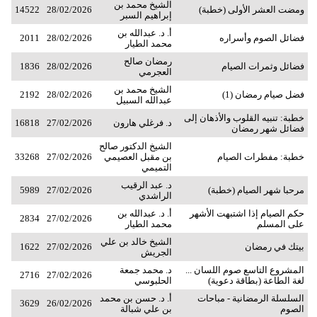
الشيخ محمد بن
ومضت العشر الأولى (خطبة)
28/02/2026
14522
إبراهيم السبر
أ. د. عبدالله بن
فضائل الصوم وأسراره
28/02/2026
2011
محمد الطيار
رمضان صالح
فضائل وثمرات الصيام
28/02/2026
1836
العجرمي
الشيخ محمد بن
فضل صيام رمضان (1)
28/02/2026
2192
عبدالله السبيل
خطبة: تنبيه القلوب والأذهان إلى
د. فرغلي هارون
27/02/2026
16818
فضائل شهر رمضان
الشيخ الدكتور صالح
خطبة: مفطرات الصيام
بن مقبل العصيمي
27/02/2026
33268
التميمي
د. عبد الرقيب
مرحبا شهر الصيام (خطبة)
27/02/2026
5989
الراشدي
حكم الصيام إذا اشتبهت الأشهر
أ. د. عبدالله بن
2834
27/02/2026
على المسلم
محمد الطيار
الشيخ خالد بن علي
بيتك في رمضان
27/02/2026
1622
الجريش
المشروع التاسع صوم اللسان ...
د. محمد جمعة
2716
27/02/2026
لغة الطاعة (بطاقة دعوية)
الحلبوسي
السلسلة الرمضانية - مباحات
أ. د. حسن بن محمد
3629
26/02/2026
الصوم
بن علي شبالة