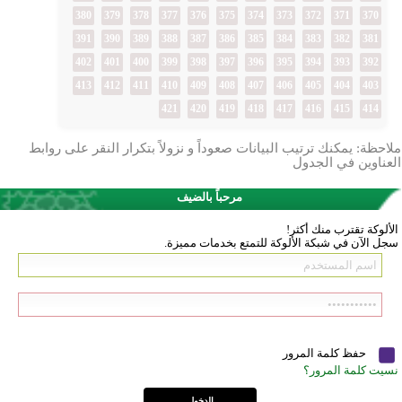
380
379
378
377
376
375
374
373
372
371
370
391
390
389
388
387
386
385
384
383
382
381
402
401
400
399
398
397
396
395
394
393
392
413
412
411
410
409
408
407
406
405
404
403
421
420
419
418
417
416
415
414
ملاحظة: يمكنك ترتيب البيانات صعوداً و نزولاً بتكرار النقر على روابط
العناوين في الجدول
مرحباً بالضيف
الألوكة تقترب منك أكثر!
سجل الآن في شبكة الألوكة للتمتع بخدمات مميزة.
حفظ كلمة المرور
نسيت كلمة المرور؟