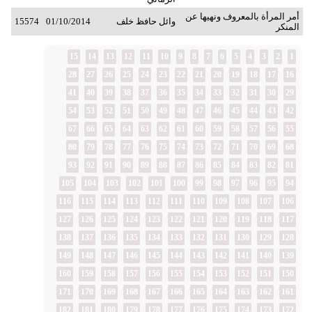
أمر المرأة بالمعروف ونهيها عن
وائل حافظ خلف
01/10/2014
15574
المنكر
15
14
13
12
11
10
9
8
7
6
5
4
3
2
1
28
27
26
25
24
23
22
21
20
19
18
17
16
41
40
39
38
37
36
35
34
33
32
31
30
29
54
53
52
51
50
49
48
47
46
45
44
43
42
67
66
65
64
63
62
61
60
59
58
57
56
55
80
79
78
77
76
75
74
73
72
71
70
69
68
93
92
91
90
89
88
87
86
85
84
83
82
81
105
104
103
102
101
100
99
98
97
96
95
94
116
115
114
113
112
111
110
109
108
107
106
127
126
125
124
123
122
121
120
119
118
117
138
137
136
135
134
133
132
131
130
129
128
149
148
147
146
145
144
143
142
141
140
139
160
159
158
157
156
155
154
153
152
151
150
171
170
169
168
167
166
165
164
163
162
161
182
181
180
179
178
177
176
175
174
173
172