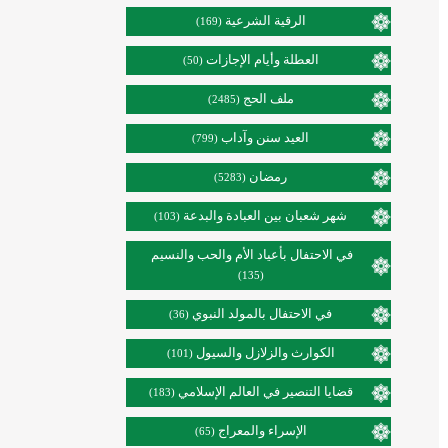
الرقية الشرعية
(169)
العطلة وأيام الإجازات
(50)
ملف الحج
(2485)
العيد سنن وآداب
(799)
رمضان
(5283)
شهر شعبان بين العبادة والبدعة
(103)
في الاحتفال بأعياد الأم والحب والنسيم
(135)
في الاحتفال بالمولد النبوي
(36)
الكوارث والزلازل والسيول
(101)
قضايا التنصير في العالم الإسلامي
(183)
الإسراء والمعراج
(65)