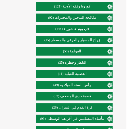
كورونا وفقه الأوبئة
(121)
مكافحة التدخين والمخدرات
(92)
في يوم عاشوراء
(148)
زواج المسيار والعرفي والمسفار
(15)
العولمة
(53)
التلفاز وخطره
(25)
العصبية القبلية
(11)
رأس السنة الميلادية
(49)
قضية حرق المصحف
(52)
كرة القدم في الميزان
(26)
مأساة المسلمين في أفريقيا الوسطى
(99)