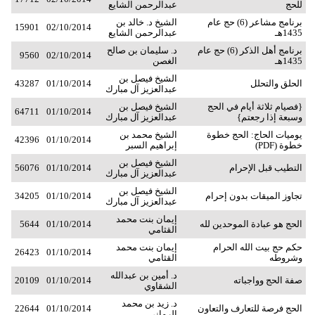
للحج
عبدالرحمن الشايع
برنامج مشاعر (6) حج عام
الشيخ د. خالد بن
15901
02/10/2014
1435هـ
عبدالرحمن الشايع
برنامج أهل الذكر (6) حج عام
د. سليمان بن صالح
9560
02/10/2014
1435هـ
الغصن
الشيخ فيصل بن
الحلق والتحلل
01/10/2014
43287
عبدالعزيز آل مبارك
{فصيام ثلاثة أيام في الحج
الشيخ فيصل بن
64711
01/10/2014
وسبعة إذا رجعتم}
عبدالعزيز آل مبارك
يوميات الحاج: الحج خطوة
الشيخ محمد بن
42396
01/10/2014
خطوة (PDF)
إبراهيم السبر
الشيخ فيصل بن
التطيب قبل الإحرام
01/10/2014
56076
عبدالعزيز آل مبارك
الشيخ فيصل بن
تجاوز الميقات بدون إحرام
01/10/2014
34205
عبدالعزيز آل مبارك
إيمان بنت محمد
الحج هو عبادة الموحدين لله
01/10/2014
5644
القثامي
حكم حج بيت الله الحرام
إيمان بنت محمد
26423
01/10/2014
وشروطه
القثامي
د. أمين بن عبدالله
صفة الحج وواجباته
01/10/2014
20109
الشقاوي
د. زيد بن محمد
الحج فرصة للتعارف والتعاون
01/10/2014
22644
الرماني