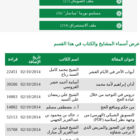
ملف الصومال
(27)
مسلمو بورما "ميانمار"
(56)
ملف الاستشراق
(214)
عرض أسماء المشايخ والكتاب في هذا القسم
تاريخ
عنوان المقالة
اسم الكاتب
قراءة
الإضافة
الشيخ محمد كامل
أبواب الأجر في الأيام العشر
02/10/2014
22451
السيد رباح
أسامة أحمد خضر
أذان إبراهيم لأمة محمد
02/10/2014
39266
العروسي
دروس في التوحيد من خلال
الشيخ علي رمضان
16903
02/10/2014
عبادة الحج
علي السيد
من حكم ومنافع الحج
أ. د. مصطفى مسلم
02/10/2014
14882
التسويق الشبكي (الهرمي) من
د. خالد بن محمود بن
52113
02/10/2014
وجهة نظر إسلامية (PDF)
عبدالعزيز الجهني
الحج عن العجوز والمريض الذي
الشيخ فيصل بن
35768
02/10/2014
لا يرجى شفاؤه
عبدالعزيز آل مبارك
الشيخ فيصل بن