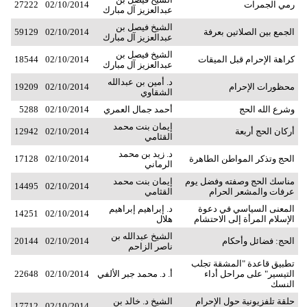
رمي الجمرات
02/10/2014
27222
عبدالعزيز آل مبارك
الشيخ فيصل بن
الجمع بين الصلاتين بعرفة
02/10/2014
59129
عبدالعزيز آل مبارك
الشيخ فيصل بن
كراهة الإحرام قبل الميقات
02/10/2014
18544
عبدالعزيز آل مبارك
د. أمين بن عبدالله
محظورات الإحرام
02/10/2014
19209
الشقاوي
وشرع الله الحج
أحمد جمال العمري
02/10/2014
5288
إيمان بنت محمد
أركان الحج أربعة
02/10/2014
12942
القثامي
د. زيد بن محمد
الحج وتذكر المواطن الطاهرة
02/10/2014
17128
الرماني
مناسك الحج وصفته وفضل يوم
إيمان بنت محمد
14495
02/10/2014
عرفات والمشعر الحرام
القثامي
المعنى السياسي في دعوة
د. إبراهيم إبراهيم
14251
02/10/2014
الإسلام المرأة إلى الاحتشام
هلال
الشيخ عبدالله بن
الحج: فضائل وأحكام
02/10/2014
20144
ناصر الزاحم
تطبيق قاعدة "المشقة تجلب
التيسير" على مراحل أداء
أ. د. محمد جبر الألفي
02/10/2014
22648
النسك
حلقة تلفزيونية حول الإحرام
الشيخ د. خالد بن
17712
02/10/2014