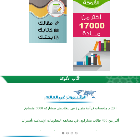
كُتَّاب الألوكة
اختتام الدورة التاسعة لمسابقة حفظ وتلاوة القرآن الكريم في أزناكاييف
تيسليتش تختتم برنامجا تعليميا لتعزيز القيم وبناء الشخصية للشباب المسلمين
اختتام منافسات قرآنية متميزة في بنغلاديش بمشاركة 3000 متسابق
أكثر من 400 طالب يشاركون في مسابقة المعلومات الإسلامية بأستراليا
افتتاح تاريخي لأول مسجد في بلييفليا بالجبل الأسود منذ أكثر من قرن