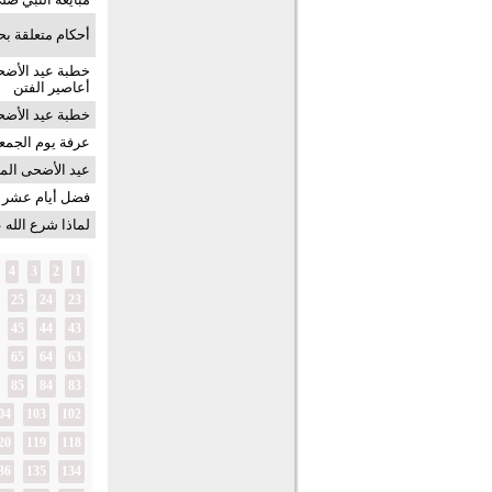
أحكام متعلقة ب
أعاصير الفتن
خطبة عيد الأضحى 435
عرفة يوم الجمع
عيد الأضحى الم
فضل أيام عشر 
لماذا شرع الله 
4
3
2
1
25
24
23
45
44
43
65
64
63
85
84
83
04
103
102
20
119
118
36
135
134