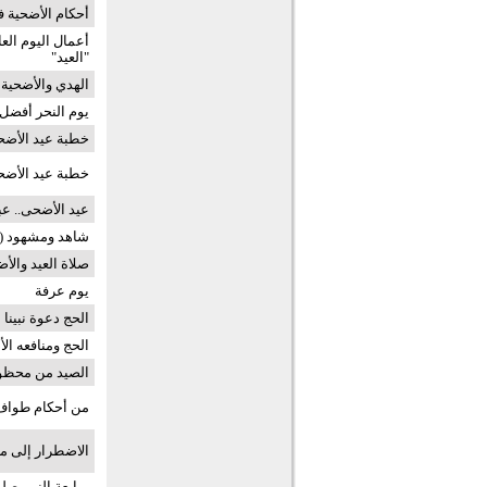
أحكام الأضحية ف
أعمال اليوم الع
"العيد"
الهدي والأضحية 
يوم النحر أفضل 
خطبة عيد الأضحى المبارك
خطبة عيد الأضحى 1435هـ ( أضحية وت
عيد الأضحى.. عب
شاهد ومشهود (
صلاة العيد والأ
يوم عرفة
الحج دعوة نبينا 
الحج ومنافعه الأ
الصيد من محظور
من أحكام طواف 
الاضطرار إلى 
مبايعة النبي صل