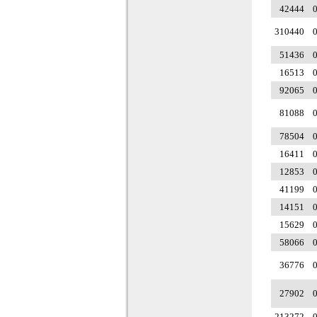
42444
0
310440
0
51436
0
16513
0
92065
0
81088
0
78504
0
16411
0
12853
0
41199
0
14151
0
15629
0
58066
0
36776
0
27902
0
213272
0