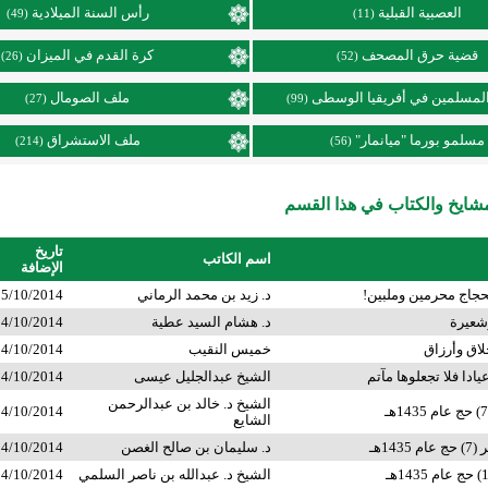
العصبية القبلية
رأس السنة الميلادية
(49)
(11)
قضية حرق المصحف
كرة القدم في الميزان
(26)
(52)
لمسلمين في أفريقيا الوسطى
ملف الصومال
(27)
(99)
مسلمو بورما "ميانمار"
ملف الاستشراق
(214)
(56)
ايخ والكتاب في هذا القسم
تاريخ
اسم الكاتب
الإضافة
حجاج محرمين وملبين!
د. زيد بن محمد الرماني
5/10/2014
وشعيرة
د. هشام السيد عطية
4/10/2014
لاق وأرزاق
خميس النقيب
4/10/2014
عيادا فلا تجعلوها مآتم
الشيخ عبدالجليل عيسى
4/10/2014
الشيخ د. خالد بن عبدالرحمن
4/10/2014
الشايع
143هـ
د. سليمان بن صالح الغصن
4/10/2014
الشيخ د. عبدالله بن ناصر السلمي
4/10/2014