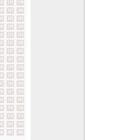
52
151
150
68
167
166
84
183
182
00
199
198
16
215
214
32
231
230
48
247
246
64
263
262
80
279
278
96
295
294
12
311
310
28
327
326
44
343
342
60
359
358
76
375
374
92
391
390
08
407
406