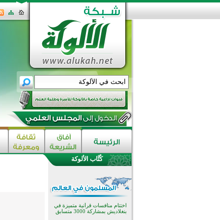
كُتَّاب الألوكة
اختتام الدورة التاسعة لمسابقة حفظ
وتلاوة القرآن الكريم في أزناكاييف
تيسليتش تختتم برنامجا تعليميا لتعزيز
القيم وبناء الشخصية للشباب
المسلمين
اختتام منافسات قرآنية متميزة في
بنغلاديش بمشاركة 3000 متسابق