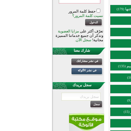
نها
(179)
حفظ كلمة المرور
نسيت كلمة المرور؟
تعرّف أكثر على
مزايا العضوية
وتذكر أن جميع خدماتنا المميزة
مجانية!
سجل الآن
.
شارك معنا
في نشر مشاركتك
يم
(135)
في نشر الألوكة
سجل بريدك
(15)