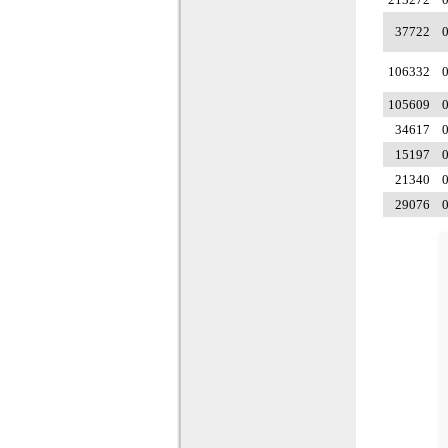
37722
0
106332
0
105609
0
34617
0
15197
0
21340
0
29076
0