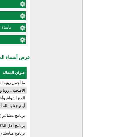
مأساة ا
عرض أسماء المش
عنوان المقالة
ما أجمل رؤية ال
الأضحية .. رؤيا 
الحج أشواق وأخ
أيام جعلها الله أ
برنامج مشاعر (7) حج عام 1435هـ
برنامج أهل الذكر (7) حج عام 5
برنامج مناسك (1) حج عام 1435هـ