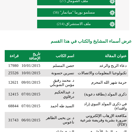
ملف الصومال
(27)
مسلمو بورما "ميانمار"
(56)
ملف الاستشراق
(214)
عرض أسماء المشايخ والكتاب في هذا القسم
تاريخ
عنوان المقالة
اسم الكاتب
قراءة
الإضافة
دعاء الريح والرعد
حصن المسلم
10/01/2015
17980
تكنولوجيا المعلومات والاتصالات
نسرين حسونة
10/01/2015
25526
د. محمد رفيق
حرمة شهر الله المحرم
09/01/2015
12621
مؤمن الشوبكي
د. عبدالحكيم
ذكرى المولد (بطاقة دعوية)
07/01/2015
12415
درقاوي
في ذكرى المولد النبوي (زاد
السيد طه أحمد
07/01/2015
68844
واقتداء)
مكافحة الإرهاب الإلكتروني
د. بن يحيى الطاهر
ضرورة بشرية وفريضة شرعية
06/01/2015
31743
ناعوس
(PDF)
النبي هو المثل الأعلى في
الشيخ عاطف