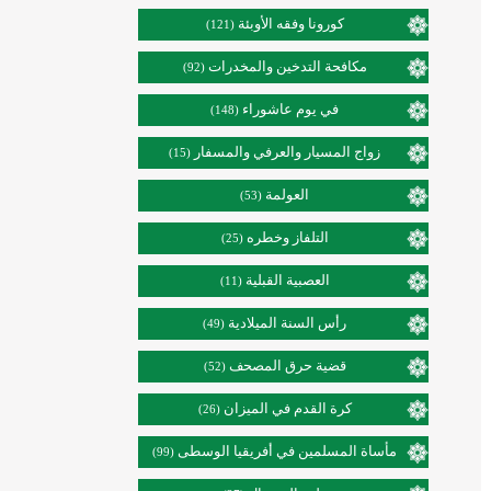
كورونا وفقه الأوبئة
(121)
مكافحة التدخين والمخدرات
(92)
في يوم عاشوراء
(148)
زواج المسيار والعرفي والمسفار
(15)
العولمة
(53)
التلفاز وخطره
(25)
العصبية القبلية
(11)
رأس السنة الميلادية
(49)
قضية حرق المصحف
(52)
كرة القدم في الميزان
(26)
مأساة المسلمين في أفريقيا الوسطى
(99)