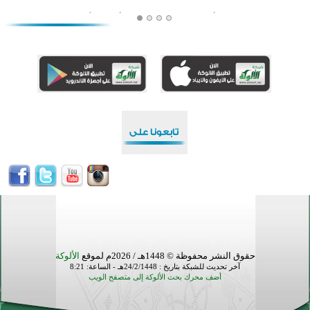
افتتاح تاريخي لأول مسجد في بلييفليا بالجبل الأسود منذ أكثر من قرن
منطقة ريبوفسي تحتفل بميلاد مسجد جديد في أجواء إيمانية مميزة
أكبر مشروع إسلامي في ريف أستراليا يفتتح أبوابه بعد سنوات من العمل والعطاء
القرآن والتربية في صدارة البرامج الصيفية للمسلمين في بينزا وساراتوف وموردوفيا هذا العام
اختتام الدورة التاسعة لمسابقة حفظ وتلاوة القرآن الكريم في أزناكاييف
تيسليتش تختتم برنامجا تعليميا لتعزيز القيم وبناء الشخصية للشباب المسلمين
اختتام منافسات قرآنية متميزة في بنغلاديش بمشاركة 3000 متسابق
أكثر من 400 طالب يشاركون في مسابقة المعلومات الإسلامية بأستراليا
حقوق النشر محفوظة © 1448هـ / 2026م لموقع
الألوكة
آخر تحديث للشبكة بتاريخ : 24/2/1448هـ - الساعة: 8:21
أضف محرك بحث الألوكة إلى متصفح الويب