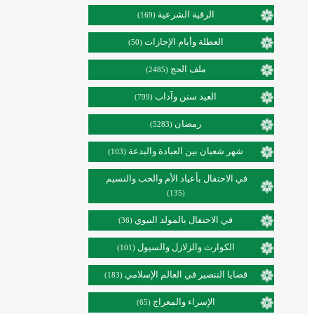
الرقية الشرعية
(169)
العطلة وأيام الإجازات
(50)
ملف الحج
(2485)
العيد سنن وآداب
(799)
رمضان
(5283)
شهر شعبان بين العبادة والبدعة
(103)
في الاحتفال بأعياد الأم والحب والنسيم
(135)
في الاحتفال بالمولد النبوي
(36)
الكوارث والزلازل والسيول
(101)
قضايا التنصير في العالم الإسلامي
(183)
الإسراء والمعراج
(65)