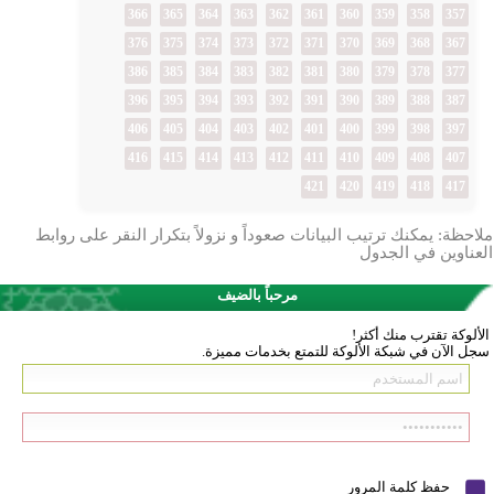
366
365
364
363
362
361
360
359
358
357
376
375
374
373
372
371
370
369
368
367
386
385
384
383
382
381
380
379
378
377
396
395
394
393
392
391
390
389
388
387
406
405
404
403
402
401
400
399
398
397
416
415
414
413
412
411
410
409
408
407
421
420
419
418
417
ملاحظة: يمكنك ترتيب البيانات صعوداً و نزولاً بتكرار النقر على روابط
العناوين في الجدول
مرحباً بالضيف
الألوكة تقترب منك أكثر!
سجل الآن في شبكة الألوكة للتمتع بخدمات مميزة.
حفظ كلمة المرور