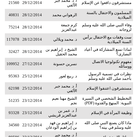
أ. د. محمد جبر
مستشرقون دافعوا عن الإسلام
29/12/2014
21560
الألفي
المسلمون والاحتفال بالسنة
الرهواني محمد
28/12/2014
40831
الميلادية
وفاء النبي صلى الله عليه وسلم
كرم جمعة
75214
28/12/2014
لزوجاته
عبدالعزيز
ست وقفات مع الاحتفال برأس
د. محمد ويلالي
28/12/2014
117078
السنة الميلادية
لماذا تمنع المشاركة في أعياد
الشيخ د. إبراهيم بن
32427
28/12/2014
النصارى؟
محمد الحقيل
مفهوم تكنولوجيا الاتصال
نسرين حسونة
27/12/2014
109952
ووسائله
نظرات في تسمية الرسول
د. ربيع لعور
25/12/2014
95363
بأحمد صلى الله عليه وسلم
أ. د. محمد جبر
مستشرقون اعتنقوا الإسلام
25/12/2014
62198
الألفي
التخطيط الشخصي في السيرة
الشيخ مهنا نعيم
51235
23/12/2014
النبوية: المنهج والقدوة (PDF)
نجم
أ. د. عمر بن
وظيفة المرأة في الإسلام
23/12/2014
93328
عبدالعزيز قريشي
ماذا كان يصنع النبي صلى الله
د. إبراهيم بن فهد
34560
22/12/2014
عليه وسلم في بيته؟
بن إبراهيم الودعان
أ. د. محمد جبر