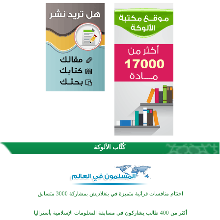
كُتَّاب الألوكة
اختتام الدورة التاسعة لمسابقة حفظ وتلاوة القرآن الكريم في أزناكاييف
تيسليتش تختتم برنامجا تعليميا لتعزيز القيم وبناء الشخصية للشباب المسلمين
اختتام منافسات قرآنية متميزة في بنغلاديش بمشاركة 3000 متسابق
أكثر من 400 طالب يشاركون في مسابقة المعلومات الإسلامية بأستراليا