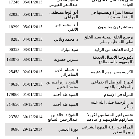
17246
05/01/2015
العبادة
عبدالمعز الفيومي
طبيعة المرأة ونفسيتها في
أبو الوفا مصطفى
32925
05/01/2015
السنة المحمدية
المراغي
أ. د. محمد جبر
مستشرقون محايدون
05/01/2015
18299
الألفي
ترصيع الخلق بمحبة سيد الخلق
د. محمد ويلالي
04/01/2015
8285
صلى الله عليه وسلم
قراءة الفاتحة من الرقية
سيد مبارك
03/01/2015
96358
تكنولوجيا الاتصال الحديثة
نسرين حسونة
03/01/2015
133073
(المفهوم والمصطلح)
د. حسام الدين
الكريسمس.. يوم الشتيمة
02/01/2015
25458
السامرائي
أجهزة التواصل الاجتماعي
الشيخ د. إبراهيم بن
40636
01/01/2015
والمجاهرة بالذنوب
محمد الحقيل
المرأة في الإسلام
السيد طه أحمد
01/01/2015
179060
نبي الرحمة صلى الله عليه
السيد طه أحمد
30/12/2014
214650
وسلم
نحسن لغير المسلمين لكن لا
الشيخ د. خالد بن
23788
30/12/2014
نشاركهم طقوسهم وأعيادهم
عبدالرحمن الشايع
المرأة بين رؤية المنهج الشرعي
نورة العتيبي
29/12/2014
8696
وبين السفور