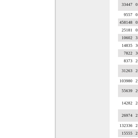
33447
0
9557
0
458148
0
25181
0
10602
3
14835
3
7822
3
8373
2
31263
2
103980
2
55639
2
14282
2
26974
2
132336
2
15555
2