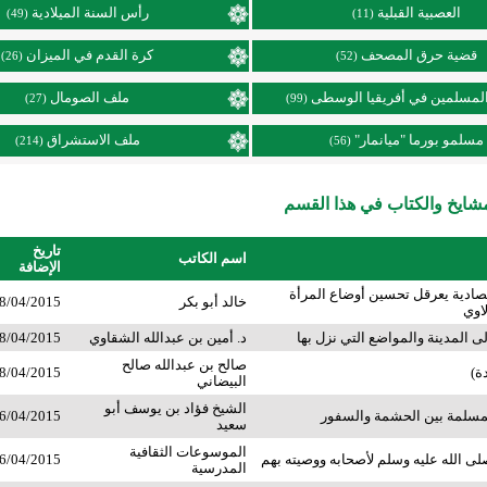
العصبية القبلية
رأس السنة الميلادية
(49)
(11)
قضية حرق المصحف
كرة القدم في الميزان
(26)
(52)
لمسلمين في أفريقيا الوسطى
ملف الصومال
(27)
(99)
مسلمو بورما "ميانمار"
ملف الاستشراق
(214)
(56)
ايخ والكتاب في هذا القسم
تاريخ
اسم الكاتب
الإضافة
تصادية يعرقل تحسين أوضاع المرأة
خالد أبو بكر
8/04/2015
اوي
 المدينة والمواضع التي نزل بها
د. أمين بن عبدالله الشقاوي
8/04/2015
صالح بن عبدالله صالح
ة)
8/04/2015
البيضاني
الشيخ فؤاد بن يوسف أبو
مسلمة بين الحشمة والسفور
6/04/2015
سعيد
الموسوعات الثقافية
ى الله عليه وسلم لأصحابه ووصيته بهم
6/04/2015
المدرسية