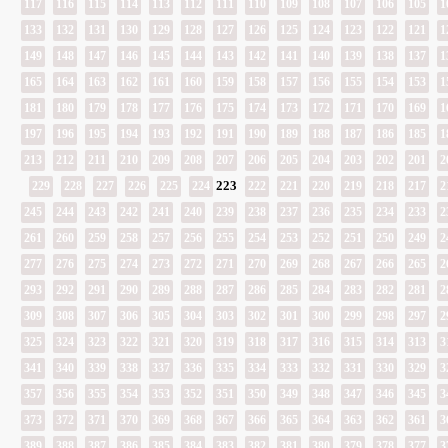
117
116
115
114
113
112
111
110
109
108
107
106
105
1
133
132
131
130
129
128
127
126
125
124
123
122
121
1
149
148
147
146
145
144
143
142
141
140
139
138
137
1
165
164
163
162
161
160
159
158
157
156
155
154
153
1
181
180
179
178
177
176
175
174
173
172
171
170
169
1
197
196
195
194
193
192
191
190
189
188
187
186
185
1
213
212
211
210
209
208
207
206
205
204
203
202
201
2
223
229
228
227
226
225
224
222
221
220
219
218
217
2
245
244
243
242
241
240
239
238
237
236
235
234
233
2
261
260
259
258
257
256
255
254
253
252
251
250
249
2
277
276
275
274
273
272
271
270
269
268
267
266
265
2
293
292
291
290
289
288
287
286
285
284
283
282
281
2
309
308
307
306
305
304
303
302
301
300
299
298
297
2
325
324
323
322
321
320
319
318
317
316
315
314
313
3
341
340
339
338
337
336
335
334
333
332
331
330
329
3
357
356
355
354
353
352
351
350
349
348
347
346
345
3
373
372
371
370
369
368
367
366
365
364
363
362
361
3
389
388
387
386
385
384
383
382
381
380
379
378
377
3