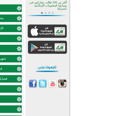
أكثر من 400 طالب يشاركون في
مسابقة المعلومات الإسلامية
بأستراليا
افتتاح تاريخي لأول مسجد في بلييفليا
بالجبل الأسود منذ أكثر من قرن
محم
منطقة ريبوفسي تحتفل بميلاد
مسجد جديد في أجواء إيمانية مميزة
الإ
أكبر مشروع إسلامي في ريف
أستراليا يفتتح أبوابه بعد سنوات من
العمل والعطاء
القرآن والتربية في صدارة البرامج
الصيفية للمسلمين في بينزا
وساراتوف وموردوفيا هذا العام
اختتام الدورة التاسعة لمسابقة حفظ
وتلاوة القرآن الكريم في أزناكاييف
شهر ش
تيسليتش تختتم برنامجا تعليميا لتعزيز
القيم وبناء الشخصية للشباب
في
المسلمين
اختتام منافسات قرآنية متميزة في
بنغلاديش بمشاركة 3000 متسابق
قضايا 
أكثر من 400 طالب يشاركون في
مسابقة المعلومات الإسلامية
بأستراليا