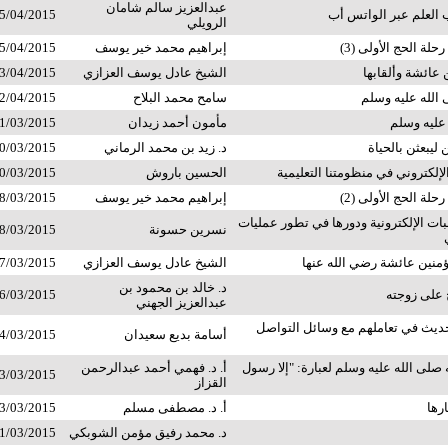
عبدالعزيز سالم شامان
العلم عبر الواتس أب
5/04/2015
الرويلي
لة الحج الأولى (3)
إبراهيم محمد خير يوسف
5/04/2015
 عائشة وألقابها
الشيخ عادل يوسف العزازي
3/04/2015
الله عليه وسلم
سامح محمد البلاح
2/04/2015
عليه وسلم
مأمون أحمد زيدان
1/03/2015
 ليبعثن بالحياة
د. زيد بن محمد الرماني
0/03/2015
لكتروني في منظومتنا التعليمية
الحسين باروش
0/03/2015
لة الحج الأولى (2)
إبراهيم محمد خير يوسف
8/03/2015
بات الإلكترونية ودورها في تطور عمليات
نسرين حسونة
8/03/2015
ؤمنين عائشة رضي الله عنها
الشيخ عادل يوسف العزازي
7/03/2015
د. خالد بن محمود بن
على زوجته
6/03/2015
عبدالعزيز الجهني
ديث في تعاملهم مع وسائل التواصل
أسامة بديع سعيدان
4/03/2015
 صلى الله عليه وسلم لعبارة: "إلا رسول
أ. د. فهمي أحمد عبدالرحمن
3/03/2015
القزاز
ارها
أ. د. مصطفى مسلم
3/03/2015
د. محمد رفيق مؤمن الشوبكي
1/03/2015