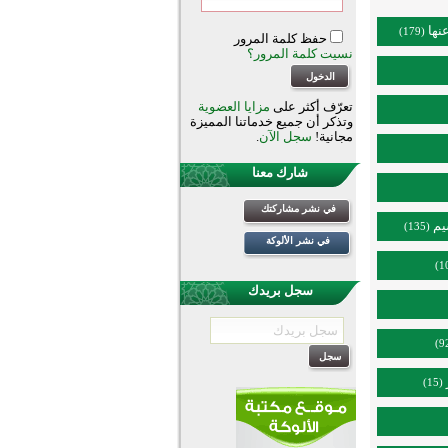
نها
(179)
حفظ كلمة المرور
نسيت كلمة المرور؟
تعرّف أكثر على
مزايا العضوية
وتذكر أن جميع خدماتنا المميزة
مجانية!
سجل الآن
.
شارك معنا
في نشر مشاركتك
يم
(135)
في نشر الألوكة
سجل بريدك
(15)