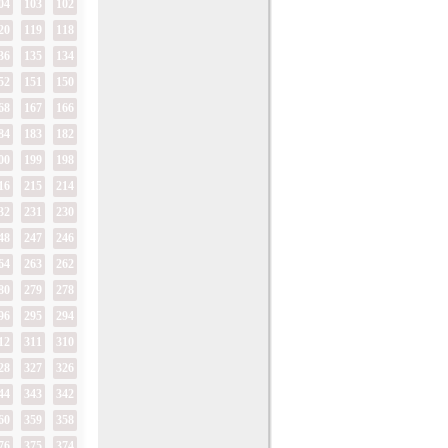
04
103
102
20
119
118
36
135
134
52
151
150
68
167
166
84
183
182
00
199
198
16
215
214
32
231
230
48
247
246
64
263
262
80
279
278
96
295
294
12
311
310
28
327
326
44
343
342
60
359
358
76
375
374