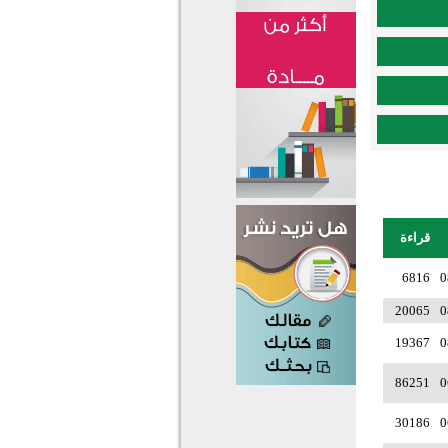
قراءة
6816
0
20065
0
19367
0
86251
0
30186
0