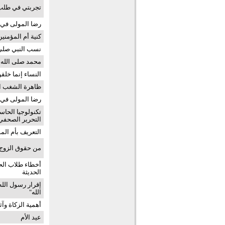
تجربتي في طلب 
رضا المولى في رح
كنية أم المؤمنين
نسب النبي صلى 
محمد صلى الله 
النساء إنما خلقن
ظاهرة الشغب الإ
رضا المولى في رح
تكنولوجيا الحاس
التحرير الصحفي
التعريف بأم الم
من حقوق الزوج 
أخطاء طلاب الح
الحديثة
إقرار رسول الله
الله"
أهمية الزكاة وآث
عيد الأم