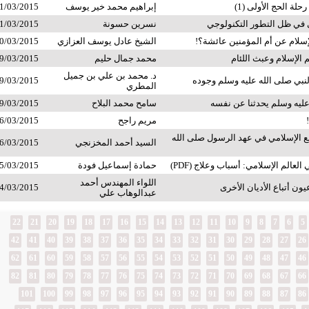
لة الحج الأولى (1)
إبراهيم محمد خير يوسف
1/03/2015
في ظل التطور التكنولوجي
نسرين حسونة
1/03/2015
إسلام عن أم المؤمنين عائشة؟!
الشيخ عادل يوسف العزازي
0/03/2015
 الإسلام وعبث اللئام
محمد جمال حليم
9/03/2015
د. محمد بن علي بن جميل
لنبي صلى الله عليه وسلم وجوده
9/03/2015
المطري
عليه وسلم يحدثنا عن نفسه
سامح محمد البلاح
9/03/2015
مريم راجح
6/03/2015
 الإسلامي في عهد الرسول صلى الله
السيد أحمد المخزنجي
6/03/2015
العالم الإسلامي: أسباب وعلاج (PDF)
حمادة إسماعيل فودة
5/03/2015
اللواء المهندس أحمد
ون أتباع الأديان الأخرى
4/03/2015
عبدالوهاب علي
22
21
20
19
18
17
16
15
14
13
12
11
10
9
8
7
6
5
42
41
40
39
38
37
36
35
34
33
32
31
30
29
28
27
26
62
61
60
59
58
57
56
55
54
53
52
51
50
49
48
47
46
82
81
80
79
78
77
76
75
74
73
72
71
70
69
68
67
66
101
100
99
98
97
96
95
94
93
92
91
90
89
88
87
86