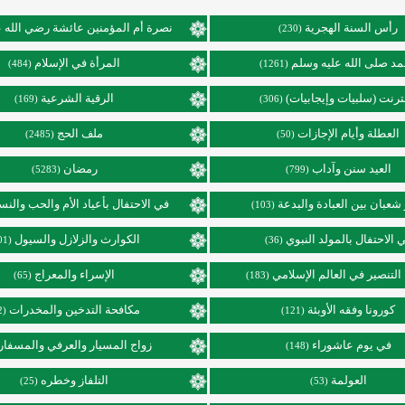
رأس السنة الهجرية
نصرة أم المؤمنين عائشة رضي الله ع
(230)
د صلى الله عليه وسلم
المرأة في الإسلام
(484)
(1261)
نترنت (سلبيات وإيجابيات)
الرقية الشرعية
(169)
(306)
العطلة وأيام الإجازات
ملف الحج
(2485)
(50)
العيد سنن وآداب
رمضان
(5283)
(799)
عبان بين العبادة والبدعة
في الاحتفال بأعياد الأم والحب والنس
(103)
 الاحتفال بالمولد النبوي
الكوارث والزلازل والسيول
(101)
(36)
التنصير في العالم الإسلامي
الإسراء والمعراج
(65)
(183)
كورونا وفقه الأوبئة
مكافحة التدخين والمخدرات
(92)
(121)
في يوم عاشوراء
زواج المسيار والعرفي والمسفار
(148)
العولمة
التلفاز وخطره
(25)
(53)