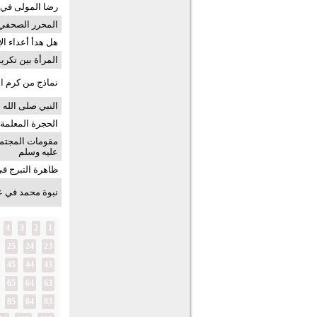
رضا المولى في رح
المحرر الصحفي 
هل هدأ أعداء ال
المرأة بين تكريم
نماذج من كرم ا
النبي صلى الله 
الحجرة المعلمة!
مقومات المجتمع
عليه وسلم
ظاهرة التبرج في 
نبوة محمد في عي
4
3
2
1
25
24
23
45
44
43
65
64
63
85
84
83