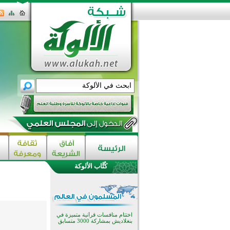
كُتَّاب الألوكة
اختتام الدورة التاسعة لمسابقة حفظ
وتلاوة القرآن الكريم في أزناكاييف
تيسليتش تختتم برنامجا تعليميا لتعزيز
القيم وبناء الشخصية للشباب
المسلمين
اختتام منافسات قرآنية متميزة في
بنغلاديش بمشاركة 3000 متسابق