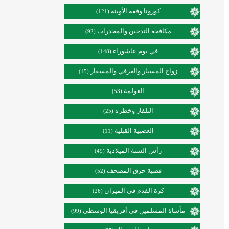
كورونا وفقه الأوبئة
(121)
مكافحة التدخين والمخدرات
(92)
في يوم عاشوراء
(148)
زواج المسيار والعرفي والمسفار
(15)
العولمة
(53)
التلفاز وخطره
(25)
العصبية القبلية
(11)
رأس السنة الميلادية
(49)
قضية حرق المصحف
(52)
كرة القدم في الميزان
(26)
مأساة المسلمين في أفريقيا الوسطى
(99)