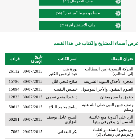
ملف الصومال
(27)
مسلمو بورما "ميانمار"
(56)
ملف الاستشراق
(214)
عرض أسماء المشايخ والكتاب في هذا القسم
تاريخ
عنوان المقالة
اسم الكاتب
قراءة
الإضافة
الحركة النسوية (من المطالب
نورة بنت
26112
30/07/2015
إلى المثالب)
عبدالرحمن الكثير
معجزة الأخلاق النبوية الشريفة
صلاح فتحي هَلَل
30/07/2015
15786
الصوم المقبول والأجر الموصول
خميس النقيب
30/07/2015
15094
حقوق ما بعد رمضان
د. عبدالمنعم نعيمي
30/07/2015
12823
وصف جبين النبي صلى الله عليه
سامح محمد البلاح
30/07/2015
50613
وسلم
الرد على أكذوبة منع عائشة
الشيخ عادل يوسف
60291
30/07/2015
الحسن أن يدفن في بيتها
العزازي
من معين السلف والعلماء
بكر البعداني
29/07/2015
7062
وغيرهم في رمضان (2)