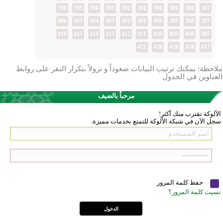
396
395
394
393
392
391
390
389
388
387
406
405
404
403
402
401
400
399
398
397
416
415
414
413
412
411
410
409
408
407
421
420
419
418
417
ملاحظة: يمكنك ترتيب البيانات صعوداً و نزولاً بتكرار النقر على روابط
العناوين في الجدول
مرحباً بالضيف
الألوكة تقترب منك أكثر!
سجل الآن في شبكة الألوكة للتمتع بخدمات مميزة.
حفظ كلمة المرور
نسيت كلمة المرور؟