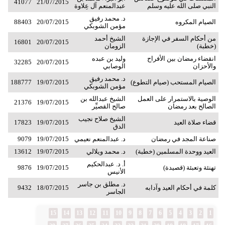
41077
21/07/2015
النبي صلى الله عليه وسلم
عبدالمنعم آل عِلاوة
د. محمد رفيق
الصيام المكروه
20/07/2015
88403
مؤمن الشوبكي
من أحكام السفر في الإجازة
الشيخ أحمد
16801
20/07/2015
(خطبة)
الزومان
انقضاء رمضان بين الأفراح
وليد بن عبده
32285
20/07/2015
والأحزان
الوصابي
د. محمد رفيق
الصيام المستحب (صيام التطوع)
19/07/2015
188777
مؤمن الشوبكي
الوصية بالاستمرار على العمل
الشيخ عبدالله بن
21376
19/07/2015
الصالح بعد رمضان
صالح القصيِّر
الشيخ صلاح نجيب
قضاء صلاة العيد
19/07/2015
17823
الدق
صناعة المجد في رمضان
د. عبدالمنعم نعيمي
19/07/2015
9079
العيد ووحدة المسلمين (خطبة)
د. محمد ويلالي
19/07/2015
13612
أ. د. عبدالحكيم
تهنئة وتعبئة (قصيدة)
19/07/2015
9876
الأنيس
د. مطلق بن جاسر
كلمة في أحكام العيد وآدابه
18/07/2015
9432
الجاسر
15
14
13
12
11
10
9
8
7
6
5
4
3
2
1