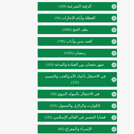
الرقية الشرعية
(169)
العطلة وأيام الإجازات
(50)
ملف الحج
(2485)
العيد سنن وآداب
(799)
رمضان
(5283)
شهر شعبان بين العبادة والبدعة
(103)
في الاحتفال بأعياد الأم والحب والنسيم
(135)
في الاحتفال بالمولد النبوي
(36)
الكوارث والزلازل والسيول
(101)
قضايا التنصير في العالم الإسلامي
(183)
الإسراء والمعراج
(65)