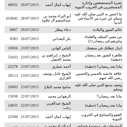
نصرة المستضعفين وإجارة
إيهاب كمال أحمد
28/07/2015
48652
المستجيرين في الحروب النبوية
ما اختص به النبي صلى الله عليه
أبو البراء محمد بن
وسلم عن غيره من الأنبياء في
28/07/2015
610042
عبدالمنعم آل عِلاوة
الدنيا
عالم الصور والبلادة
دعاء بيطار
26/07/2015
8967
من معين السلف والعلماء
بكر البعداني
26/07/2015
9583
وغيرهم في رمضان (1)
ابذل عطلتك في منفعتك
إلياس الهاني
23/07/2015
10936
ظاهرة الفتور بعد رمضان
الشيخ د. إبراهيم بن
53433
23/07/2015
(خطبة)
محمد الحقيل
ماذا بعد رمضان؟ (خطبة)
أحمد عماري
23/07/2015
25278
علاقة عائشة بالحسن والحسين
الشيخ عادل يوسف
29113
23/07/2015
رضي الله عنهم
العزازي
وصف سمع النبي صلى الله عليه
سامح محمد البلاح
23/07/2015
20003
وسلم
ماذا بعد رمضان؟
الرهواني محمد
22/07/2015
15938
الشيخ عبدالعزيز
ماذا بعد رمضان؟ (خطبة)
22/07/2015
24855
رجب
العفو والتسامح في الحروب
إيهاب كمال أحمد
21/07/2015
22566
النبوية
المصنفات في موضوع خصائص
أبو البراء محمد بن