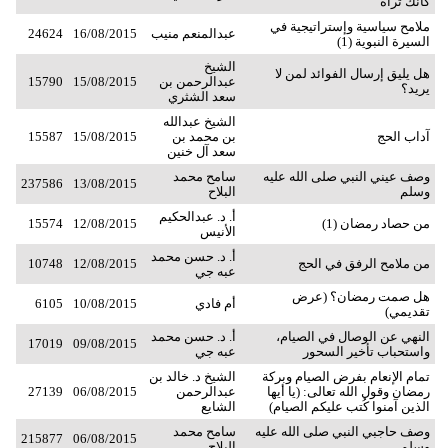
كأنك تراه
ملامح سياسية وإستراتيجية في
عبدالمنعم منيب
16/08/2015
24624
السيرة النبوية (1)
الشيخ
هل يليق إرسال الفوائد لمن لا
عبدالرحمن بن
15/08/2015
15790
يريد؟
سعد الشثري
الشيخ عبدالله
آداب الحج
بن محمد بن
15/08/2015
15587
سعد آل خنين
وصف عيني النبي صلى الله عليه
سامح محمد
237586
13/08/2015
وسلم
البلاح
أ. د. عبدالحكيم
من حصاد رمضان (1)
12/08/2015
15574
الأنيس
أ. د. حسن محمد
من ملامح الرفق في الحج
12/08/2015
10748
عبه جي
هل صمت رمضان؟ (عرض
أم فادي
10/08/2015
6105
تقديمي)
النهي عن الوصال في الصيام،
أ. د. حسن محمد
17019
09/08/2015
واستحباب تأخير السحور
عبه جي
تمام الإنعام بفرض الصيام وبركة
الشيخ د. خالد بن
رمضان وقول الله تعالى: (يا أيها
عبدالرحمن
06/08/2015
27139
الذين آمنوا كُتب عليكم الصيام)
الشايع
وصف حاجبي النبي صلى الله عليه
سامح محمد
215877
06/08/2015
وسلم
البلاح