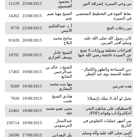
أ. محمود
من وحي السيرة: إشراقة النور
25/08/2015
11129
العيسوي
نقاط القوة في التخطيط الشخصي
الشيخ مهنا نعيم
14262
25/08/2015
في السيرة
نجم
أ. د. عبدالحكيم
من رحلات الحج
22/08/2015
9778
الأنيس
كان رسول الله صلى الله عليه
سامح محمد
91620
20/08/2015
وسلم أقنى العرنين
البلاح
افتراءات مختلفة وروايات لا تصح
الشيخ عادل
عن السيدة عائشة رضي الله عنها
20/08/2015
10791
يوسف العزازي
(3)
الشيخ د. خالد بن
دين السماحة والطهر والكمال -
عبدالرحمن
19/08/2015
17465
خطبة الجمعة يوم عيد الفطر
الشايع
مها بنت محمد
هذه تجربتي
19/08/2015
9269
البشاري
هنادي الشيخ
تخيل لو أنك لا تملك (إيميلا)!
19/08/2015
7828
نجيب
الاصطياف على شاطئ البحر:
يحيى نعيم محمد
22402
19/08/2015
أحكام وآداب وفوائد (PDF)
خلة
من أشهر عمليات التفاوض في
عبدالستار
256714
18/08/2015
التاريخ
المرسومي
النبي صلى الله عليه وآله وسلم
بكر البعداني
17/08/2015
24596