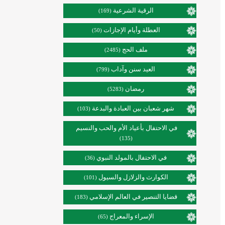
الرقية الشرعية
(169)
العطلة وأيام الإجازات
(50)
ملف الحج
(2485)
العيد سنن وآداب
(799)
رمضان
(5283)
شهر شعبان بين العبادة والبدعة
(103)
في الاحتفال بأعياد الأم والحب والنسيم
(135)
في الاحتفال بالمولد النبوي
(36)
الكوارث والزلازل والسيول
(101)
قضايا التنصير في العالم الإسلامي
(183)
الإسراء والمعراج
(65)