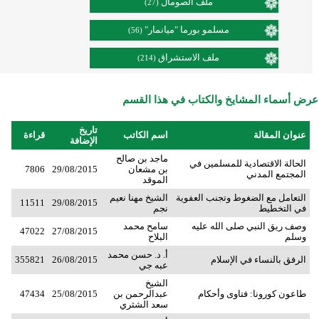
ملف الصومال
(27)
مسلمو بورما "ميانمار"
(56)
ملف الاستشراق
(214)
عرض أسماء المشايخ والكتاب في هذا القسم
تاريخ
عنوان المقالة
اسم الكاتب
قراءة
الإضافة
ماجد بن صالح
الحالة الاقتصادية للمسلمين في
بن مشعان
29/08/2015
7806
المجتمع المدني
الموقد
التعامل مع الضغوط وتجنب العفوية
الشيخ مهنا نعيم
11511
29/08/2015
في التخطيط
نجم
وصف ريق النبي صلى الله عليه
سامح محمد
47022
27/08/2015
وسلم
البلاح
أ. د. حسن محمد
الرفق بالنساء في الإسلام
26/08/2015
355821
عبه جي
الشيخ
طاعون كورونا: فتاوى وأحكام
عبدالرحمن بن
25/08/2015
47434
سعد الشثري