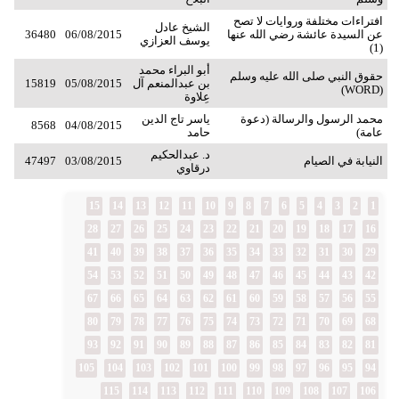
افتراءات مختلفة وروايات لا تصح
الشيخ عادل
عن السيدة عائشة رضي الله عنها
06/08/2015
36480
يوسف العزازي
(1)
أبو البراء محمد
حقوق النبي صلى الله عليه وسلم
بن عبدالمنعم آل
05/08/2015
15819
(WORD)
عِلاوة
محمد الرسول والرسالة (دعوة
ياسر تاج الدين
8568
04/08/2015
عامة)
حامد
د. عبدالحكيم
النيابة في الصيام
03/08/2015
47497
درقاوي
15
14
13
12
11
10
9
8
7
6
5
4
3
2
1
28
27
26
25
24
23
22
21
20
19
18
17
16
41
40
39
38
37
36
35
34
33
32
31
30
29
54
53
52
51
50
49
48
47
46
45
44
43
42
67
66
65
64
63
62
61
60
59
58
57
56
55
80
79
78
77
76
75
74
73
72
71
70
69
68
93
92
91
90
89
88
87
86
85
84
83
82
81
105
104
103
102
101
100
99
98
97
96
95
94
115
114
113
112
111
110
109
108
107
106