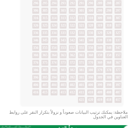
296
295
294
293
292
291
290
289
288
287
306
305
304
303
302
301
300
299
298
297
316
315
314
313
312
311
310
309
308
307
326
325
324
323
322
321
320
319
318
317
336
335
334
333
332
331
330
329
328
327
346
345
344
343
342
341
340
339
338
337
356
355
354
353
352
351
350
349
348
347
366
365
364
363
362
361
360
359
358
357
376
375
374
373
372
371
370
369
368
367
386
385
384
383
382
381
380
379
378
377
396
395
394
393
392
391
390
389
388
387
406
405
404
403
402
401
400
399
398
397
416
415
414
413
412
411
410
409
408
407
421
420
419
418
417
ملاحظة: يمكنك ترتيب البيانات صعوداً و نزولاً بتكرار النقر على روابط
العناوين في الجدول
مرحباً بالضيف