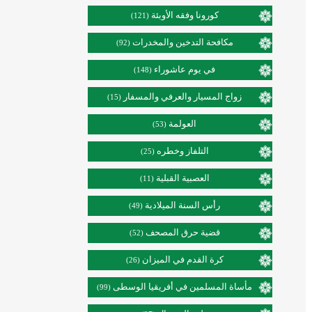
كورونا وفقه الأوبئة
(121)
مكافحة التدخين والمخدرات
(92)
في يوم عاشوراء
(148)
زواج المسيار والعرفي والمسفار
(15)
العولمة
(53)
التلفاز وخطره
(25)
العصبية القبلية
(11)
رأس السنة الميلادية
(49)
قضية حرق المصحف
(52)
كرة القدم في الميزان
(26)
مأساة المسلمين في أفريقيا الوسطى
(99)