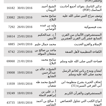
والنشر (PDF)
تذكير الناسك بفوائد أجمع أحاديث
الشيخ أحمد
16182
30/01/2016
المناسك (PDF)
الزومان
وصف مزاح النبي صلى الله عليه
سامح محمد
33082
28/01/2016
وسلم
البلاح
وليد بن عبده
بنت فيسبوكية
26/01/2016
7292
الوصابي
المستشرقون اﻷلمان من القرن
أ. د. عبدالحكيم
16614
25/01/2016
السابع عشر إلى القرن العشرين
الأنيس
الإسلام والغزو الحديث
محمد جمال حليم
24/01/2016
6885
ماجد بن صالح بن
الكفاءة التنظيمية لأهل الصفة
23/01/2016
6742
مشعان الموقد
سامح محمد
فصاحة النبي صلى الله عليه وسلم
21/01/2016
69060
البلاح
الشيخ د. خالد بن
امتنان ومدح رباني لخاتم الرسل
عبدالرحمن
19/01/2016
19008
محمد صلى الله عليه وسلم
الشايع
إتحاف الخيرة بشرح منظومة ابن
الشيخ محمد طه
11939
19/01/2016
أبي العز في السيرة (31)
شعبان
أ. د. علي بن
المستشرقون والقرآن الكريم
18/01/2016
19249
إبراهيم النملة
أنواع الكتب التي تتناول الخصائص
أ. صالح بن أحمد
43735
18/01/2016
النبوية
الشامي