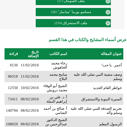
ملف الصومال
(27)
مسلمو بورما "ميانمار"
(56)
ملف الاستشراق
(214)
عرض أسماء المشايخ والكتاب في هذا القسم
تاريخ
عنوان المقالة
اسم الكاتب
قراءة
الإضافة
رجاء محمد
أحمر.. يا حب!
11/02/2016
6136
الجاهوش
وصف مشية النبي صلى الله عليه
سامح محمد
96519
11/02/2016
وسلم
البلاح
الشيخ أبو الوفاء
خواطر العام الجديد
10/02/2016
12550
محمد درويش
أ. د. علي بن
السيرة النبوية والاستشراق
08/02/2016
73411
إبراهيم النملة
تحريم الصدقة للنبي صلى الله عليه
أ. صالح بن أحمد
140794
08/02/2016
وسلم وآله
الشامي
الشيخ الدكتور
الرسول المعلم
عبدالرحمن بن
06/02/2016
108029