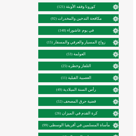
كورونا وفقه الأوبئة
(121)
مكافحة التدخين والمخدرات
(92)
في يوم عاشوراء
(148)
زواج المسيار والعرفي والمسفار
(15)
العولمة
(53)
التلفاز وخطره
(25)
العصبية القبلية
(11)
رأس السنة الميلادية
(49)
قضية حرق المصحف
(52)
كرة القدم في الميزان
(26)
مأساة المسلمين في أفريقيا الوسطى
(99)