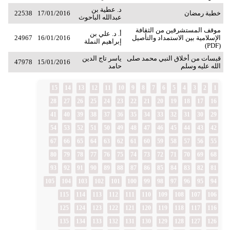
د. عطية بن
خطبة رمضان
17/01/2016
22538
عبدالله الباحوث
موقف المستشرقين من الثقافة
أ. د. علي بن
الإسلامية بين الاستمداد والتأصيل
16/01/2016
24967
إبراهيم النملة
(PDF)
قبسات من أخلاق النبي محمد صلى
ياسر تاج الدين
47978
15/01/2016
الله عليه وسلم
حامد
15
14
13
12
11
10
9
8
7
6
5
4
3
2
1
28
27
26
25
24
23
22
21
20
19
18
17
16
41
40
39
38
37
36
35
34
33
32
31
30
29
54
53
52
51
50
49
48
47
46
45
44
43
42
67
66
65
64
63
62
61
60
59
58
57
56
55
80
79
78
77
76
75
74
73
72
71
70
69
68
93
92
91
90
89
88
87
86
85
84
83
82
81
105
104
103
102
101
100
99
98
97
96
95
94
115
114
113
112
111
110
109
108
107
106
125
124
123
122
121
120
119
118
117
116
135
134
133
132
131
130
129
128
127
126