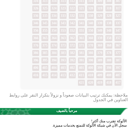
316
315
314
313
312
311
310
309
308
307
326
325
324
323
322
321
320
319
318
317
336
335
334
333
332
331
330
329
328
327
346
345
344
343
342
341
340
339
338
337
356
355
354
353
352
351
350
349
348
347
366
365
364
363
362
361
360
359
358
357
376
375
374
373
372
371
370
369
368
367
386
385
384
383
382
381
380
379
378
377
396
395
394
393
392
391
390
389
388
387
406
405
404
403
402
401
400
399
398
397
416
415
414
413
412
411
410
409
408
407
421
420
419
418
417
ملاحظة: يمكنك ترتيب البيانات صعوداً و نزولاً بتكرار النقر على روابط
العناوين في الجدول
مرحباً بالضيف
الألوكة تقترب منك أكثر!
سجل الآن في شبكة الألوكة للتمتع بخدمات مميزة.