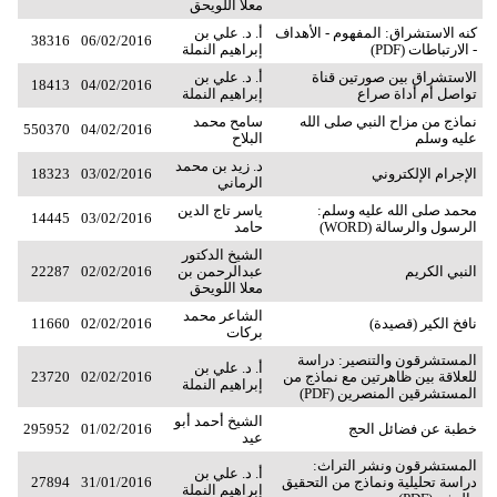
معلا اللويحق
كنه الاستشراق: المفهوم - الأهداف
أ. د. علي بن
38316
06/02/2016
- الارتباطات (PDF)
إبراهيم النملة
الاستشراق بين صورتين قناة
أ. د. علي بن
18413
04/02/2016
تواصل أم أداة صراع
إبراهيم النملة
نماذج من مزاح النبي صلى الله
سامح محمد
550370
04/02/2016
عليه وسلم
البلاح
د. زيد بن محمد
الإجرام الإلكتروني
03/02/2016
18323
الرماني
محمد صلى الله عليه وسلم:
ياسر تاج الدين
14445
03/02/2016
الرسول والرسالة (WORD)
حامد
الشيخ الدكتور
النبي الكريم
عبدالرحمن بن
02/02/2016
22287
معلا اللويحق
الشاعر محمد
نافخ الكير (قصيدة)
02/02/2016
11660
بركات
المستشرقون والتنصير: دراسة
أ. د. علي بن
للعلاقة بين ظاهرتين مع نماذج من
02/02/2016
23720
إبراهيم النملة
المستشرقين المنصرين (PDF)
الشيخ أحمد أبو
خطبة عن فضائل الحج
01/02/2016
295952
عيد
المستشرقون ونشر التراث:
أ. د. علي بن
دراسة تحليلية ونماذج من التحقيق
31/01/2016
27894
إبراهيم النملة