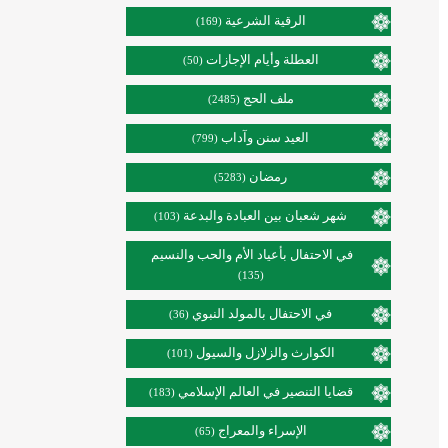
الرقية الشرعية
(169)
العطلة وأيام الإجازات
(50)
ملف الحج
(2485)
العيد سنن وآداب
(799)
رمضان
(5283)
شهر شعبان بين العبادة والبدعة
(103)
في الاحتفال بأعياد الأم والحب والنسيم
(135)
في الاحتفال بالمولد النبوي
(36)
الكوارث والزلازل والسيول
(101)
قضايا التنصير في العالم الإسلامي
(183)
الإسراء والمعراج
(65)