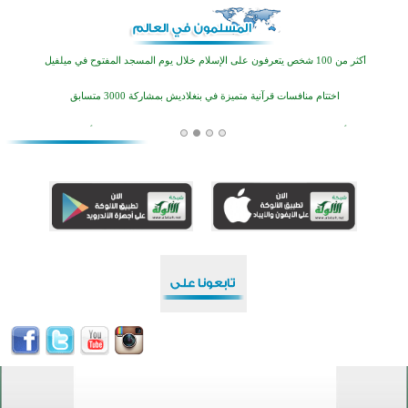
اختتام الدورة التاسعة لمسابقة حفظ وتلاوة القرآن الكريم في أزناكاييف
أكثر من 100 شخص يتعرفون على الإسلام خلال يوم المسجد المفتوح في ميلفيل
اختتام منافسات قرآنية متميزة في بنغلاديش بمشاركة 3000 متسابق
أكثر من 400 طالب يشاركون في مسابقة المعلومات الإسلامية بأستراليا
افتتاح تاريخي لأول مسجد في بلييفليا بالجبل الأسود منذ أكثر من قرن
منطقة ريبوفسي تحتفل بميلاد مسجد جديد في أجواء إيمانية مميزة
أكبر مشروع إسلامي في ريف أستراليا يفتتح أبوابه بعد سنوات من العمل والعطاء
القرآن والتربية في صدارة البرامج الصيفية للمسلمين في بينزا وساراتوف وموردوفيا هذا العام
اختتام الدورة التاسعة لمسابقة حفظ وتلاوة القرآن الكريم في أزناكاييف
أكثر من 100 شخص يتعرفون على الإسلام خلال يوم المسجد المفتوح في ميلفيل
اختتام منافسات قرآنية متميزة في بنغلاديش بمشاركة 3000 متسابق