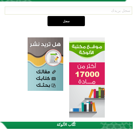
القرآن والتربية في صدارة البرامج الصيفية للمسلمين في بينزا وساراتوف وموردوفيا هذا العام
كُتَّاب الألوكة