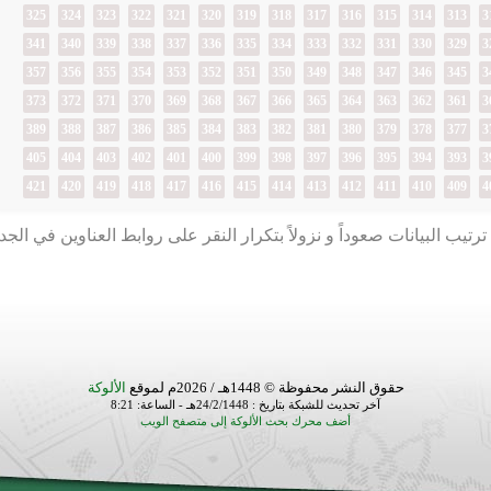
325
324
323
322
321
320
319
318
317
316
315
314
313
3
341
340
339
338
337
336
335
334
333
332
331
330
329
3
357
356
355
354
353
352
351
350
349
348
347
346
345
3
373
372
371
370
369
368
367
366
365
364
363
362
361
3
389
388
387
386
385
384
383
382
381
380
379
378
377
3
405
404
403
402
401
400
399
398
397
396
395
394
393
3
421
420
419
418
417
416
415
414
413
412
411
410
409
4
رتيب البيانات صعوداً و نزولاً بتكرار النقر على روابط العناوين في الج
حقوق النشر محفوظة © 1448هـ / 2026م لموقع
الألوكة
آخر تحديث للشبكة بتاريخ : 24/2/1448هـ - الساعة: 8:21
أضف محرك بحث الألوكة إلى متصفح الويب