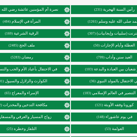
رأس السنة الهجرية
نصرة أم المؤمنين عائشة رضي الله ع
(231)
د صلى الله عليه وسلم
المرأة في الإسلام
(484)
(1261)
نترنت (سلبيات وإيجابيات)
الرقية الشرعية
(169)
(307)
العطلة وأيام الإجازات
ملف الحج
(2485)
(50)
العيد سنن وآداب
رمضان
(5283)
(799)
عبان بين العبادة والبدعة
في الاحتفال بأعياد الأم والحب والنس
(103)
 الاحتفال بالمولد النبوي
الكوارث والزلازل والسيول
(101)
(36)
التنصير في العالم الإسلامي
الإسراء والمعراج
(65)
(183)
كورونا وفقه الأوبئة
مكافحة التدخين والمخدرات
(92)
(121)
في يوم عاشوراء
زواج المسيار والعرفي والمسفار
(148)
العولمة
التلفاز وخطره
(25)
(53)