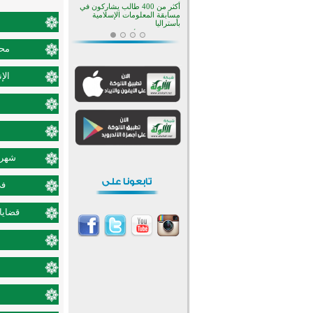
أكثر من 400 طالب يشاركون في
مسابقة المعلومات الإسلامية
بأستراليا
افتتاح تاريخي لأول مسجد في بلييفليا
بالجبل الأسود منذ أكثر من قرن
محم
منطقة ريبوفسي تحتفل بميلاد
مسجد جديد في أجواء إيمانية مميزة
الإ
أكبر مشروع إسلامي في ريف
أستراليا يفتتح أبوابه بعد سنوات من
العمل والعطاء
القرآن والتربية في صدارة البرامج
الصيفية للمسلمين في بينزا
وساراتوف وموردوفيا هذا العام
اختتام الدورة التاسعة لمسابقة حفظ
وتلاوة القرآن الكريم في أزناكاييف
شهر ش
تيسليتش تختتم برنامجا تعليميا لتعزيز
القيم وبناء الشخصية للشباب
المسلمين
في
اختتام منافسات قرآنية متميزة في
بنغلاديش بمشاركة 3000 متسابق
قضايا 
أكثر من 400 طالب يشاركون في
مسابقة المعلومات الإسلامية
بأستراليا