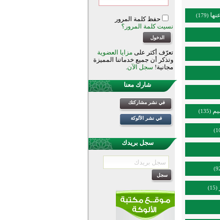
نها
(179)
حفظ كلمة المرور
نسيت كلمة المرور؟
تعرّف أكثر على
مزايا العضوية
وتذكر أن جميع خدماتنا المميزة
مجانية!
سجل الآن
.
شارك معنا
في نشر مشاركتك
يم
(135)
في نشر الألوكة
سجل بريدك
(15)