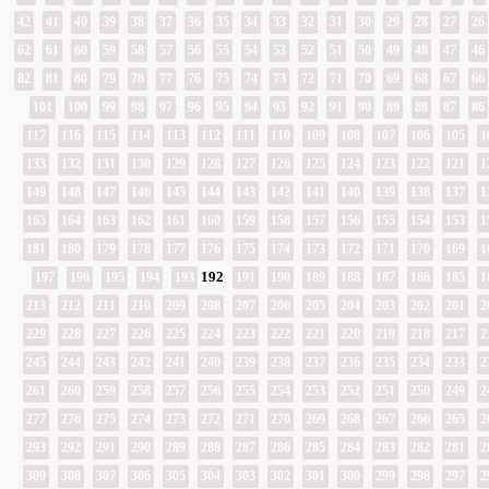
42
41
40
39
38
37
36
35
34
33
32
31
30
29
28
27
26
62
61
60
59
58
57
56
55
54
53
52
51
50
49
48
47
46
82
81
80
79
78
77
76
75
74
73
72
71
70
69
68
67
66
101
100
99
98
97
96
95
94
93
92
91
90
89
88
87
86
117
116
115
114
113
112
111
110
109
108
107
106
105
1
133
132
131
130
129
128
127
126
125
124
123
122
121
1
149
148
147
146
145
144
143
142
141
140
139
138
137
1
165
164
163
162
161
160
159
158
157
156
155
154
153
1
181
180
179
178
177
176
175
174
173
172
171
170
169
1
192
197
196
195
194
193
191
190
189
188
187
186
185
1
213
212
211
210
209
208
207
206
205
204
203
202
201
2
229
228
227
226
225
224
223
222
221
220
219
218
217
2
245
244
243
242
241
240
239
238
237
236
235
234
233
2
261
260
259
258
257
256
255
254
253
252
251
250
249
2
277
276
275
274
273
272
271
270
269
268
267
266
265
2
293
292
291
290
289
288
287
286
285
284
283
282
281
2
309
308
307
306
305
304
303
302
301
300
299
298
297
2