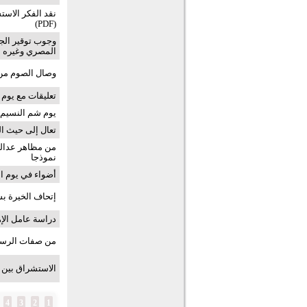
نقد الفكر الاست
(PDF)
وجوب توقير الجن
المصري وغيره م
وصال الصوم من 
تعليقات مع يوم 
يوم شم النسيم
تعال إلى حيث ال
من مظاهر عدالة 
نموذجا
أضواء في يوم ا
إتحاف الخيرة بشر
دراسة عامل الإه
من صفات الرسول
الاستشراق بين منح
4
3
2
1