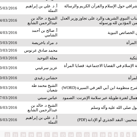
شراقي حول الإسلام والقرآن الكريم والرسالة
أ. د. علي بن إبراهيم
5/03/2016
النملة
اب النبوي الشريف والرد على تجاوز وزير العدل
الشيخ د. خالد بن
4/03/2016
ن المؤذين لله ورسوله
عبدالرحمن الشايع
أ. صالح بن أحمد
الخصائص النبوية
4/03/2016
الشامي
المرأة
د. مراد باخريصة
3/03/2016
محمد صادق عرنوس
3/03/2016
نكبة
مجلة التوحيد
3/03/2016
الإسلام في القضايا الاجتماعية: قضايا المرأة
عزيز سرغيني
0/03/2016
لمرأة
حشاني زغيدي
0/03/2016
الشيخ محمد طه
ح منظومة ابن أبي العز في السيرة (WORD)
9/03/2016
شعبان
مال لفترة طويلة عبر سلامة الإنترنت: الصمود
عباس سبتي
7/03/2016
الشيخ د. خالد بن
 صلى الله عليه وآله وسلم
6/03/2016
عبدالرحمن الشايع
أ. د. علي بن إبراهيم
يين: النقد الجذري أو الإدانة (PDF)
6/03/2016
النملة
22
21
20
19
18
17
16
15
14
13
12
11
10
9
8
7
6
5