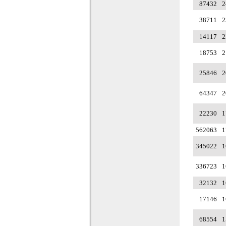
87432
2
38711
2
14117
2
18753
2
25846
2
64347
2
22230
1
562063
1
345022
1
336723
1
32132
1
17146
1
68554
1