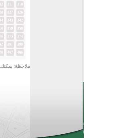
12
311
310
28
327
326
44
343
342
60
359
358
76
375
374
92
391
390
08
407
406
ملاحظة: يمكنك ت