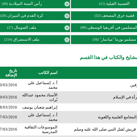
العصبية القبلية
رأس السنة الميلادية
(49)
(11)
قضية حرق المصحف
كرة القدم في الميزان
(26)
(52)
لمسلمين في أفريقيا الوسطى
ملف الصومال
(27)
(99)
مسلمو بورما "ميانمار"
ملف الاستشراق
(214)
(56)
ايخ والكتاب في هذا القسم
تاريخ
اسم الكاتب
الإضافة
أ. د. إسماعيل علي
قين
0/03/2016
محمد
الأستاذ محمود عبدالله
رأة في الإسلام
9/03/2016
بُرات
إبراهيم شعبان يوسف
8/03/2016
أ. د. إسماعيل علي
مجامع العلمية واللغوية
7/03/2016
محمد
الموسوعات الثقافية
 قريش لقتل النبي صلى الله عليه وسلم
7/03/2016
المدرسية