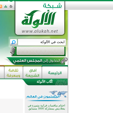
كُتَّاب الألوكة
اختتام الدورة التاسعة لمسابقة حفظ
وتلاوة القرآن الكريم في أزناكاييف
تيسليتش تختتم برنامجا تعليميا لتعزيز
القيم وبناء الشخصية للشباب
المسلمين
اختتام منافسات قرآنية متميزة في
بنغلاديش بمشاركة 3000 متسابق