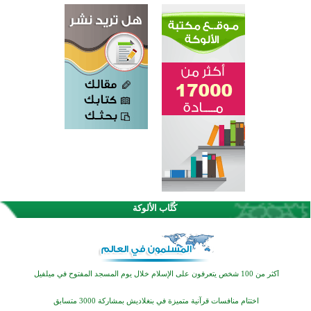
القرآن والتربية في صدارة البرامج الصيفية للمسلمين في بينزا وساراتوف وموردوفيا هذا العام
كُتَّاب الألوكة
اختتام الدورة التاسعة لمسابقة حفظ وتلاوة القرآن الكريم في أزناكاييف
أكثر من 100 شخص يتعرفون على الإسلام خلال يوم المسجد المفتوح في ميلفيل
اختتام منافسات قرآنية متميزة في بنغلاديش بمشاركة 3000 متسابق