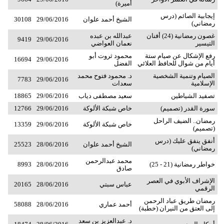
أميرة)
إيجابية الصائم (درس
الشيخ أحمد علوان
29/06/2016
30108
رمضاني)
غصون رمضانية (24) أفنان
عبدالله بن عبده
9419
29/06/2016
التيسير
نعمان العواضي
رفع الإشكال عن صيام ستة
محمود ثروت أبو
16694
29/06/2016
أيام من شوال للحافظ العلائي
الفضل
الصيام وتنمية الشخصية
د. محمود فتوح محمد
7783
29/06/2016
الإسلامية
سعدات
تصفيد الشياطين
سعيد مصطفى دياب
29/06/2016
18865
سورة القدر (تصميم)
خاص شبكة الألوكة
29/06/2016
12766
رمضان.. الضيف الراحل
خاص شبكة الألوكة
29/06/2016
13359
(تصميم)
أنفق ينفق عليك (درس
الشيخ أحمد علوان
28/06/2016
25523
رمضاني)
محمد عبدالرحمن
خواطر رمضانية (21 - 25)
28/06/2016
8993
صادق
الإشراف الأبوي في العصر
عباس سبتي
28/06/2016
20165
الرقمي
رمضان طريق عباد الرحمن
أحمد عماري
28/06/2016
58088
إلى العتق من النيران (خطبة)
د. عبدالعزيز بن سعد