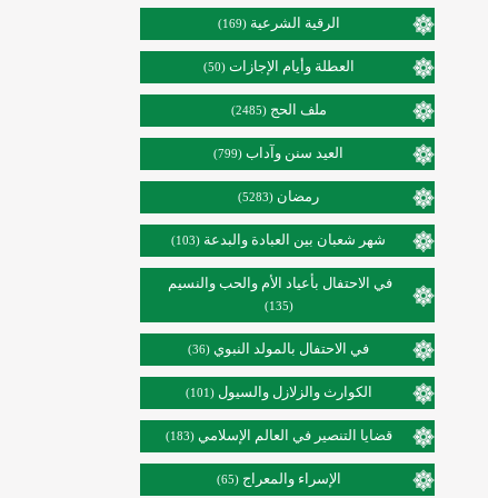
الرقية الشرعية
(169)
العطلة وأيام الإجازات
(50)
ملف الحج
(2485)
العيد سنن وآداب
(799)
رمضان
(5283)
شهر شعبان بين العبادة والبدعة
(103)
في الاحتفال بأعياد الأم والحب والنسيم
(135)
في الاحتفال بالمولد النبوي
(36)
الكوارث والزلازل والسيول
(101)
قضايا التنصير في العالم الإسلامي
(183)
الإسراء والمعراج
(65)