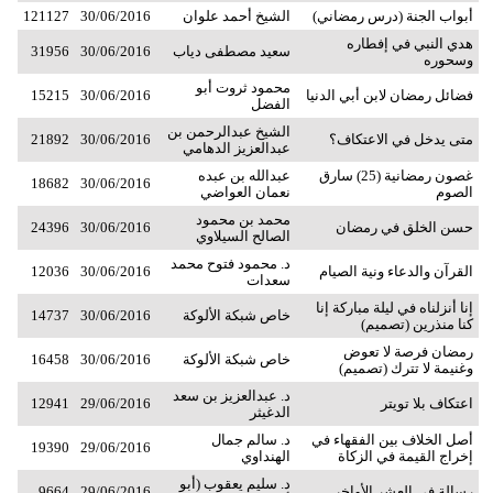
أبواب الجنة (درس رمضاني)
الشيخ أحمد علوان
30/06/2016
121127
هدي النبي في إفطاره
سعيد مصطفى دياب
30/06/2016
31956
وسحوره
محمود ثروت أبو
فضائل رمضان لابن أبي الدنيا
30/06/2016
15215
الفضل
الشيخ عبدالرحمن بن
متى يدخل في الاعتكاف؟
30/06/2016
21892
عبدالعزيز الدهامي
غصون رمضانية (25) سارق
عبدالله بن عبده
18682
30/06/2016
الصوم
نعمان العواضي
محمد بن محمود
حسن الخلق في رمضان
30/06/2016
24396
الصالح السيلاوي
د. محمود فتوح محمد
القرآن والدعاء ونية الصيام
30/06/2016
12036
سعدات
إنا أنزلناه في ليلة مباركة إنا
خاص شبكة الألوكة
30/06/2016
14737
كنا منذرين (تصميم)
رمضان فرصة لا تعوض
خاص شبكة الألوكة
30/06/2016
16458
وغنيمة لا تترك (تصميم)
د. عبدالعزيز بن سعد
اعتكاف بلا تويتر
29/06/2016
12941
الدغيثر
أصل الخلاف بين الفقهاء في
د. سالم جمال
19390
29/06/2016
إخراج القيمة في الزكاة
الهنداوي
د. سليم يعقوب (أبو
رسالة في العشر الأواخر
29/06/2016
9664