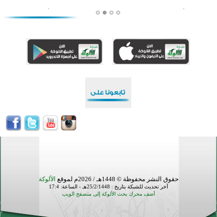
أكثر من 400 طالب يشاركون في مسابقة المعلومات الإسلامية بأستراليا
افتتاح تاريخي لأول مسجد في بلييفليا بالجبل الأسود منذ أكثر من قرن
منطقة ريبوفسي تحتفل بميلاد مسجد جديد في أجواء إيمانية مميزة
أكبر مشروع إسلامي في ريف أستراليا يفتتح أبوابه بعد سنوات من العمل والعطاء
القرآن والتربية في صدارة البرامج الصيفية للمسلمين في بينزا وساراتوف وموردوفيا هذا العام
اختتام الدورة التاسعة لمسابقة حفظ وتلاوة القرآن الكريم في أزناكاييف
أكثر من 100 شخص يتعرفون على الإسلام خلال يوم المسجد المفتوح في ميلفيل
اختتام منافسات قرآنية متميزة في بنغلاديش بمشاركة 3000 متسابق
حقوق النشر محفوظة © 1448هـ / 2026م لموقع
الألوكة
آخر تحديث للشبكة بتاريخ : 25/2/1448هـ - الساعة: 17:4
أضف محرك بحث الألوكة إلى متصفح الويب