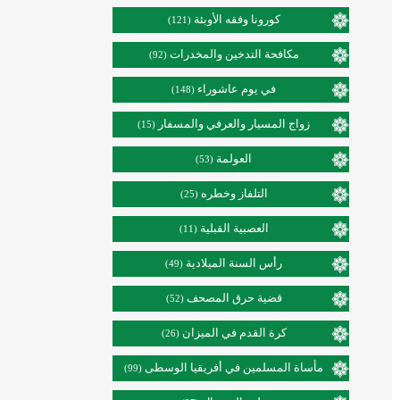
كورونا وفقه الأوبئة
(121)
مكافحة التدخين والمخدرات
(92)
في يوم عاشوراء
(148)
زواج المسيار والعرفي والمسفار
(15)
العولمة
(53)
التلفاز وخطره
(25)
العصبية القبلية
(11)
رأس السنة الميلادية
(49)
قضية حرق المصحف
(52)
كرة القدم في الميزان
(26)
مأساة المسلمين في أفريقيا الوسطى
(99)