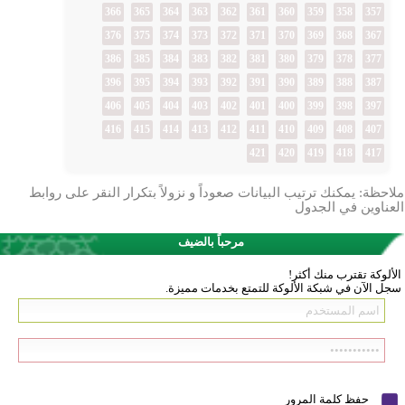
366
365
364
363
362
361
360
359
358
357
376
375
374
373
372
371
370
369
368
367
386
385
384
383
382
381
380
379
378
377
396
395
394
393
392
391
390
389
388
387
406
405
404
403
402
401
400
399
398
397
416
415
414
413
412
411
410
409
408
407
421
420
419
418
417
ملاحظة: يمكنك ترتيب البيانات صعوداً و نزولاً بتكرار النقر على روابط
العناوين في الجدول
مرحباً بالضيف
الألوكة تقترب منك أكثر!
سجل الآن في شبكة الألوكة للتمتع بخدمات مميزة.
حفظ كلمة المرور