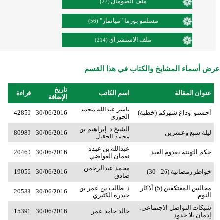
ملف الصومال
(27)
مسلمو بورما "ميانمار"
(56)
ملف الاستشراق
(214)
عرض أسماء المشايخ والكتاب في هذا القسم
تاريخ
عنوان المقالة
اسم الكاتب
قراءة
الإضافة
ياسر عبدالله محمد
أحسنوا وداع شهركم (خطبة)
30/06/2016
42850
الحوري
الشيخ د. إبراهيم بن
ليلة سبع وعشرين
30/06/2016
80989
محمد الحقيل
عبدالله بن عبده
حكم التهنئة بقدوم العيد
30/06/2016
20460
نعمان العواضي
محمد عبدالرحمن
خواطر رمضانية (26 - 30)
30/06/2016
19056
صادق
مجالس المعتكفين (5) أذكار
د. طالب بن عمر بن
20533
30/06/2016
النوم
حيدرة الكثيري
شبكات التواصل الاجتماعي:
خالد حامد عمر
30/06/2016
15391
إدمان بلا حدود