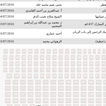
لفطر
يحيى نعيم محمد خلة
04/07/2016
ان
أ. عبدالعزيز بن أحمد الغامدي
04/07/2016
ن صيامها
الشيخ صلاح نجيب الدق
04/07/2016
د. محمد بن عبدالله بن إبراهيم
بارك 1437هـ
03/07/2016
السحيم
د الرحمن إلى باب الريان
أحمد عماري
03/07/2016
 (خطبة)
الرهواني محمد
03/07/2016
22
21
20
19
18
17
16
15
14
13
12
11
10
9
8
7
6
5
42
41
40
39
38
37
36
35
34
33
32
31
30
29
28
27
26
62
61
60
59
58
57
56
55
54
53
52
51
50
49
48
47
46
82
81
80
79
78
77
76
75
74
73
72
71
70
69
68
67
66
101
100
99
98
97
96
95
94
93
92
91
90
89
88
87
86
117
116
115
114
113
112
111
110
109
108
107
106
105
1
133
132
131
130
129
128
127
126
125
124
123
122
121
1
149
148
147
146
145
144
143
142
141
140
139
138
137
1
165
164
163
162
161
160
159
158
157
156
155
154
153
1