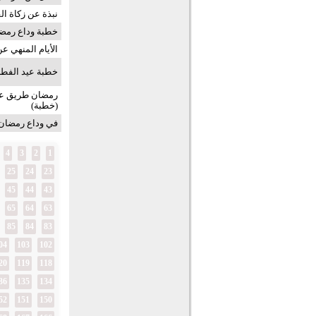
نبذة عن زكاة ا
خطبة وداع رمض
الأيام المنهي ع
خطبة عيد الفطر الم
رمضان طريق عبا
(خطبة)
في وداع رمضان
4
3
2
1
25
24
23
45
44
43
65
64
63
85
84
83
04
103
102
20
119
118
36
135
134
52
151
150