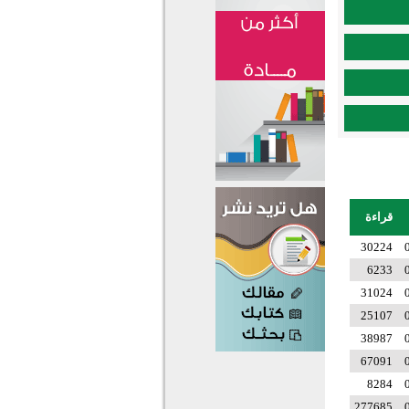
قراءة
30224
6233
31024
25107
38987
67091
8284
277685