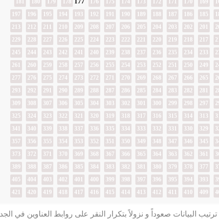
177
181
180
179
178
176
175
174
173
172
171
170
169
1
197
196
195
194
193
192
191
190
189
188
187
186
185
1
213
212
211
210
209
208
207
206
205
204
203
202
201
2
229
228
227
226
225
224
223
222
221
220
219
218
217
2
245
244
243
242
241
240
239
238
237
236
235
234
233
2
261
260
259
258
257
256
255
254
253
252
251
250
249
2
277
276
275
274
273
272
271
270
269
268
267
266
265
2
293
292
291
290
289
288
287
286
285
284
283
282
281
2
309
308
307
306
305
304
303
302
301
300
299
298
297
2
325
324
323
322
321
320
319
318
317
316
315
314
313
3
341
340
339
338
337
336
335
334
333
332
331
330
329
3
357
356
355
354
353
352
351
350
349
348
347
346
345
3
373
372
371
370
369
368
367
366
365
364
363
362
361
3
389
388
387
386
385
384
383
382
381
380
379
378
377
3
405
404
403
402
401
400
399
398
397
396
395
394
393
3
421
420
419
418
417
416
415
414
413
412
411
410
409
4
رتيب البيانات صعوداً و نزولاً بتكرار النقر على روابط العناوين في الج