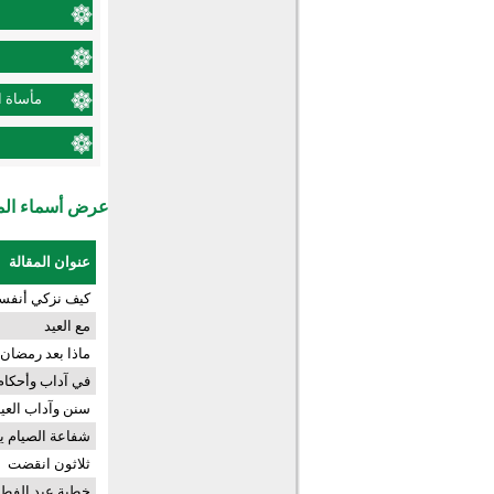
مأساة ا
عرض أسماء المش
عنوان المقالة
كيف نزكي أنفسن
مع العيد
ماذا بعد رمضان
في آداب وأحكام 
سنن وآداب العي
شفاعة الصيام يو
ثلاثون انقضت
خطبة عيد الفطر 