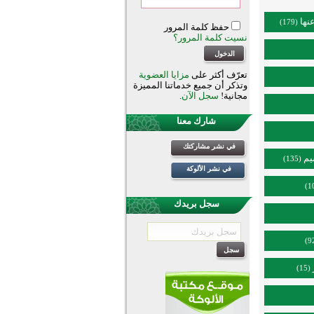
نها
(179)
حفظ كلمة المرور
نسيت كلمة المرور؟
تعرّف أكثر على
مزايا العضوية
وتذكر أن جميع خدماتنا المميزة
مجانية!
سجل الآن
.
شارك معنا
في نشر مشاركتك
يم
(135)
في نشر الألوكة
سجل بريدك
(15)