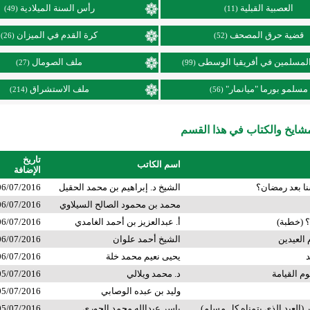
العصبية القبلية
رأس السنة الميلادية
(49)
(11)
قضية حرق المصحف
كرة القدم في الميزان
(26)
(52)
لمسلمين في أفريقيا الوسطى
ملف الصومال
(27)
(99)
مسلمو بورما "ميانمار"
ملف الاستشراق
(214)
(56)
ايخ والكتاب في هذا القسم
تاريخ
اسم الكاتب
الإضافة
ا بعد رمضان؟
الشيخ د. إبراهيم بن محمد الحقيل
06/07/2016
محمد بن محمود الصالح السيلاوي
06/07/2016
؟ (خطبة)
أ. عبدالعزيز بن أحمد الغامدي
06/07/2016
العيدين
الشيخ أحمد علوان
06/07/2016
د
يحيى نعيم محمد خلة
06/07/2016
م القيامة
د. محمد ويلالي
05/07/2016
وليد بن عبده الوصابي
05/07/2016
(العيد الذي يتمناه كل مسلم)
ياسر عبدالله محمد الحوري
05/07/2016