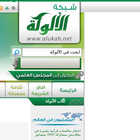
كُتَّاب الألوكة
اختتام الدورة التاسعة لمسابقة حفظ
وتلاوة القرآن الكريم في أزناكاييف
تيسليتش تختتم برنامجا تعليميا لتعزيز
القيم وبناء الشخصية للشباب
المسلمين
اختتام منافسات قرآنية متميزة في
بنغلاديش بمشاركة 3000 متسابق