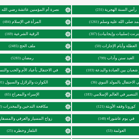
رأس السنة الهجرية
نصرة أم المؤمنين عائشة رضي الله ع
(231)
د صلى الله عليه وسلم
المرأة في الإسلام
(484)
(1261)
نترنت (سلبيات وإيجابيات)
الرقية الشرعية
(169)
(307)
العطلة وأيام الإجازات
ملف الحج
(2485)
(50)
العيد سنن وآداب
رمضان
(5283)
(799)
عبان بين العبادة والبدعة
في الاحتفال بأعياد الأم والحب والنس
(103)
 الاحتفال بالمولد النبوي
الكوارث والزلازل والسيول
(101)
(36)
التنصير في العالم الإسلامي
الإسراء والمعراج
(65)
(183)
كورونا وفقه الأوبئة
مكافحة التدخين والمخدرات
(92)
(121)
في يوم عاشوراء
زواج المسيار والعرفي والمسفار
(148)
العولمة
التلفاز وخطره
(25)
(53)