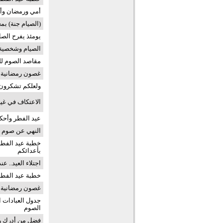
أمي ورمضان وأن
(الصيام جنة) بم
يومئذ يفرح الص
الصيام وشخصية
مقاصد الصوم لل
غصون رمضانية (30) شروق الع
ولعلكم تشكرون
الاعتكاف في غي
عيد الفطر وأحك
النهي عن صوم ا
خطبة عيد الفطر 
بأعدائكم
اجتلاء العيد.. عن
خطبة عيد الفطر 1437
غصون رمضانية (29) وداع الحب
جدول العبادات 
الصوم
فضل من أدرك ر