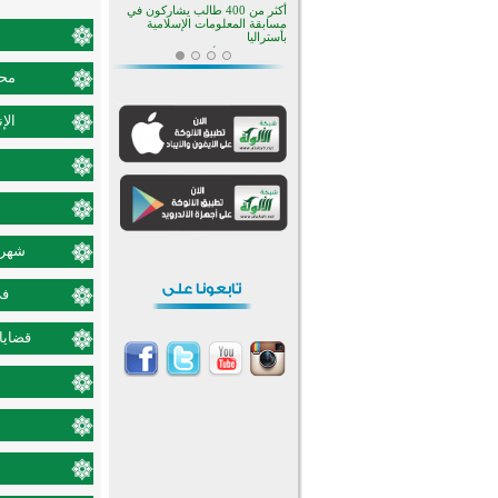
أكثر من 400 طالب يشاركون في
مسابقة المعلومات الإسلامية
بأستراليا
افتتاح تاريخي لأول مسجد في بلييفليا
بالجبل الأسود منذ أكثر من قرن
محم
منطقة ريبوفسي تحتفل بميلاد
مسجد جديد في أجواء إيمانية مميزة
الإ
أكبر مشروع إسلامي في ريف
أستراليا يفتتح أبوابه بعد سنوات من
العمل والعطاء
القرآن والتربية في صدارة البرامج
الصيفية للمسلمين في بينزا
وساراتوف وموردوفيا هذا العام
اختتام الدورة التاسعة لمسابقة حفظ
وتلاوة القرآن الكريم في أزناكاييف
شهر ش
تيسليتش تختتم برنامجا تعليميا لتعزيز
القيم وبناء الشخصية للشباب
في
المسلمين
اختتام منافسات قرآنية متميزة في
بنغلاديش بمشاركة 3000 متسابق
قضايا 
أكثر من 400 طالب يشاركون في
مسابقة المعلومات الإسلامية
بأستراليا