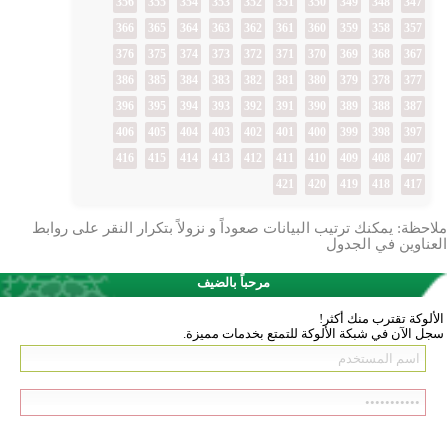
356
355
354
353
352
351
350
349
348
347
366
365
364
363
362
361
360
359
358
357
376
375
374
373
372
371
370
369
368
367
386
385
384
383
382
381
380
379
378
377
396
395
394
393
392
391
390
389
388
387
406
405
404
403
402
401
400
399
398
397
416
415
414
413
412
411
410
409
408
407
421
420
419
418
417
ملاحظة: يمكنك ترتيب البيانات صعوداً و نزولاً بتكرار النقر على روابط
العناوين في الجدول
مرحباً بالضيف
الألوكة تقترب منك أكثر!
سجل الآن في شبكة الألوكة للتمتع بخدمات مميزة.