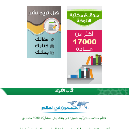
اختتام الدورة التاسعة لمسابقة حفظ وتلاوة القرآن الكريم في أزناكاييف
كُتَّاب الألوكة
تيسليتش تختتم برنامجا تعليميا لتعزيز القيم وبناء الشخصية للشباب المسلمين
اختتام منافسات قرآنية متميزة في بنغلاديش بمشاركة 3000 متسابق
أكثر من 400 طالب يشاركون في مسابقة المعلومات الإسلامية بأستراليا