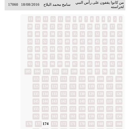
من كانوا يقفون على رأس النبي
سامح محمد البلاح
18/08/2016
17060
لحراسته
15
14
13
12
11
10
9
8
7
6
5
4
3
2
1
28
27
26
25
24
23
22
21
20
19
18
17
16
41
40
39
38
37
36
35
34
33
32
31
30
29
54
53
52
51
50
49
48
47
46
45
44
43
42
67
66
65
64
63
62
61
60
59
58
57
56
55
80
79
78
77
76
75
74
73
72
71
70
69
68
93
92
91
90
89
88
87
86
85
84
83
82
81
105
104
103
102
101
100
99
98
97
96
95
94
115
114
113
112
111
110
109
108
107
106
125
124
123
122
121
120
119
118
117
116
135
134
133
132
131
130
129
128
127
126
145
144
143
142
141
140
139
138
137
136
155
154
153
152
151
150
149
148
147
146
165
164
163
162
161
160
159
158
157
156
174
176
175
173
172
171
170
169
168
167
166