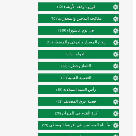
كورونا وفقه الأوبئة
(121)
مكافحة التدخين والمخدرات
(92)
في يوم عاشوراء
(148)
زواج المسيار والعرفي والمسفار
(15)
العولمة
(53)
التلفاز وخطره
(25)
العصبية القبلية
(11)
رأس السنة الميلادية
(49)
قضية حرق المصحف
(52)
كرة القدم في الميزان
(26)
مأساة المسلمين في أفريقيا الوسطى
(99)