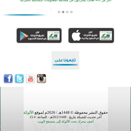
افتتاح تاريخي لأول مسجد في بلييفليا بالجبل الأسود منذ أكثر من قرن
منطقة ريبوفسي تحتفل بميلاد مسجد جديد في أجواء إيمانية مميزة
أكبر مشروع إسلامي في ريف أستراليا يفتتح أبوابه بعد سنوات من العمل والعطاء
القرآن والتربية في صدارة البرامج الصيفية للمسلمين في بينزا وساراتوف وموردوفيا هذا العام
اختتام الدورة التاسعة لمسابقة حفظ وتلاوة القرآن الكريم في أزناكاييف
تيسليتش تختتم برنامجا تعليميا لتعزيز القيم وبناء الشخصية للشباب المسلمين
اختتام منافسات قرآنية متميزة في بنغلاديش بمشاركة 3000 متسابق
أكثر من 400 طالب يشاركون في مسابقة المعلومات الإسلامية بأستراليا
حقوق النشر محفوظة © 1448هـ / 2026م لموقع
الألوكة
آخر تحديث للشبكة بتاريخ : 20/2/1448هـ - الساعة: 15:4
أضف محرك بحث الألوكة إلى متصفح الويب