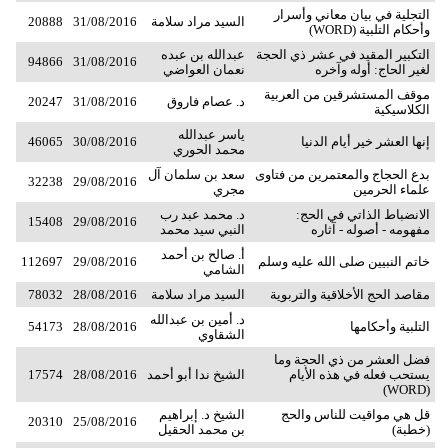
التجلية في بيان معاني وأسرار
السيد مراد سلامة
31/08/2016
20888
وأحكام التلبية (WORD)
التكبير المقيد في عشر ذي الحجة
عبدالله بن عبده
94866
31/08/2016
لغير الحاج: أوله وآخره
نعمان العواضي
موقف المستشرقين من العربية
د. عصام فاروق
31/08/2016
20247
الكلاسيكية
ياسر عبدالله
إنها العشر خير أيام الدنيا
30/08/2016
46065
محمد الحوري
بدع الحجاج والمعتمرين من فتاوى
سعد بن سلمان آل
32238
29/08/2016
علماء الحرمين
مجري
الانضباط الذاتي في الحج:
د. محمد عبد رب
15408
29/08/2016
مفهومه - أصوله - آثاره
النبي سيد محمد
أ. صالح بن أحمد
خاتم النبيين صلى الله عليه وسلم
29/08/2016
112697
الشامي
مقاصد الحج الأخلاقية والتربوية
السيد مراد سلامة
28/08/2016
78032
د. أمين بن عبدالله
التلبية وأحكامها
28/08/2016
54173
الشقاوي
فضل العشر من ذي الحجة وما
يستحب فعله في هذه الأيام
الشيخ ندا أبو أحمد
28/08/2016
17574
(WORD)
قل هي مواقيت للناس والحج
الشيخ د. إبراهيم
20310
25/08/2016
(خطبة)
بن محمد الحقيل