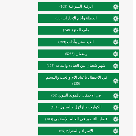
الرقية الشرعية
(169)
العطلة وأيام الإجازات
(50)
ملف الحج
(2485)
العيد سنن وآداب
(799)
رمضان
(5283)
شهر شعبان بين العبادة والبدعة
(103)
في الاحتفال بأعياد الأم والحب والنسيم
(135)
في الاحتفال بالمولد النبوي
(36)
الكوارث والزلازل والسيول
(101)
قضايا التنصير في العالم الإسلامي
(183)
الإسراء والمعراج
(65)