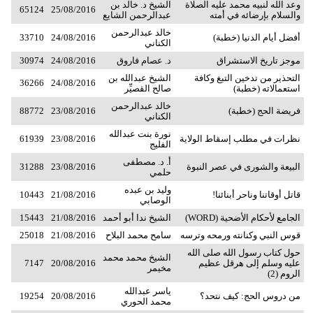
وعد الله لنبيه محمد عليه الصلاة
الشيخ د. خالد بن
65124
25/08/2016
والسلام بإرضائه في أمته
عبدالرحمن الشايع
خالد عبدالرحمن
أفضل أيام الدنيا (خطبة)
24/08/2016
33710
الكناني
موجز تاريخ الاستشراق
د. عصام فاروق
24/08/2016
30974
التحذير من تدخين التبغ وكافة
الشيخ عبدالله بن
36266
24/08/2016
استعمالاته (خطبة)
صالح القصيِّر
خالد عبدالرحمن
فريضة الحج (خطبة)
23/08/2016
88772
الكناني
نورة بنت عبدالله
نظرات في مطلب إسقاط الولاية
23/08/2016
61939
الفليج
أ. د. مصطفى
البيعة والشورى في عصر النبوة
23/08/2016
31288
حلمي
وليد بن عبده
قاتل أوقاتنا وناحر أبنائنا!
21/08/2016
10443
الوصابي
الجامع لأحكام الأضحية (WORD)
الشيخ ندا أبو أحمد
21/08/2016
15443
قوس النبي وكنانته ورمحه وترسه
سامح محمد البلاح
21/08/2016
25018
حول كتاب رسول الله صلى الله
الشيخ محمد محمد
عليه وسلم إلى هرقل عظيم
20/08/2016
7147
مخيمر
الروم (2)
ياسر عبدالله
من دروس الحج: كيف نتحد؟
20/08/2016
19254
محمد الحوري