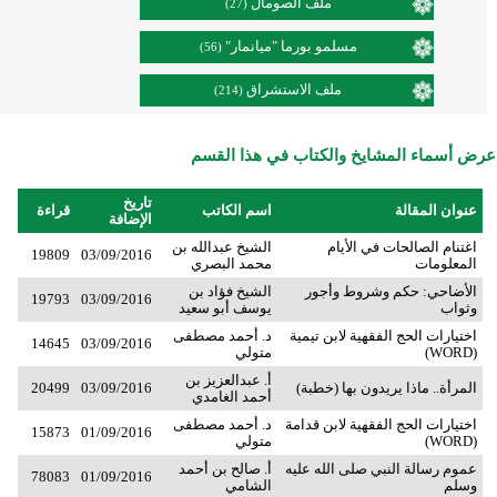
ملف الصومال
(27)
مسلمو بورما "ميانمار"
(56)
ملف الاستشراق
(214)
عرض أسماء المشايخ والكتاب في هذا القسم
تاريخ
عنوان المقالة
اسم الكاتب
قراءة
الإضافة
اغتنام الصالحات في الأيام
الشيخ عبدالله بن
19809
03/09/2016
المعلومات
محمد البصري
الأضاحي: حكم وشروط وأجور
الشيخ فؤاد بن
19793
03/09/2016
وثواب
يوسف أبو سعيد
اختيارات الحج الفقهية لابن تيمية
د. أحمد مصطفى
14645
03/09/2016
(WORD)
متولي
أ. عبدالعزيز بن
المرأة.. ماذا يريدون بها (خطبة)
03/09/2016
20499
أحمد الغامدي
اختيارات الحج الفقهية لابن قدامة
د. أحمد مصطفى
15873
01/09/2016
(WORD)
متولي
عموم رسالة النبي صلى الله عليه
أ. صالح بن أحمد
78083
01/09/2016
وسلم
الشامي