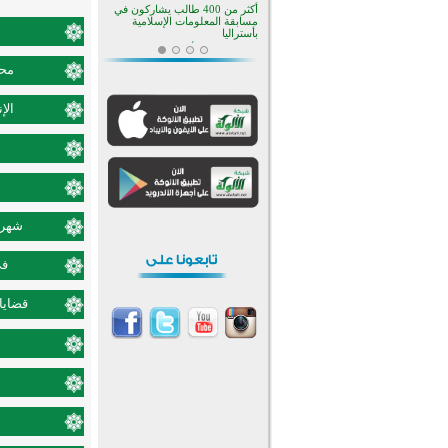
أكثر من 400 طالب يشاركون في
مسابقة المعلومات الإسلامية
بأستراليا
افتتاح تاريخي لأول مسجد في بلييفليا
بالجبل الأسود منذ أكثر من قرن
محم
منطقة ريبوفسي تحتفل بميلاد
مسجد جديد في أجواء إيمانية مميزة
الإ
أكبر مشروع إسلامي في ريف
أستراليا يفتتح أبوابه بعد سنوات من
العمل والعطاء
القرآن والتربية في صدارة البرامج
الصيفية للمسلمين في بينزا
وساراتوف وموردوفيا هذا العام
اختتام الدورة التاسعة لمسابقة حفظ
وتلاوة القرآن الكريم في أزناكاييف
شهر ش
تيسليتش تختتم برنامجا تعليميا لتعزيز
القيم وبناء الشخصية للشباب
في
المسلمين
اختتام منافسات قرآنية متميزة في
بنغلاديش بمشاركة 3000 متسابق
قضايا 
أكثر من 400 طالب يشاركون في
مسابقة المعلومات الإسلامية
بأستراليا