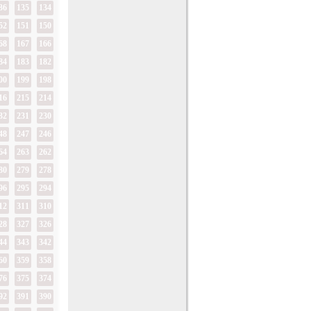
36
135
134
52
151
150
68
167
166
84
183
182
00
199
198
16
215
214
32
231
230
48
247
246
64
263
262
80
279
278
96
295
294
12
311
310
28
327
326
44
343
342
60
359
358
76
375
374
92
391
390