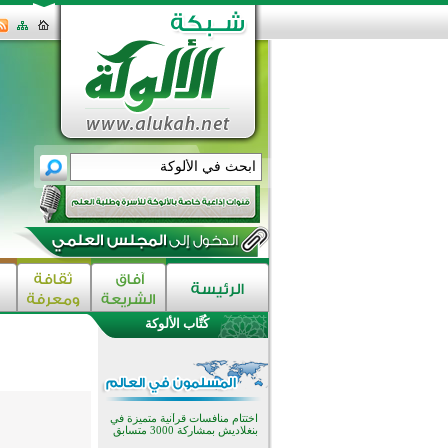
كُتَّاب الألوكة
اختتام الدورة التاسعة لمسابقة حفظ
وتلاوة القرآن الكريم في أزناكاييف
تيسليتش تختتم برنامجا تعليميا لتعزيز
القيم وبناء الشخصية للشباب
المسلمين
اختتام منافسات قرآنية متميزة في
بنغلاديش بمشاركة 3000 متسابق