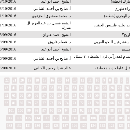
بارك (خطبة)
الشيخ أحمد أبو عيد
3/10/2016
وراء ظهري
أ. صالح بن أحمد الشامي
3/10/2016
 الهجري (خطبة)
د. محمد معشوق الخزنوي
1/10/2016
الشيخ فيصل بن عبدالعزيز آل
د نعلين فليلبس الخفين
1/10/2016
مبارك
اويح؟
الشيخ أحمد علوان
8/09/2016
ستشرقين للنحو العربي
د. عصام فاروق
8/09/2016
لنسيم
الشيخ أحمد أبو عيد
6/09/2016
نام فقد رآني فإن الشيطان لا يتمثل
أ. صالح بن أحمد الشامي
6/09/2016
بل عاما جديدا (خطبة)
خالد عبدالرحمن الكناني
5/09/2016
22
21
20
19
18
17
16
15
14
13
12
11
10
9
8
7
6
5
42
41
40
39
38
37
36
35
34
33
32
31
30
29
28
27
26
62
61
60
59
58
57
56
55
54
53
52
51
50
49
48
47
46
82
81
80
79
78
77
76
75
74
73
72
71
70
69
68
67
66
101
100
99
98
97
96
95
94
93
92
91
90
89
88
87
86
117
116
115
114
113
112
111
110
109
108
107
106
105
1
133
132
131
130
129
128
127
126
125
124
123
122
121
1