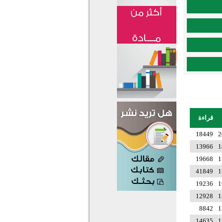
قراءة
18449
2
13966
1
19668
1
41849
1
19236
1
12928
1
8842
1
14635
1