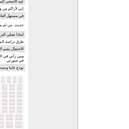
عيد الأضحى الم
إني لأراكم من 
في مستهل العام
حديث: من لم يج
لماذا نصلي التر
طرق دراسة الم
الاحتفال بشم ا
ومن رآني في الم
في صورتي
نودع عاما ونستق
4
3
2
1
25
24
23
45
44
43
65
64
63
85
84
83
04
103
102
20
119
118