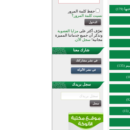
نها
(179)
حفظ كلمة المرور
نسيت كلمة المرور؟
تعرّف أكثر على
مزايا العضوية
وتذكر أن جميع خدماتنا المميزة
مجانية!
سجل الآن
.
شارك معنا
في نشر مشاركتك
يم
(135)
في نشر الألوكة
سجل بريدك
(15)