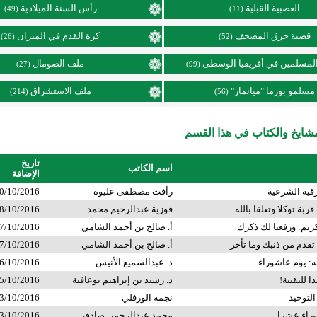
العصبية القبلية
رأس السنة الميلادية
(49)
(11)
قضية حرق المصحف
كرة القدم في الميزان
(26)
(52)
لمسلمين في أفريقيا الوسطى
ملف الصومال
(27)
(99)
مسلمو بورما "ميانمار"
ملف الاستشراق
(214)
(56)
ايخ والكتاب في هذا القسم
تاريخ
اسم الكاتب
الإضافة
رقية الشرعية
رأفت مصطفى عليوة
0/10/2016
ربة توكلا وتعلقا بالله
فوزية عبدالرحيم محمد
8/10/2016
يم: ورفعنا لك ذكرك
أ. صالح بن أحمد الشامي
7/10/2016
 تقدم من ذنبك وما تأخر
أ. صالح بن أحمد الشامي
7/10/2016
له: يوم عاشوراء
د. عبدالسميع الأنيس
6/10/2016
ا للتقنية!
د. رشيد بن إبراهيم بوعافية
5/10/2016
لتوحيد
نجمة الورفلي
3/10/2016
راء عشرا
محمد عبدالرحمن صادق
3/10/2016