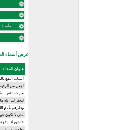
مأساة ا
عرض أسماء المش
عنوان المقالة
أسباب النفع بال
اجعل من الرقية ق
من خصائص التكر
ليغفر لك الله ما
وذكرهم بأيام ال
حتى لا نكون عبيد
عاشوراء: دعوة ا
تعلمت من عاشو