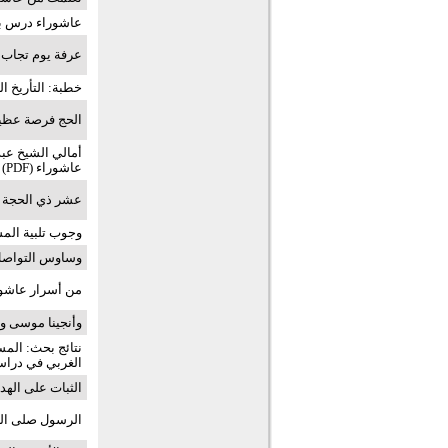
عاشوراء درس بل
عرفة يوم تجاب ف
خطبة: التأريخ ا
الحج فرصة عظيم
أمالي الشيخ عبد
عاشوراء (PDF)
عشر ذي الحجة أف
وجوب تلبية المس
وساوس التواصل
من أسرار عاشور
وأنجينا موسى و
نتائج بحث: الم
الغربي في دراسة
الثبات على الهدا
الرسول صلى الل