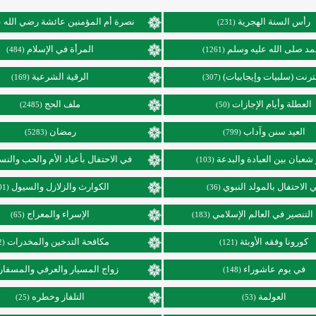
رأس السنة الهجرية
نصرة أم المؤمنين عائشة رضي الله ع
(231)
د صلى الله عليه وسلم
المرأة في الإسلام
(484)
(1261)
نترنت (سلبيات وإيجابيات)
الرقية الشرعية
(169)
(307)
العطلة وأيام الإجازات
ملف الحج
(2485)
(50)
العيد سنن وآداب
رمضان
(5283)
(799)
عبان بين العبادة والبدعة
في الاحتفال بأعياد الأم والحب والنس
(103)
 الاحتفال بالمولد النبوي
الكوارث والزلازل والسيول
(101)
(36)
التنصير في العالم الإسلامي
الإسراء والمعراج
(65)
(183)
كورونا وفقه الأوبئة
مكافحة التدخين والمخدرات
(92)
(121)
في يوم عاشوراء
زواج المسيار والعرفي والمسفار
(148)
العولمة
التلفاز وخطره
(25)
(53)