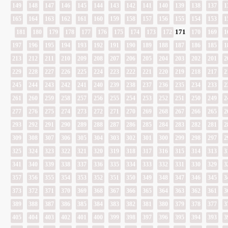
149
148
147
146
145
144
143
142
141
140
139
138
137
1
165
164
163
162
161
160
159
158
157
156
155
154
153
1
171
181
180
179
178
177
176
175
174
173
172
170
169
1
197
196
195
194
193
192
191
190
189
188
187
186
185
1
213
212
211
210
209
208
207
206
205
204
203
202
201
2
229
228
227
226
225
224
223
222
221
220
219
218
217
2
245
244
243
242
241
240
239
238
237
236
235
234
233
2
261
260
259
258
257
256
255
254
253
252
251
250
249
2
277
276
275
274
273
272
271
270
269
268
267
266
265
2
293
292
291
290
289
288
287
286
285
284
283
282
281
2
309
308
307
306
305
304
303
302
301
300
299
298
297
2
325
324
323
322
321
320
319
318
317
316
315
314
313
3
341
340
339
338
337
336
335
334
333
332
331
330
329
3
357
356
355
354
353
352
351
350
349
348
347
346
345
3
373
372
371
370
369
368
367
366
365
364
363
362
361
3
389
388
387
386
385
384
383
382
381
380
379
378
377
3
405
404
403
402
401
400
399
398
397
396
395
394
393
3