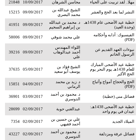
مهلا.. لقد تربيت على الحياء
محاسن الشرهان
10/09/2017
21848
الشيخ عبدالله بن
النشر لما بعد الحج والعشر
09/09/2017
15215
محمد البصري
خطبة عيد الأضحى عام 1438هـ
د. محمد بن عبدالله
41951
09/09/2017
(وحدة العيد)
بن إبراهيم السحيم
الفيسبوك: آدابه وأحكامه
علي محمد شوقي
09/09/2017
58006
(PDF)
اللواء المهندس
نبوءات العهد القديم عن
أحمد عبدالوهاب
09/09/2017
39216
الرسول الخاتم
علي
خطبة عيد الأضحى المبارك
الشيخ فؤاد بن
للعام 1438هـ يوم النحر يوم
05/09/2017
37635
يوسف أبو سعيد
الحج الأكبر
الحج والحجاج أمواج وأثباج
د. زيد بن محمد
15851
04/09/2017
(PDF)
الرماني
د. محمود بن أحمد
فضائل منى (خطبة)
03/09/2017
36901
الدوسري
خطبة عيد الأضحى 1438هـ:
عبدالغني حوبة
02/09/2017
28699
عيدان في يوم واحد
علي بن حسين بن
الميلاد الجديد
02/09/2017
7354
أحمد فقيهي
د. محمود بن أحمد
فضائل عرفة ومزدلفة
02/09/2017
43227
الدوسري