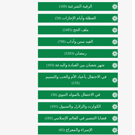
الرقية الشرعية
(169)
العطلة وأيام الإجازات
(50)
ملف الحج
(2485)
العيد سنن وآداب
(799)
رمضان
(5283)
شهر شعبان بين العبادة والبدعة
(103)
في الاحتفال بأعياد الأم والحب والنسيم
(135)
في الاحتفال بالمولد النبوي
(36)
الكوارث والزلازل والسيول
(101)
قضايا التنصير في العالم الإسلامي
(183)
الإسراء والمعراج
(65)