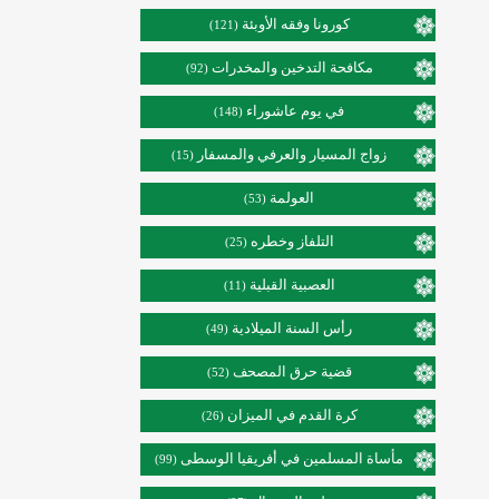
كورونا وفقه الأوبئة
(121)
مكافحة التدخين والمخدرات
(92)
في يوم عاشوراء
(148)
زواج المسيار والعرفي والمسفار
(15)
العولمة
(53)
التلفاز وخطره
(25)
العصبية القبلية
(11)
رأس السنة الميلادية
(49)
قضية حرق المصحف
(52)
كرة القدم في الميزان
(26)
مأساة المسلمين في أفريقيا الوسطى
(99)