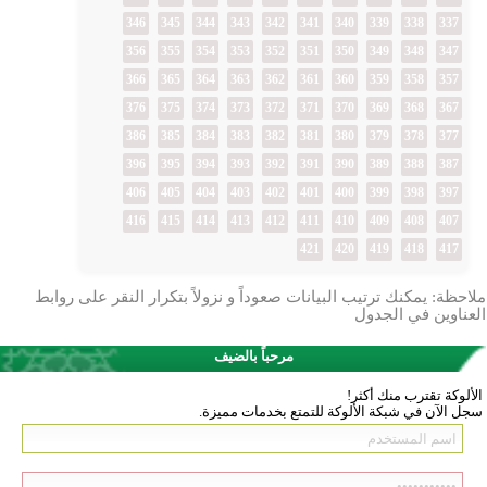
346
345
344
343
342
341
340
339
338
337
356
355
354
353
352
351
350
349
348
347
366
365
364
363
362
361
360
359
358
357
376
375
374
373
372
371
370
369
368
367
386
385
384
383
382
381
380
379
378
377
396
395
394
393
392
391
390
389
388
387
406
405
404
403
402
401
400
399
398
397
416
415
414
413
412
411
410
409
408
407
421
420
419
418
417
ملاحظة: يمكنك ترتيب البيانات صعوداً و نزولاً بتكرار النقر على روابط
العناوين في الجدول
مرحباً بالضيف
الألوكة تقترب منك أكثر!
سجل الآن في شبكة الألوكة للتمتع بخدمات مميزة.