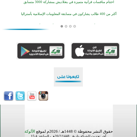
أكثر من 400 طالب يشاركون في مسابقة المعلومات الإسلامية بأستراليا
افتتاح تاريخي لأول مسجد في بلييفليا بالجبل الأسود منذ أكثر من قرن
منطقة ريبوفسي تحتفل بميلاد مسجد جديد في أجواء إيمانية مميزة
أكبر مشروع إسلامي في ريف أستراليا يفتتح أبوابه بعد سنوات من العمل والعطاء
القرآن والتربية في صدارة البرامج الصيفية للمسلمين في بينزا وساراتوف وموردوفيا هذا العام
اختتام الدورة التاسعة لمسابقة حفظ وتلاوة القرآن الكريم في أزناكاييف
تيسليتش تختتم برنامجا تعليميا لتعزيز القيم وبناء الشخصية للشباب المسلمين
اختتام منافسات قرآنية متميزة في بنغلاديش بمشاركة 3000 متسابق
أكثر من 400 طالب يشاركون في مسابقة المعلومات الإسلامية بأستراليا
حقوق النشر محفوظة © 1448هـ / 2026م لموقع
الألوكة
آخر تحديث للشبكة بتاريخ : 20/2/1448هـ - الساعة: 15:4