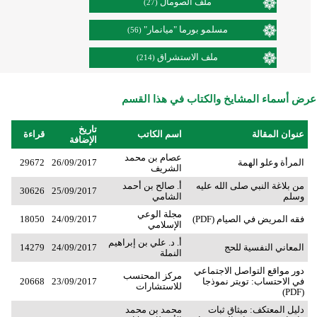
ملف الصومال
(27)
مسلمو بورما "ميانمار"
(56)
ملف الاستشراق
(214)
عرض أسماء المشايخ والكتاب في هذا القسم
تاريخ
عنوان المقالة
اسم الكاتب
قراءة
الإضافة
عصام بن محمد
المرأة وعلو الهمة
26/09/2017
29672
الشريف
من بلاغة النبي صلى الله عليه
أ. صالح بن أحمد
30626
25/09/2017
وسلم
الشامي
مجلة الوعي
فقه المريض في الصيام (PDF)
24/09/2017
18050
الإسلامي
أ. د. علي بن إبراهيم
المعاني النفسية للحج
24/09/2017
14279
النملة
دور مواقع التواصل الاجتماعي
مركز المحتسب
في الاحتساب: تويتر نموذجا
23/09/2017
20668
للاستشارات
‫(PDF)
دليل المعتكف: ميثاق ثبات
محمد بن محمد