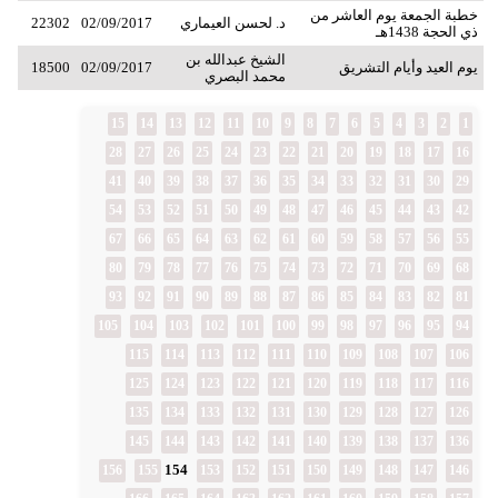
خطبة الجمعة يوم العاشر من
د. لحسن العيماري
02/09/2017
22302
ذي الحجة 1438هـ
الشيخ عبدالله بن
يوم العيد وأيام التشريق
02/09/2017
18500
محمد البصري
15
14
13
12
11
10
9
8
7
6
5
4
3
2
1
28
27
26
25
24
23
22
21
20
19
18
17
16
41
40
39
38
37
36
35
34
33
32
31
30
29
54
53
52
51
50
49
48
47
46
45
44
43
42
67
66
65
64
63
62
61
60
59
58
57
56
55
80
79
78
77
76
75
74
73
72
71
70
69
68
93
92
91
90
89
88
87
86
85
84
83
82
81
105
104
103
102
101
100
99
98
97
96
95
94
115
114
113
112
111
110
109
108
107
106
125
124
123
122
121
120
119
118
117
116
135
134
133
132
131
130
129
128
127
126
145
144
143
142
141
140
139
138
137
136
154
156
155
153
152
151
150
149
148
147
146