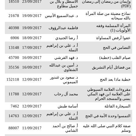
وإيمان من رمضان إلى رمضان
الأسطل و بلال بن
23/09/2017
18510
(PDF)
جميل مطاوع
نماذج مضيئة من صلة المرأة
د. عبدالسميع الأنيس
19/09/2017
21678
بالله سبحانه
المرأة المسلمة وفقه
فاطمة عبدالرؤوف
19/09/2017
40398
الأولويات (1)
عفوا أرفض المساواة
أ. رضا الجنيدي
18/09/2017
6906
أ. د. علي بن إبراهيم
التضامن في الحج
17/09/2017
13148
النملة
صيام القلب (خطبة)
د. فهد القرشي
16/09/2017
45700
د. أمين بن عبدالله
من فضائل أيام التشريق
16/09/2017
35156
الشقاوي
د. سعود بن غندور
خطبة ماذا بعد الحج
12/09/2017
152118
الميموني
مقروءات العلامة السيوطي
على العلامة ابن فهد المكي
محمد آل رحاب
12/09/2017
11788
بمنى والمسجد الحرام
السيجارة القاتلة
أسامة طبش
12/09/2017
7462
أ. د. علي بن إبراهيم
التمسوا وحدة الأمة في الحج
12/09/2017
14763
النملة
صفة كلام النبي صلى الله عليه
أ. صالح بن أحمد
88007
11/09/2017
وسلم
الشامي