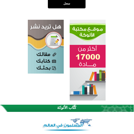
كُتَّاب الألوكة
اختتام الدورة التاسعة لمسابقة حفظ وتلاوة القرآن الكريم في أزناكاييف
تيسليتش تختتم برنامجا تعليميا لتعزيز القيم وبناء الشخصية للشباب المسلمين
اختتام منافسات قرآنية متميزة في بنغلاديش بمشاركة 3000 متسابق