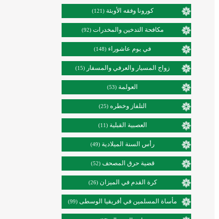
كورونا وفقه الأوبئة
(121)
مكافحة التدخين والمخدرات
(92)
في يوم عاشوراء
(148)
زواج المسيار والعرفي والمسفار
(15)
العولمة
(53)
التلفاز وخطره
(25)
العصبية القبلية
(11)
رأس السنة الميلادية
(49)
قضية حرق المصحف
(52)
كرة القدم في الميزان
(26)
مأساة المسلمين في أفريقيا الوسطى
(99)