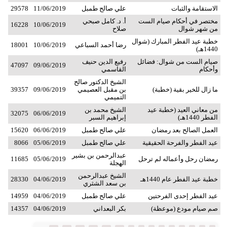
الاستقامة والثبات
علي صالح طمبل
11/06/2019
29578
مختصر في أحكام صيام الست
أ. د. كامل صبحي
16228
10/06/2019
من شهر شوال
صلاح
خطبة عيد الفطر المبارك (شوال
رضا أحمد السباعي
10/06/2019
18001
1440هـ)
صيام الست من شوال: فضائل
رفيع الدين حنيف
47097
09/06/2019
وأحكام
القاسمي
الشيخ الدكتور صالح
ما زال للخير بقية (خطبة)
بن مقبل العصيمي
09/06/2019
39357
التميمي
من معاني العيد (خطبة عيد
الشيخ محمد بن
32075
06/06/2019
الفطر 1440هـ)
إبراهيم السبر
العمل الصالح بعد رمضان
علي صالح طمبل
06/06/2019
15620
عيد الفطر والفرحة الحقيقية
علي صالح طمبل
05/06/2019
8066
عبدالرحمن بن بشير
رمضان رحل وأعماله لم ترحل
05/06/2019
11685
الهجلة
الشيخ عبدالرحمن
خطبة عيد الفطر عام 1440هـ
04/06/2019
28330
بن سعد الشثري
عيد الفطر إحدى الفرحتين
علي صالح طمبل
04/06/2019
14959
صم صيام مودع (موعظة)
بكر البعداني
04/06/2019
14357