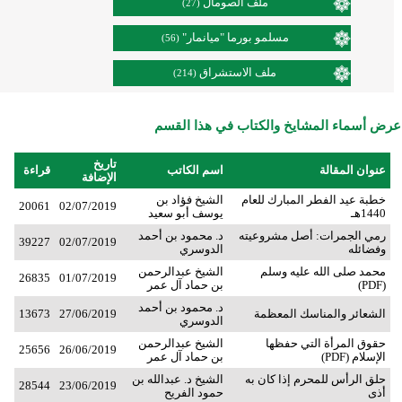
ملف الصومال
(27)
مسلمو بورما "ميانمار"
(56)
ملف الاستشراق
(214)
عرض أسماء المشايخ والكتاب في هذا القسم
تاريخ
عنوان المقالة
اسم الكاتب
قراءة
الإضافة
خطبة عيد الفطر المبارك للعام
الشيخ فؤاد بن
20061
02/07/2019
1440هـ
يوسف أبو سعيد
رمي الجمرات: أصل مشروعيته
د. محمود بن أحمد
39227
02/07/2019
وفضائله
الدوسري
محمد صلى الله عليه وسلم
الشيخ عبدالرحمن
26835
01/07/2019
(PDF)
بن حماد آل عمر
د. محمود بن أحمد
الشعائر والمناسك المعظمة
27/06/2019
13673
الدوسري
حقوق المرأة التي حفظها
الشيخ عبدالرحمن
25656
26/06/2019
الإسلام (PDF)
بن حماد آل عمر
حلق الرأس للمحرم إذا كان به
الشيخ د. عبدالله بن
28544
23/06/2019
أذى
حمود الفريح