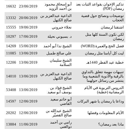
تذكير الإخوان بقواعد الثبات بعد
أبو إسحاق محمود
16632
23/06/2019
رمضان (PDF)
بن أحمد الزويد
توضيحات ونصائح حول قضية
الداعية عبدالعزيز بن
13332
20/06/2019
الحجاب
صالح الكنهل
اشتقنا لرمضان
نجلاء جبروني
19/06/2019
15555
لكي تكون السنة كلها مثل
د. بسيوني نحيلة
17/06/2019
10297
رمضان
فضل الحج والعمرة (WORD)
الشيخ ندا أبو أحمد
15/06/2019
14269
ليت كل أيامنا مثل رمضان
علي صالح طمبل
13/06/2019
11085
الشيخ سليمان
خطبة عيد الفطر 1440هـ
13/06/2019
12206
السلامة
تنبيهات مهمة تتعلق بالتداوي
الداعية عبدالعزيز بن
بالرقية والأدوية الشعبية وما
13/06/2019
14010
صالح الكنهل
ينتشر من رسائل حولهما
الدروس التربوية في الأيام
الشيخ فؤاد بن
53408
13/06/2019
الرمضانية (خطبة)
يوسف أبو سعيد
أبو حاتم سعيد
وداعا يا رمضان يا شهر البركات
12/06/2019
14597
القاضي
الشيخ عبدالله بن
الأيام المعلومات وفضلها
12/06/2019
20202
صالح القصيِّر
رامي بن أحمد
ماذا بعد رمضان؟
11/06/2019
13884
ذوالغنى