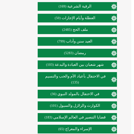
الرقية الشرعية
(169)
العطلة وأيام الإجازات
(50)
ملف الحج
(2485)
العيد سنن وآداب
(799)
رمضان
(5283)
شهر شعبان بين العبادة والبدعة
(103)
في الاحتفال بأعياد الأم والحب والنسيم
(135)
في الاحتفال بالمولد النبوي
(36)
الكوارث والزلازل والسيول
(101)
قضايا التنصير في العالم الإسلامي
(183)
الإسراء والمعراج
(65)