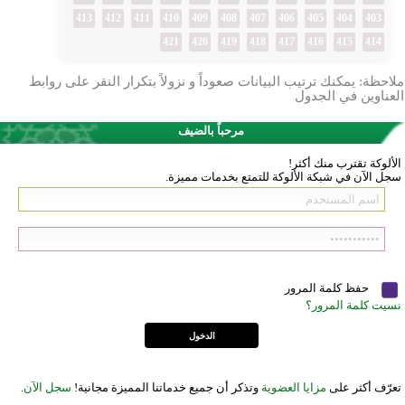
413
412
411
410
409
408
407
406
405
404
403
421
420
419
418
417
416
415
414
ملاحظة: يمكنك ترتيب البيانات صعوداً و نزولاً بتكرار النقر على روابط
العناوين في الجدول
مرحباً بالضيف
الألوكة تقترب منك أكثر!
سجل الآن في شبكة الألوكة للتمتع بخدمات مميزة.
حفظ كلمة المرور
نسيت كلمة المرور؟
تعرّف أكثر على
مزايا العضوية
وتذكر أن جميع خدماتنا المميزة مجانية!
سجل الآن
.