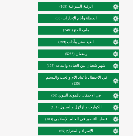
الرقية الشرعية
(169)
العطلة وأيام الإجازات
(50)
ملف الحج
(2485)
العيد سنن وآداب
(799)
رمضان
(5283)
شهر شعبان بين العبادة والبدعة
(103)
في الاحتفال بأعياد الأم والحب والنسيم
(135)
في الاحتفال بالمولد النبوي
(36)
الكوارث والزلازل والسيول
(101)
قضايا التنصير في العالم الإسلامي
(183)
الإسراء والمعراج
(65)