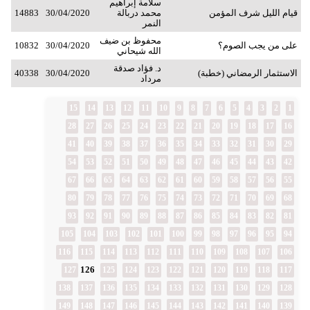
سلامة إبراهيم
قيام الليل شرف المؤمن
محمد دربالة
30/04/2020
14883
النمر
محفوظ بن ضيف
على من يجب الصوم؟
30/04/2020
10832
الله شيحاني
د. فؤاد صدقة
الاستثمار الرمضاني (خطبة)
30/04/2020
40338
مرداد
15
14
13
12
11
10
9
8
7
6
5
4
3
2
1
28
27
26
25
24
23
22
21
20
19
18
17
16
41
40
39
38
37
36
35
34
33
32
31
30
29
54
53
52
51
50
49
48
47
46
45
44
43
42
67
66
65
64
63
62
61
60
59
58
57
56
55
80
79
78
77
76
75
74
73
72
71
70
69
68
93
92
91
90
89
88
87
86
85
84
83
82
81
105
104
103
102
101
100
99
98
97
96
95
94
116
115
114
113
112
111
110
109
108
107
106
126
127
125
124
123
122
121
120
119
118
117
138
137
136
135
134
133
132
131
130
129
128
149
148
147
146
145
144
143
142
141
140
139