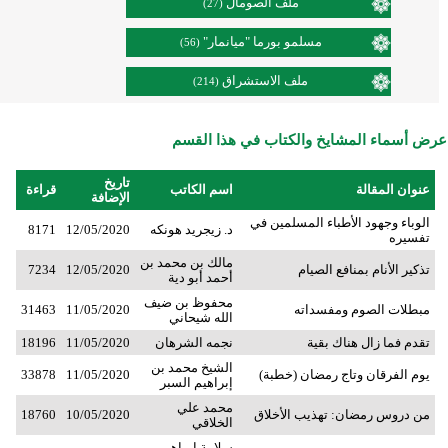
ملف الصومال
(27)
مسلمو بورما "ميانمار"
(56)
ملف الاستشراق
(214)
عرض أسماء المشايخ والكتاب في هذا القسم
تاريخ
عنوان المقالة
اسم الكاتب
قراءة
الإضافة
الوباء وجهود الأطباء المسلمين في
د. زيجريد هونكه
12/05/2020
8171
تفسيره
مالك بن محمد بن
تذكير الأنام بمنافع الصيام
12/05/2020
7234
أحمد أبو دية
محفوظ بن ضيف
مبطلات الصوم ومفسداته
11/05/2020
31463
الله شيحاني
تقدم فما زال هناك بقية
نجمه الشرهان
11/05/2020
18196
الشيخ محمد بن
يوم الفرقان وتاج رمضان (خطبة)
11/05/2020
33878
إبراهيم السبر
محمد علي
من دروس رمضان: تهذيب الأخلاق
10/05/2020
18760
الخلاقي
سلامة إبراهيم