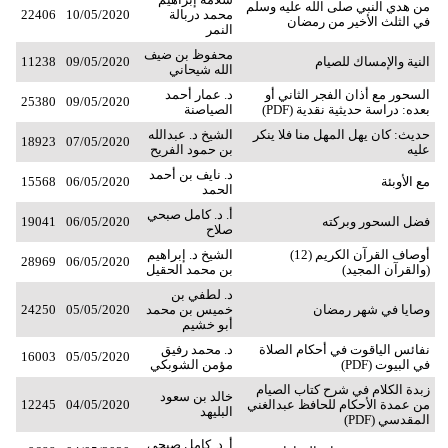
من هدي النبي صلى الله عليه وسلم
محمد دربالة
10/05/2020
22406
في الثلث الأخير من رمضان
النمر
محفوظ بن ضيف
النية والإمساك للصيام
09/05/2020
11238
الله شيحاني
السحور مع أذان الفجر الثاني أو
د. عمار أحمد
25380
09/05/2020
بعده: دراسة حديثية نقدية (PDF)
الصياصنة
حديث: كان يهل المهل منا فلا ينكر
الشيخ د. عبدالله
18923
07/05/2020
عليه
بن حمود الفريح
د. نايف بن أحمد
مع الأوبئة
06/05/2020
15568
الحمد
أ. د. كامل صبحي
فضل السحور وبركته
06/05/2020
19041
صلاح
أوصاف القرآن الكريم (12)
الشيخ د. إبراهيم
28969
06/05/2020
(والقرآن المجيد)
بن محمد الحقيل
د. لطفي بن
وصايا في شهر رمضان
خميس بن محمد
05/05/2020
24250
أبو خشيم
نفائس الياقوت في أحكام الصلاة
د. محمد رفيق
16003
05/05/2020
في البيوت (PDF)
مؤمن الشوبكي
زبدة الكلام في شرح كتاب الصيام
خالد بن سعود
من عمدة الأحكام للحافظ عبدالغني
04/05/2020
12245
البليهد
المقدسي (PDF)
أ. د. كامل صبحي