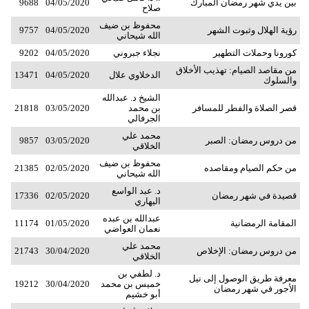
بين يدي شهر رمضان المبارك
04/05/2020
9688
صلاح
محفوظ بن ضيف
رؤية الهلال وثبوت الشهر
04/05/2020
9757
الله شيحاني
كورونا وحملات التطهير
نجلاء جبروني
04/05/2020
9202
من مقاصد الصيام: تهذيب الأخلاق
الدخلاوي علال
04/05/2020
13471
والسلوك
الشيخ د. عبدالله
قصر الصلاة والفطر للمسافر
بن محمد
03/05/2020
21818
الجرفالي
محمد علي
من دروس رمضان: الصبر
03/05/2020
9857
الخلاقي
محفوظ بن ضيف
من حكم الصيام ومقاصده
02/05/2020
21385
الله شيحاني
د. عبد الواسع
قصيدة في شهر رمضان
02/05/2020
17336
اليهاري
عبدالله بن عبده
المقامة الرمضانية
01/05/2020
11174
نعمان العواضي
محمد علي
من دروس رمضان: الإخلاص
30/04/2020
21743
الخلاقي
د. لطفي بن
معرفة طريق الوصول إلى نيل
خميس بن محمد
30/04/2020
19212
الأجور في شهر رمضان
أبو خشيم