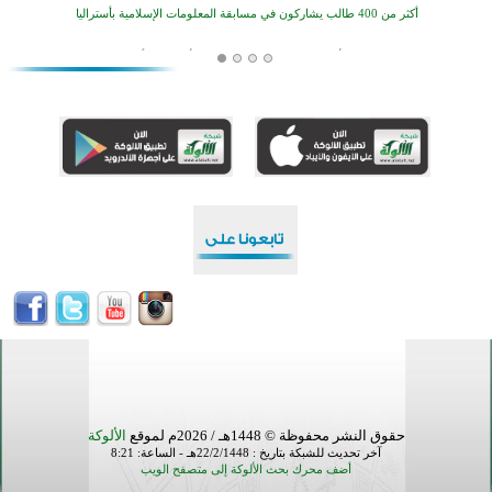
افتتاح تاريخي لأول مسجد في بلييفليا بالجبل الأسود منذ أكثر من قرن
منطقة ريبوفسي تحتفل بميلاد مسجد جديد في أجواء إيمانية مميزة
أكبر مشروع إسلامي في ريف أستراليا يفتتح أبوابه بعد سنوات من العمل والعطاء
القرآن والتربية في صدارة البرامج الصيفية للمسلمين في بينزا وساراتوف وموردوفيا هذا العام
اختتام الدورة التاسعة لمسابقة حفظ وتلاوة القرآن الكريم في أزناكاييف
تيسليتش تختتم برنامجا تعليميا لتعزيز القيم وبناء الشخصية للشباب المسلمين
اختتام منافسات قرآنية متميزة في بنغلاديش بمشاركة 3000 متسابق
أكثر من 400 طالب يشاركون في مسابقة المعلومات الإسلامية بأستراليا
حقوق النشر محفوظة © 1448هـ / 2026م لموقع
الألوكة
آخر تحديث للشبكة بتاريخ : 22/2/1448هـ - الساعة: 8:21
أضف محرك بحث الألوكة إلى متصفح الويب