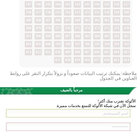
347
346
345
344
343
342
341
340
339
338
337
358
357
356
355
354
353
352
351
350
349
348
369
368
367
366
365
364
363
362
361
360
359
380
379
378
377
376
375
374
373
372
371
370
391
390
389
388
387
386
385
384
383
382
381
402
401
400
399
398
397
396
395
394
393
392
413
412
411
410
409
408
407
406
405
404
403
421
420
419
418
417
416
415
414
ملاحظة: يمكنك ترتيب البيانات صعوداً و نزولاً بتكرار النقر على روابط
العناوين في الجدول
مرحباً بالضيف
الألوكة تقترب منك أكثر!
سجل الآن في شبكة الألوكة للتمتع بخدمات مميزة.