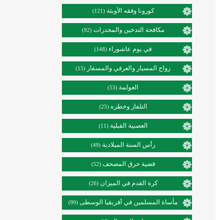
كورونا وفقه الأوبئة
(121)
مكافحة التدخين والمخدرات
(92)
في يوم عاشوراء
(148)
زواج المسيار والعرفي والمسفار
(15)
العولمة
(53)
التلفاز وخطره
(25)
العصبية القبلية
(11)
رأس السنة الميلادية
(49)
قضية حرق المصحف
(52)
كرة القدم في الميزان
(26)
مأساة المسلمين في أفريقيا الوسطى
(99)