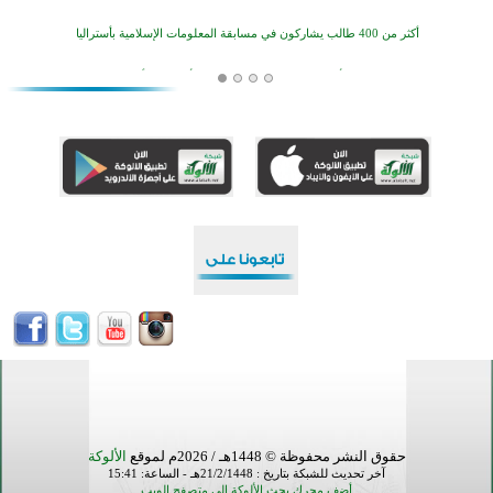
أكثر من 400 طالب يشاركون في مسابقة المعلومات الإسلامية بأستراليا
افتتاح تاريخي لأول مسجد في بلييفليا بالجبل الأسود منذ أكثر من قرن
منطقة ريبوفسي تحتفل بميلاد مسجد جديد في أجواء إيمانية مميزة
أكبر مشروع إسلامي في ريف أستراليا يفتتح أبوابه بعد سنوات من العمل والعطاء
القرآن والتربية في صدارة البرامج الصيفية للمسلمين في بينزا وساراتوف وموردوفيا هذا العام
اختتام الدورة التاسعة لمسابقة حفظ وتلاوة القرآن الكريم في أزناكاييف
تيسليتش تختتم برنامجا تعليميا لتعزيز القيم وبناء الشخصية للشباب المسلمين
اختتام منافسات قرآنية متميزة في بنغلاديش بمشاركة 3000 متسابق
أكثر من 400 طالب يشاركون في مسابقة المعلومات الإسلامية بأستراليا
حقوق النشر محفوظة © 1448هـ / 2026م لموقع
الألوكة
آخر تحديث للشبكة بتاريخ : 21/2/1448هـ - الساعة: 15:41
أضف محرك بحث الألوكة إلى متصفح الويب