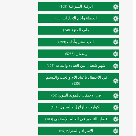
الرقية الشرعية
(169)
العطلة وأيام الإجازات
(50)
ملف الحج
(2485)
العيد سنن وآداب
(799)
رمضان
(5283)
شهر شعبان بين العبادة والبدعة
(103)
في الاحتفال بأعياد الأم والحب والنسيم
(135)
في الاحتفال بالمولد النبوي
(36)
الكوارث والزلازل والسيول
(101)
قضايا التنصير في العالم الإسلامي
(183)
الإسراء والمعراج
(65)