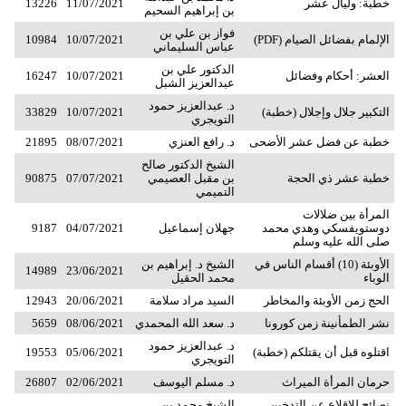
خطبة: وليال عشر
11/07/2021
13226
بن إبراهيم السحيم
فواز بن علي بن
الإلمام بفضائل الصيام (PDF)
10/07/2021
10984
عباس السليماني
الدكتور علي بن
العشر: أحكام وفضائل
10/07/2021
16247
عبدالعزيز الشبل
د. عبدالعزيز حمود
التكبير جلال وإجلال (خطبة)
10/07/2021
33829
التويجري
خطبة عن فضل عشر الأضحى
د. رافع العنزي
08/07/2021
21895
الشيخ الدكتور صالح
خطبة عشر ذي الحجة
بن مقبل العصيمي
07/07/2021
90875
التميمي
المرأة بين ضلالات
دوستويفسكي وهدي محمد
جهلان إسماعيل
04/07/2021
9187
صلى الله عليه وسلم
الأوبئة (10) أقسام الناس في
الشيخ د. إبراهيم بن
14989
23/06/2021
الوباء
محمد الحقيل
الحج زمن الأوبئة والمخاطر
السيد مراد سلامة
20/06/2021
12943
نشر الطمأنينة زمن كورونا
د. سعد الله المحمدي
08/06/2021
5659
د. عبدالعزيز حمود
اقتلوه قبل أن يقتلكم (خطبة)
05/06/2021
19553
التويجري
حرمان المرأة الميراث
د. مسلم اليوسف
02/06/2021
26807
نصائح للإقلاع عن التدخين
الشيخ محمد بن