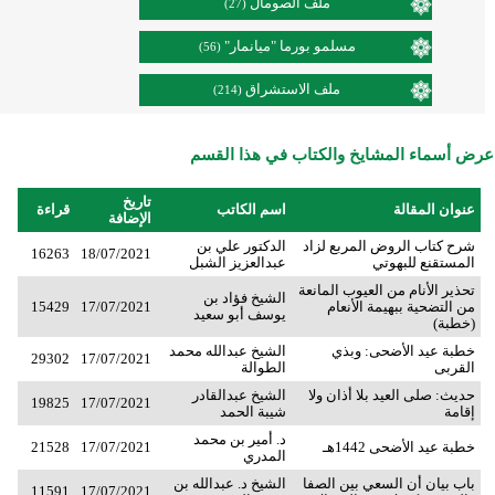
ملف الصومال
(27)
مسلمو بورما "ميانمار"
(56)
ملف الاستشراق
(214)
عرض أسماء المشايخ والكتاب في هذا القسم
تاريخ
عنوان المقالة
اسم الكاتب
قراءة
الإضافة
شرح كتاب الروض المربع لزاد
الدكتور علي بن
16263
18/07/2021
المستقنع للبهوتي
عبدالعزيز الشبل
تحذير الأنام من العيوب المانعة
الشيخ فؤاد بن
من التضحية ببهيمة الأنعام
17/07/2021
15429
يوسف أبو سعيد
(خطبة)
خطبة عيد الأضحى: وبذي
الشيخ عبدالله محمد
29302
17/07/2021
القربى
الطوالة
حديث: صلى العيد بلا أذان ولا
الشيخ عبدالقادر
19825
17/07/2021
إقامة
شيبة الحمد
د. أمير بن محمد
خطبة عيد الأضحى 1442هـ
17/07/2021
21528
المدري
باب بيان أن السعي بين الصفا
الشيخ د. عبدالله بن
11591
17/07/2021