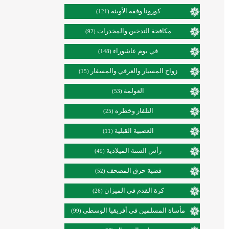
كورونا وفقه الأوبئة
(121)
مكافحة التدخين والمخدرات
(92)
في يوم عاشوراء
(148)
زواج المسيار والعرفي والمسفار
(15)
العولمة
(53)
التلفاز وخطره
(25)
العصبية القبلية
(11)
رأس السنة الميلادية
(49)
قضية حرق المصحف
(52)
كرة القدم في الميزان
(26)
مأساة المسلمين في أفريقيا الوسطى
(99)