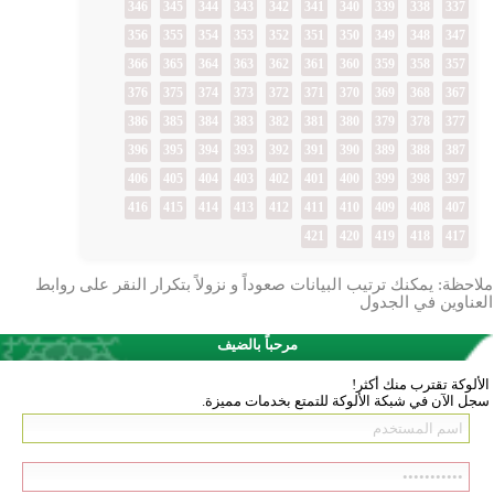
346
345
344
343
342
341
340
339
338
337
356
355
354
353
352
351
350
349
348
347
366
365
364
363
362
361
360
359
358
357
376
375
374
373
372
371
370
369
368
367
386
385
384
383
382
381
380
379
378
377
396
395
394
393
392
391
390
389
388
387
406
405
404
403
402
401
400
399
398
397
416
415
414
413
412
411
410
409
408
407
421
420
419
418
417
ملاحظة: يمكنك ترتيب البيانات صعوداً و نزولاً بتكرار النقر على روابط
العناوين في الجدول
مرحباً بالضيف
الألوكة تقترب منك أكثر!
سجل الآن في شبكة الألوكة للتمتع بخدمات مميزة.