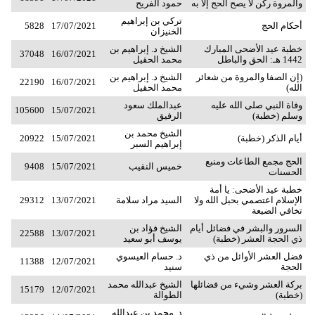
والمروة ركن لا يصح الحج إلا به
حمود الفريح
تركي بن إبراهيم
أحكام الحج
17/07/2021
5828
الخنيزان
خطبة عيد الأضحى المبارك
الشيخ د. إبراهيم بن
37048
16/07/2021
1442 هـ: الحق والباطل
محمد الحقيل
(إن الصفا والمروة من شعائر
الشيخ د. إبراهيم بن
22190
16/07/2021
الله)
محمد الحقيل
وفاة النبي صلى الله عليه
عبدالملك سعود
105600
15/07/2021
وسلم (خطبة)
الرفيق
الشيخ محمد بن
أيام الذكر (خطبة)
15/07/2021
20922
إبراهيم السبر
الحج مجمع الطاعات ومنبع
خميس النقيب
15/07/2021
9408
الحسنات
خطبة عيد الأضحى: يا أمة
الإسلام اعتصمي بحبل الله ولا
السيد مراد سلامة
13/07/2021
29312
تخافي الضيعة
السرور والبشر في فضائل أيام
الشيخ فؤاد بن
22588
13/07/2021
ذي الحجة العشر (خطبة)
يوسف أبو سعيد
فضل العشر الأوائل من ذي
د. حسام العيسوي
11388
12/07/2021
الحجة
سنيد
بركة العشر وشيء من فضائلها
الشيخ عبدالله محمد
15179
12/07/2021
(خطبة)
الطوالة
د. محمد بن عبدالله