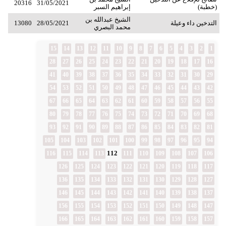
20316
31/05/2021
(خطبة)
إبراهيم السبر
الشيخ عبدالله بن
التدخين داء وعيلة
28/05/2021
13080
محمد البصري
15
14
13
12
11
10
9
8
7
6
5
4
3
2
1
28
27
26
25
24
23
22
21
20
19
18
17
16
41
40
39
38
37
36
35
34
33
32
31
30
29
54
53
52
51
50
49
48
47
46
45
44
43
42
67
66
65
64
63
62
61
60
59
58
57
56
55
80
79
78
77
76
75
74
73
72
71
70
69
68
93
92
91
90
89
88
87
86
85
84
83
82
81
105
104
103
102
101
100
99
98
97
96
95
94
112
116
115
114
113
111
110
109
108
107
106
126
125
124
123
122
121
120
119
118
117
136
135
134
133
132
131
130
129
128
127
146
145
144
143
142
141
140
139
138
137
156
155
154
153
152
151
150
149
148
147
166
165
164
163
162
161
160
159
158
157