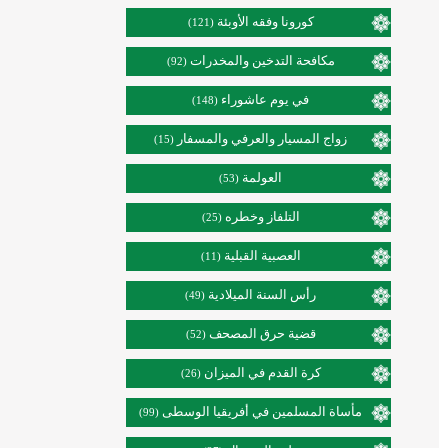
كورونا وفقه الأوبئة
(121)
مكافحة التدخين والمخدرات
(92)
في يوم عاشوراء
(148)
زواج المسيار والعرفي والمسفار
(15)
العولمة
(53)
التلفاز وخطره
(25)
العصبية القبلية
(11)
رأس السنة الميلادية
(49)
قضية حرق المصحف
(52)
كرة القدم في الميزان
(26)
مأساة المسلمين في أفريقيا الوسطى
(99)