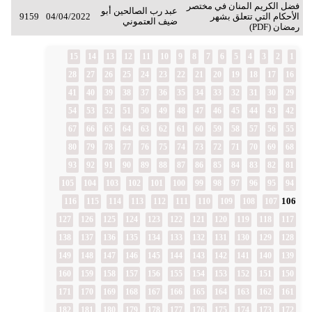
فضل الكريم المنان في مختصر
عبد رب الصالحين أبو
الأحكام التي تتعلق بشهر
04/04/2022
9159
ضيف العتموني
رمضان (PDF)
15
14
13
12
11
10
9
8
7
6
5
4
3
2
1
28
27
26
25
24
23
22
21
20
19
18
17
16
41
40
39
38
37
36
35
34
33
32
31
30
29
54
53
52
51
50
49
48
47
46
45
44
43
42
67
66
65
64
63
62
61
60
59
58
57
56
55
80
79
78
77
76
75
74
73
72
71
70
69
68
93
92
91
90
89
88
87
86
85
84
83
82
81
105
104
103
102
101
100
99
98
97
96
95
94
106
116
115
114
113
112
111
110
109
108
107
127
126
125
124
123
122
121
120
119
118
117
138
137
136
135
134
133
132
131
130
129
128
149
148
147
146
145
144
143
142
141
140
139
160
159
158
157
156
155
154
153
152
151
150
171
170
169
168
167
166
165
164
163
162
161
182
181
180
179
178
177
176
175
174
173
172