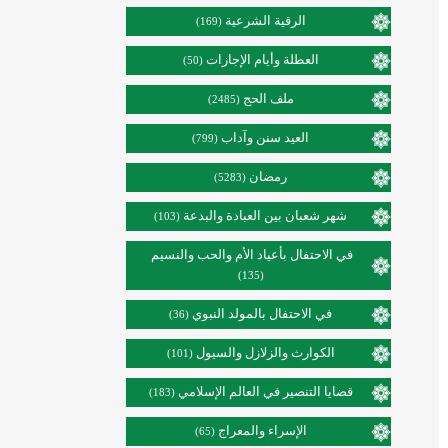
الرقية الشرعية
(169)
العطلة وأيام الإجازات
(50)
ملف الحج
(2485)
العيد سنن وآداب
(799)
رمضان
(5283)
شهر شعبان بين العبادة والبدعة
(103)
في الاحتفال بأعياد الأم والحب والنسيم
(135)
في الاحتفال بالمولد النبوي
(36)
الكوارث والزلازل والسيول
(101)
قضايا التنصير في العالم الإسلامي
(183)
الإسراء والمعراج
(65)