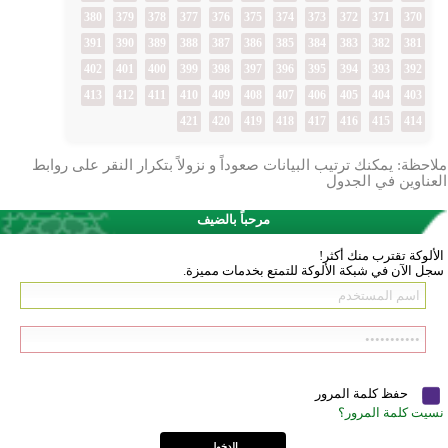
380
379
378
377
376
375
374
373
372
371
370
391
390
389
388
387
386
385
384
383
382
381
402
401
400
399
398
397
396
395
394
393
392
413
412
411
410
409
408
407
406
405
404
403
421
420
419
418
417
416
415
414
ملاحظة: يمكنك ترتيب البيانات صعوداً و نزولاً بتكرار النقر على روابط
العناوين في الجدول
مرحباً بالضيف
الألوكة تقترب منك أكثر!
سجل الآن في شبكة الألوكة للتمتع بخدمات مميزة.
حفظ كلمة المرور
نسيت كلمة المرور؟