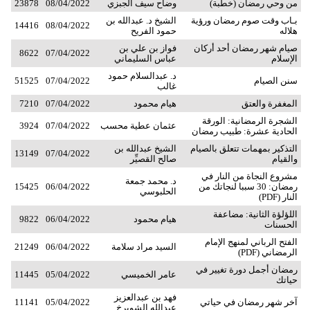
من وحي رمضان (خطبة)
وضاح سيف الجبزي
08/04/2022
23878
بـاب وقت صوم رمضان ورؤية
الشيخ د. عبدالله بن
14416
08/04/2022
هلاله
حمود الفريح
صيام شهر رمضان أحد أركان
فواز بن علي بن
8622
07/04/2022
الإسلام
عباس السليماني
د. عبدالسلام حمود
سنن الصيام
07/04/2022
51525
غالب
المغفرة والعتق
هيام محمود
07/04/2022
7210
الشجرة الرمضانية: الورقة
عثمان عطية محسب
07/04/2022
3924
الحادية عشرة: طبيب رمضان
التذكير بمهمات تتعلق بالصيام
الشيخ عبدالله بن
13149
07/04/2022
والقيام
صالح القصيِّر
مشروع النجاة من النار في
د. محمد جمعة
رمضان: 30 سببا لنجاتك من
06/04/2022
15425
الحلبوسي
النار (PDF)
اللؤلؤة الثانية: مضاعفة
هيام محمود
06/04/2022
9822
الحسنات
الفتح الرباني لمنهج الإمام
السيد مراد سلامة
06/04/2022
21249
الرمضاني (PDF)
رمضان أجمل دورة تغيير في
عامر الخميسي
05/04/2022
11445
حياتك
فهد بن عبدالعزيز
آخر شهر رمضان في حياتي
05/04/2022
11141
عبدالله الشويرخ