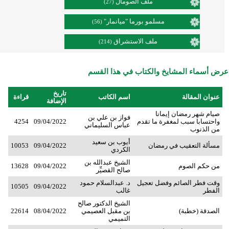
ملف الصومال
(27)
مسلمو بورما "ميانمار"
(56)
ملف الاستشراق
(214)
عرض أسماء المشايخ والكتاب في هذا القسم
تاريخ
عنوان المقالة
اسم الكاتب
قراءة
الإضافة
صيام شهر رمضان إيمانا
فواز بن علي بن
واحتسابا سبب لمغفرة ما تقدم
09/04/2022
4254
عباس السليماني
من الذنوب
أيوب بن سعيد
مسألة التعقيب في رمضان
09/04/2022
10053
الكردي
الشيخ عبدالله بن
من حكم الصوم
09/04/2022
13628
صالح القصيِّر
وقت فطر الصائم وفضل تعجيل
د. عبدالسلام حمود
10505
09/04/2022
الفطر
غالب
الشيخ الدكتور صالح
الصدقة (خطبة)
بن مقبل العصيمي
08/04/2022
22614
التميمي