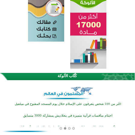
القرآن والتربية في صدارة البرامج الصيفية للمسلمين في بينزا وساراتوف وموردوفيا هذا العام
كُتَّاب الألوكة
اختتام الدورة التاسعة لمسابقة حفظ وتلاوة القرآن الكريم في أزناكاييف
أكثر من 100 شخص يتعرفون على الإسلام خلال يوم المسجد المفتوح في ميلفيل
اختتام منافسات قرآنية متميزة في بنغلاديش بمشاركة 3000 متسابق
أكثر من 400 طالب يشاركون في مسابقة المعلومات الإسلامية بأستراليا
افتتاح تاريخي لأول مسجد في بلييفليا بالجبل الأسود منذ أكثر من قرن