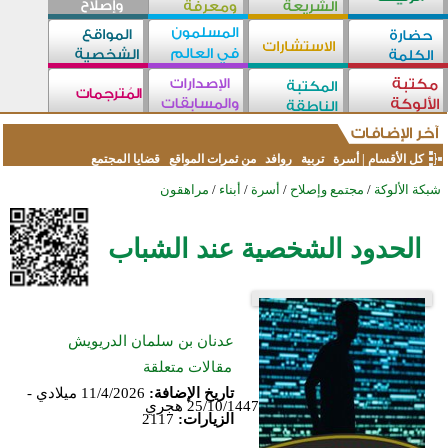
كل الأقسام
|
أسرة
تربية
روافد
من ثمرات المواقع
قضايا المجتمع
شبكة الألوكة
/
مجتمع وإصلاح
/
أسرة
/
أبناء
/
مراهقون
الحدود الشخصية عند الشباب
عدنان بن سلمان الدريويش
مقالات متعلقة
تاريخ الإضافة:
11/4/2026 ميلادي -
25/10/1447 هجري
الزيارات:
2117