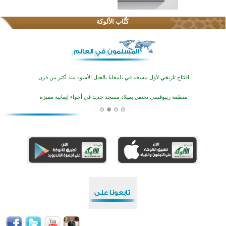
تيسليتش تختتم برنامجا تعليميا لتعزيز القيم وبناء الشخصية للشباب المسلمين
كُتَّاب الألوكة
اختتام منافسات قرآنية متميزة في بنغلاديش بمشاركة 3000 متسابق
أكثر من 400 طالب يشاركون في مسابقة المعلومات الإسلامية بأستراليا
افتتاح تاريخي لأول مسجد في بلييفليا بالجبل الأسود منذ أكثر من قرن
منطقة ريبوفسي تحتفل بميلاد مسجد جديد في أجواء إيمانية مميزة
أكبر مشروع إسلامي في ريف أستراليا يفتتح أبوابه بعد سنوات من العمل والعطاء
القرآن والتربية في صدارة البرامج الصيفية للمسلمين في بينزا وساراتوف وموردوفيا هذا العام
اختتام الدورة التاسعة لمسابقة حفظ وتلاوة القرآن الكريم في أزناكاييف
تيسليتش تختتم برنامجا تعليميا لتعزيز القيم وبناء الشخصية للشباب المسلمين
اختتام منافسات قرآنية متميزة في بنغلاديش بمشاركة 3000 متسابق
أكثر من 400 طالب يشاركون في مسابقة المعلومات الإسلامية بأستراليا