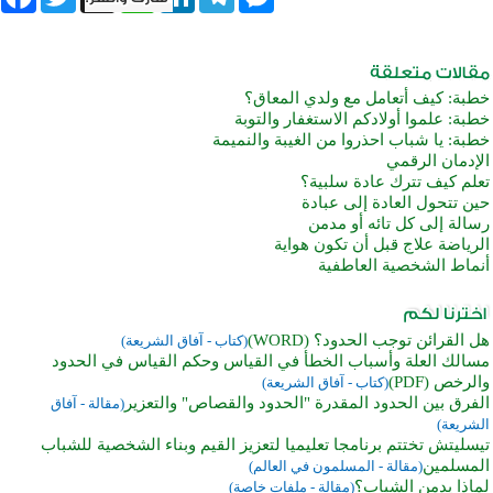
خطبة: كيف أتعامل مع ولدي المعاق؟
خطبة: علموا أولادكم الاستغفار والتوبة
خطبة: يا شباب احذروا من الغيبة والنميمة
الإدمان الرقمي
تعلم كيف تترك عادة سلبية؟
حين تتحول العادة إلى عبادة
رسالة إلى كل تائه أو مدمن
الرياضة علاج قبل أن تكون هواية
أنماط الشخصية العاطفية
هل القرائن توجب الحدود؟ (WORD)
(كتاب - آفاق الشريعة)
مسالك العلة وأسباب الخطأ في القياس وحكم القياس في الحدود
والرخص (PDF)
(كتاب - آفاق الشريعة)
الفرق بين الحدود المقدرة "الحدود والقصاص" والتعزير
(مقالة - آفاق
الشريعة)
تيسليتش تختتم برنامجا تعليميا لتعزيز القيم وبناء الشخصية للشباب
المسلمين
(مقالة - المسلمون في العالم)
لماذا يدمن الشباب؟
(مقالة - ملفات خاصة)