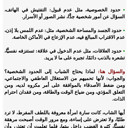
•
حدود الخصوصية، مثل عدم قبول: التفتيش في الهاتف،
السؤال عن أمور شخصية جدًّا، نشر الصور أو الأسرار.
•
حدود الجسد والمساحة الشخصية، مثل: عدم اللمس بلا إذن،
عدم الاقتراب المبالغ فيه، عدم الإزعاج في الأماكن الخاصة.
•
حدود العلاقات، مثل عدم الدخول في علاقة: تستنزفه نفسيًّا،
تشعره بالذنب دائمًا، تجبره على ما لا يريد.
والسؤال هنا:
لماذا يحتاج الشباب إلى الحدود الشخصية؟
والجواب: لأنها تحميهم من الاستغلال العاطفي والاجتماعي،
ومن ضغط الأصدقاء بالموافقة على أمر مكروه لديه، ومن
التعلق المؤذي، ومن ضياع الوقت والطاقة، ومن فقدان احترام
الذات.
أيها الشاب، كانت سارة امرأة معروفة باللطف المفرط، لا ترد
طلبًا، ولا تعترض على إساءة، ومع مرور الوقت أصبحت مرهقة
نفسيًّا، كثيرة الغضب داخل بيتها، فلما تعلمت أن تعتذر، وأن