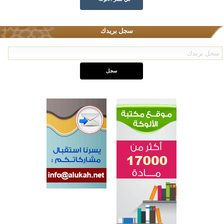
سجل بريدك
اختتام الدورة التاسعة لمسابقة حفظ وتلاوة القرآن الكريم في أزناكاييف