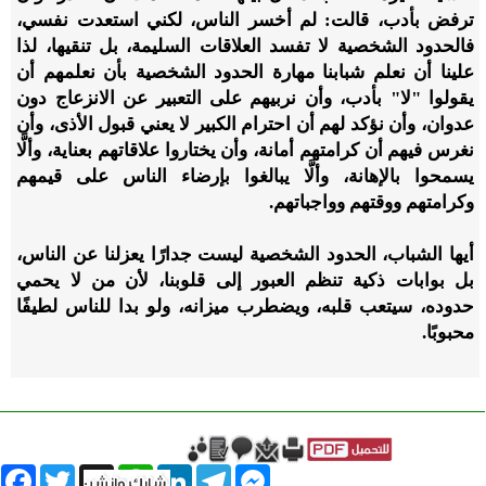
ترفض بأدب، قالت: لم أخسر الناس، لكني استعدت نفسي،
فالحدود الشخصية لا تفسد العلاقات السليمة، بل تنقيها، لذا
علينا أن نعلم شبابنا مهارة الحدود الشخصية بأن نعلمهم أن
يقولوا "لا" بأدب، وأن نربيهم على التعبير عن الانزعاج دون
عدوان، وأن نؤكد لهم أن احترام الكبير لا يعني قبول الأذى، وأن
نغرس فيهم أن كرامتهم أمانة، وأن يختاروا علاقاتهم بعناية، وألَّا
يسمحوا بالإهانة، وألَّا يبالغوا بإرضاء الناس على قيمهم
وكرامتهم ووقتهم وواجباتهم.
أيها الشباب، الحدود الشخصية ليست جدارًا يعزلنا عن الناس،
بل بوابات ذكية تنظم العبور إلى قلوبنا، لأن من لا يحمي
حدوده، سيتعب قلبه، ويضطرب ميزانه، ولو بدا للناس لطيفًا
محبوبًا.
book
Twitter
WhatsApp
X
LinkedIn
Telegram
Messenger