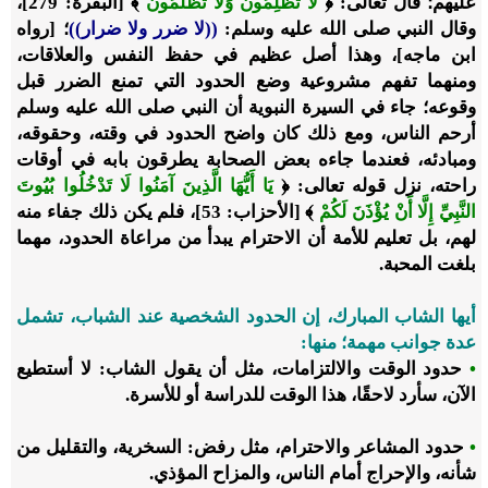
عليهم؛ قال تعالى: ﴿
لَا تَظْلِمُونَ وَلَا تُظْلَمُونَ
﴾ [البقرة: 279]،
وقال النبي صلى الله عليه وسلم:
((لا ضرر ولا ضرار))
؛ [رواه
ابن ماجه]، وهذا أصل عظيم في حفظ النفس والعلاقات،
ومنهما تفهم مشروعية وضع الحدود التي تمنع الضرر قبل
وقوعه؛ جاء في السيرة النبوية أن النبي صلى الله عليه وسلم
أرحم الناس، ومع ذلك كان واضح الحدود في وقته، وحقوقه،
ومبادئه، فعندما جاءه بعض الصحابة يطرقون بابه في أوقات
راحته، نزل قوله تعالى: ﴿
يَا أَيُّهَا الَّذِينَ آمَنُوا لَا تَدْخُلُوا بُيُوتَ
النَّبِيِّ إِلَّا أَنْ يُؤْذَنَ لَكُمْ
﴾ [الأحزاب: 53]، فلم يكن ذلك جفاء منه
لهم، بل تعليم للأمة أن الاحترام يبدأ من مراعاة الحدود، مهما
بلغت المحبة.
أيها الشاب المبارك، إن الحدود الشخصية عند الشباب، تشمل
عدة جوانب مهمة؛ منها:
•
حدود الوقت والالتزامات، مثل أن يقول الشاب: لا أستطيع
الآن، سأرد لاحقًا، هذا الوقت للدراسة أو للأسرة.
•
حدود المشاعر والاحترام، مثل رفض: السخرية، والتقليل من
شأنه، والإحراج أمام الناس، والمزاح المؤذي.