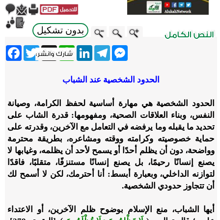
بدون تشكيل
ebook
Twitter
WhatsApp
X
LinkedIn
Telegram
Messenger
الحدود الشخصية عند الشباب
الحدود الشخصية هي مهارة أساسية لحفظ الكرامة، وصيانة
النفس، وبناء العلاقات الصحية، ومفهومها: قدرة الشاب على
تحديد ما يقبله وما يرفضه في التعامل مع الآخرين، وقدرته على
حماية خصوصيته وكرامته ووقته ومشاعره، بطريقة محترمة
وواضحة، دون أن يظلم أحدًا أو يسمح لأحد أن يظلمه، وغيابها لا
يصنع إنسانًا رحيمًا، بل يصنع إنسانًا مستنزفًا، متقلبًا، فاقدًا
لتوازنه الداخلي، وبعبارة أبسط: أنا أحترمك، لكن لا أسمح لك
أن تتجاوز حدودي الشخصية.
أيها الشباب، منع الإسلام بوضوح ظلم الآخرين، أو الاعتداء